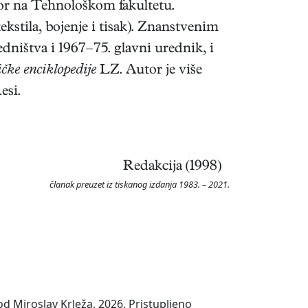
sor na Tehnološkom fakultetu.
ekstila, bojenje i tisak). Znanstvenim
edništva i 1967–75. glavni urednik, i
čke enciklopedije
LZ. Autor je više
esi.
Redakcija (1998)
članak preuzet iz tiskanog izdanja 1983. – 2021.
d Miroslav Krleža, 2026. Pristupljeno