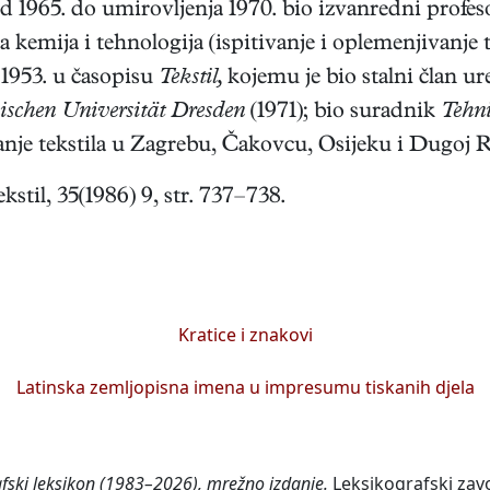
od 1965. do umirovljenja 1970. bio izvanredni profe
a kemija i tehnologija (ispitivanje i oplemenjivanje t
 1953. u časopisu
Tekstil,
kojemu je bio stalni član ur
nischen Universität Dresden
(1971); bio suradnik
Tehni
kanje tekstila u Zagrebu, Čakovcu, Osijeku i Dugoj R
stil, 35(1986) 9, str. 737–738.
Kratice i znakovi
Latinska zemljopisna imena u impresumu tiskanih djela
afski leksikon (1983–2026), mrežno izdanje.
Leksikografski zavo