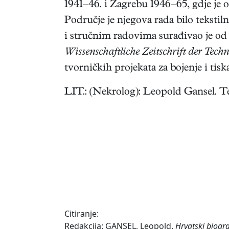
1941–46. i Zagrebu 1946–65, gdje je 
Područje je njegova rada bilo tekstiln
i stručnim radovima surađivao je od
Wissenschaftliche Zeitschrift der Tech
tvorničkih projekata za bojenje i tis
LIT.: (Nekrolog): Leopold Gansel. Tek
Citiranje:
Redakcija: GANSEL, Leopold.
Hrvatski biogr