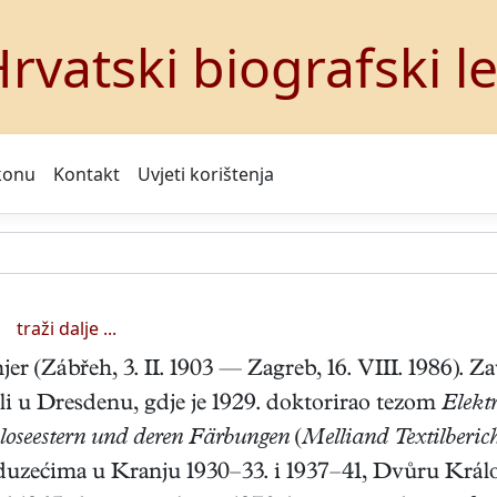
rvatski biografski l
konu
Kontakt
Uvjeti korištenja
d
traži dalje ...
jer (Zábřeh, 3. II. 1903 — Zagreb, 16. VIII. 1986). 
li u Dresdenu, gdje je 1929. doktorirao tezom
Elekt
loseestern und deren Färbungen
(
Melliand Textilberich
oduzećima u Kranju 1930–33. i 1937–41, Dvůru Krá