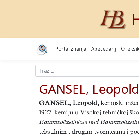
H
Portal znanja
Abecedarij
O leksi
GANSEL, Leopol
GANSEL, Leopold
,
kemijski inžen
1927. kemiju u Visokoj tehničkoj ško
Baumwollzellulose und Baumwollzellu
tekstilnim i drugim tvornicama i p