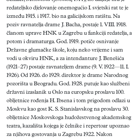
redateljsko djelovanje onemogućio I. svjetski rat te je
između 1915. i 1917. bio na galicijskom ratištu. Na
poziv ravnatelja drame J. Bacha, postaje 1. VIII. 1918.
članom uprave HNK u Zagrebu u funkciji redatelja, a
potom i dramaturga. God. 1919. potiče osnivanje
Državne glumačke škole, koju neko vrijeme i sam
vodi u okviru HNK, a za intendanture J. Benešića
(1921–27) postaje ravnateljem drame (9. V. 1922—11. I.
1926). Od 1926. do 1929. direktor je drame Narodnog
pozorišta u Beogradu. God. 1928. putuje kao službeni
državni izaslanik u Oslo na europsku proslavu 100.
obljetnice rođenja H. Ibsena i tom prigodom odlazi u
Moskvu kao gost K. S. Stanislavskog na proslavu 30.
obljetnice Moskovskoga hudožestvenog akademskog
teatra, kazališta kojega je čelnike i repertoar upoznao
za njihova gostovanja u Zagrebu 1922. Nakon