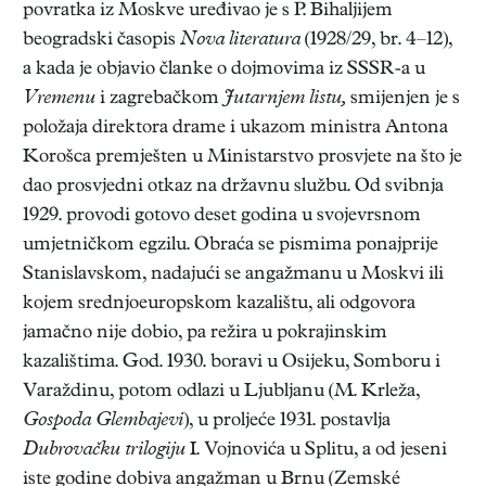
povratka iz Moskve uređivao je s P. Bihaljijem
beogradski časopis
Nova literatura
(1928/29, br. 4–12),
a kada je objavio članke o dojmovima iz SSSR-a u
Vremenu
i zagrebačkom
Jutarnjem listu,
smijenjen je s
položaja direktora drame i ukazom ministra Antona
Korošca premješten u Ministarstvo prosvjete na što je
dao prosvjedni otkaz na državnu službu. Od svibnja
1929. provodi gotovo deset godina u svojevrsnom
umjetničkom egzilu. Obraća se pismima ponajprije
Stanislavskom, nadajući se angažmanu u Moskvi ili
kojem srednjoeuropskom kazalištu, ali odgovora
jamačno nije dobio, pa režira u pokrajinskim
kazalištima. God. 1930. boravi u Osijeku, Somboru i
Varaždinu, potom odlazi u Ljubljanu (M. Krleža,
Gospoda Glembajevi
), u proljeće 1931. postavlja
Dubrovačku trilogiju
I. Vojnovića u Splitu, a od jeseni
iste godine dobiva angažman u Brnu (Zemské