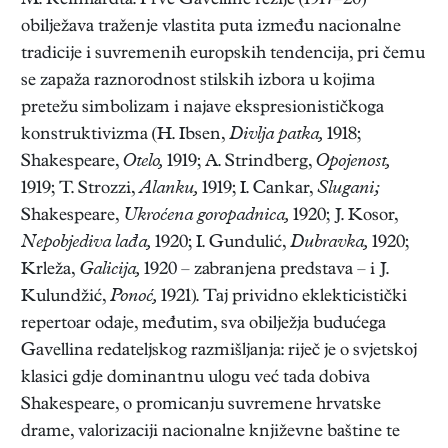
M. Reinhardta. Prve Gavelline režije (1917–20)
obilježava traženje vlastita puta između nacionalne
tradicije i suvremenih europskih tendencija, pri čemu
se zapaža raznorodnost stilskih izbora u kojima
pretežu simbolizam i najave ekspresionističkoga
konstruktivizma (H. Ibsen,
Divlja patka,
1918;
Shakespeare,
Otelo,
1919; A. Strindberg,
Opojenost,
1919; T. Strozzi,
Alanku,
1919; I. Cankar,
Slugani;
Shakespeare,
Ukroćena goropadnica,
1920; J. Kosor,
Nepobjediva lađa,
1920; I. Gundulić,
Dubravka,
1920;
Krleža,
Galicija,
1920 – zabranjena predstava – i J.
Kulundžić,
Ponoć,
1921). Taj prividno eklekticistički
repertoar odaje, međutim, sva obilježja budućega
Gavellina redateljskog razmišljanja: riječ je o svjetskoj
klasici gdje dominantnu ulogu već tada dobiva
Shakespeare, o promicanju suvremene hrvatske
drame, valorizaciji nacionalne književne baštine te