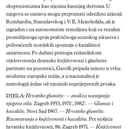
ekspresionizma kao njezina kasnijeg derivata. U
njegovu se sustavu mogu prepoznati određeni utjecaji
Reinhardta, Stanislavskog i V. E. Mejerholjda, ali je
izgrađen i na autonomnim temeljima koji su rezultat
promišljenoga spoja praktičnoga scenskog iskustva i
prihvaćenih teorijskih spoznaja o kazališnoj
umjetnosti. Po dubini pristupa redateljskom
otjelotvorenju dramske književnosti i glazbene
partiture na pozornici, Gavelli pripada mjesto u vrhu
moderne europske režije, a u nacionalnoj je
teatrologiji jedan od njezinih neprijepornih prvaka.
DJELA:
Hrvatsko glumište — analiza nastajanja
njegova stila.
Zagreb 1953, 1971², 1982³. —
Glumac i
kazalište.
Novi Sad 1967. —
Hrvatsko glumište.
Razmatranja o književnosti i kazalištu.
Pet stoljeća
hrvatske književnosti, 86. Zagreb 1971. —
Književnost