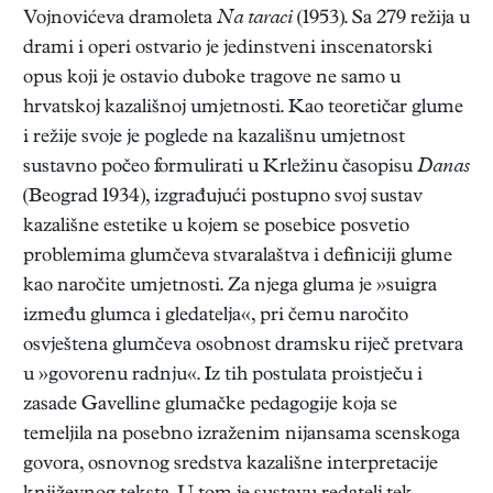
Vojnovićeva dramoleta
Na taraci
(1953). Sa 279 režija u
drami i operi ostvario je jedinstveni inscenatorski
opus koji je ostavio duboke tragove ne samo u
hrvatskoj kazališnoj umjetnosti. Kao teoretičar glume
i režije svoje je poglede na kazališnu umjetnost
sustavno počeo formulirati u Krležinu časopisu
Danas
(Beograd 1934), izgrađujući postupno svoj sustav
kazališne estetike u kojem se posebice posvetio
problemima glumčeva stvaralaštva i definiciji glume
kao naročite umjetnosti. Za njega gluma je »suigra
između glumca i gledatelja«, pri čemu naročito
osvještena glumčeva osobnost dramsku riječ pretvara
u »govorenu radnju«. Iz tih postulata proistječu i
zasade Gavelline glumačke pedagogije koja se
temeljila na posebno izraženim nijansama scenskoga
govora, osnovnog sredstva kazališne interpretacije