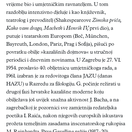
vrijeme bio i umjetničkim ravnateljem. U tom
razdoblju intenzivno djeluje i kao književnik,
teatrolog i prevoditelj (Shakespeareove
Zimska priča,
Kako vam drago, Macbeth
i
Henrik IV,
prvi dio), a
putuje i teatarskom Europom (Beč, München,
Bayreuth, London, Pariz, Prag i Sofija), pišući po
povratku obilje »kazališnih dojmova« u stručnoj
periodici i dnevnim novinama. U Zagrebu je 27. VI.
1954. proslavio 40. obljetnicu umjetničkoga rada, a
1961. izabran je za redovitoga člana JAZU (danas
HAZU) u Razredu za filologiju. G. počinje režirati u
drugoj fazi hrvatske kazališne moderne koju
obilježava još uvijek snažna aktivnost J. Bacha, a na
zagrebačkoj je pozornici sve zamjetnija redateljska
poetika I. Raića, nakon njegovih europskih iskustava
prožeta temeljnim zasadama inscenatorskog rukopisa