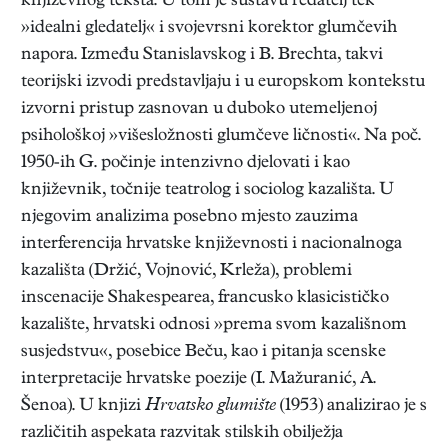
književnog teksta. U tom je sustavu redatelj tek
»idealni gledatelj« i svojevrsni korektor glumčevih
napora. Između Stanislavskog i B. Brechta, takvi
teorijski izvodi predstavljaju i u europskom kontekstu
izvorni pristup zasnovan u duboko utemeljenoj
psihološkoj »višesložnosti glumčeve ličnosti«. Na poč.
1950-ih G. počinje intenzivno djelovati i kao
književnik, točnije teatrolog i sociolog kazališta. U
njegovim analizima posebno mjesto zauzima
interferencija hrvatske književnosti i nacionalnoga
kazališta (Držić, Vojnović, Krleža), problemi
inscenacije Shakespearea, francusko klasicističko
kazalište, hrvatski odnosi »prema svom kazališnom
susjedstvu«, posebice Beču, kao i pitanja scenske
interpretacije hrvatske poezije (I. Mažuranić, A.
Šenoa). U knjizi
Hrvatsko glumište
(1953) analizirao je s
različitih aspekata razvitak stilskih obilježja