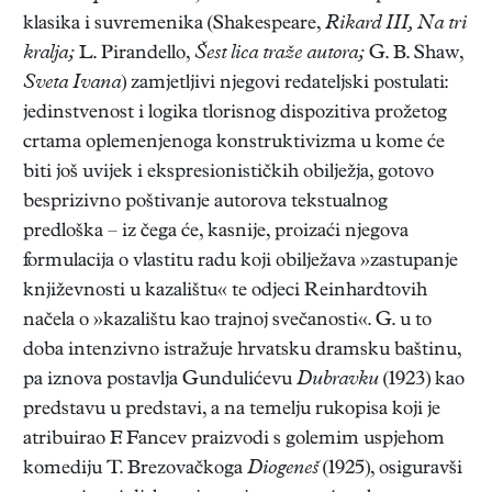
klasika i suvremenika (Shakespeare,
Rikard III, Na tri
kralja;
L. Pirandello,
Šest lica traže autora;
G. B. Shaw,
Sveta Ivana
) zamjetljivi njegovi redateljski postulati:
jedinstvenost i logika tlorisnog dispozitiva prožetog
crtama oplemenjenoga konstruktivizma u kome će
biti još uvijek i ekspresionističkih obilježja, gotovo
besprizivno poštivanje autorova tekstualnog
predloška – iz čega će, kasnije, proizaći njegova
formulacija o vlastitu radu koji obilježava »zastupanje
književnosti u kazalištu« te odjeci Reinhardtovih
načela o »kazalištu kao trajnoj svečanosti«. G. u to
doba intenzivno istražuje hrvatsku dramsku baštinu,
pa iznova postavlja Gundulićevu
Dubravku
(1923) kao
predstavu u predstavi, a na temelju rukopisa koji je
atribuirao F. Fancev praizvodi s golemim uspjehom
komediju T. Brezovačkoga
Diogeneš
(1925), osiguravši