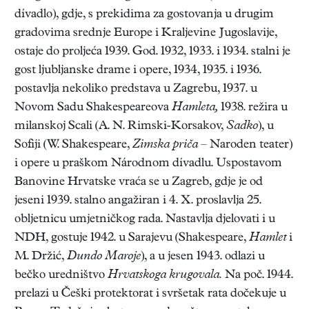
dívadlo), gdje, s prekidima za gostovanja u drugim
gradovima srednje Europe i Kraljevine Jugoslavije,
ostaje do proljeća 1939. God. 1932, 1933. i 1934. stalni je
gost ljubljanske drame i opere, 1934, 1935. i 1936.
postavlja nekoliko predstava u Zagrebu, 1937. u
Novom Sadu Shakespeareova
Hamleta,
1938. režira u
milanskoj Scali (A. N. Rimski-Korsakov,
Sadko
), u
Sofiji (W. Shakespeare,
Zimska priča
– Naroden teater)
i opere u praškom Národnom dívadlu. Uspostavom
Banovine Hrvatske vraća se u Zagreb, gdje je od
jeseni 1939. stalno angažiran i 4. X. proslavlja 25.
obljetnicu umjetničkog rada. Nastavlja djelovati i u
NDH, gostuje 1942. u Sarajevu (Shakespeare,
Hamlet
i
M. Držić,
Dundo Maroje
), a u jesen 1943. odlazi u
bečko uredništvo
Hrvatskoga krugovala.
Na poč. 1944.
prelazi u Češki protektorat i svršetak rata dočekuje u