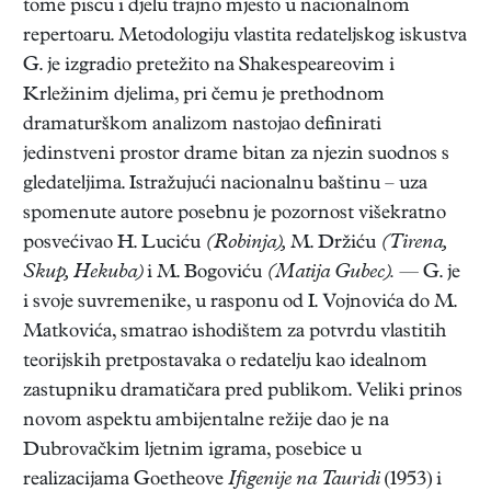
tome piscu i djelu trajno mjesto u nacionalnom
repertoaru. Metodologiju vlastita redateljskog iskustva
G. je izgradio pretežito na Shakespeareovim i
Krležinim djelima, pri čemu je prethodnom
dramaturškom analizom nastojao definirati
jedinstveni prostor drame bitan za njezin suodnos s
gledateljima. Istražujući nacionalnu baštinu – uza
spomenute autore posebnu je pozornost višekratno
posvećivao H. Luciću
(Robinja),
M. Držiću
(Tirena,
Skup, Hekuba)
i M. Bogoviću
(Matija Gubec).
— G. je
i svoje suvremenike, u rasponu od I. Vojnovića do M.
Matkovića, smatrao ishodištem za potvrdu vlastitih
teorijskih pretpostavaka o redatelju kao idealnom
zastupniku dramatičara pred publikom. Veliki prinos
novom aspektu ambijentalne režije dao je na
Dubrovačkim ljetnim igrama, posebice u
realizacijama Goetheove
Ifigenije na Tauridi
(1953) i