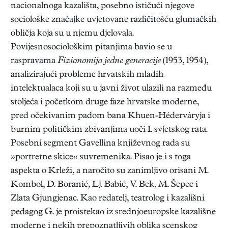
nacionalnoga kazališta, posebno ističući njegove
sociološke značajke uvjetovane različitošću glumačkih
obličja koja su u njemu djelovala.
Povijesnosociološkim pitanjima bavio se u
raspravama
Fizionomija jedne generacije
(1953, 1954),
analizirajući probleme hrvatskih mladih
intelektualaca koji su u javni život ulazili na razmeđu
stoljeća i početkom druge faze hrvatske moderne,
pred očekivanim padom bana Khuen-Héderváryja i
burnim političkim zbivanjima uoči I. svjetskog rata.
Posebni segment Gavellina književnog rada su
»portretne skice« suvremenika. Pisao je i s toga
aspekta o Krleži, a naročito su zanimljivo orisani M.
Kombol, D. Boranić, Lj. Babić, V. Bek, M. Šepec i
Zlata Gjungjenac. Kao redatelj, teatrolog i kazališni
pedagog G. je proistekao iz srednjoeuropske kazališne
moderne i nekih prepoznatljivih oblika scenskog