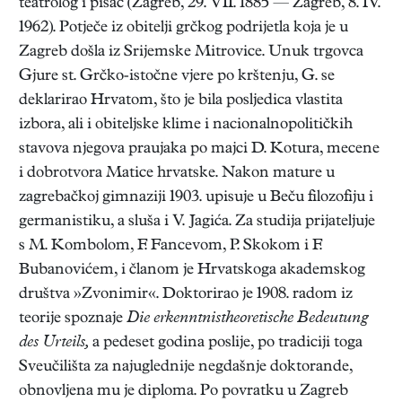
teatrolog i pisac (Zagreb, 29. VII. 1885 — Zagreb, 8. IV.
1962). Potječe iz obitelji grčkog podrijetla koja je u
Zagreb došla iz Srijemske Mitrovice. Unuk trgovca
Gjure st. Grčko-istočne vjere po krštenju, G. se
deklarirao Hrvatom, što je bila posljedica vlastita
izbora, ali i obiteljske klime i nacionalnopolitičkih
stavova njegova praujaka po majci D. Kotura, mecene
i dobrotvora Matice hrvatske. Nakon mature u
zagrebačkoj gimnaziji 1903. upisuje u Beču filozofiju i
germanistiku, a sluša i V. Jagića. Za studija prijateljuje
s M. Kombolom, F. Fancevom, P. Skokom i F.
Bubanovićem, i članom je Hrvatskoga akademskog
društva »Zvonimir«. Doktorirao je 1908. radom iz
teorije spoznaje
Die erkenntnistheoretische Bedeutung
des Urteils,
a pedeset godina poslije, po tradiciji toga
Sveučilišta za najuglednije negdašnje doktorande,
obnovljena mu je diploma. Po povratku u Zagreb