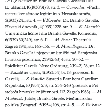
(F. L.):
Režiser dr. Branko Gavella. Gledališki list
(Ljubljana), 10(1930/31) 8, str. 3. —
Comoedus:
»Pučki
teater« konačno se legitimirao. Hrvatska straža,
5(1933) 241, str. 4. —
V. Kovačić:
Dr. Branko Gavella.
Hrvatski dnevnik, 4(1939) 1228, str. 9. —
K. Mesarić:
Umjetnička ličnost dra Branka Gavelle. Komedija,
6(1939) 30(249), str. 6–11. —
M. Fotez:
Theatralia.
Zagreb 1941, str. 145–156. —
A. Muradbegović:
Dr.
Branko Gavella i njegov umjetnički rad. Sarajevska
hrvatska pozornica, 2(1942/43) 4, str. 50–52. —
Spielleiter Gavella. Neue Ordnung, 2(1942) 28, str. 12.
— Kazališne vijesti, 4(1953/54) br. 18 (posvećen B.
Gavelli). —
S. Batušić:
Susreti s Brankom Gavellom.
Republika, 10(1954) 2/3, str. 234–243 (pretisak u Pet
stoljeća hrvatske književnosti, 112. Zagreb 1963). —
M.
Matković:
Jubilej Branka Gavele. Međunarodna
politika (Beograd), 5(1954) 106, str. 4–5. —
Z. Berković: