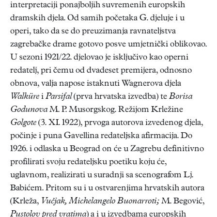
interpretaciji ponajboljih suvremenih europskih
dramskih djela. Od samih početaka G. djeluje i u
operi, tako da se do preuzimanja ravnateljstva
zagrebačke drame gotovo posve umjetnički oblikovao.
U sezoni 1921/22. djelovao je isključivo kao operni
redatelj, pri čemu od dvadeset premijera, odnosno
obnova, valja napose istaknuti Wagnerova djela
Walküre
i
Parsifal
(prva hrvatska izvedba) te
Borisa
Godunova
M. P. Musorgskog. Režijom Krležine
Golgote
(3. XI. 1922), prvoga autorova izvedenog djela,
počinje i puna Gavellina redateljska afirmacija. Do
1926. i odlaska u Beograd on će u Zagrebu definitivno
profilirati svoju redateljsku poetiku koju će,
uglavnom, realizirati u suradnji sa scenografom Lj.
Babićem. Pritom su i u ostvarenjima hrvatskih autora
(Krleža,
Vučjak, Michelangelo Buonarroti;
M. Begović,
Pustolov pred vratima
) a i u izvedbama europskih