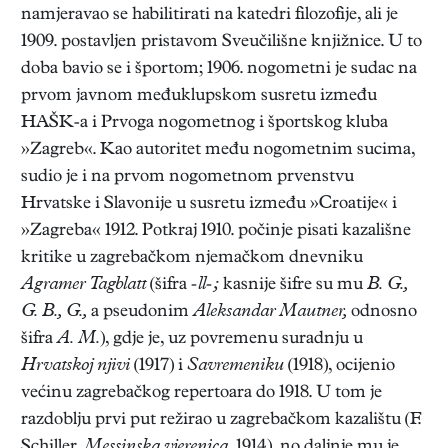
namjeravao se habilitirati na katedri filozofije, ali je
1909. postavljen pristavom Sveučilišne knjižnice. U to
doba bavio se i športom; 1906. nogometni je sudac na
prvom javnom međuklupskom susretu između
HAŠK-a i Prvoga nogometnog i športskog kluba
»Zagreb«. Kao autoritet među nogometnim sucima,
sudio je i na prvom nogometnom prvenstvu
Hrvatske i Slavonije u susretu između »Croatije« i
»Zagreba« 1912. Potkraj 1910. počinje pisati kazališne
kritike u zagrebačkom njemačkom dnevniku
Agramer Tagblatt
(šifra
-ll-;
kasnije šifre su mu
B. G.,
G. B., G.,
a pseudonim
Aleksandar Mautner,
odnosno
šifra
A. M.
), gdje je, uz povremenu suradnju u
Hrvatskoj njivi
(1917) i
Savremeniku
(1918), ocijenio
većinu zagrebačkog repertoara do 1918. U tom je
razdoblju prvi put režirao u zagrebačkom kazalištu (F.
Schiller,
Messinska vjerenica,
1914), no daljnje mu je