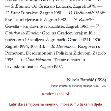
tvorčestvo Branko Gavelly 1909–1925. Moskva 1978.
—
S. Batušić:
Od Griča do Lutecije. Zagreb 1979. —
G. Paro:
Iz prakse. Zagreb 1981. —
B. Hećimović:
Može
li se Lauri vjerovati? Zagreb 1982. —
N. Batušić:
Gavella – književnost i kazalište. Zagreb 1983. —
V.
Cvjetković-Kurelec:
Grci na Gradecu krajem 18. i
početkom 19. stoljeća. Zagrebački Gradec 1241.–1850.
Zagreb 1994, 305–311. —
B. Hećimović:
Razgovori s
Pometom, Desdemonom i Poljskim Židovom. Zagreb
1995. —
L. Čale-Feldman:
Teatar u teatru u
hrvatskom teatru. Zagreb 1997.
Nikola Batušić (1998)
članak preuzet iz tiskanog izdanja 1983. – 2021.
Kratice i znakovi
Latinska zemljopisna imena u impresumu tiskanih djela