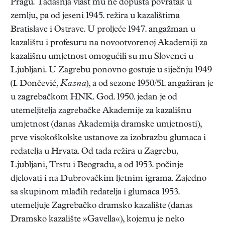
Pragu. Tadašnja vlast mu ne dopušta povratak u
zemlju, pa od jeseni 1945. režira u kazalištima
Bratislave i Ostrave. U proljeće 1947. angažman u
kazalištu i profesuru na novootvorenoj Akademiji za
kazališnu umjetnost omogućili su mu Slovenci u
Ljubljani. U Zagrebu ponovno gostuje u siječnju 1949
(I. Dončević,
Kazna
), a od sezone 1950/51. angažiran je
u zagrebačkom HNK. God. 1950. jedan je od
utemeljitelja zagrebačke Akademije za kazališnu
umjetnost (danas Akademija dramske umjetnosti),
prve visokoškolske ustanove za izobrazbu glumaca i
redatelja u Hrvata. Od tada režira u Zagrebu,
Ljubljani, Trstu i Beogradu, a od 1953. počinje
djelovati i na Dubrovačkim ljetnim igrama. Zajedno
sa skupinom mlađih redatelja i glumaca 1953.
utemeljuje Zagrebačko dramsko kazalište (danas
Dramsko kazalište »Gavella«), kojemu je neko