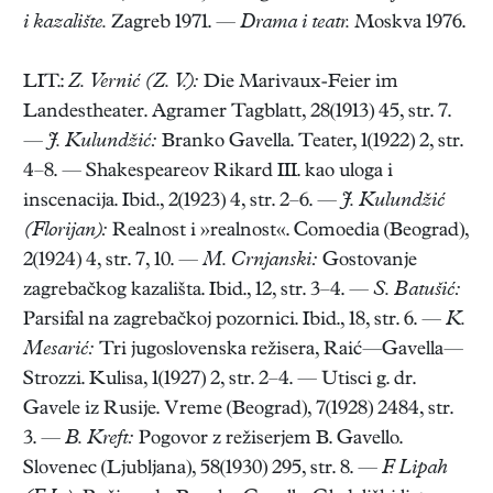
i kazalište.
Zagreb 1971. —
Drama i teatr.
Moskva 1976.
LIT.:
Z. Vernić (Z. V.):
Die Marivaux-Feier im
Landestheater. Agramer Tagblatt, 28(1913) 45, str. 7.
—
J. Kulundžić:
Branko Gavella. Teater, 1(1922) 2, str.
4–8. — Shakespeareov Rikard III. kao uloga i
inscenacija. Ibid., 2(1923) 4, str. 2–6. —
J. Kulundžić
(Florijan):
Realnost i »realnost«. Comoedia (Beograd),
2(1924) 4, str. 7, 10. —
M. Crnjanski:
Gostovanje
zagrebačkog kazališta. Ibid., 12, str. 3–4. —
S. Batušić:
Parsifal na zagrebačkoj pozornici. Ibid., 18, str. 6. —
K.
Mesarić:
Tri jugoslovenska režisera, Raić—Gavella—
Strozzi. Kulisa, 1(1927) 2, str. 2–4. — Utisci g. dr.
Gavele iz Rusije. Vreme (Beograd), 7(1928) 2484, str.
3. —
B. Kreft:
Pogovor z režiserjem B. Gavello.
Slovenec (Ljubljana), 58(1930) 295, str. 8. —
F. Lipah