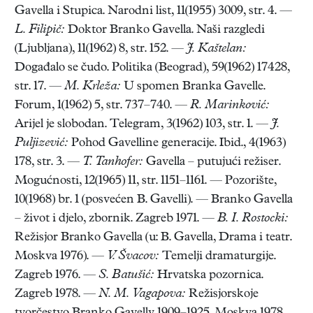
Gavella i Stupica. Narodni list, 11(1955) 3009, str. 4. —
L. Filipič:
Doktor Branko Gavella. Naši razgledi
(Ljubljana), 11(1962) 8, str. 152. —
J. Kaštelan:
Događalo se čudo. Politika (Beograd), 59(1962) 17428,
str. 17. —
M. Krleža:
U spomen Branka Gavelle.
Forum, 1(1962) 5, str. 737–740. —
R. Marinković:
Arijel je slobodan. Telegram, 3(1962) 103, str. 1. —
J.
Puljizević:
Pohod Gavelline generacije. Ibid., 4(1963)
178, str. 3. —
T. Tanhofer:
Gavella – putujući režiser.
Mogućnosti, 12(1965) 11, str. 1151–1161. — Pozorište,
10(1968) br. 1 (posvećen B. Gavelli). — Branko Gavella
– život i djelo, zbornik. Zagreb 1971. —
B. I. Rostocki:
Režisjor Branko Gavella (u: B. Gavella, Drama i teatr.
Moskva 1976). —
V. Švacov:
Temelji dramaturgije.
Zagreb 1976. —
S. Batušić:
Hrvatska pozornica.
Zagreb 1978. —
N. M. Vagapova:
Režisjorskoje