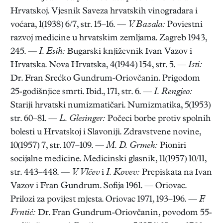
Hrvatskoj. Vjesnik Saveza hrvatskih vinogradara i
voćara, 1(1938) 6/7, str. 15–16. —
V. Bazala:
Poviestni
razvoj medicine u hrvatskim zemljama. Zagreb 1943,
245. —
I. Esih:
Bugarski književnik Ivan Vazov i
Hrvatska. Nova Hrvatska, 4(1944) 154, str. 5. —
Isti:
Dr. Fran Srećko Gundrum-Oriovčanin. Prigodom
25-godišnjice smrti. Ibid., 171, str. 6. —
I. Rengjeo:
Stariji hrvatski numizmatičari. Numizmatika, 5(1953)
str. 60–81. —
L. Glesinger:
Počeci borbe protiv spolnih
bolesti u Hrvatskoj i Slavoniji. Zdravstvene novine,
10(1957) 7, str. 107–109. —
M. D. Grmek:
Pioniri
socijalne medicine. Medicinski glasnik, 11(1957) 10/11,
str. 443–448. —
V. Vlčev
i
I. Kovev:
Prepiskata na Ivan
Vazov i Fran Gundrum. Sofija 1961. — Oriovac.
Prilozi za povijest mjesta. Oriovac 1971, 193–196. —
F.
Frntić:
Dr. Fran Gundrum-Oriovčanin, povodom 55-