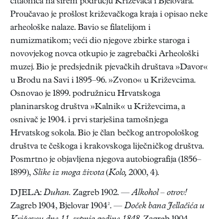
čitaonica na širem području Križevaca i Bjelovara.
Proučavao je prošlost križevačkoga kraja i opisao neke
arheološke nalaze. Bavio se filatelijom i
numizmatikom; veći dio njegove zbirke staroga i
novovjekog novca otkupio je zagrebački Arheološki
muzej. Bio je predsjednik pjevačkih društava »Davor«
u Brodu na Savi i 1895–96. »Zvono« u Križevcima.
Osnovao je 1899. podružnicu Hrvatskoga
planinarskog društva »Kalnik« u Križevcima, a
osnivač je 1904. i prvi starješina tamošnjega
Hrvatskog sokola. Bio je član bečkog antropološkog
društva te češkoga i krakovskoga liječničkog društva.
Posmrtno je objavljena njegova autobiografija (1856–
1899),
Slike iz moga života
(
Kolo,
2000, 4).
DJELA:
Duhan.
Zagreb 1902. —
Alkohol – otrov!
Zagreb 1904, Bjelovar 1904². —
Doček bana Jellačića u