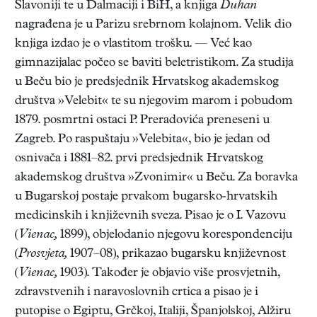
Slavoniji te u Dalmaciji i BiH, a knjiga
Duhan
nagrađena je u Parizu srebrnom kolajnom. Velik dio
knjiga izdao je o vlastitom trošku. — Već kao
gimnazijalac počeo se baviti beletristikom. Za studija
u Beču bio je predsjednik Hrvatskog akademskog
društva »Velebit« te su njegovim marom i pobudom
1879. posmrtni ostaci P. Preradovića preneseni u
Zagreb. Po raspuštaju »Velebita«, bio je jedan od
osnivača i 1881–82. prvi predsjednik Hrvatskog
akademskog društva »Zvonimir« u Beču. Za boravka
u Bugarskoj postaje prvakom bugarsko-hrvatskih
medicinskih i književnih sveza. Pisao je o I. Vazovu
(
Vienac,
1899), objelodanio njegovu korespondenciju
(
Prosvjeta,
1907–08), prikazao bugarsku književnost
(
Vienac,
1903). Također je objavio više prosvjetnih,
zdravstvenih i naravoslovnih crtica a pisao je i
putopise o Egiptu, Grčkoj, Italiji, Španjolskoj, Alžiru