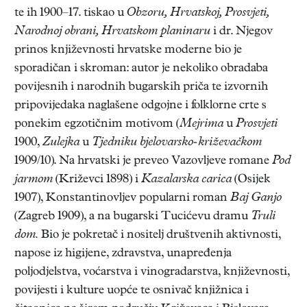
te ih 1900–17. tiskao u
Obzoru, Hrvatskoj, Prosvjeti,
Narodnoj obrani, Hrvatskom planinaru
i dr. Njegov
prinos književnosti hrvatske moderne bio je
sporadičan i skroman: autor je nekoliko obradaba
povijesnih i narodnih bugarskih priča te izvornih
pripovijedaka naglašene odgojne i folklorne crte s
ponekim egzotičnim motivom (
Mejrima
u
Prosvjeti
1900,
Zulejka
u
Tjedniku bjelovarsko-križevačkom
1909/10). Na hrvatski je
preveo Vazovljeve romane
Pod
jarmom
(Križevci 1898) i
Kazalarska carica
(Osijek
1907), Konstantinovljev popularni roman
Baj Ganjo
(Zagreb 1909), a na bugarski Tucićevu dramu
Truli
dom.
Bio je pokretač i nositelj društvenih aktivnosti,
napose iz higijene, zdravstva, unapređenja
poljodjelstva, voćarstva i vinogradarstva, književnosti,
povijesti i kulture uopće te osnivač knjižnica i