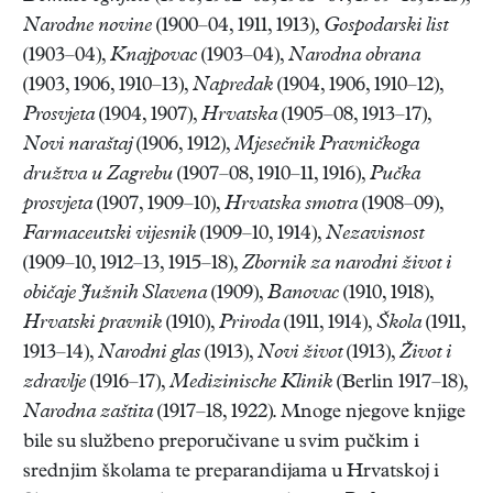
Narodne novine
(1900–04, 1911, 1913),
Gospodarski list
(1903–04),
Knajpovac
(1903–04),
Narodna obrana
(1903, 1906, 1910–13),
Napredak
(1904, 1906, 1910–12),
Prosvjeta
(1904, 1907),
Hrvatska
(1905–08, 1913–17),
Novi naraštaj
(1906, 1912),
Mjesečnik Pravničkoga
družtva u Zagrebu
(1907–08, 1910–11, 1916),
Pučka
prosvjeta
(1907, 1909–10),
Hrvatska smotra
(1908–09),
Farmaceutski vijesnik
(1909–10, 1914),
Nezavisnost
(1909–10, 1912–13, 1915–18),
Zbornik za narodni život i
običaje Južnih Slavena
(1909),
Banovac
(1910, 1918),
Hrvatski pravnik
(1910),
Priroda
(1911, 1914),
Škola
(1911,
1913–14),
Narodni glas
(1913),
Novi život
(1913),
Život i
zdravlje
(1916–17),
Medizinische Klinik
(Berlin 1917–18),
Narodna zaštita
(1917–18, 1922). Mnoge njegove knjige
bile su službeno preporučivane u svim pučkim i
srednjim školama te preparandijama u Hrvatskoj i