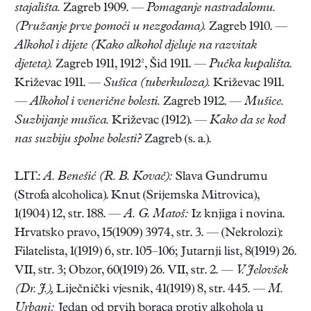
stajališta.
Zagreb 1909. —
Pomaganje nastradalomu.
(Pružanje prve pomoći u nezgodama).
Zagreb 1910. —
Alkohol i dijete (Kako alkohol djeluje na razvitak
djeteta).
Zagreb 1911, 1912², Šid 1911. —
Pučka kupališta.
Križevac 1911.
—
Sušica (tuberkuloza).
Križevac 1911.
—
Alkohol i venerične bolesti.
Zagreb 1912. —
Mušice.
Suzbijanje mušica.
Križevac (1912). —
Kako da se kod
nas suzbiju spolne bolesti?
Zagreb (s. a.).
LIT.:
A. Benešić (R. B. Kovač):
Slava Gundrumu
(Strofa alcoholica). Knut (Srijemska Mitrovica),
1(1904) 12, str. 188. —
A. G. Matoš:
Iz knjiga i novina.
Hrvatsko pravo, 15(1909) 3974, str. 3. — (Nekrolozi):
Filatelista, 1(1919) 6, str. 105–106; Jutarnji list, 8(1919) 26.
VII, str. 3; Obzor, 60(1919) 26. VII, str. 2. —
V. Jelovšek
(Dr. J.),
Liječnički vjesnik, 41(1919) 8, str. 445. —
M.
Urbani:
Jedan od prvih boraca protiv alkohola u