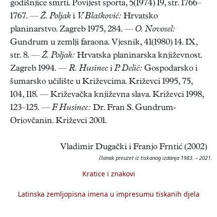
godišnjice smrti. Povijest sporta, 5(1974) 19, str. 1766–
1767. —
Ž. Poljak
i
V. Blašković:
Hrvatsko
planinarstvo. Zagreb 1975, 284. —
O. Novosel:
Gundrum u zemlji faraona. Vjesnik, 41(1980) 14. IX,
str. 8. —
Ž. Poljak:
Hrvatska planinarska književnost.
Zagreb 1994. —
R. Husinec
i
P. Delić:
Gospodarsko i
šumarsko učilište u Križevcima. Križevci 1995, 75,
104, 118. — Križevačka književna slava. Križevci 1998,
123–125. —
F. Husinec:
Dr. Fran S. Gundrum-
Oriovčanin. Križevci 2001.
Vladimir Dugački i Franjo Frntić (2002)
članak preuzet iz tiskanog izdanja 1983. – 2021.
Kratice i znakovi
Latinska zemljopisna imena u impresumu tiskanih djela