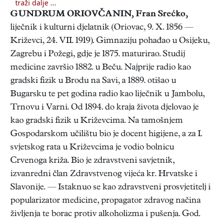
traži dalje ...
GUNDRUM ORIOVČANIN, Fran Srećko
,
liječnik i kulturni djelatnik (Oriovac, 9. X. 1856 —
Križevci, 24. VII. 1919). Gimnaziju pohađao u Osijeku,
Zagrebu i Požegi, gdje je 1875. maturirao. Studij
medicine završio 1882. u Beču. Najprije radio kao
gradski fizik u Brodu na Savi, a 1889. otišao u
Bugarsku te pet godina radio kao liječnik u Jambolu,
Trnovu i Varni. Od 1894. do kraja života djelovao je
kao gradski fizik u Križevcima. Na tamošnjem
Gospodarskom učilištu bio je docent higijene, a za I.
svjetskog rata u Križevcima je vodio bolnicu
Crvenoga križa. Bio je zdravstveni savjetnik,
izvanredni član Zdravstvenog vijeća kr. Hrvatske i
Slavonije. — Istaknuo se kao zdravstveni prosvjetitelj i
popularizator medicine, propagator zdravog načina
življenja te borac protiv alkoholizma i pušenja. God.