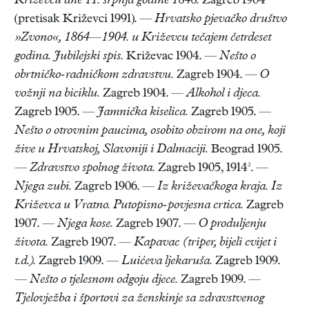
Križevcu dne 11. srpnja godine 1848.
Zagreb 1904
(pretisak Križevci 1991). —
Hrvatsko pjevačko društvo
»Zvono«, 1864—1904. u Križevcu tečajem četrdeset
godina. Jubilejski spis.
Križevac 1904. —
Nešto o
obrtničko-radničkom zdravstvu.
Zagreb 1904. —
O
vožnji na biciklu.
Zagreb 1904. —
Alkohol i djeca.
Zagreb 1905. —
Jamnička kiselica.
Zagreb 1905. —
Nešto o otrovnim paucima, osobito obzirom na one, koji
žive u Hrvatskoj, Slavoniji i Dalmaciji.
Beograd 1905.
—
Zdravstvo spolnog života.
Zagreb 1905, 1914². —
Njega zubi.
Zagreb 1906. —
Iz križevačkoga kraja. Iz
Križevca u Vratno. Putopisno-povjesna crtica.
Zagreb
1907. —
Njega kose.
Zagreb 1907. —
O produljenju
života.
Zagreb 1907. —
Kapavac (triper, bijeli cvijet i
t.d.).
Zagreb 1909. —
Luićeva ljekaruša.
Zagreb 1909.
—
Nešto o tjelesnom odgoju djece.
Zagreb 1909. —
Tjelovježba i športovi za ženskinje sa zdravstvenog