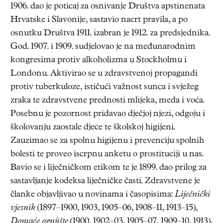
1906. dao je poticaj za osnivanje Društva apstinenata
Hrvatske i Slavonije, sastavio nacrt pravila, a po
osnutku Društva 1911. izabran je 1912. za predsjednika.
God. 1907. i 1909. sudjelovao je na međunarodnim
kongresima protiv alkoholizma u Stockholmu i
Londonu. Aktivirao se u zdravstvenoj propagandi
protiv tuberkuloze, ističući važnost sunca i svježeg
zraka te zdravstvene prednosti mlijeka, meda i voća.
Posebnu je pozornost pridavao dječjoj njezi, odgoju i
školovanju zaostale djece te školskoj higijeni.
Zauzimao se za spolnu higijenu i prevenciju spolnih
bolesti te proveo iscrpnu anketu o prostituciji u nas.
Bavio se i liječničkom etikom te je 1899. dao prilog za
sastavljanje kodeksa liječničke časti. Zdravstvene je
članke objavljivao u novinama i časopisima:
Liječnički
vjesnik
(1897–1900, 1903, 1905–06, 1908–11, 1913–15),
Domaće ognjište
(1900, 1902–03, 1905–07, 1909–10, 1913),