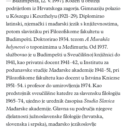
— Budimpešta, 12. V. 1997). Rođen u obitelji
podrijetlom iz Hrvatskoga zagorja. Gimnaziju polazio
u Kőszegu i Keszthelyu (1921–29). Diplomirao
latinski, njemački i mađarski jezik s književnostima,
potom slavistiku pri Filozofskome fakultetu u
Budimpešti. Doktorirao 1934. tezom
A Muraköz
helynevei
o toponimima u Međimurju. Od 1937.
službovao je u Budimpešti u Sveučilišnoj knjižnici do
1941, kao privatni docent 1941–42, u Institutu za
podunavske studije Mađarske akademije 1941–51, pri
Filozofskome fakultetu kao docent u Istvána Kniezse
1951–54. i profesor do umirovljenja 1974. Kao
predstojnik sveučilišne katedre za slavensku filologiju
1965–74, ujedno je urednik časopisa
Studia Slavica
Mađarske akademije. Glavna su područja njegove
djelatnosti južnoslavenske filologije (hrvatska,
slovenska i srpska), mađarsko jezikoslovlje