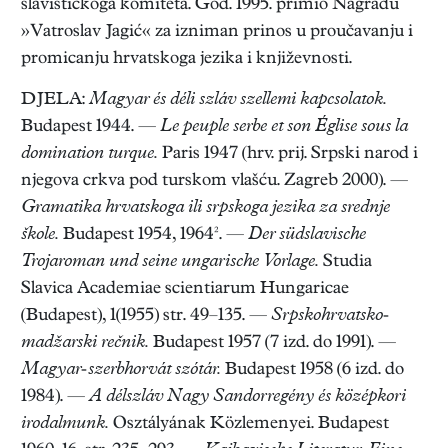
slavističkoga komiteta. God. 1995. primio Nagradu
»Vatroslav Jagić« za izniman prinos u proučavanju i
promicanju hrvatskoga jezika i književnosti.
DJELA:
Magyar és déli szláv szellemi kapcsolatok.
Budapest 1944. —
Le peuple serbe et son Église sous la
domination turque.
Paris 1947 (hrv. prij. Srpski narod i
njegova crkva pod turskom vlašću. Zagreb 2000). —
Gramatika hrvatskoga ili srpskoga jezika za srednje
škole.
Budapest 1954, 1964². —
Der südslavische
Trojaroman und seine ungarische Vorlage.
Studia
Slavica Academiae scientiarum Hungaricae
(Budapest), 1(1955) str. 49–135. —
Srpskohrvatsko-
madžarski rečnik.
Budapest 1957 (7 izd. do 1991). —
Magyar-szerbhorvát szótár.
Budapest 1958 (6 izd. do
1984). —
A délszláv Nagy Sandorregény és középkori
irodalmunk.
Osztályának Közlemenyei. Budapest