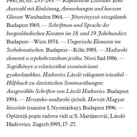
1960, 16, str. 235–293. —
Kajkavische Literatur. Eine
Auswahl mit Einleitung, Anmerkungen und kurzem
Glossar.
Wiesbaden 1964. —
Jövevényszó-vizsgálatok.
Budapest 1965. —
Schrifttum und Sprache der
burgenländischen Kroaten im 18. und 19. Jahrhundert.
Budapest—Wien 1974. —
Ungarische Elemente im
Serbokroatischen.
Budapest—Köln 1985. —
Mađarski
elementi u srpskohrvatskom jeziku.
Novi Sad 1986. —
Segédkönyv a szlavisztikai szemináriumi
gyakorlatokhoz. Hadrovics László válogatott írásaiból –
Hilfsbuch zu slavistischen Seminarübungen:
Ausgewählte Schriften von László Hadrovics.
Budapest
1994. —
Hrvatsko-mađarski rječnik. Horvát-Magyar
kisszótár
(suautor I. Nyomárkay). Budapest 1996. —
Opširniji popis radova vidi u: S. Marijanović, László
Hadrovics. Zagreb 1995, 17–27.