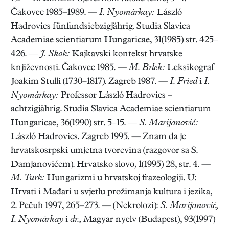
Čakovec 1985–1989. —
I. Nyomárkay:
László
Hadrovics fünfundsiebzigjährig. Studia Slavica
Academiae scientiarum Hungaricae, 31(1985) str. 425–
426. —
J. Skok:
Kajkavski kontekst hrvatske
književnosti. Čakovec 1985. —
M. Brlek:
Leksikograf
Joakim Stulli (1730–1817). Zagreb 1987. —
I. Fried
i
I.
Nyomárkay:
Professor László Hadrovics –
achtzigjährig. Studia Slavica Academiae scientiarum
Hungaricae, 36(1990) str. 5–15. —
S. Marijanović:
László Hadrovics. Zagreb 1995. — Znam da je
hrvatskosrpski umjetna tvorevina (razgovor sa S.
Damjanovićem). Hrvatsko slovo, 1(1995) 28, str. 4. —
M. Turk:
Hungarizmi u hrvatskoj frazeologiji. U:
Hrvati i Mađari u svjetlu prožimanja kultura i jezika,
2. Pečuh 1997, 265–273. — (Nekrolozi):
S. Marijanović,
I. Nyomárkay
i
dr.,
Magyar nyelv (Budapest), 93(1997)