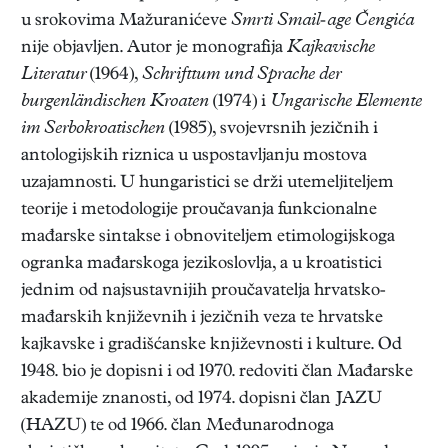
u srokovima Mažuranićeve
Smrti Smail-age Čengića
nije objavljen. Autor je monografija
Kajkavische
Literatur
(1964),
Schrifttum und Sprache der
burgenländischen Kroaten
(1974) i
Ungarische Elemente
im Serbokroatischen
(1985), svojevrsnih jezičnih i
antologijskih riznica u uspostavljanju mostova
uzajamnosti. U hungaristici se drži utemeljiteljem
teorije i metodologije proučavanja funkcionalne
mađarske sintakse i obnoviteljem etimologijskoga
ogranka mađarskoga jezikoslovlja, a u kroatistici
jednim od najsustavnijih proučavatelja hrvatsko-
mađarskih književnih i jezičnih veza te hrvatske
kajkavske i gradišćanske književnosti i kulture. Od
1948. bio je dopisni i od 1970. redoviti član Mađarske
akademije znanosti, od 1974. dopisni član JAZU
(HAZU) te od 1966. član Međunarodnoga