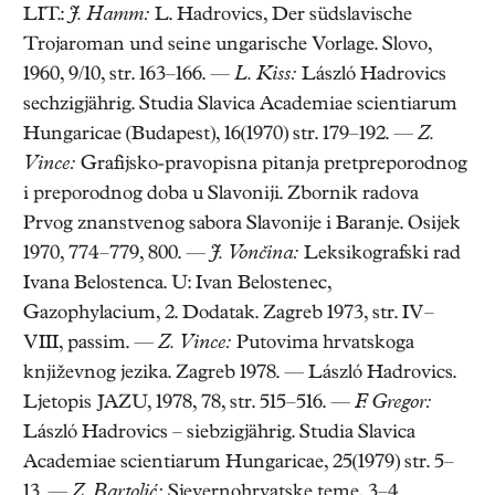
LIT.:
J. Hamm:
L. Hadrovics, Der südslavische
Trojaroman und seine ungarische Vorlage. Slovo,
1960, 9/10, str. 163–166. —
L. Kiss:
László Hadrovics
sechzigjährig. Studia Slavica Academiae scientiarum
Hungaricae (Budapest), 16(1970) str. 179–192. —
Z.
Vince:
Grafijsko-pravopisna pitanja pretpreporodnog
i preporodnog doba u Slavoniji. Zbornik radova
Prvog znanstvenog sabora Slavonije i Baranje. Osijek
1970, 774–779, 800. —
J. Vončina:
Leksikografski rad
Ivana Belostenca. U: Ivan Belostenec,
Gazophylacium, 2. Dodatak. Zagreb 1973, str. IV–
VIII, passim. —
Z. Vince:
Putovima hrvatskoga
književnog jezika. Zagreb 1978. — László Hadrovics.
Ljetopis JAZU, 1978, 78, str. 515–516. —
F. Gregor:
László Hadrovics – siebzigjährig. Studia Slavica
Academiae scientiarum Hungaricae, 25(1979) str. 5–
13. —
Z. Bartolić:
Sjevernohrvatske teme, 3–4.