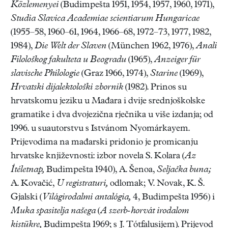
Közlemenyei
(Budimpešta 1951, 1954, 1957, 1960, 1971),
Studia Slavica Academiae scien
tiarum Hungaricae
(1955–58, 1960–61, 1964, 1966–68, 1972–73, 1977, 1982,
1984),
Die Welt der Slaven
(München 1962, 1976),
Anali
Filološkog fakulteta u Beogradu
(1965),
Anzeiger für
slavische Philologie
(Graz 1966, 1974),
Starine
(1969),
Hrvatski dijalektološki zbornik
(1982). Prinos su
hrvatskomu jeziku u Mađara i dvije srednjoškolske
gramatike i dva dvojezična rječnika u više izdanja; od
1996. u suautorstvu s Istvánom Nyomárkayem.
Prijevodima na mađarski pridonio je promicanju
hrvatske književnosti: izbor novela S. Kolara (
Az
Ítéletnap,
Budimpešta 1940), A. Šenoa,
Seljačka buna;
A. Kovačić,
U registraturi,
odlomak; V. Novak, K. Š.
Gjalski (
Világirodalmi antalógia,
4, Budimpešta 1956) i
Muka spasitelja našega
(
A szerb-horvát irodalom
kistükre,
Budimpešta 1969; s J. Tótfalusijem). Prijevod