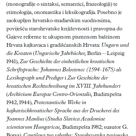
(monografije o sintaksi, semantici, frazeologiji) te
etimologija, onomastika i leksikografija. Posebno je
zaokupljen hrvatsko-mađarskim suodnosima,
poviješću starohrvatske književnosti i pravopisa do
Gajeve reforme te ukupnom pismenom baštinom
Hrvata kajkavaca i gradišćanskih Hrvata:
Ungarn und
die Kroaten
(
Ungarische Jahrbücher,
Berlin—Leipzig
1941),
Zur Geschichte der einheitlichen kroatischen
Schriftsprache: Johannes Belostenec (1594–1675) als
Lexikograph und Prediger
i
Zur Geschichte der
kroatischen Rechtschreibung im XVIII. Jahrhundert
(
Archivium Europae Centro-Orientalis,
Budimpešta
1942, 1944),
Protestantische Werke in
kajkavischkroatischer Sprache aus der Druckerei des
Joannes Manlius
(
Studia Slavica Academiae
scientiarum Hungaricae,
Budimpešta 1982; suautor G.
Borsa),
Cantilena pro sabatho: Starohrvatska pasionska