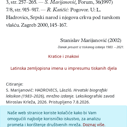
3, str. 257–265. —
S. Marijanović,
Forum, 36(1997)
7/8, str. 915–917. —
R. Katičić:
Pogovor. U: L.
Hadrovics, Srpski narod i njegova crkva pod turskom
vlašću. Zagreb 2000, 145–167.
Stanislav Marijanović (2002)
članak preuzet iz tiskanog izdanja 1983. – 2021.
Kratice i znakovi
Latinska zemljopisna imena u impresumu tiskanih djela
Citiranje:
S. Marijanović: HADROVICS, László.
Hrvatski biografski
leksikon (1983–2026), mrežno izdanje.
Leksikografski zavod
Miroslav Krleža, 2026. Pristupljeno 7.8.2026.
<https://hbl.lzmk.hr/clanak/hadrovics-laszlo>.
Naše web stranice koriste kolačiće kako bi Vam
omogućili najbolje korisničko iskustvo, za analizu
Komentar
prometa i korištenje društvenih mreža.
Doznaj više.