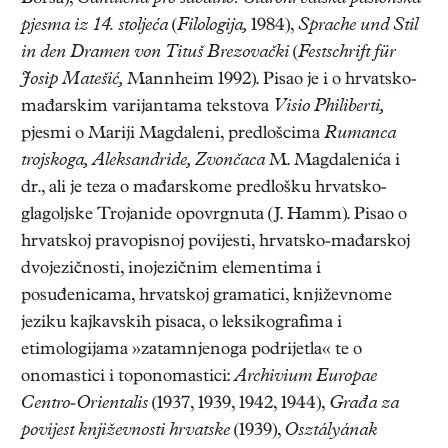
pjesma iz 14. stoljeća
(
Filologija,
1984),
Sprache und Stil
in den Dramen von Tituš Brezovački
(
Festschrift für
Josip Matešić,
Mannheim 1992). Pisao je i o hrvatsko-
mađarskim varijantama tekstova
Visio Philiberti,
pjesmi o Mariji Magdaleni, predlošcima
Rumanca
trojskoga, Aleksandride, Zvončaca
M. Magdalenića i
dr., ali je teza o mađarskome predlošku hrvatsko-
glagoljske Trojanide opovrgnuta (J. Hamm). Pisao o
hrvatskoj pravopisnoj povijesti, hrvatsko-mađarskoj
dvojezičnosti, inojezičnim elementima i
posuđenicama, hrvatskoj gramatici, književnome
jeziku kajkavskih pisaca, o leksikografima i
etimologijama »zatamnjenoga podrijetla« te o
onomastici i toponomastici:
Archivium Europae
Centro-Orientalis
(1937, 1939, 1942, 1944),
Građa za
povijest književnosti hrvatske
(1939),
Osztályának