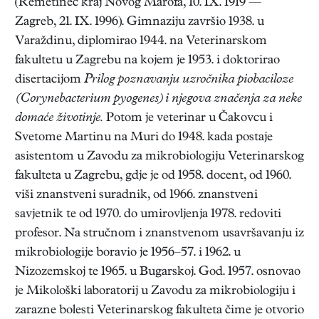
(Remetinec kraj Novog Marofa, 10. IX. 1919 —
Zagreb, 21. IX. 1996). Gimnaziju završio 1938. u
Varaždinu, diplomirao 1944. na Veterinarskom
fakultetu u Zagrebu na kojem je 1953. i doktorirao
disertacijom
Prilog poznavanju uzročnika piobaciloze
(Corynebacterium pyogenes) i njegova značenja za
neke
domaće životinje.
Potom je veterinar u Čakovcu i
Svetome Martinu na Muri do 1948. kada postaje
asistentom u Zavodu za mikrobiologiju Veterinarskog
fakulteta u Zagrebu, gdje je od 1958. docent, od 1960.
viši znanstveni suradnik, od 1966. znanstveni
savjetnik te od 1970. do umirovljenja 1978. redoviti
profesor. Na stručnom i znanstvenom usavršavanju iz
mikrobiologije boravio je 1956–57. i 1962. u
Nizozemskoj te 1965. u Bugarskoj. God. 1957. osnovao
je Mikološki laboratorij u Zavodu za mikrobiologiju i
zarazne bolesti Veterinarskog fakulteta čime je otvorio