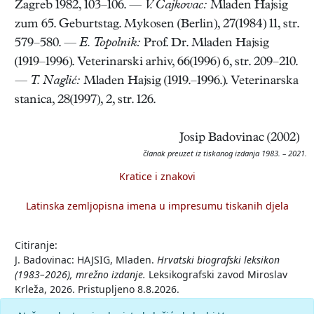
Zagreb 1982, 103–106. —
V. Čajkovac:
Mladen Hajsig
zum 65. Geburtstag. Mykosen (Berlin), 27(1984) 11, str.
579–580. —
E. Topolnik:
Prof. Dr. Mladen Hajsig
(1919–1996). Veterinarski arhiv, 66(1996) 6, str. 209–210.
—
T. Naglić:
Mladen Hajsig (1919.–1996.). Veterinarska
stanica, 28(1997), 2, str. 126.
Josip Badovinac (2002)
članak preuzet iz tiskanog izdanja 1983. – 2021.
Kratice i znakovi
Latinska zemljopisna imena u impresumu tiskanih djela
Citiranje:
J. Badovinac: HAJSIG, Mladen.
Hrvatski biografski leksikon
(1983–2026), mrežno izdanje.
Leksikografski zavod Miroslav
Krleža, 2026. Pristupljeno 8.8.2026.
<https://hbl.lzmk.hr/clanak/hajsig-mladen>.