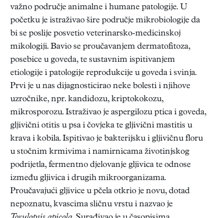
važno područje animalne i humane patologije. U
početku je istraživao šire područje mikrobiologije da
bi se poslije posvetio veterinarsko-medicinskoj
mikologiji. Bavio se proučavanjem dermatofitoza,
posebice u goveda, te sustavnim ispitivanjem
etiologije i patologije reprodukcije u goveda i svinja.
Prvi je u nas dijagnosticirao neke bolesti i njihove
uzročnike, npr. kandidozu, kriptokokozu,
mikrosporozu. Istraživao je aspergilozu ptica i goveda,
gljivični otitis u psa i čovjeka te gljivični mastitis u
krava i kobila. Ispitivao je bakterijsku i gljivičnu floru
u stočnim krmivima i namirnicama životinjskog
podrijetla, fermentno djelovanje gljivica te odnose
između gljivica i drugih mikroorganizama.
Proučavajući gljivice u pčela otkrio je novu, dotad
nepoznatu, kvascima sličnu vrstu i nazvao je
Torulopsis apicola.
Surađivao je u časopisima