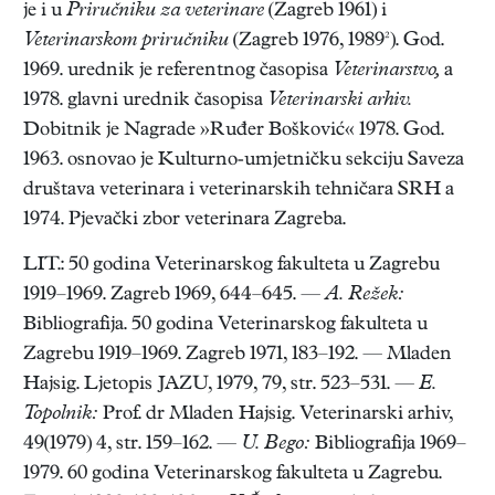
je i u
Priručniku za veterinare
(Zagreb 1961) i
Veterinarskom priručniku
(Zagreb 1976, 1989²). God.
1969. urednik je referentnog časopisa
Veterinarstvo,
a
1978. glavni urednik časopisa
Veterinarski arhiv.
Dobitnik je Nagrade »Ruđer Bošković« 1978. God.
1963. osnovao je Kulturno-umjetničku sekciju Saveza
društava veterinara i veterinarskih tehničara SRH a
1974. Pjevački zbor veterinara Zagreba.
LIT.: 50 godina Veterinarskog fakulteta u Zagrebu
1919–1969. Zagreb 1969, 644–645. —
A. Režek:
Bibliografija. 50 godina Veterinarskog fakulteta u
Zagrebu 1919–1969. Zagreb 1971, 183–192. — Mladen
Hajsig. Ljetopis JAZU, 1979, 79, str. 523–531. —
E.
Topolnik:
Prof. dr Mladen Hajsig. Veterinarski arhiv,
49(1979) 4, str. 159–162. —
U. Bego:
Bibliografija 1969–
1979. 60 godina Veterinarskog fakulteta u Zagrebu.