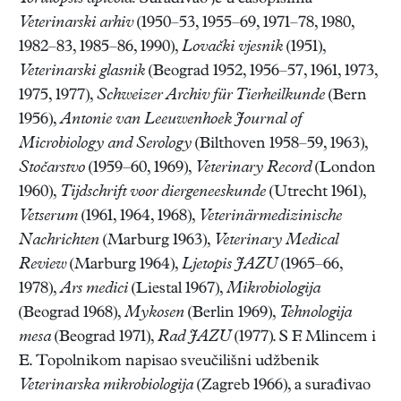
Veterinarski arhiv
(1950–53, 1955–69, 1971–78, 1980,
1982–83, 1985–86, 1990),
Lovački vjesnik
(1951),
Veterinarski glasnik
(Beograd 1952, 1956–57, 1961, 1973,
1975, 1977),
Schweizer Archiv für Tierheilkunde
(Bern
1956),
Antonie van Leeuwenhoek
Journal of
Microbiology and Serology
(Bilthoven 1958–59, 1963),
Stočarstvo
(1959–60, 1969),
Veterinary Record
(London
1960),
Tijdschrift voor
diergeneeskunde
(Utrecht 1961),
Vetserum
(1961, 1964, 1968),
Veterinärmedizinische
Nachrichten
(Marburg 1963),
Veterinary Medical
Review
(Marburg 1964),
Ljetopis JAZU
(1965–66,
1978),
Ars medici
(Liestal 1967),
Mikrobiologija
(Beograd 1968),
Mykosen
(Berlin 1969),
Tehnologija
mesa
(Beograd 1971),
Rad JAZU
(1977). S F. Mlincem i
E. Topolnikom napisao sveučilišni udžbenik
Veterinarska mikrobiologija
(Zagreb 1966), a surađivao