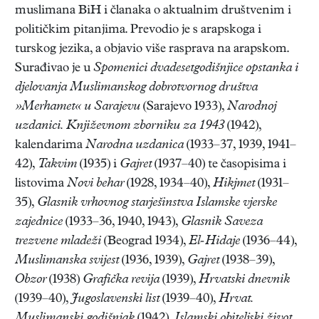
muslimana BiH i članaka o aktualnim društvenim i
političkim pitanjima. Prevodio je s arapskoga i
turskog jezika, a objavio više rasprava na arapskom.
Surađivao je u
Spomenici dvadesetgodišnjice opstanka i
djelovanja Muslimanskog dobrotvornog društva
»Merhamet« u Sarajevu
(Sarajevo 1933),
Narodnoj
uzdanici. Književnom zborniku za 1943
(1942),
kalendarima
Narodna uzdanica
(1933–37, 1939, 1941–
42),
Takvim
(1935) i
Gajret
(1937–40) te časopisima i
listovima
Novi behar
(1928, 1934–40),
Hikjmet
(1931–
35),
Glasnik vrhovnog starješinstva Islamske vjerske
zajednice
(1933–36, 1940, 1943),
Glasnik Saveza
trezvene mladeži
(Beograd 1934),
El-Hidaje
(1936–44),
Muslimanska svijest
(1936, 1939),
Gajret
(1938–39),
Obzor
(1938)
Grafička revija
(1939),
Hrvatski dnevnik
(1939–40),
Jugoslavenski list
(1939–40),
Hrvat.
Muslimanski godišnjak
(1942),
Islamski obiteljski život