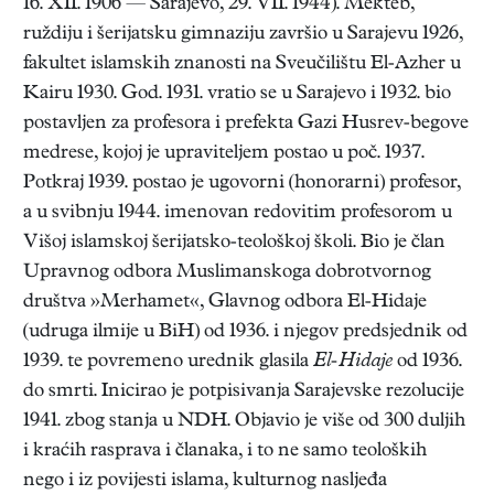
16. XII. 1906 — Sarajevo, 29. VII. 1944). Mekteb,
ruždiju i šerijatsku gimnaziju završio u Sarajevu 1926,
fakultet islamskih znanosti na Sveučilištu El-Azher u
Kairu 1930. God. 1931. vratio se u Sarajevo i 1932. bio
postavljen za profesora i prefekta Gazi Husrev-begove
medrese, kojoj je upraviteljem postao u poč. 1937.
Potkraj 1939. postao je ugovorni (honorarni) profesor,
a u svibnju 1944. imenovan redovitim profesorom u
Višoj islamskoj šerijatsko-teološkoj školi. Bio je član
Upravnog odbora Muslimanskoga dobrotvornog
društva »Merhamet«, Glavnog odbora El-Hidaje
(udruga ilmije u BiH) od 1936. i njegov predsjednik od
1939. te povremeno urednik glasila
El-Hidaje
od 1936.
do smrti. Inicirao je potpisivanja Sarajevske rezolucije
1941. zbog stanja u NDH. Objavio je više od 300 duljih
i kraćih rasprava i članaka, i to ne samo teoloških
nego i iz povijesti islama, kulturnog nasljeđa