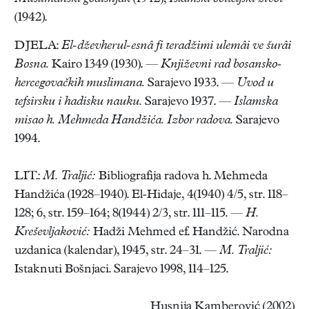
(1942).
DJELA:
El-dževherul-esnâ fi teradžimi ulemâi ve šurâi
Bosna.
Kairo 1349 (1930). —
Književni rad bosansko-
hercegovačkih muslimana.
Sarajevo 1933. —
Uvod u
tefsirsku i hadisku nauku.
Sarajevo 1937. —
Islamska
misao h. Mehmeda Handžića. Izbor radova.
Sarajevo
1994.
LIT.:
M. Traljić:
Bibliografija radova h. Mehmeda
Handžića (1928–1940). El-Hidaje, 4(1940) 4/5, str. 118–
128; 6, str. 159–164; 8(1944) 2/3, str. 111–115. —
H.
Kreševljaković:
Hadži Mehmed ef. Handžić. Narodna
uzdanica (kalendar), 1945, str. 24–31. —
M. Traljić:
Istaknuti Bošnjaci. Sarajevo 1998, 114–125.
Husnija Kamberović (2002)