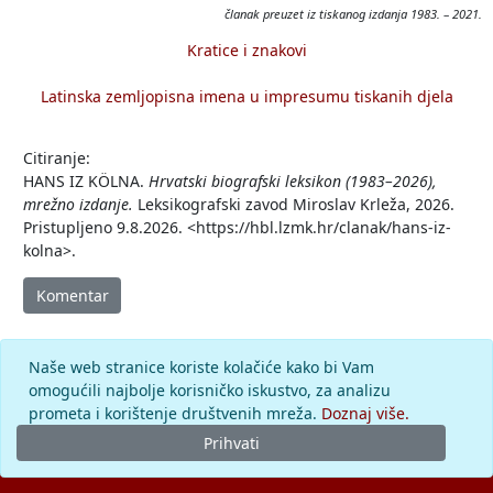
članak preuzet iz tiskanog izdanja 1983. – 2021.
Kratice i znakovi
Latinska zemljopisna imena u impresumu tiskanih djela
Citiranje:
HANS IZ KÖLNA.
Hrvatski biografski leksikon (1983–2026),
mrežno izdanje.
Leksikografski zavod Miroslav Krleža, 2026.
Pristupljeno 9.8.2026. <https://hbl.lzmk.hr/clanak/hans-iz-
kolna>.
Komentar
Naše web stranice koriste kolačiće kako bi Vam
omogućili najbolje korisničko iskustvo, za analizu
prometa i korištenje društvenih mreža.
Doznaj više.
Prihvati
© 2026.
Leksikografski zavod
Miroslav Krleža