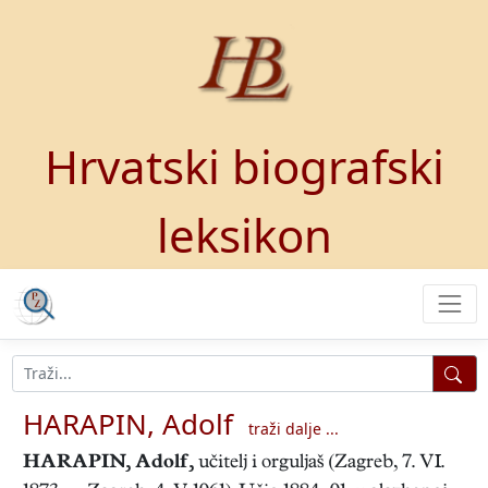
Hrvatski biografski
leksikon
HARAPIN, Adolf
traži dalje ...
HARAPIN, Adolf
,
učitelj i orguljaš (Zagreb, 7. VI.