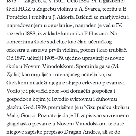
1873 — Zagreb, 4. V. 1961). Učio 1884–91. u glazbenoj
školi HGZ u Zagrebu violinu u A. Švarca, teoriju u F.
Potučeka i trublju u J. Aldorfa. Ističući se marljivošću i
napredovanjem u »guslanju«, nagrađen je već u IV.
razredu 1888, iz zaklade kanonika F. Huszara. Na
koncertima škole sudjeluje kao član učeničkog
orkestra u sastavu prvih violina, potom i kao trubljač.
Od 1897. učitelj i 1905–09. ujedno upravitelj osnovne
škole u Novom Vinodolskom. Spominje ga se (M.
Zjalić) kao orguljaša i ravnajućeg učitelja koji sa
školskom mladeži njeguje »lijepo crkveno pjevanje«.
Vodio je i pjevački zbor »od domaćih gospojica i
gospode« s kojim je izvodio svjetovnu i duhovnu
glazbu. God. 1909. premješten je u Nižu pučku školu u
Maloj Gorici. Poznato je da je H. zapisivao suvremeno
glagoljaško pjevanje u Novom Vinodolskom te da je
njegove zapiske prepisao Dragan Andres, ali se do