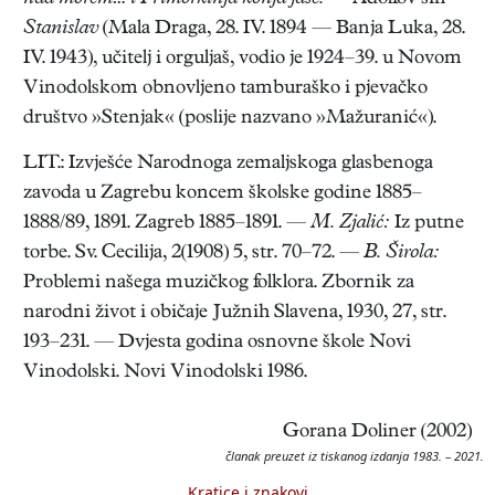
Stanislav
(Mala Draga, 28. IV. 1894 — Banja Luka, 28.
IV. 1943), učitelj i orguljaš, vodio je 1924–39. u Novom
Vinodolskom obnovljeno tamburaško i pjevačko
društvo »Stenjak« (poslije nazvano »Mažuranić«).
LIT.: Izvješće Narodnoga zemaljskoga glasbenoga
zavoda u Zagrebu koncem školske godine 1885–
1888/89, 1891. Zagreb 1885–1891. —
M. Zjalić:
Iz putne
torbe. Sv. Cecilija, 2(1908) 5, str. 70–72. —
B. Širola:
Problemi našega muzičkog folklora. Zbornik za
narodni život i običaje Južnih Slavena, 1930, 27, str.
193–231. — Dvjesta godina osnovne škole Novi
Vinodolski. Novi Vinodolski 1986.
Gorana Doliner (2002)
članak preuzet iz tiskanog izdanja 1983. – 2021.
Kratice i znakovi