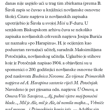
danas nije uspjelo ući u trag tim zbirkama (prema B.
Široli zapis se čuvao u knjižnici novljanske osnovne
škole). Citate napjeva iz novljanskih zapisaka
upotrijebio je Širola u svojoj
Misi
u F-duru. U
senjskom Biskupskom arhivu čuva se nekoliko
zapisaka novljanskih crkvenih napjeva Josipa Burića
uz naznaku »po Harapinu«. H. je ocijenjen kao
poduzetan ravnajući učitelj, suradnik Maksimilijana
Potočnjaka, novljanskog učitelja. Uglazbio je stihove
koje je Potočnjak napisao 1904. a objavljeni su u
spomenici o 200. godišnjici novljanske osnovne škole
pod naslovom
Budnica Novome. Za vijenac Primorskih
napjeva od A. Harapina sastavio riječi M. Potočnjak.
Navedeno je pet pjesama odn. napjeva:
U Omera, u
Omera/Više Sarajeva…, Aj, puhni vjetre moj/ponoćni
hlade…, Mil je Ale, mil je Ale,/al nemila majka…, Vrbniče
nad morem… i Primorkinja konja jaše.
— Adolfov sin