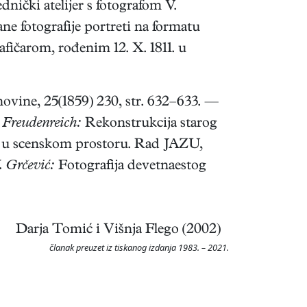
dnički atelijer s fotografom V.
e fotografije portreti na formatu
fičarom, rođenim 12. X. 1811. u
 novine, 25(1859) 230, str. 632–633. —
 Freudenreich:
Rekonstrukcija starog
k u scenskom prostoru. Rad JAZU,
. Grčević:
Fotografija devetnaestog
Darja Tomić i Višnja Flego (2002)
članak preuzet iz tiskanog izdanja 1983. – 2021.