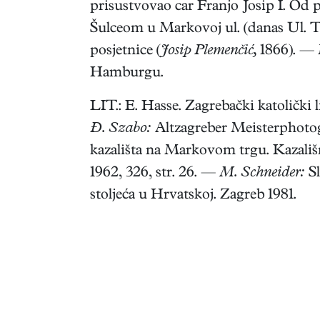
prisustvovao car Franjo Josip I. Od po
Šulceom u Markovoj ul. (danas Ul. T
posjetnice (
Josip Plemenčić,
1866). — M
Hamburgu.
LIT.: E. Hasse. Zagrebački katolički 
Đ. Szabo:
Altzagreber Meisterphotog
kazališta na Markovom trgu. Kazališn
1962, 326, str. 26. —
M. Schneider:
Sl
stoljeća u Hrvatskoj. Zagreb 1981.