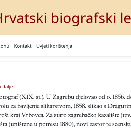
rvatski biografski l
konu
Kontakt
Uvjeti korištenja
 dalje ...
 fotograf (XIX. st.). U Zagrebu djelovao od o. 1856.
zvolu za bavljenje slikarstvom, 1858. slikao s Dragu
oši kraj Vrbovca. Za staro zagrebačko kazalište (tz
lišta (uništene u potresu 1880), novi zastor te scen