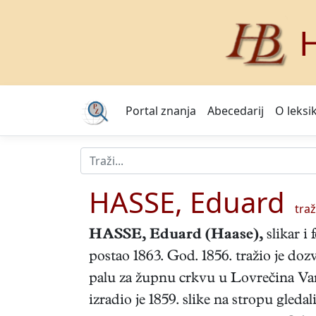
H
Portal znanja
Abecedarij
O leksi
HASSE, Eduard
traži
HASSE, Eduard
(Haase),
slikar i
postao 1863. God. 1856. tražio je do
palu za župnu crkvu u Lovrečina Var
izradio je 1859. slike na stropu gleda