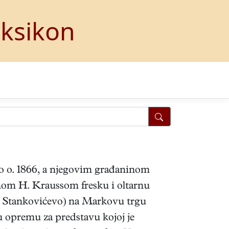
eksikon
 do o. 1866, a njegovim građaninom
tinom H. Kraussom fresku i oltarnu
v. Stankovićevo) na Markovu trgu
sku opremu za predstavu kojoj je