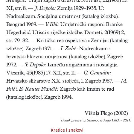
Matejčić:
Trajni zapisi o društvu. Novi list, 22(1968) 15.
XI, str. 8. —
J. Depolo:
Zemlja 1929–1935. U:
Nadrealizam. Socijalna umetnost (katalog izložbe).
Beograd 1969. —
V. Ekl:
Umjetnički rasponi Branke
Hegedušić. Utisci s riječke izložbe. Dometi, 2(1969) 2,
str. 79–82. — Kritička retrospektiva »Zemlja« (katalog
izložbe). Zagreb 1971. —
I. Zidić:
Nadrealizam i
hrvatska likovna umjetnost (katalog izložbe). Zagreb
1972. —
J. Depolo:
Između angažmana i nostalgije.
Vjesnik, 45(1985) 17. XII, str. 11. —
G. Gamulin:
Hrvatsko slikarstvo XX. stoljeća, 1. Zagreb 1987. —
M.
Peić
i
B. Rauter Plančić:
Zagreb kak imam te rad
(katalog izložbe). Zagreb 1994.
Višnja Flego (2002)
članak preuzet iz tiskanog izdanja 1983. – 2021.
Kratice i znakovi