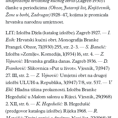
unapređenju hrvatskog kućnog obrta
(Zagreb 1930) i
članke u periodicima
(Obzor, Jutarnji list, Književnik,
Žene u borbi, Zadrugar)
1928–47
,
kojima je promicala
hrvatsku narodnu umjetnost
.
LIT.: Izložba Djela (katalog izložbe). Zagreb 1927. —
I.
Esih:
Hrvatski kućni obrt. Monografija Branke
Frangeš. Obzor, 71(1930) 255, str. 2–3. —
S. Batušić:
Izložba »Zemlje«. Komedija, 1(1934) 16, str. 4. —
Z.
Vojnović:
Hrvatska grafika danas. Zagreb 1936. —
D.
Franković:
Slikovnica »Put u život«. Vjesnik, 7(1947)
27. III, str. 2. —
Z. Vojnović:
Umjetni obrt na drugoj
izložbi ULUH-a. Republika, 3(1947) 7/8, str. 537. —
V.
Ekl:
Hladna tišina prolaznosti. Izložba Branke
Hegedušić u Malom salonu u Rijeci. Vjesnik, 29(1968)
2. XII, str. 6. —
K. Hegedušić:
B. Hegedušić
(predgovor katalogu izložbe). Rijeka 1968. —
R.