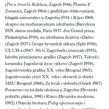
(
Put u život
G. Krkleca, Zagreb 1946;
Planine
P.
Zoranića, Zagreb 1964) i grafičkim oblikovanjem.
Izlagala samostalno u Zagrebu 1934. i Rijeci 1968,
skupno na međunarodnim izložbama (Barcelona
1929. zlatna medalja, Pariz 1937. dva Grand prixa,
Philadelphia 1939), na izložbama društva »Djelo«
(Zagreb 1927), Grupe hrvatskih slikara (Split 1936),
ULUH-a (1947–50) te Zagrebački triennale (1955),
Izložba primijenjene grafike (Zagreb 1957), Tekstil i
keramika Jugoslavije kroz vjekove (Zagreb 1959),
Jugoslovenska grafika XX. veka (Beograd 1965),
Jugoslovenski crtež XX. veka i akvareli iz zbirke
MSU Beograd (1966), Za kruh i slobodu (Osijek 1967).
Posmrtno su joj djela izložena u Zagrebu (Hrvatski
politički plakat, 1991) i Rijeci (Hrvatska moderna,
1992). Objavila brošuru
Prilog upoznavanju i