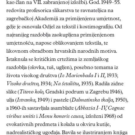
kao član na VII. zabranjenoj izložbi). God. 1949–55.
redovita profesorica slikarstva te ravnateljica na
zagrebačkoj Akademiji za primijenjenu umjetnost,
gdje je osnovala Odjel za tekstil i kostimografiju. Od
najranijeg razdoblja zaokupljena primijenjenom
umjetnošću, napose oblikovanjem tekstila, te
likovnom obradbom hrvatskih narodnih motiva.
Istaknula se kritičkim crtežima iz zemljaškog
razdoblja (olovka, tuš, ugljen), posebno temama iz
života visokog društva (
Iz Marienbada I
i
II,
1933;
Visoko društvo,
1934;
Na šetalištu,
1935). Radila zidne
slike (
Titovo kolo,
Gradski podrum u Zagrebu 1946),
ulja (
Istranka,
1949) i pastele (
Dalmatinska tkalja,
1950),
a 1960-ih sastavljala asamblaže (
Abbazia I–IV, Cognac
viribus unitis
i
Menu honoris causa,
izloženi 1968) od
evokativnih predmeta i kolaža u okviru kutije,
nadrealističkog ugođaja. Bavila se ilustriranjem knjiga