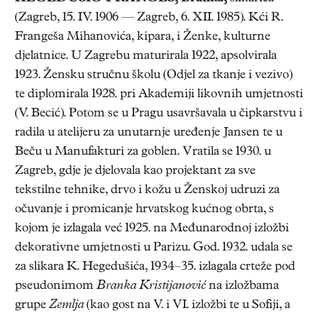
(Zagreb, 15. IV. 1906 — Zagreb, 6. XII. 1985). Kći R.
Frangeša Mihanovića, kipara, i Ženke, kulturne
djelatnice. U Zagrebu maturirala 1922, apsolvirala
1923. Žensku stručnu školu (Odjel za tkanje i vezivo)
te diplomirala 1928. pri Akademiji likovnih umjetnosti
(V. Becić). Potom se u Pragu usavršavala u čipkarstvu i
radila u atelijeru za unutarnje uređenje Jansen te u
Beču u Manufakturi za goblen. Vratila se 1930. u
Zagreb, gdje je djelovala kao projektant za sve
tekstilne tehnike, drvo i kožu u Ženskoj udruzi za
očuvanje i promicanje hrvatskog kućnog obrta, s
kojom je izlagala već 1925. na Međunarodnoj izložbi
dekorativne umjetnosti u Parizu. God. 1932. udala se
za slikara K. Hegedušića, 1934–35. izlagala crteže pod
pseudonimom
Branka Kristijanović
na izložbama
grupe
Zemlja
(kao gost na V. i VI. izložbi te u Sofiji, a