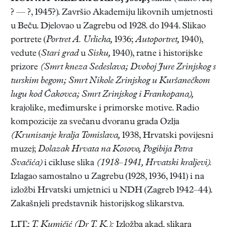
? — ?, 1945?). Završio Akademiju likovnih umjetnosti
u Beču. Djelovao u Zagrebu od 1928. do 1944. Slikao
portrete (
Portret A. Urlicha,
1936;
Autoportret,
1940),
vedute (
Stari grad
u
Sisku,
1940), ratne i historijske
prizore
(Smrt kneza Sedeslava; Dvoboj Jure Zrinjskog s
turskim begom; Smrt Nikole Zrinjskog u Kuršanečkom
lugu kod Čakovca; Smrt Zrinjskog i Frankopana),
krajolike, međimurske i primorske motive. Radio
kompozicije za svečanu dvoranu grada Ozlja
(Krunisanje kralja Tomislava,
1938, Hrvatski povijesni
muzej;
Dolazak Hrvata na Kosovo, Pogibija Petra
Svačića)
i cikluse slika
(1918–1941, Hrvatski kraljevi).
Izlagao samostalno u Zagrebu (1928, 1936, 1941) i na
izložbi Hrvatski umjetnici u NDH (Zagreb 1942–44).
Zakašnjeli predstavnik historijskog slikarstva.
LIT.:
T. Kumičić (Dr T. K.):
Izložba akad. slikara