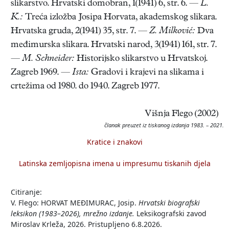
slikarstvo. Hrvatski domobran, 1(1941) 6, str. 6. —
L.
K.:
Treća izložba Josipa Horvata, akademskog slikara.
Hrvatska gruda, 2(1941) 35, str. 7. —
Z. Milković:
Dva
međimurska slikara. Hrvatski narod, 3(1941) 161, str. 7.
—
M. Schneider:
Historijsko slikarstvo u Hrvatskoj.
Zagreb 1969. —
Ista:
Gradovi i krajevi na slikama i
crtežima od 1980. do 1940. Zagreb 1977.
Višnja Flego (2002)
članak preuzet iz tiskanog izdanja 1983. – 2021.
Kratice i znakovi
Latinska zemljopisna imena u impresumu tiskanih djela
Citiranje:
V. Flego: HORVAT MEĐIMURAC, Josip.
Hrvatski biografski
leksikon (1983–2026), mrežno izdanje.
Leksikografski zavod
Miroslav Krleža, 2026. Pristupljeno 6.8.2026.