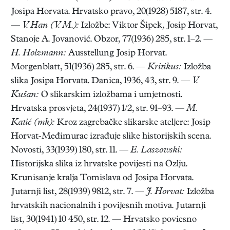
Josipa Horvata. Hrvatsko pravo, 20(1928) 5187, str. 4.
—
V. Han (V. M.):
Izložbe: Viktor Šipek, Josip Horvat,
Stanoje A. Jovanović. Obzor, 77(1936) 285, str. 1–2. —
H. Holzmann:
Ausstellung Josip Horvat.
Morgenblatt, 51(1936) 285, str. 6. —
Kritikus:
Izložba
slika Josipa Horvata. Danica, 1936, 43, str. 9. —
V.
Kušan:
O slikarskim izložbama i umjetnosti.
Hrvatska prosvjeta, 24(1937) 1/2, str. 91–93. —
M.
Katić (mk):
Kroz zagrebačke slikarske ateljere: Josip
Horvat-Međimurac izrađuje slike historijskih scena.
Novosti, 33(1939) 180, str. 11. —
E. Laszowski:
Historijska slika iz hrvatske povijesti na Ozlju.
Krunisanje kralja Tomislava od Josipa Horvata.
Jutarnji list, 28(1939) 9812, str. 7. —
J. Horvat:
Izložba
hrvatskih nacionalnih i povijesnih motiva. Jutarnji
list, 30(1941) 10 450, str. 12. — Hrvatsko poviesno