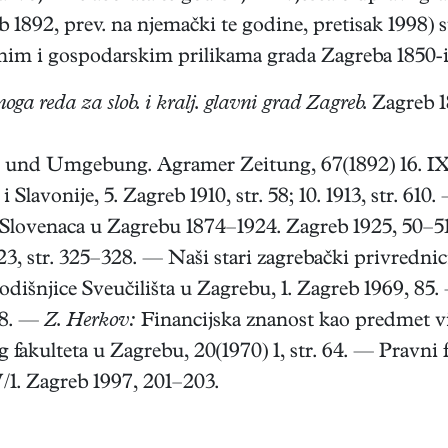
 1892, prev. na njemački te godine, pretisak 1998) 
nim i gospodarskim prilikama grada Zagreba 1850-ih
ga reda za slob. i kralj. glavni grad Zagreb.
Zagreb 1
und Umgebung. Agramer Zeitung, 67(1892) 16. IX,
 Slavonije, 5. Zagreb 1910, str. 58; 10. 1913, str. 610
 i Slovenaca u Zagrebu 1874–1924. Zagreb 1925, 50–
, str. 325–328. — Naši stari zagrebački privrednici.
išnjice Sveučilišta u Zagrebu, 1. Zagreb 1969, 85
18. —
Z. Herkov:
Financijska znanost kao predmet v
g fakulteta u Zagrebu, 20(1970) 1, str. 64. — Pravni
V/1. Zagreb 1997, 201–203.