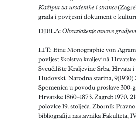
Kažiput za urođenike i strance
(Zagreb
grada i povijesni dokument o kultur
DJELA:
Obrazloženje osnove gradjevno
LIT.: Eine Monographie von Agram 
povijest školstva kraljevinâ Hrvatske i
Sveučilište Kraljevine Srba, Hrvata
Hudovski. Narodna starina, 9(1930) 23
Spomenica u povodu proslave 300-god
Hrvatske 1860–1873. Zagreb 1970, 2
polovice 19. stoljeća. Zbornik Pravno
bibliografiju nastavnika Fakulteta, I