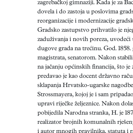
zagrebačkoj gimnaziji. Kada je za Ba
dovela i do zastoja u poslovima gra
reorganizacije i modernizacije gradsk
Gradsko zastupstvo prihvatilo je njeg
zaduživanja i novih poreza, uvodeći 
dugove grada na trećinu. God. 1858
magistrata, senatorom. Nakon stabiliza
na jačanju općinskih financija, što j
predavao je kao docent državno raču
sklapanja Hrvatsko-ugarske nagodbe 
Strossmayera, kojoj je i sam pripada
upravi riječke željeznice. Nakon dola
pobijedila Narodna stranka, H. je 187
realizator brojnih komunalnih rješen
i autor mnogih pravilnika, statuta i 