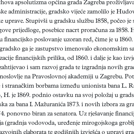
chova apsolutizma općina grada Zagreba proživljavala
dske administracije, gradsko vijeće zamolilo je Hu
e uprave. Stupivši u gradsku službu 1858, počeo je sr
ove prijedloge, posebice nacrt proračuna za 1858. H
u financijsko poslovanje uzoran red, čime je u 1860.
. gradsko ga je zastupstvo imenovalo ekonomskim s
cije financijskih prilika, od 1860. i dalje je kao izvj
e zahtijevao i sam razvoj grada te izgradnja novih g
noslovlje na Pravoslovnoj akademiji u Zagrebu. Po
i stranačkim borbama između unionista bana L. Rau
o, H. je 1869. podnio ostavku na svoj položaj u gra
ska za bana I. Mažuranića 1873. i novih izbora za gr
4. ponovno biran za senatora. Uz rješavanje financijs
ja (gradnja vodovoda, uređenje mirogojskoga groblj
razvojnih elaborata te godišnjih izvješća o upravi g