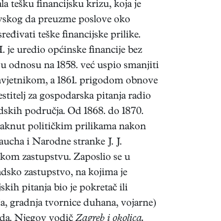
 tešku financijsku krizu, koja je
dovskog da preuzme poslove oko
eđivati teške financijske prilike.
. je uredio općinske financije bez
 u odnosu na 1858. već uspio smanjiti
avjetnikom, a 1861. prigodom obnove
estitelj za gospodarska pitanja radio
radskih područja. Od 1868. do 1870.
taknut političkim prilikama nakon
cha i Narodne stranke J. J.
dskom zastupstvu. Zaposlio se u
adsko zastupstvo, na kojima je
kih pitanja bio je pokretač ili
a, gradnja tvornice duhana, vojarne)
rada. Njegov vodič
Zagreb i okolica.