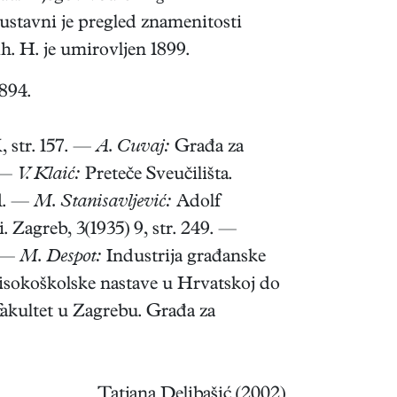
sustavni je pregled znamenitosti
. H. je umirovljen 1899.
894.
 str. 157. —
A. Cuvaj:
Građa za
. —
V. Klaić:
Preteče Sveučilišta.
51. —
M. Stanisavljević:
Adolf
 Zagreb, 3(1935) 9, str. 249. —
. —
M. Despot:
Industrija građanske
isokoškolske nastave u Hrvatskoj do
 fakultet u Zagrebu. Građa za
Tatjana Delibašić (2002)