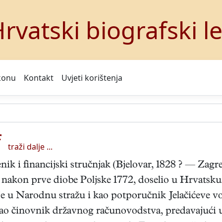
rvatski biografski l
konu
Kontakt
Uvjeti korištenja
f
traži dalje ...
ik i financijski stručnjak (Bjelovar, 1828 ? — Zagre
e, nakon prve diobe Poljske 1772, doselio u Hrvatsk
o je u Narodnu stražu i kao potporučnik Jelačićeve v
ao činovnik državnog računovodstva, predavajući uz