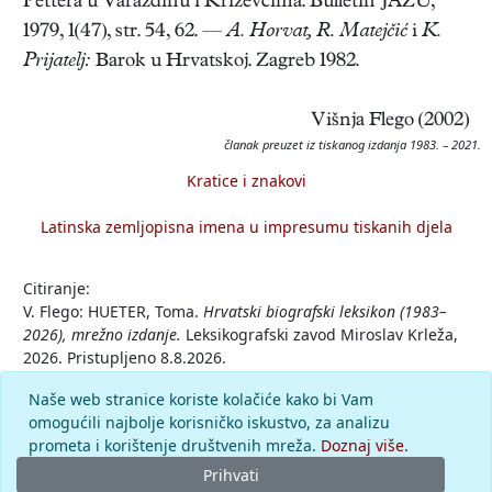
Pettera u Varaždinu i Križevcima. Bulletin JAZU,
1979, 1(47), str. 54, 62. —
A. Horvat, R. Matejčić
i
K.
Prijatelj:
Barok u Hrvatskoj. Zagreb 1982.
Višnja Flego (2002)
članak preuzet iz tiskanog izdanja 1983. – 2021.
Kratice i znakovi
Latinska zemljopisna imena u impresumu tiskanih djela
Citiranje:
V. Flego: HUETER, Toma.
Hrvatski biografski leksikon (1983–
2026), mrežno izdanje.
Leksikografski zavod Miroslav Krleža,
2026. Pristupljeno 8.8.2026.
<https://hbl.lzmk.hr/clanak/hueter-toma>.
Naše web stranice koriste kolačiće kako bi Vam
omogućili najbolje korisničko iskustvo, za analizu
Komentar
prometa i korištenje društvenih mreža.
Doznaj više.
Prihvati
© 2026.
Leksikografski zavod
Miroslav Krleža