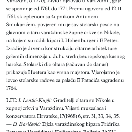
Varaždin, o. 1770). Živio i djelovao u Varaždinu, gdje
se spominje od 1761. do 1771. Prema ugovoru od 12. II.
1761, sklopljenom sa župnikom Antunom
Smukarićem, povjeren mu je sav stolarski posao na
glavnom oltaru varaždinske župne crkve sv. Nikole,
na kojem su radili kipari I. Hohenburger i F. Petter.
Izradio je drvenu konstrukciju oltarne arhitekture
golemih dimenzija u duhu srednjoeuropskoga kasnog
baroka. Stolarski dio oltara (sačuvan do danas)
prikazuje Huetera kao vrsna majstora. Vjerojatno je
izveo stolarske radove za palaču F. Patačića sagrađenu
1764.
LIT.:
I. Lentić-Kugli:
Graditelji oltara sv. Nikole u
župnoj crkvi u Varaždinu. Vijesti muzealaca i
konzervatora Hrvatske, 17(1968) 6, str. 31, 33, 34, 35.
—
D. Baričević:
Djela varaždinskog kipara Fridrika