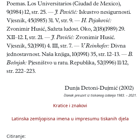
Poemas. Los Universitarios (Ciudad de Mexico),
9(1984) 12, str. 25. —
J. Pavičić:
Iskustvo nesigurnosti.
Vjesnik, 45(1985) 31. V, str. 9. —
H. Pejaković:
Zvonimir Husić, Sažeta ludost. Oko, 2(18)(1989) 29.
XII–12. I, str. 21. —
J. Pavičić:
Zvonimir Husić.
Vjesnik, 52(1991) 4. III, str. 7. —
V. Reinhofer:
Divna
jednostavnost. Naša knjiga, 10(1991) 35, str. 12–13. —
B.
Bošnjak:
Pjesništvo u ratu. Republika, 52(1996) 11/12,
str. 222–223.
Dunja Detoni-Dujmić (2002)
članak preuzet iz tiskanog izdanja 1983. – 2021.
Kratice i znakovi
Latinska zemljopisna imena u impresumu tiskanih djela
Citiranje: