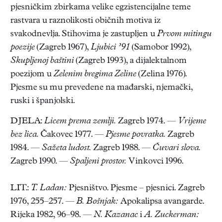
pjesničkim zbirkama velike egzistencijalne teme
rastvara u raznolikosti običnih motiva iz
svakodnevlja. Stihovima je zastupljen u
Prvom mitingu
poezije
(Zagreb 1967),
Ljubici ’91
(Samobor 1992),
Skupljenoj baštini
(Zagreb 1993), a dijalektalnom
poezijom u
Zelenim bregima Zeline
(Zelina 1976).
Pjesme su mu prevedene na mađarski, njemački,
ruski i španjolski.
DJELA:
Licem prema zemlji.
Zagreb 1974. —
Vrijeme
bez lica.
Čakovec 1977. —
Pjesme povratka.
Zagreb
1984. —
Sažeta ludost.
Zagreb 1988. —
Čuvari slova.
Zagreb 1990. —
Spaljeni prostor.
Vinkovci 1996.
LIT.:
T. Ladan:
Pjesništvo. Pjesme – pjesnici. Zagreb
1976, 255–257. —
B. Bošnjak:
Apokalipsa avangarde.
Rijeka 1982, 96–98. —
N. Kazanac
i
A. Zuckerman: