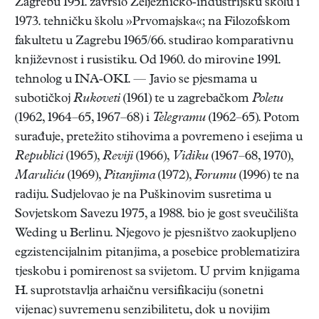
Zagrebu 1951. završio Željezničko-industrijsku školu i
1973. tehničku školu »Prvomajska«; na Filozofskom
fakultetu u Zagrebu 1965/66. studirao komparativnu
književnost i rusistiku. Od 1960. do mirovine 1991.
tehnolog u INA-OKI. — Javio se pjesmama u
subotičkoj
Rukoveti
(1961) te u zagrebačkom
Poletu
(1962, 1964–65, 1967–68) i
Telegramu
(1962–65). Potom
surađuje, pretežito stihovima a povremeno i esejima u
Republici
(1965),
Reviji
(1966),
Vidiku
(1967–68, 1970),
Maruliću
(1969),
Pitanjima
(1972),
Forumu
(1996) te na
radiju. Sudjelovao je na Puškinovim susretima u
Sovjetskom Savezu 1975, a 1988. bio je gost sveučilišta
Weding u Berlinu. Njegovo je pjesništvo zaokupljeno
egzistencijalnim pitanjima, a posebice problematizira
tjeskobu i pomirenost sa svijetom. U prvim knjigama
H. suprotstavlja arhaičnu versifikaciju (sonetni
vijenac) suvremenu senzibilitetu, dok u novijim