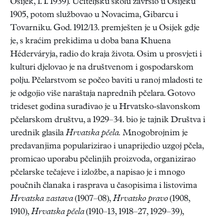
Osijek, 1. I. 1939). Učiteljsku školu završio u Osijeku
1905, potom službovao u Novacima, Gibarcu i
Tovarniku. God. 1912/13. premješten je u Osijek gdje
je, s kraćim prekidima u doba bana Khuena
Héderváryja, radio do kraja života. Osim u prosvjeti i
kulturi djelovao je na društvenom i gospodarskom
polju. Pčelarstvom se počeo baviti u ranoj mladosti te
je odgojio više naraštaja naprednih pčelara. Gotovo
trideset godina surađivao je u Hrvatsko-slavonskom
pčelarskom društvu, a 1929–34. bio je tajnik Društva i
urednik glasila
Hrvatska pčela.
Mnogobrojnim je
predavanjima popularizirao i unaprijedio uzgoj pčela,
promicao uporabu pčelinjih proizvoda, organizirao
pčelarske tečajeve i izložbe, a napisao je i mnogo
poučnih članaka i rasprava u časopisima i listovima
Hrvatska zastava
(1907–08),
Hrvatsko pravo
(1908,
1910),
Hrvatska pčela
(1910–13, 1918–27, 1929–39),