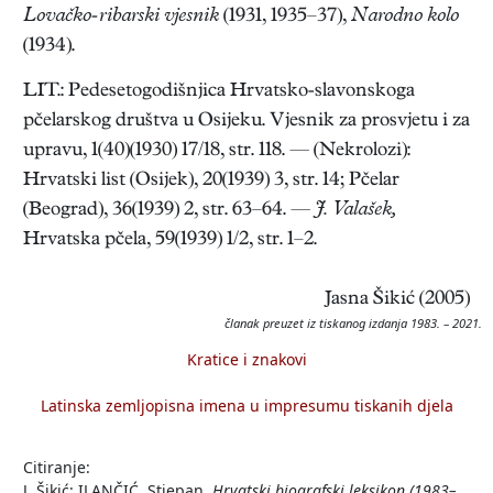
Lovačko-ribarski vjesnik
(1931, 1935–37),
Narodno kolo
(1934).
LIT.: Pedesetogodišnjica Hrvatsko-slavonskoga
pčelarskog društva u Osijeku. Vjesnik za prosvjetu i za
upravu, 1(40)(1930) 17/18, str. 118. — (Nekrolozi):
Hrvatski list (Osijek), 20(1939) 3, str. 14; Pčelar
(Beograd), 36(1939) 2, str. 63–64. —
J. Valašek,
Hrvatska pčela, 59(1939) 1/2, str. 1–2.
Jasna Šikić (2005)
članak preuzet iz tiskanog izdanja 1983. – 2021.
Kratice i znakovi
Latinska zemljopisna imena u impresumu tiskanih djela
Citiranje:
J. Šikić: ILANČIĆ, Stjepan.
Hrvatski biografski leksikon (1983–