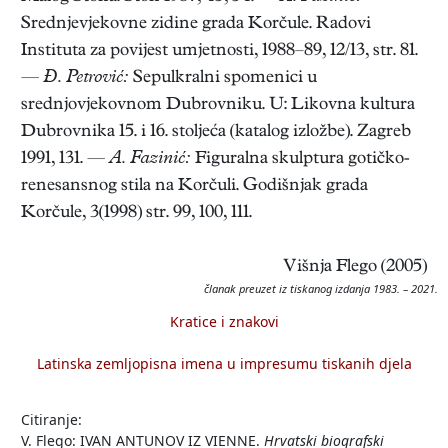
Srednjevjekovne zidine grada Korčule. Radovi
Instituta za povijest umjetnosti, 1988–89, 12/13, str. 81.
—
Đ. Petrović:
Sepulkralni spomenici u
srednjovjekovnom Dubrovniku. U: Likovna kultura
Dubrovnika 15. i 16. stoljeća (katalog izložbe). Zagreb
1991, 131. —
A. Fazinić:
Figuralna skulptura gotičko-
renesansnog stila na Korčuli. Godišnjak grada
Korčule, 3(1998) str. 99, 100, 111.
Višnja Flego (2005)
članak preuzet iz tiskanog izdanja 1983. – 2021.
Kratice i znakovi
Latinska zemljopisna imena u impresumu tiskanih djela
Citiranje:
V. Flego: IVAN ANTUNOV IZ VIENNE.
Hrvatski biografski