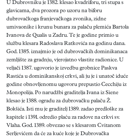
U Dubrovniku je 1382. klesao kvadriforu, tri stupa s
glavicama, dva prozora po uzoru na biforu
dubrovačkoga franjevačkoga zvonika, zidne
umivaonike i krunu bunara za palaču plemića Bartola
Ivanova de Qualis u Zadru. Te je godine primio u
službu klesara Radoslava Ratkovića na godinu dana.
God. 1385. iznajmio je od dubrovačkih dominikanaca
zemljište za gradnju, vjerojatno vlastite radionice. U
veljači 1387. ugovorio je izvedbu grobnice Paskva
Rastića u dominikanskoj crkvi, ali ju je i unatoč iduće
godine obnovljenomu ugovoru prepustio Cecchiju iz
Monopolija. Po narudžbi graditelja Ivana iz Siene
klesao je 1388. ogradu za dubrovačku palaču Ž.
Bokšića. Isti mu je graditelj 1389. zadao predloške za
kapitele i 1391. odredio plaću za radove na crkvi sv.
Vlaha. God. 1389. obvezao se s klesarom Cvitanom
Serljevićem da će za kuće koje je Dubrovačka