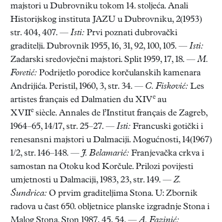
majstori u Dubrovniku tokom 14. stoljeća. Anali
Historijskog instituta JAZU u Dubrovniku, 2(1953)
str. 404, 407. —
Isti:
Prvi poznati dubrovački
graditelji. Dubrovnik 1955, 16, 31, 92, 100, 105. —
Isti:
Zadarski sredovječni majstori. Split 1959, 17, 18. —
M.
Foretić:
Podrijetlo porodice korčulanskih kamenara
Andrijića. Peristil, 1960, 3, str. 34. —
C.
Fisković:
Les
e
artistes français ed Dalmatien du XIV
au
e
XVII
siècle. Annales de l’Institut français de Zagreb,
1964–65, 14/17, str. 25–27. —
Isti:
Francuski gotički i
renesansni majstori u Dalmaciji. Mogućnosti, 14(1967)
1/2, str. 146–148. —
J. Belamarić:
Franjevačka crkva i
samostan na Otoku kod Korčule. Prilozi povijesti
umjetnosti u Dalmaciji, 1983, 23, str. 149. —
Z.
Šundrica:
O prvim graditeljima Stona. U: Zbornik
radova u čast 650. obljetnice planske izgradnje Stona i
Malog Stona. Ston 1987, 45, 54. —
A. Fazinić: