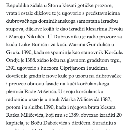
Republika zidala u Stonu klesati gotičke prozore,
vrata i ostale dijelove te je ugovorio s predstavnicima
dubrovačkoga dominikanskoga samostana izradbu
stupova, dijelove kojih je dao izraditi klesarima Prvoju
i Maroju Nikuliću. U Dubrovniku je radio prozore za
kuću Luke Bunića i za kuću Marina Gundulića u
Gružu 1390, kada se spominje kao stanovnik Korčule.
Ondje je 1388. zidao ložu na glavnom gradskom trgu,
1391. ugovorio s knezom Ciprijanom i sudcima
dovršenje gradnje nove kule po uzoru na dubrovačke
i preuzeo obnovu fasade na kući korčulanskoga
plemića Rade Mišetića. U svoju korčulansku
radionicu uzeo je u nauk Marka Miličevića 1387,
potom i u službu 1390, kada i njegova brata klesara
Ratka Miličevića, koji mu se 1389. obvezao izraditi 20
kapitela, te Božu Dabojevića s djetićem. Suradnju s