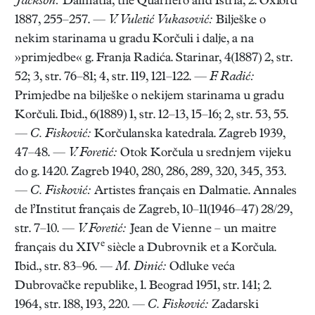
Jackson:
Dalmatia, the Quarnero and Istria, 2. Oxford
1887, 255–257. —
V. Vuletić Vukasović:
Bilješke o
nekim starinama u gradu Korčuli i dalje, a na
»primjedbe« g. Franja Radića. Starinar, 4(1887) 2, str.
52; 3, str. 76–81; 4, str. 119, 121–122. —
F. Radić:
Primjedbe na bilješke o nekijem starinama u gradu
Korčuli. Ibid., 6(1889) 1, str. 12–13, 15–16; 2, str. 53, 55.
—
C. Fisković:
Korčulanska katedrala. Zagreb 1939,
47–48. —
V. Foretić:
Otok Korčula u srednjem vijeku
do g. 1420. Zagreb 1940, 280, 286, 289, 320, 345, 353.
—
C. Fisković:
Artistes français en Dalmatie. Annales
de l’Institut français de Zagreb, 10–11(1946–47) 28/29,
str. 7–10. —
V. Foretić:
Jean de Vienne – un maitre
e
français du XIV
siècle a Dubrovnik et a Korčula.
Ibid., str. 83–96. —
M. Dinić:
Odluke veća
Dubrovačke republike, 1. Beograd 1951, str. 141; 2.
1964, str. 188, 193, 220. —
C. Fisković:
Zadarski