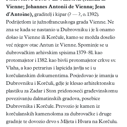
Vienne; Johannes Antonii de Vienna; Jean
d’Antoine),
graditelj i kipar (? — ?, o. 1392).
Podrijetlom iz južnofrancuskoga grada Vienne. Ne
zna se kada se nastanio u Dubrovniku i je li onamo
došao iz Vienne ili Korčule, kamo se možda doselio
već njegov otac Antun iz Vienne. Spominje se u
dubrovačkim arhivskim spisima 1379–81. kao
protomajstor i 1382. kao bivši protomajstor crkve sv.
Vlaha, a kao petrarius i lapicida javlja se i u
korčulanskim dokumentima. Posjedovao je imanja u
Dubrovniku i Korčuli, gdje je klesao arhitektonsku
plastiku za Zadar i Ston pridonoseći građevinskomu
povezivanju dalmatinskih gradova, posebice
Dubrovnika i Korčule. Prevozio je kamen iz
korčulanskih kamenoloma za dubrovačke i druge
gradnje te dovozio drvo s Mljeta i Hvara na Korčulu.