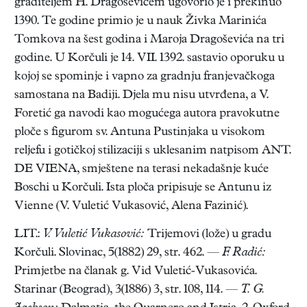
graditeljem H. Dragoševićem ugovorio je i prekinuo
1390. Te godine primio je u nauk Živka Marinića
Tomkova na šest godina i Maroja Dragoševića na tri
godine. U Korčuli je 14. VII. 1392. sastavio oporuku u
kojoj se spominje i vapno za gradnju franjevačkoga
samostana na Badiji. Djela mu nisu utvrđena, a V.
Foretić ga navodi kao mogućega autora pravokutne
ploče s figurom sv. Antuna Pustinjaka u visokom
reljefu i gotičkoj stilizaciji s uklesanim natpisom ANT.
DE VIENA, smještene na terasi nekadašnje kuće
Boschi u Korčuli. Ista ploča pripisuje se Antunu iz
Vienne (V. Vuletić Vukasović, Alena Fazinić).
LIT.:
V. Vuletić Vukasović:
Trijemovi (lože) u gradu
Korčuli. Slovinac, 5(1882) 29, str. 462. —
F. Radić:
Primjetbe na članak g. Vid Vuletić-Vukasovića.
Starinar (Beograd), 3(1886) 3, str. 108, 114. —
T. G.