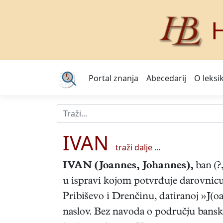
H
Portal znanja
Abecedarij
O leksi
IVAN
traži dalje ...
IVAN
(Joannes, Johannes),
ban (?,
u ispravi kojom potvrđuje darovnic
Pribiševo i Drenčinu, datiranoj »J(oa
naslov. Bez navoda o području banske