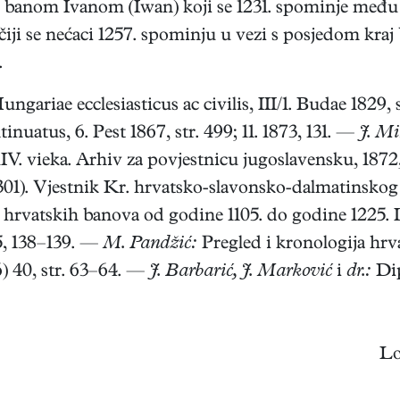
sti s banom Ivanom (Iwan) koji se 1231. spominje me
čiji se nećaci 1257. spominju u vezi s posjedom kraj
.
riae ecclesiasticus ac civilis, III/1. Budae 1829, st
uatus, 6. Pest 1867, str. 499; 11. 1873, 131. —
J. Mi
V. vieka. Arhiv za povjestnicu jugoslavensku, 1872,
01). Vjestnik Kr. hrvatsko-slavonsko-dalmatinskog ze
hrvatskih banova od godine 1105. do godine 1225. Ib
5, 138–139. —
M. Pandžić:
Pregled i kronologija hrv
6) 40, str. 63–64. —
J. Barbarić, J. Marković
i
dr.:
Dip
Lo