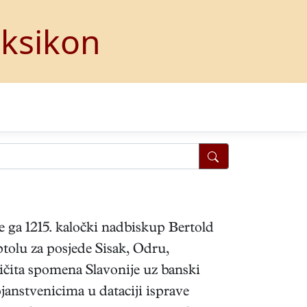
eksikon
nje ga 1215. kaločki nadbiskup Bertold
olu za posjede Sisak, Odru,
zričita spomena Slavonije uz banski
janstvenicima u dataciji isprave