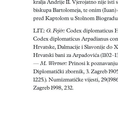
kralja Andrije II. Vjerojatno nije i
biskupa Bartolomeja, te onim (Iuan) 
pred Kaptolom u Stolnom Biogradu
LIT.:
G. Fejér:
Codex diplomaticus Hunga
Codex diplomaticus Arpadianus contin
Hrvatske, Dalmacije i Slavonije do XI
Hrvatski bani za Arpadovića (1102–13
—
M. Wertner:
Prinosi k poznavanju 
Diplomatički zbornik, 3. Zagreb 190
1225.). Numizmatičke vijesti, 29(198
Zagreb 1998, 232.