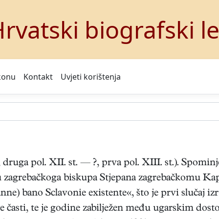
rvatski biografski l
konu
Kontakt
Uvjeti korištenja
 druga pol. XII. st. — ?, prva pol. XIII. st.). Spomi
u zagrebačkoga biskupa Stjepana zagrebačkomu Kapt
nne) bano Sclavonie existente«, što je prvi slučaj i
 časti, te je godine zabilježen među ugarskim dosto