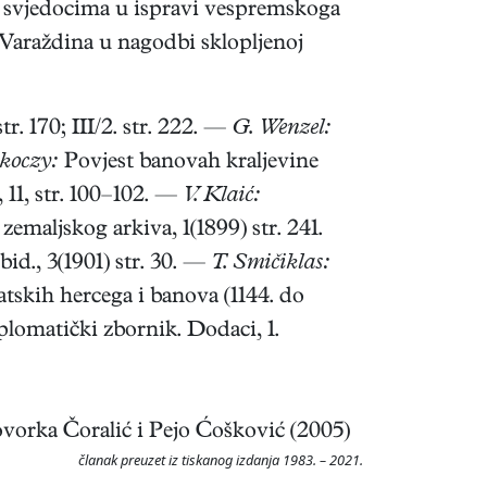
đu svjedocima u ispravi vespremskoga
 Varaždina u nagodbi sklopljenoj
r. 170; III/2. str. 222. —
G. Wenzel:
koczy:
Povjest banovah kraljevine
 11, str. 100–102. —
V. Klaić:
maljskog arkiva, 1(1899) str. 241.
id., 3(1901) str. 30. —
T. Smičiklas:
atskih hercega i banova (1144. do
lomatički zbornik. Dodaci, 1.
vorka Čoralić i Pejo Ćošković (2005)
članak preuzet iz tiskanog izdanja 1983. – 2021.