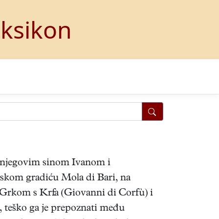
eksikon
, njegovim sinom Ivanom i
jskom gradiću Mola di Bari, na
e Grkom s Krfa (Giovanni di Corfù) i
, teško ga je prepoznati među