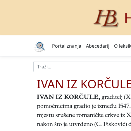
H
Portal znanja
Abecedarij
O leksi
IVAN IZ KORČUL
IVAN IZ KORČULE
,
graditelj (
pomoćnicima gradio je između 1547. 
mjestu srušene romaničke crkve iz XI
nakon što je utvrđeno (C. Fisković)