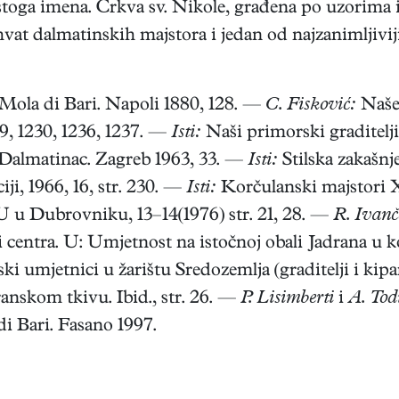
ga imena. Crkva sv. Nikole, građena po uzorima iz
vat dalmatinskih majstora i jedan od najzanimljiviji
 Mola di Bari. Napoli 1880, 128. —
C. Fisković:
Naše 
29, 1230, 1236, 1237. —
Isti:
Naši primorski graditelji 
 Dalmatinac. Zagreb 1963, 33. —
Isti:
Stilska zakašnj
ji, 1966, 16, str. 230. —
Isti:
Korčulanski majstori XV
U u Dubrovniku, 13–14(1976) str. 21, 28. —
R. Ivanč
 i centra. U: Umjetnost na istočnoj obali Jadrana u 
i umjetnici u žarištu Sredozemlja (graditelji i kipa
nskom tkivu. Ibid., str. 26. —
P. Lisimberti
i
A. Tod
di Bari. Fasano 1997.