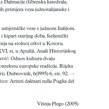
 Dalmacije (šibenska katedrala,
h primjera veza južnotalijanske i
umjetničke veze s južnom Italijom.
i kipari starijeg doba. Iseljenički
enja na stolnoj crkvi u Kotoru.
I. st. u Apuliji. Anali Historijskog
ević:
Odnos kultura dvaju
kontekstu europske tradicije. Rijeka
ri). Dubrovnik, 6(1995) 6, str. 92. —
isco:
Artisti dalmati nella Puglia del
Višnja Flego (2005)