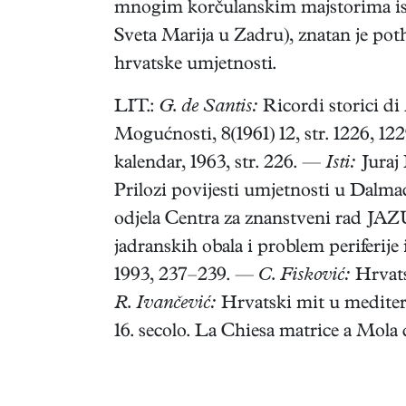
mnogim korčulanskim majstorima isto
Sveta Marija u Zadru), znatan je poth
hrvatske umjetnosti.
LIT.:
G. de Santis:
Ricordi storici di
Mogućnosti, 8(1961) 12, str. 1226, 12
kalendar, 1963, str. 226. —
Isti:
Juraj
Prilozi povijesti umjetnosti u Dalmaci
odjela Centra za znanstveni rad JAZ
jadranskih obala i problem periferije
1993, 237–239. —
C. Fisković:
Hrvatsk
R. Ivančević:
Hrvatski mit u meditera
16. secolo. La Chiesa matrice a Mola 