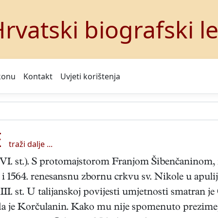
rvatski biografski l
konu
Kontakt
Uvjeti korištenja
E
traži dalje ...
XVI. st.). S protomajstorom Franjom Šibenčaninom
i 1564. renesansnu zbornu crkvu sv. Nikole u apuli
II. st. U talijanskoj povijesti umjetnosti smatran j
 da je Korčulanin. Kako mu nije spomenuto prezime