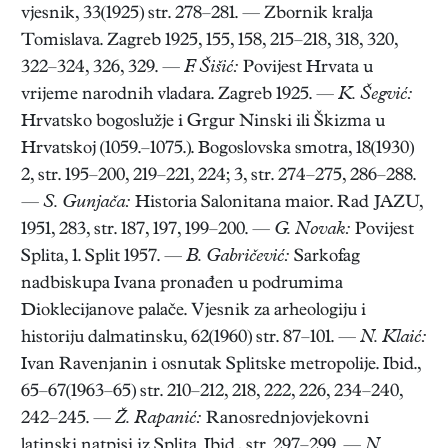
vjesnik, 33(1925) str. 278–281. — Zbornik kralja
Tomislava. Zagreb 1925, 155, 158, 215–218, 318, 320,
322–324, 326, 329. —
F. Šišić:
Povijest Hrvata u
vrijeme narodnih vladara. Zagreb 1925. —
K. Šegvić:
Hrvatsko bogoslužje i Grgur Ninski ili Škizma u
Hrvatskoj (1059.–1075.). Bogoslovska smotra, 18(1930)
2, str. 195–200, 219–221, 224; 3, str. 274–275, 286–288.
—
S. Gunjača:
Historia Salonitana maior. Rad JAZU,
1951, 283, str. 187, 197, 199–200. —
G. Novak:
Povijest
Splita, 1. Split 1957. —
B. Gabričević:
Sarkofag
nadbiskupa Ivana pronađen u podrumima
Dioklecijanove palače. Vjesnik za arheologiju i
historiju dalmatinsku, 62(1960) str. 87–101. —
N. Klaić:
Ivan Ravenjanin i osnutak Splitske metropolije. Ibid.,
65–67(1963–65) str. 210–212, 218, 222, 226, 234–240,
242–245. —
Ž. Rapanić:
Ranosrednjovjekovni
latinski natpisi iz Splita. Ibid., str. 297–299. —
N.