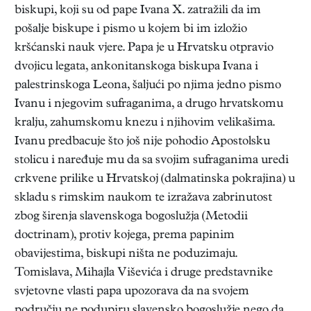
biskupi, koji su od pape Ivana X. zatražili da im
pošalje biskupe i pismo u kojem bi im izložio
kršćanski nauk vjere. Papa je u Hrvatsku otpravio
dvojicu legata, ankonitanskoga biskupa Ivana i
palestrinskoga Leona, šaljući po njima jedno pismo
Ivanu i njegovim sufraganima, a drugo hrvatskomu
kralju, zahumskomu knezu i njihovim velikašima.
Ivanu predbacuje što još nije pohodio Apostolsku
stolicu i naređuje mu da sa svojim sufraganima uredi
crkvene prilike u Hrvatskoj (dalmatinska pokrajina) u
skladu s rimskim naukom te izražava zabrinutost
zbog širenja slavenskoga bogoslužja (Metodii
doctrinam), protiv kojega, prema papinim
obavijestima, biskupi ništa ne poduzimaju.
Tomislava, Mihajla Viševića i druge predstavnike
svjetovne vlasti papa upozorava da na svojem
području ne podupiru slavensko bogoslužje nego da,