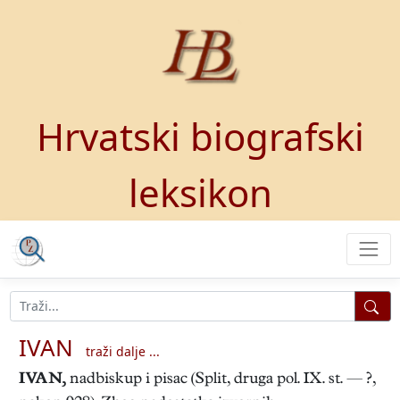
Hrvatski biografski
leksikon
IVAN
traži dalje ...
IVAN
,
nadbiskup i pisac (Split, druga pol. IX. st. — ?,