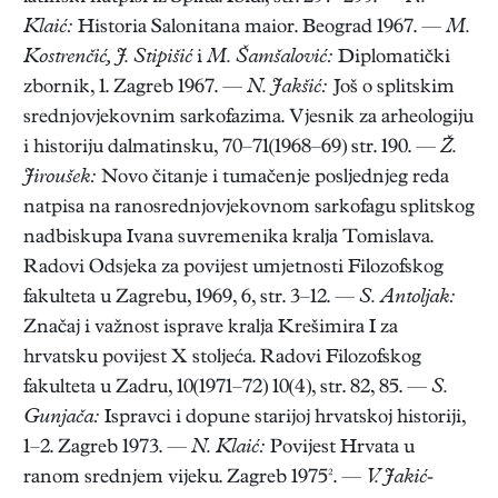
Klaić:
Historia Salonitana maior. Beograd 1967. —
M.
Kostrenčić, J. Stipišić
i
M. Šamšalović:
Diplomatički
zbornik, 1. Zagreb 1967. —
N. Jakšić:
Još o splitskim
srednjovjekovnim sarkofazima. Vjesnik za arheologiju
i historiju dalmatinsku, 70–71(1968–69) str. 190. —
Ž.
Jiroušek:
Novo čitanje i tumačenje posljednjeg reda
natpisa na ranosrednjovjekovnom sarkofagu splitskog
nadbiskupa Ivana suvremenika kralja Tomislava.
Radovi Odsjeka za povijest umjetnosti Filozofskog
fakulteta u Zagrebu, 1969, 6, str. 3–12. —
S. Antoljak:
Značaj i važnost isprave kralja Krešimira I za
hrvatsku povijest X stoljeća. Radovi Filozofskog
fakulteta u Zadru, 10(1971–72) 10(4), str. 82, 85. —
S.
Gunjača:
Ispravci i dopune starijoj hrvatskoj historiji,
1–2. Zagreb 1973. —
N. Klaić:
Povijest Hrvata u
ranom srednjem vijeku. Zagreb 1975². —
V. Jakić-