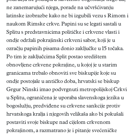
ne zanemarujući njega, porade na učvršćivanju
latinske izobrazbe kako ne bi izgubili vezu s Rimom i
naukom Rimske crkve. Papini su se legati sastali u
Splitu s predstavnicima političke i crkvene vlasti i
ondje održali pokrajinski crkveni sabor, koji je u
ozračju papinih pisama donio zaključke u 15 točaka.
Po tim je zaključcima Split postao središtem
obnovljene crkvene pokrajine, u kojoj je u starim
granicama trebalo obnoviti sve biskupije koje su
ondje postojale u antičko doba, hrvatski se biskup
Grgur Ninski imao podvrgnuti metropolijskoj Crkvi
u Splitu, ograničena je uporaba slavenskoga jezika u
bogoslužju, predviđene su crkvene sankcije protiv
hrvatskoga kralja i njegovih velikaša ako bi pokušali
postaviti svoje biskupe nad cijelom crkvenom
pokrajinom, a razmatrano je i pitanje svećeničke