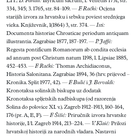
LIT.:
D. Farlati:
Illyricum sacrum, 1. Venetiis 1751, str.
334, 345; 3. 1765, str. 84–109. —
F. Rački:
Ocjena
starijih izvora za hrvatsku i srbsku poviest srednjega
vieka. Književnik, 1(1864) 3, str. 374. —
Isti:
Documenta historiae Chroaticae periodum antiquam
illustrantia. Zagrabiae 1877, 187–197. —
P. Jaffé:
Regesta pontificum Romanorum ab condita ecclesia
ad annum post Christum natum 1198, 1. Lipsiae 1885,
452–453. —
F. Rački:
Thomas Archidiaconus,
Historia Salonitana. Zagrabiae 1894, 36 (hrv. prijevod –
Kronika. Split 1977, 42). —
F. Bulić
i
J. Bervaldi:
Kronotaksa solinskih biskupa uz dodatak
Kronotaksa spljetskih nadbiskupa (od razorenja
Solina do polovice XI. v.). Zagreb 1912–1913, 160–164,
176 (pr. A, E, F). —
F. Šišić:
Priručnik izvora hrvatske
historije, I/1. Zagreb 1914, 213–224. —
V. Klaić:
Prilozi
hrvatskoj historiji za narodnih vladara. Nastavni