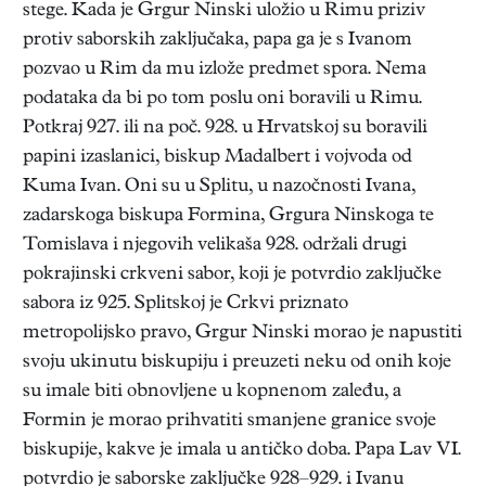
stege. Kada je Grgur Ninski uložio u Rimu priziv
protiv saborskih zaključaka, papa ga je s Ivanom
pozvao u Rim da mu izlože predmet spora. Nema
podataka da bi po tom poslu oni boravili u Rimu.
Potkraj 927. ili na poč. 928. u Hrvatskoj su boravili
papini izaslanici, biskup Madalbert i vojvoda od
Kuma Ivan. Oni su u Splitu, u nazočnosti Ivana,
zadarskoga biskupa Formina, Grgura Ninskoga te
Tomislava i njegovih velikaša 928. održali drugi
pokrajinski crkveni sabor, koji je potvrdio zaključke
sabora iz 925. Splitskoj je Crkvi priznato
metropolijsko pravo, Grgur Ninski morao je napustiti
svoju ukinutu biskupiju i preuzeti neku od onih koje
su imale biti obnovljene u kopnenom zaleđu, a
Formin je morao prihvatiti smanjene granice svoje
biskupije, kakve je imala u antičko doba. Papa Lav VI.
potvrdio je saborske zaključke 928–929. i Ivanu