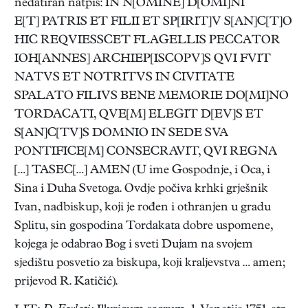
nedatiran natpis: IN N[OMINE] D[OMI]NI
E[T] PATRIS ET FILII ET SP[IRIT]V S[AN]C[T]O
HIC REQVIESSCET FLAGELLIS PECCATOR
IOH[ANNES] ARCHIEP[ISCOPV]S QVI FVIT
NATVS ET NOTRITVS IN CIVITATE
SPALATO FILIVS BENE MEMORIE DO[MI]NO
TORDACATI, QVE[M] ELEGIT D[EV]S ET
S[AN]C[TV]S DOMNIO IN SEDE SVA
PONTIFICE[M] CONSECRAVIT, QVI REGNA
[…] TASEC[…] AMEN (U ime Gospodnje, i Oca, i
Sina i Duha Svetoga. Ovdje počiva krhki grješnik
Ivan, nadbiskup, koji je rođen i othranjen u gradu
Splitu, sin gospodina Tordakata dobre uspomene,
kojega je odabrao Bog i sveti Dujam na svojem
sjedištu posvetio za biskupa, koji kraljevstva … amen;
prijevod R. Katičić).