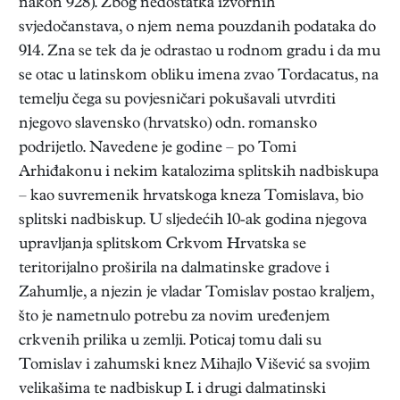
nakon 928). Zbog nedostatka izvornih
svjedočanstava, o njem nema pouzdanih podataka do
914. Zna se tek da je odrastao u rodnom gradu i da mu
se otac u latinskom obliku imena zvao Tordacatus, na
temelju čega su povjesničari pokušavali utvrditi
njegovo slavensko (hrvatsko) odn. romansko
podrijetlo. Navedene je godine – po Tomi
Arhiđakonu i nekim katalozima splitskih nadbiskupa
– kao suvremenik hrvatskoga kneza Tomislava, bio
splitski nadbiskup. U sljedećih 10-ak godina njegova
upravljanja splitskom Crkvom Hrvatska se
teritorijalno proširila na dalmatinske gradove i
Zahumlje, a njezin je vladar Tomislav postao kraljem,
što je nametnulo potrebu za novim uređenjem
crkvenih prilika u zemlji. Poticaj tomu dali su
Tomislav i zahumski knez Mihajlo Višević sa svojim
velikašima te nadbiskup I. i drugi dalmatinski