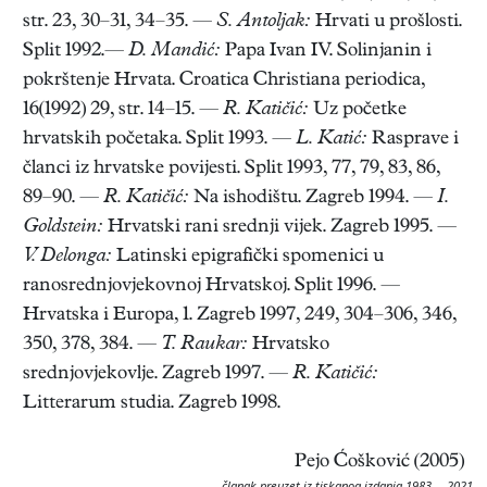
str. 23, 30–31, 34–35. —
S. Antoljak:
Hrvati u prošlosti.
Split 1992.—
D. Mandić:
Papa Ivan IV. Solinjanin i
pokrštenje Hrvata. Croatica Christiana periodica,
16(1992) 29, str. 14–15. —
R. Katičić:
Uz početke
hrvatskih početaka. Split 1993. —
L. Katić:
Rasprave i
članci iz hrvatske povijesti. Split 1993, 77, 79, 83, 86,
89–90. —
R. Katičić:
Na ishodištu. Zagreb 1994. —
I.
Goldstein:
Hrvatski rani srednji vijek. Zagreb 1995. —
V. Delonga:
Latinski epigrafički spomenici u
ranosrednjovjekovnoj Hrvatskoj. Split 1996. —
Hrvatska i Europa, 1. Zagreb 1997, 249, 304–306, 346,
350, 378, 384. —
T. Raukar:
Hrvatsko
srednjovjekovlje. Zagreb 1997. —
R. Katičić:
Litterarum studia. Zagreb 1998.
Pejo Ćošković (2005)
članak preuzet iz tiskanog izdanja 1983. – 2021.