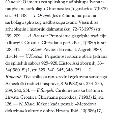
Cestarić:
O imenu oca splitskog nadbiskupa Ivana u
natpisu na sarkofagu. Onomastica Jugoslavica, 7(1978)
str. 133–138. —
I. Ostojić:
Još o čitanju natpisa na
sarkofagu splitskog nadbiskupa Ivana. Vjesnik za
arheologiju i historiju dalmatinsku, 72–73(1979) str.
199–209. —
A. Benvin:
Prenošenje glagoljske tradicije
u liturgiji. Croatica Christiana periodica, 4(1980) 6, str.
128, 133. —
V. Klaić:
Povijest Hrvata, 1. Zagreb 1980,
111–114. —
V. Koščak:
Pripadnost istočne obale Jadrana
do splitskih sabora 925–928. Historijski zbornik, 33–
34(1980–81) 1, str. 329, 340–345, 348–351. —
Ž.
Rapanić:
Dva splitska ranosrednjovjekovna sarkofaga.
Arheološki radovi i rasprave, 8–9(1982) str. 233–235,
239, 242, 251. —
F. Šanjek:
Ćirilometodska baština u
Hrvata. Croatica Christiana periodica, 7(1983) 12, str.
126. —
N. Klaić:
Kako i kada postaje »Metodova
doktrina« kulturno dobro Hrvata. Ibid., 10(1986) 17,