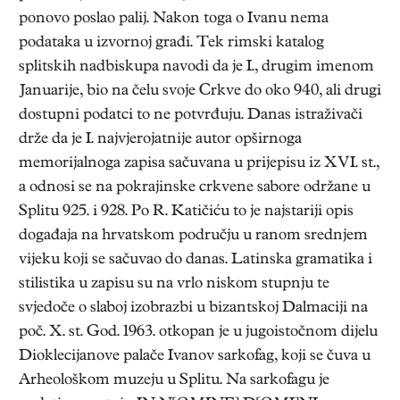
ponovo poslao palij. Nakon toga o Ivanu nema
podataka u izvornoj građi. Tek rimski katalog
splitskih nadbiskupa navodi da je I., drugim imenom
Januarije, bio na čelu svoje Crkve do oko 940, ali drugi
dostupni podatci to ne potvrđuju. Danas istraživači
drže da je I. najvjerojatnije autor opširnoga
memorijalnoga zapisa sačuvana u prijepisu iz XVI. st.,
a odnosi se na pokrajinske crkvene sabore održane u
Splitu 925. i 928. Po R. Katičiću to je najstariji opis
događaja na hrvatskom području u ranom srednjem
vijeku koji se sačuvao do danas. Latinska gramatika i
stilistika u zapisu su na vrlo niskom stupnju te
svjedoče o slaboj izobrazbi u bizantskoj Dalmaciji na
poč. X. st. God. 1963. otkopan je u jugoistočnom dijelu
Dioklecijanove palače Ivanov sarkofag, koji se čuva u
Arheološkom muzeju u Splitu. Na sarkofagu je