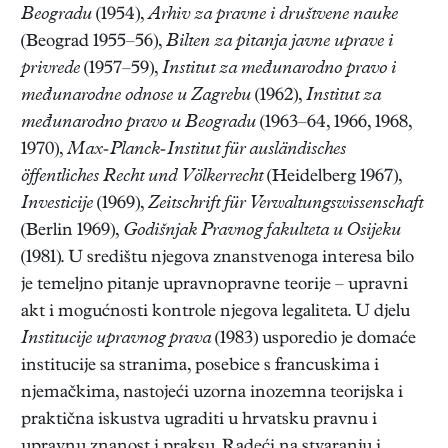
Beogradu
(1954),
Arhiv za pravne i društvene nauke
(Beograd 1955–56),
Bilten za pitanja javne uprave i
privrede
(1957–59),
Institut za međunarodno pravo i
međunarodne odnose u Zagrebu
(1962),
Institut za
međunarodno pravo u Beogradu
(1963–64, 1966, 1968,
1970),
Max-Planck-Institut für ausländisches
öffentliches Recht und Völkerrecht
(Heidelberg 1967),
Investicije
(1969),
Zeitschrift für Verwaltungswissenschaft
(Berlin 1969),
Godišnjak Pravnog fakulteta u Osijeku
(1981). U središtu njegova znanstvenoga interesa bilo
je temeljno pitanje upravnopravne teorije – upravni
akt i mogućnosti kontrole njegova legaliteta. U djelu
Institucije upravnog prava
(1983) usporedio je domaće
institucije sa stranima, posebice s francuskima i
njemačkima, nastojeći uzorna inozemna teorijska i
praktična iskustva ugraditi u hrvatsku pravnu i
upravnu znanost i praksu. Radeći na stvaranju i