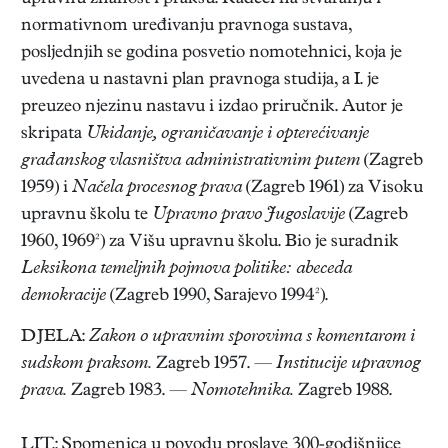
normativnom uređivanju pravnoga sustava,
posljednjih se godina posvetio nomotehnici, koja je
uvedena u nastavni plan pravnoga studija, a I. je
preuzeo njezinu nastavu i izdao priručnik. Autor je
skripata
Ukidanje, ograničavanje i opterećivanje
građanskog vlasništva administrativnim putem
(Zagreb
1959) i
Načela procesnog prava
(Zagreb 1961) za Visoku
upravnu školu te
Upravno pravo Jugoslavije
(Zagreb
1960, 1969²) za Višu upravnu školu. Bio je suradnik
Leksikona temeljnih pojmova politike: abeceda
demokracije
(Zagreb 1990, Sarajevo 1994²).
DJELA:
Zakon o upravnim sporovima s komentarom i
sudskom praksom.
Zagreb 1957. —
Institucije upravnog
prava.
Zagreb 1983. —
Nomotehnika.
Zagreb 1988.
LIT.: Spomenica u povodu proslave 300-godišnjice