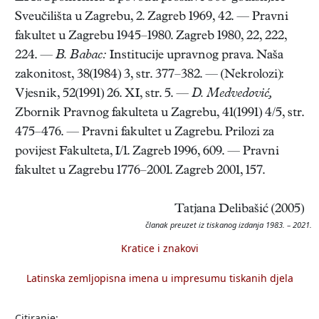
Sveučilišta u Zagrebu, 2. Zagreb 1969, 42. — Pravni
fakultet u Zagrebu 1945–1980. Zagreb 1980, 22, 222,
224. —
B. Babac:
Institucije upravnog prava. Naša
zakonitost, 38(1984) 3, str. 377–382. — (Nekrolozi):
Vjesnik, 52(1991) 26. XI, str. 5. —
D. Medvedović,
Zbornik Pravnog fakulteta u Zagrebu, 41(1991) 4/5, str.
475–476. — Pravni fakultet u Zagrebu. Prilozi za
povijest Fakulteta, I/1. Zagreb 1996, 609. — Pravni
fakultet u Zagrebu 1776–2001. Zagreb 2001, 157.
Tatjana Delibašić (2005)
članak preuzet iz tiskanog izdanja 1983. – 2021.
Kratice i znakovi
Latinska zemljopisna imena u impresumu tiskanih djela
Citiranje: