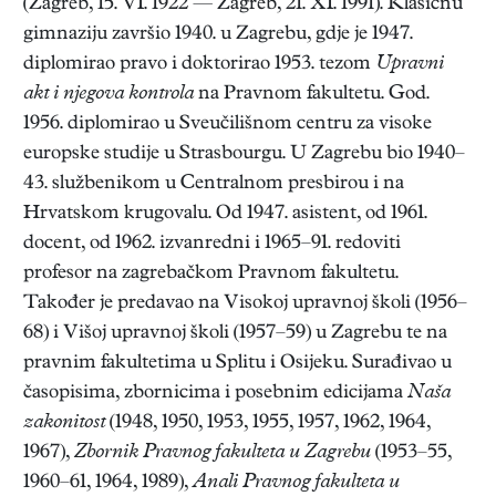
(Zagreb, 15. VI. 1922 — Zagreb, 21. XI. 1991). Klasičnu
gimnaziju završio 1940. u Zagrebu, gdje je 1947.
diplomirao pravo i doktorirao 1953. tezom
Upravni
akt i njegova kontrola
na Pravnom fakultetu. God.
1956. diplomirao u Sveučilišnom centru za visoke
europske studije u Strasbourgu. U Zagrebu bio 1940–
43. službenikom u Centralnom presbirou i na
Hrvatskom krugovalu. Od 1947. asistent, od 1961.
docent, od 1962. izvanredni i 1965–91. redoviti
profesor na zagrebačkom Pravnom fakultetu.
Također je predavao na Visokoj upravnoj školi (1956–
68) i Višoj upravnoj školi (1957–59) u Zagrebu te na
pravnim fakultetima u Splitu i Osijeku. Surađivao u
časopisima, zbornicima i posebnim edicijama
Naša
zakonitost
(1948, 1950, 1953, 1955, 1957, 1962, 1964,
1967),
Zbornik Pravnog fakulteta u Zagrebu
(1953–55,
1960–61, 1964, 1989),
Anali Pravnog fakulteta u