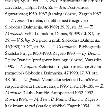
izložbe). Split 1985. —
Z. Rus:
Apstraktna umjetnost u
Hrvatskoj, 1. Split 1985, 52. —
Isti:
Postojanost
figurativnog 1950–1987 (katalog izložbe). Zagreb 1987.
—
T. Lalin:
Ta neba, ti riblji trbusi (razgovor).
Slobodna Dalmacija, 46(1989) 29. X, str. 35. —
T.
Maroević:
Velik i u malom. Danas, 8(1989) 21. XI, str.
39. —
V. Srhoj:
Na putu u prah. Slobodna Dalmacija,
46(1989) 19. XI, str. 38. —
A. Cvitanović:
Bibliografija.
Školska knjiga 1950–1990. Zagreb 1990. —
Lj. Domić:
Ljubo Ivančić (predgovor katalogu izložbe). Varaždin
1990. —
I. Župan:
Kolorist i tragično osjećanje života
(razgovor). Slobodna Dalmacija, 47(1990) 17. VI, str.
48–50. —
M. Jozić:
Metafizika svjetlosti Ivančićeva
raspeća. Bosna Franciscana, 1(1993) 1, str. 181–185. —
Z.
Maković:
Ljubo Ivančić. Autoportreti 1952–1992.
Rovinj 1994. —
M. Peić
i
B. Rauter-Plančić:
Zagreb
kak imam te rad (katalog izložbe). Zagreb 1994. —
N.