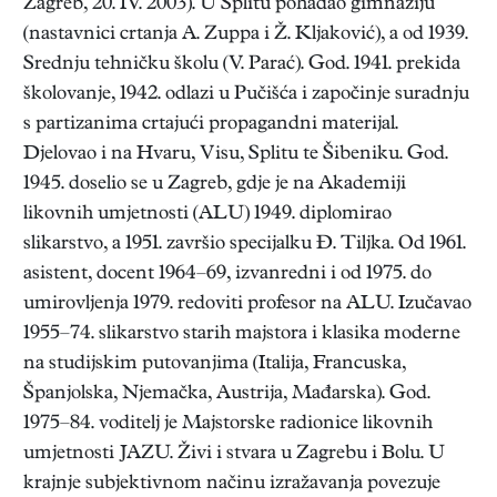
Zagreb, 20. IV. 2003). U Splitu pohađao gimnaziju
(nastavnici crtanja A. Zuppa i Ž. Kljaković), a od 1939.
Srednju tehničku školu (V. Parać). God. 1941. prekida
školovanje, 1942. odlazi u Pučišća i započinje suradnju
s partizanima crtajući propagandni materijal.
Djelovao i na Hvaru, Visu, Splitu te Šibeniku. God.
1945. doselio se u Zagreb, gdje je na Akademiji
likovnih umjetnosti (ALU) 1949. diplomirao
slikarstvo, a 1951. završio specijalku Đ. Tiljka. Od 1961.
asistent, docent 1964–69, izvanredni i od 1975. do
umirovljenja 1979. redoviti profesor na ALU. Izučavao
1955–74. slikarstvo starih majstora i klasika moderne
na studijskim putovanjima (Italija, Francuska,
Španjolska, Njemačka, Austrija, Mađarska). God.
1975–84. voditelj je Majstorske radionice likovnih
umjetnosti JAZU. Živi i stvara u Zagrebu i Bolu. U
krajnje subjektivnom načinu izražavanja povezuje