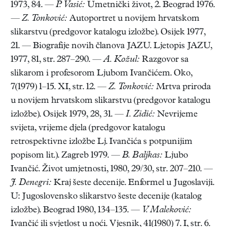
1973, 84. —
P. Vasić:
Umetnički život, 2. Beograd 1976.
—
Z. Tonković:
Autoportret u novijem hrvatskom
slikarstvu (predgovor katalogu izložbe). Osijek 1977,
21. — Biografije novih članova JAZU. Ljetopis JAZU,
1977, 81, str. 287–290. —
A. Kožul:
Razgovor sa
slikarom i profesorom Ljubom Ivančićem. Oko,
7(1979) 1–15. XI, str. 12. —
Z. Tonković:
Mrtva priroda
u novijem hrvatskom slikarstvu (predgovor katalogu
izložbe). Osijek 1979, 28, 31. —
I. Zidić:
Nevrijeme
svijeta, vrijeme djela (predgovor katalogu
retrospektivne izložbe Lj. Ivančića s potpunijim
popisom lit.). Zagreb 1979. —
B. Baljkas:
Ljubo
Ivančić. Život umjetnosti, 1980, 29/30, str. 207–210. —
J. Denegri:
Kraj šeste decenije. Enformel u Jugoslaviji.
U: Jugoslovensko slikarstvo šeste decenije (katalog
izložbe). Beograd 1980, 134–135. —
V. Maleković:
Ivančić ili svjetlost u noći. Vjesnik, 41(1980) 7. I, str. 6.