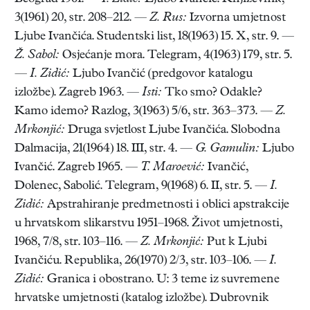
3(1961) 20, str. 208–212. —
Z. Rus:
Izvorna umjetnost
Ljube Ivančića. Studentski list, 18(1963) 15. X, str. 9. —
Ž. Sabol:
Osjećanje mora. Telegram, 4(1963) 179, str. 5.
—
I. Zidić:
Ljubo Ivančić (predgovor katalogu
izložbe). Zagreb 1963. —
Isti:
Tko smo? Odakle?
Kamo idemo? Razlog, 3(1963) 5/6, str. 363–373. —
Z.
Mrkonjić:
Druga svjetlost Ljube Ivančića. Slobodna
Dalmacija, 21(1964) 18. III, str. 4. —
G. Gamulin:
Ljubo
Ivančić. Zagreb 1965. —
T. Maroević:
Ivančić,
Dolenec, Sabolić. Telegram, 9(1968) 6. II, str. 5. —
I.
Zidić:
Apstrahiranje predmetnosti i oblici apstrakcije
u hrvatskom slikarstvu 1951–1968. Život umjetnosti,
1968, 7/8, str. 103–116. —
Z. Mrkonjić:
Put k Ljubi
Ivančiću. Republika, 26(1970) 2/3, str. 103–106. —
I.
Zidić:
Granica i obostrano. U: 3 teme iz suvremene
hrvatske umjetnosti (katalog izložbe). Dubrovnik