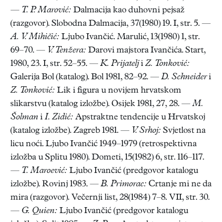
—
T. P. Marović:
Dalmacija kao duhovni pejsaž
(razgovor). Slobodna Dalmacija, 37(1980) 19. I, str. 5. —
A. V. Mihičić:
Ljubo Ivančić. Marulić, 13(1980) 1, str.
69–70. —
V. Tenžera:
Darovi majstora Ivančića. Start,
1980, 23. I, str. 52–55. —
K. Prijatelj
i
Z. Tonković:
Galerija Bol (katalog). Bol 1981, 82–92. —
D. Schneider
i
Z. Tonković:
Lik i figura u novijem hrvatskom
slikarstvu (katalog izložbe). Osijek 1981, 27, 28. —
M.
Šolman
i
I. Zidić:
Apstraktne tendencije u Hrvatskoj
(katalog izložbe). Zagreb 1981. —
V. Srhoj:
Svjetlost na
licu noći. Ljubo Ivančić 1949–1979 (retrospektivna
izložba u Splitu 1980). Dometi, 15(1982) 6, str. 116–117.
—
T. Maroević:
Ljubo Ivančić (predgovor katalogu
izložbe). Rovinj 1983. —
B. Primorac:
Crtanje mi ne da
mira (razgovor). Večernji list, 28(1984) 7–8. VII, str. 30.
—
G. Quien:
Ljubo Ivančić (predgovor katalogu