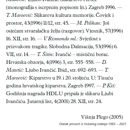
Maković:
Ljubo Ivančić. Slikarstvo i crtež
(monografija s iscrpnim popisom lit.). Zagreb 1996. —
T. Maroević:
Slikareva kultura memorije. Čovjek i
prostor, 43(1996) 11/12, str. 45. —
M. Pelikan:
Još
osjećam stvaralačku želju (razgovor). Vjesnik, 57(1996)
16. XII, str. 16. —
V. Rismondo ml.:
Svjetlost s
prizvukom tragike. Slobodna Dalmacija, 53(1996) 6.
VII, str. 14. —
T. Šitin:
Ivančić – mistični borac.
Hrvatska obzorja, 4(1996) 3, str. 555–558. —
D.
Matetić:
Ljubo Ivančić. Ibid., str. 692–693. —
T.
Maroević:
Kiparstvo u 19. i 20. stoljeću. U: Tisuću
godina hrvatskog kiparstva. Zagreb 1997. —
P. Kiš:
Godišnja nagrada HDLU pripala je slikaru Ljubi
Ivančiću. Jutarnji list, 4(2001) 28. XII, str. 24.
Višnja Flego (2005)
članak preuzet iz tiskanog izdanja 1983. – 2021.