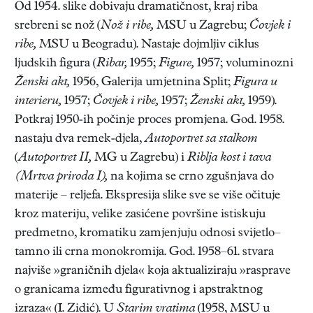
Od 1954. slike dobivaju dramatičnost, kraj riba
srebreni se nož (
Nož i ribe,
MSU u Zagrebu;
Čovjek i
ribe,
MSU u Beogradu). Nastaje dojmljiv ciklus
ljudskih figura (
Ribar,
1955;
Figure,
1957; voluminozni
Ženski akt,
1956, Galerija umjetnina Split;
Figura u
interieru,
1957;
Čovjek i ribe,
1957;
Ženski akt,
1959).
Potkraj 1950-ih počinje proces promjena. God. 1958.
nastaju dva remek-djela,
Autoportret sa stalkom
(
Autoportret II,
MG u Zagrebu) i
Riblja kost i tava
(Mrtva priroda I),
na kojima se crno zgušnjava do
materije – reljefa. Ekspresija slike sve se više očituje
kroz materiju, velike zasićene površine istiskuju
predmetno, kromatiku zamjenjuju odnosi svijetlo–
tamno ili crna monokromija. God. 1958–61. stvara
najviše »graničnih djela« koja aktualiziraju »rasprave
o granicama između figurativnog i apstraktnog
izraza« (I. Zidić). U
Starim vratima
(1958, MSU u