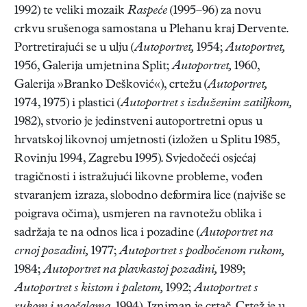
1992) te veliki mozaik
Raspeće
(1995–96) za novu
crkvu srušenoga samostana u Plehanu kraj Dervente.
Portretirajući se u ulju (
Autoportret,
1954;
Autoportret,
1956, Galerija umjetnina Split;
Autoportret,
1960,
Galerija »Branko Dešković«), crtežu (
Autoportret,
1974, 1975) i plastici (
Autoportret s izduženim zatiljkom,
1982), stvorio je jedinstveni autoportretni opus u
hrvatskoj likovnoj umjetnosti (izložen u Splitu 1985,
Rovinju 1994, Zagrebu 1995). Svjedočeći osjećaj
tragičnosti i istražujući likovne probleme, vođen
stvaranjem izraza, slobodno deformira lice (najviše se
poigrava očima), usmjeren na ravnotežu oblika i
sadržaja te na odnos lica i pozadine (
Autoportret na
crnoj pozadini,
1977;
Autoportret s podbočenom rukom,
1984;
Autoportret na plavkastoj pozadini,
1989;
Autoportret s kistom i paletom,
1992;
Autoportret s