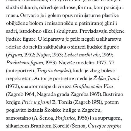
rukom i naočalama,
1994). Izniman je crtač. Crtež je u
službi slikanja, određuje odnose, formu, kompoziciju i
masu. Ostvario je i golem opus minijaturne plastike
obilježene bolom i misaonošću u patiniranoj glini i
sadri, istodobno slika i skulptura. Prevladavaju zbijene
ljudske figure. U kiparstvu je prije negoli u slikarstvu
»došao do nekih zaključaka o sintezi ljudske figure«
(
Figura,
1952;
Napor,
1953;
Ležeći muški akt,
1969;
Produžena figura,
1983). Najviše modelira 1975–77
(autoportreti,
Tragovi čovjeka
), kada je zbog bolesti
nepokretan. Autor je portretne medalje
Željko Janeš
(1972), suautor mape drvoreza
Grafika otoka Visa
(Zagreb 1964, Nagrada grada Zagreba 1965). Ilustrirao
knjigu
Priče u pjesmi
B. Tonija (Zagreb 1951), potom
poglavito izdanja Školske knjige u Zagrebu,
samostalno (A. Šenoa,
Povjestice,
1956) i sa suprugom,
slikaricom Brankom Korelić (Šenoa,
Čuvaj se senjske