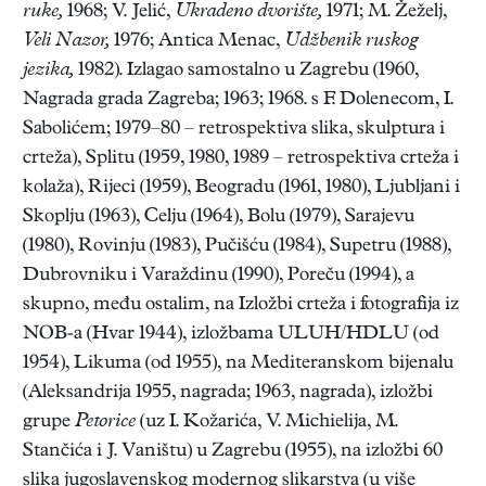
ruke,
1968; V. Jelić,
Ukradeno dvorište,
1971; M. Žeželj,
Veli Nazor,
1976; Antica Menac,
Udžbenik ruskog
jezika,
1982). Izlagao samostalno u Zagrebu (1960,
Nagrada grada Zagreba; 1963; 1968. s F. Dolenecom, I.
Sabolićem; 1979–80 – retrospektiva slika, skulptura i
crteža), Splitu (1959, 1980, 1989 – retrospektiva crteža i
kolaža), Rijeci (1959), Beogradu (1961, 1980), Ljubljani i
Skoplju (1963), Celju (1964), Bolu (1979), Sarajevu
(1980), Rovinju (1983), Pučišću (1984), Supetru (1988),
Dubrovniku i Varaždinu (1990), Poreču (1994), a
skupno, među ostalim, na Izložbi crteža i fotografija iz
NOB-a (Hvar 1944), izložbama ULUH/HDLU (od
1954), Likuma (od 1955), na Mediteranskom bijenalu
(Aleksandrija 1955, nagrada; 1963, nagrada), izložbi
grupe
Petorice
(uz I. Kožarića, V. Michielija, M.
Stančića i J. Vaništu) u Zagrebu (1955), na izložbi 60
slika jugoslavenskog modernog slikarstva (u više