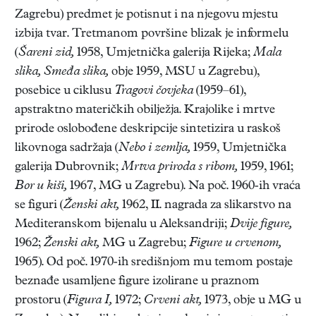
Zagrebu) predmet je potisnut i na njegovu mjestu
izbija tvar. Tretmanom površine blizak je informelu
(
Šareni zid,
1958, Umjetnička galerija Rijeka;
Mala
slika, Smeđa slika,
obje 1959, MSU u Zagrebu),
posebice u ciklusu
Tragovi čovjeka
(1959–61),
apstraktno materičkih obilježja. Krajolike i mrtve
prirode oslobođene deskripcije sintetizira u raskoš
likovnoga sadržaja (
Nebo i zemlja,
1959, Umjetnička
galerija Dubrovnik;
Mrtva priroda s ribom,
1959, 1961;
Bor u kiši,
1967, MG u Zagrebu). Na poč. 1960-ih vraća
se figuri (
Ženski akt,
1962, II. nagrada za slikarstvo na
Mediteranskom bijenalu u Aleksandriji;
Dvije figure,
1962;
Ženski akt,
MG u Zagrebu;
Figure u crvenom,
1965). Od poč. 1970-ih središnjom mu temom postaje
beznađe usamljene figure izolirane u praznom
prostoru (
Figura I,
1972;
Crveni akt,
1973, obje u MG u