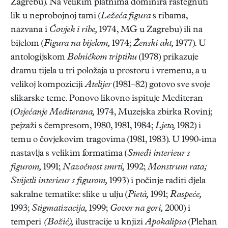
Zagrebu). Na velikim platnima dominira rastegnuti
lik u neprobojnoj tami (
Ležeća figura
s ribama,
nazvana i
Čovjek i ribe,
1974, MG u Zagrebu) ili na
bijelom (
Figura na bijelom,
1974;
Ženski akt,
1977). U
antologijskom
Bolničkom triptihu
(1978) prikazuje
dramu tijela u tri položaja u prostoru i vremenu, a u
velikoj kompoziciji
Atelijer
(1981–82) gotovo sve svoje
slikarske teme. Ponovo likovno ispituje Mediteran
(
Osjećanje Mediterana,
1974, Muzejska zbirka Rovinj;
pejzaži s čempresom, 1980, 1981, 1984;
Ljeto,
1982) i
temu o čovjekovim tragovima (1981, 1983). U 1990-ima
nastavlja s velikim formatima (
Smeđi interieur s
figurom,
1991;
Nazočnost smrti,
1992;
Monstrum rata;
Svijetli interieur s figurom,
1993) i počinje raditi djela
sakralne tematike: slike u ulju (
Pietà,
1991;
Raspeće,
1993;
Stigmatizacija,
1999;
Govor na gori,
2000) i
temperi
(Božić),
ilustracije u knjizi
Apokalipsa
(Plehan