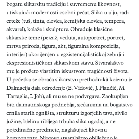
bogatu slikarsku tradiciju i suvremenu likovnost,
utiskujući modernosti osobni pečat. Slika u ulju, radi
crteže (tuš, tinta, olovka, kemijska olovka, tempera,
akvarel), kolaže i skulpture. Obrađuje klasične
slikarske teme (pejzaž, veduta, autoportret, portret,
mrtva priroda, figura, akt, figuralna kompozicija,
interijer) ukorijenjen u egzistencijalističkoj zebnji i
ekspresionističkom slikarskom stavu. Stvaralaštvo
mu je prožeto vlastitim iskustvom tragičnosti života.
U početku se obraća slikarstvu prethodnikâ kojemu je
Dalmacija dala određenje (E. Vidović, J. Plančić, M.
Tartaglia, I. Job), ali mu se ne podvrgava. Zaokupljen
biti dalmatinskoga podneblja, sjećanjima na bogatstvo
crnila starih ognjišta, strukturu izgorjelih tava, sivilo
južine, bjelinu ribljega trbuha slika ugođaj, a ne
pojedinačne predmete, naglašujući likovnu
komponentu. Njegovo stvaralaštvo obilježeno je