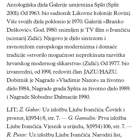
Antologijska djela Galerije umjetnina Split (Split
2001). Od 1963. bio sudionik Likovne kolonije Rovinj.
Više svojih djela poklonio je 1970. Galeriji »Branko
Dešković«. God. 1980. snimljen je TV film o Ivančiću
(scenarij Zidić). Njegovo je djelo sintezom i
ravnotežom europskoga modernizma i domaće
tradicije »stvorilo mogućnost neprekinuta razvitka
hrvatskog modernog slikarstva« (Zidić). Od 1977. bio
izvanredni, od 1991. redoviti član JAZU/HAZU.
Dobitnik je Nagrade »Vladimir Nazor« za životno
djelo 1984, Nagrade grada Splita za životno djelo 1989.
i Nagrade Slobodne Dalmacije 1990.
LIT.:
Z. Gabor:
Uz izložbu Ljube Ivančića. Čovjek i
prostor, 1(1954) 8, str. 7. —
G. Gamulin:
Prva izložba
Ljube Ivančića. Vjesnik u srijedu, 3(1954) 106, str. 7. —
R. Putar:
Uz izložbu Ljube Ivančića. Narodni list,