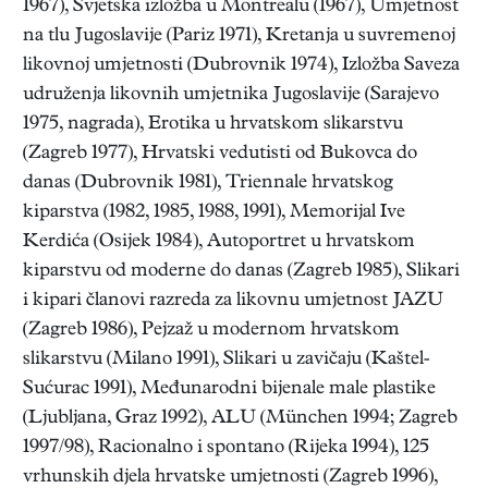
1967), Svjetska izložba u Montrealu (1967), Umjetnost
na tlu Jugoslavije (Pariz 1971), Kretanja u suvremenoj
likovnoj umjetnosti (Dubrovnik 1974), Izložba Saveza
udruženja likovnih umjetnika Jugoslavije (Sarajevo
1975, nagrada), Erotika u hrvatskom slikarstvu
(Zagreb 1977), Hrvatski vedutisti od Bukovca do
danas (Dubrovnik 1981), Triennale hrvatskog
kiparstva (1982, 1985, 1988, 1991), Memorijal Ive
Kerdića (Osijek 1984), Autoportret u hrvatskom
kiparstvu od moderne do danas (Zagreb 1985), Slikari
i kipari članovi razreda za likovnu umjetnost JAZU
(Zagreb 1986), Pejzaž u modernom hrvatskom
slikarstvu (Milano 1991), Slikari u zavičaju (Kaštel-
Sućurac 1991), Međunarodni bijenale male plastike
(Ljubljana, Graz 1992), ALU (München 1994; Zagreb
1997/98), Racionalno i spontano (Rijeka 1994), 125
vrhunskih djela hrvatske umjetnosti (Zagreb 1996),