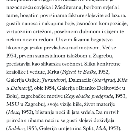
nazočnošću čovjeka i Mediterana, borbom svjetla i
tame, bogatim površinama fakture slojevite od lazura,
gustih nanosa i nakupina boje, jasnoćom kompozicije,
virtuoznim crtežom, posebnom dubinom i sjajem te
nekim novim redom. U svim fazama bogatstvo
likovnoga jezika prevladava nad motivom. Već se
1954, prvom samostalnom izložbom u Zagrebu,
predstavlja kao slikarska osobnost. Slika konkretne
krajolike i vedute, Krka (
Pejzaž iz Baške,
1952,
Galerija Osijek;
Jurandvor
), Dalmacije (
Starigrad, Kiša
u Dalmaciji,
obje 1954, Galerija »Branko Dešković« u
Bolu), zagrebačke motive (
Zagrebačko predgrađe,
1953,
MSU u Zagrebu), svoje vizije kiše, život materije
(
Meso,
1952), blistanje noći ili jata srdela. Iza mrtvih
priroda s ribama naziru se gusti slojevi doživljaja
(
Srdelice,
1953, Galerija umjetnina Split;
Moli,
1953).