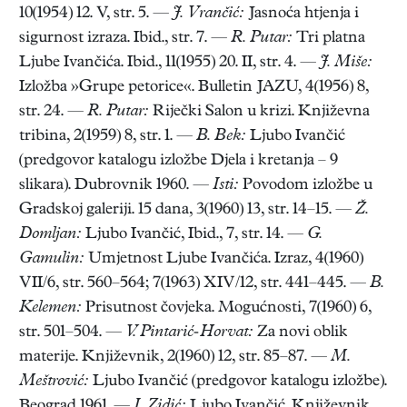
10(1954) 12. V, str. 5. —
J. Vrančić:
Jasnoća htjenja i
sigurnost izraza. Ibid., str. 7. —
R. Putar:
Tri platna
Ljube Ivančića. Ibid., 11(1955) 20. II, str. 4. —
J. Miše:
Izložba »Grupe petorice«. Bulletin JAZU, 4(1956) 8,
str. 24. —
R. Putar:
Riječki Salon u krizi. Književna
tribina, 2(1959) 8, str. 1. —
B. Bek:
Ljubo Ivančić
(predgovor katalogu izložbe Djela i kretanja – 9
slikara). Dubrovnik 1960. —
Isti:
Povodom izložbe u
Gradskoj galeriji. 15 dana, 3(1960) 13, str. 14–15. —
Ž.
Domljan:
Ljubo Ivančić, Ibid., 7, str. 14. —
G.
Gamulin:
Umjetnost Ljube Ivančića. Izraz, 4(1960)
VII/6, str. 560–564; 7(1963) XIV/12, str. 441–445. —
B.
Kelemen:
Prisutnost čovjeka. Mogućnosti, 7(1960) 6,
str. 501–504. —
V. Pintarić-Horvat:
Za novi oblik
materije. Književnik, 2(1960) 12, str. 85–87. —
M.
Meštrović:
Ljubo Ivančić (predgovor katalogu izložbe).
Beograd 1961. —
I. Zidić:
Ljubo Ivančić. Književnik,