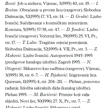
Beroš:
Job u atelieru. Vijenac, 3(1995) 40, str. 19. —
I.
Brešan:
Obraćanje u prvom licu (razgovor). Slobodna
Dalmacija, 52(1995) 17. VI, str. 14. —
D. Grubić:
Ljubo
Ivančić. Sučeljavanje s kozmičkim misterijem.
Kontura, 5(1995) 37/38, str. 47. —
D. Jendrić:
Ljubo
Ivančić (razgovor). Večernji list, 39(1995) 25. VI, Pr.,
str. 17. —
T. Lalin:
Tragičan osjećaj postojanja.
Slobodna Dalmacija, 52(1995) 4. VII, Pr., str. 3. —
Z.
Maković:
Ljubo Ivančić. Autoportreti 1945–1995
(predgovor katalogu izložbe). Zagreb 1995. —
N.
Ožegović:
Slikarstvo kao sudbina (razgovor). Vijenac,
3(1995) 38, str. 6–7. —
H. Pejaković:
Izigravanje lica.
Quorum, 11(1995) 4, str. 204–211. — Plehan, ponovno
rađanje. Izložba sakralnih djela (katalog izložbe).
Plehan 1995. —
M. Baričević:
Primjer koji valja
slijediti. Novi list, 50(1996) 27. X, Pr., str. 7. —
Z.