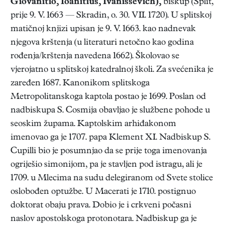
Giovanitio, Ioanitius, Ivanissevich),
biskup (Split,
prije 9. V. 1663 — Skradin, o. 30. VII. 1720). U splitskoj
matičnoj knjizi upisan je 9. V. 1663. kao nadnevak
njegova krštenja (u literaturi netočno kao godina
rođenja/krštenja navedena 1662). Školovao se
vjerojatno u splitskoj katedralnoj školi. Za svećenika je
zaređen 1687. Kanonikom splitskoga
Metropolitanskoga kaptola postao je 1699. Poslan od
nadbiskupa S. Cosmija obavljao je službene pohode u
seoskim župama. Kaptolskim arhiđakonom
imenovao ga je 1707. papa Klement XI. Nadbiskup S.
Cupilli bio je posumnjao da se prije toga imenovanja
ogriješio simonijom, pa je stavljen pod istragu, ali je
1709. u Mlecima na sudu delegiranom od Svete stolice
oslobođen optužbe. U Macerati je 1710. postignuo
doktorat obaju prava. Dobio je i crkveni počasni
naslov apostolskoga protonotara. Nadbiskup ga je