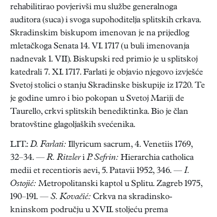
rehabilitirao povjerivši mu službe generalnoga
auditora (suca) i svoga supohoditelja splitskih crkava.
Skradinskim biskupom imenovan je na prijedlog
mletačkoga Senata 14. VI. 1717 (u buli imenovanja
nadnevak 1. VII). Biskupski red primio je u splitskoj
katedrali 7. XI. 1717. Farlati je objavio njegovo izvješće
Svetoj stolici o stanju Skradinske biskupije iz 1720. Te
je godine umro i bio pokopan u Svetoj Mariji de
Taurello, crkvi splitskih benediktinka. Bio je član
bratovštine glagoljaških svećenika.
LIT.:
D. Farlati:
Illyricum sacrum, 4. Venetiis 1769,
32–34. —
R. Ritzler
i
P. Sefrin:
Hierarchia catholica
medii et recentioris aevi, 5. Patavii 1952, 346. —
I.
Ostojić:
Metropolitanski kaptol u Splitu. Zagreb 1975,
190–191. —
S. Kovačić:
Crkva na skradinsko-
kninskom području u XVII. stoljeću prema