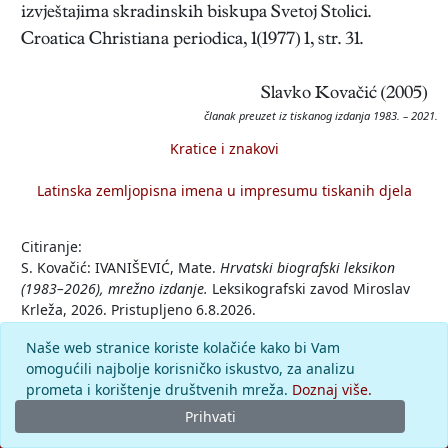
izvještajima skradinskih biskupa Svetoj Stolici.
Croatica Christiana periodica, 1(1977) 1, str. 31.
Slavko Kovačić (2005)
članak preuzet iz tiskanog izdanja 1983. – 2021.
Kratice i znakovi
Latinska zemljopisna imena u impresumu tiskanih djela
Citiranje:
S. Kovačić: IVANIŠEVIĆ, Mate.
Hrvatski biografski leksikon
(1983–2026), mrežno izdanje.
Leksikografski zavod Miroslav
Krleža, 2026. Pristupljeno 6.8.2026.
<https://hbl.lzmk.hr/clanak/ivanisevic-mate-biskup>.
Naše web stranice koriste kolačiće kako bi Vam
omogućili najbolje korisničko iskustvo, za analizu
Komentar
prometa i korištenje društvenih mreža.
Doznaj više.
Prihvati
© 2026.
Leksikografski zavod
Miroslav Krleža