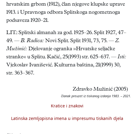
hrvatskim grbom (1912), član njegove klupske uprave
1913. i Upravnoga odbora Splitskoga nogometnoga
podsaveza 1920–21.
LIT.: Splitski almanah za god. 1925–26. Split 1927, 47–
49. —
B. Radica:
Novi Split. Split 1931, 73, 75. —
Z.
Mužinić:
Djelovanje ogranka »Hrvatske seljačke
stranke« u Splitu. Kačić, 25(1993) str. 625–637. —
Isti:
Vjekoslav Ivanišević. Kulturna baština, 21(1999) 30,
str. 363–367.
Zdravko Mužinić (2005)
članak preuzet iz tiskanog izdanja 1983. – 2021.
Kratice i znakovi
Latinska zemljopisna imena u impresumu tiskanih djela