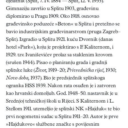
djelatnik (Split, 7. IV. 1884 — Split, 12. V. 1955).
Gimnaziju završio u Splitu 1903, građevinu
diplomirao u Pragu 1909. Oko 1918. osnovao
građevinsko poduzeće »Beton« u Splitu i pretežno se
bavio industrijskim građevinarstvom (pruga Zagreb–
Split). Izgradio u Splitu 1921. kuću Dvornik (danas
hotel »Park«), koju je projektirao s F. Kaliternom, i
1929. tzv. Ivaniševićev prolaz sa staklenim krovom
(srušen 1944). Pisao o planiranju grada i gradnji
splitske luke (
Život,
1919–20;
Privrednička riječ,
1930;
Novo doba,
1937). Bio je predsjednik splitskoga
ogranka HSS 1939. Nakon rata osuđen je i zatvoren
kao hrvatski domoljub. God. 1948–50. nastavnik je u
Srednjoj tehničkoj školi u Rijeci. S Kaliternom i L.
Stellom 1911. utemeljio je splitski NK »Hajduk« te bio
prvi nogometni sudac u Splitu 1911–20. Autor je prve
»Hajdukove« službene značke s povijesnim