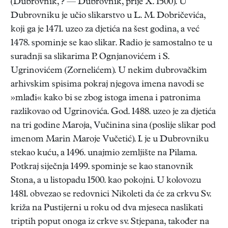
(Dubrovnik, ? — Dubrovnik, prije X. 1500). U
Dubrovniku je učio slikarstvo u L. M. Dobričevića,
koji ga je 1471. uzeo za djetića na šest godina, a već
1478. spominje se kao slikar. Radio je samostalno te u
suradnji sa slikarima P. Ognjanovićem i S.
Ugrinovićem (Zornelićem). U nekim dubrovačkim
arhivskim spisima pokraj njegova imena navodi se
»mlađi« kako bi se zbog istoga imena i patronima
razlikovao od Ugrinovića. God. 1488. uzeo je za djetića
na tri godine Maroja, Vučinina sina (poslije slikar pod
imenom Marin Maroje Vučetić). I. je u Dubrovniku
stekao kuću, a 1496. unajmio zemljište na Pilama.
Potkraj siječnja 1499. spominje se kao stanovnik
Stona, a u listopadu 1500. kao pokojni. U kolovozu
1481. obvezao se redovnici Nikoleti da će za crkvu Sv.
križa na Pustijerni u roku od dva mjeseca naslikati
triptih poput onoga iz crkve sv. Stjepana, također na