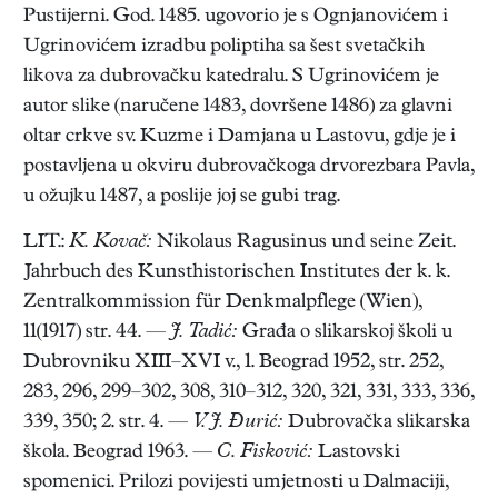
Pustijerni. God. 1485. ugovorio je s Ognjanovićem i
Ugrinovićem izradbu poliptiha sa šest svetačkih
likova za dubrovačku katedralu. S Ugrinovićem je
autor slike (naručene 1483, dovršene 1486) za glavni
oltar crkve sv. Kuzme i Damjana u Lastovu, gdje je i
postavljena u okviru dubrovačkoga drvorezbara Pavla,
u ožujku 1487, a poslije joj se gubi trag.
LIT.:
K. Kovač:
Nikolaus Ragusinus und seine Zeit.
Jahrbuch des Kunsthistorischen Institutes der k. k.
Zentralkommission für Denkmalpflege (Wien),
11(1917) str. 44. —
J. Tadić:
Građa o slikarskoj školi u
Dubrovniku XIII–XVI v., 1. Beograd 1952, str. 252,
283, 296, 299–302, 308, 310–312, 320, 321, 331, 333, 336,
339, 350; 2. str. 4. —
V. J. Đurić:
Dubrovačka slikarska
škola. Beograd 1963. —
C. Fisković:
Lastovski
spomenici. Prilozi povijesti umjetnosti u Dalmaciji,