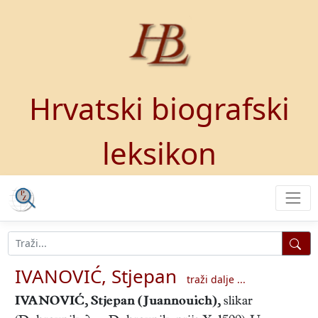
Hrvatski biografski
leksikon
IVANOVIĆ, Stjepan
traži dalje ...
IVANOVIĆ, Stjepan
(Juannouich),
slikar