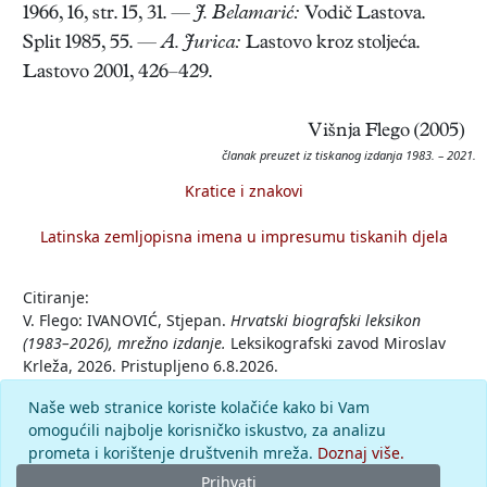
1966, 16, str. 15, 31. —
J. Belamarić:
Vodič Lastova.
Split 1985, 55. —
A. Jurica:
Lastovo kroz stoljeća.
Lastovo 2001, 426–429.
Višnja Flego (2005)
članak preuzet iz tiskanog izdanja 1983. – 2021.
Kratice i znakovi
Latinska zemljopisna imena u impresumu tiskanih djela
Citiranje:
V. Flego: IVANOVIĆ, Stjepan.
Hrvatski biografski leksikon
(1983–2026), mrežno izdanje.
Leksikografski zavod Miroslav
Krleža, 2026. Pristupljeno 6.8.2026.
<https://hbl.lzmk.hr/clanak/ivanovic-stjepan>.
Naše web stranice koriste kolačiće kako bi Vam
omogućili najbolje korisničko iskustvo, za analizu
Komentar
prometa i korištenje društvenih mreža.
Doznaj više.
Prihvati