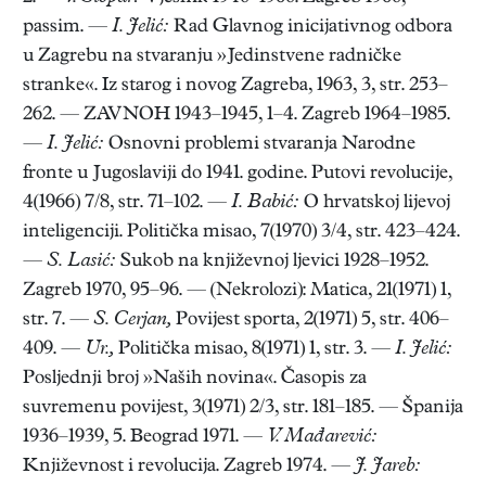
passim. —
I. Jelić:
Rad Glavnog inicijativnog odbora
u Zagrebu na stvaranju »Jedinstvene radničke
stranke«. Iz starog i novog Zagreba, 1963, 3, str. 253–
262. — ZAVNOH 1943–1945, 1–4. Zagreb 1964–1985.
—
I. Jelić:
Osnovni problemi stvaranja Narodne
fronte u Jugoslaviji do 1941. godine. Putovi revolucije,
4(1966) 7/8, str. 71–102. —
I. Babić:
O hrvatskoj lijevoj
inteligenciji. Politička misao, 7(1970) 3/4, str. 423–424.
—
S. Lasić:
Sukob na književnoj ljevici 1928–1952.
Zagreb 1970, 95–96. — (Nekrolozi): Matica, 21(1971) 1,
str. 7. —
S. Cerjan,
Povijest sporta, 2(1971) 5, str. 406–
409. —
Ur.,
Politička misao, 8(1971) 1, str. 3. —
I. Jelić:
Posljednji broj »Naših novina«. Časopis za
suvremenu povijest, 3(1971) 2/3, str. 181–185. — Španija
1936–1939, 5. Beograd 1971. —
V. Mađarević:
Književnost i revolucija. Zagreb 1974. —
J. Jareb: