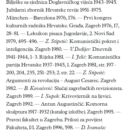
Bilješke sa sjednica Doglavničkog vijeća 1943–1945.
Jubilarni zbornik Hrvatske revije 1951–1975.
München—Barcelona 1976, 176. — Prvi kongres
kulturnih radnika Hrvatske. Građa. Zagreb 1976, 17,
28–81. — Leksikon pisaca Jugoslavije, 2. Novi Sad
1979, 495–496. —
Z. Stipetić:
Komunistički pokret i
inteligencija. Zagreb 1980. —
V. Dedijer:
Dnevnik
1941–1944, 1–3. Rijeka 1981. —
I. Jelić:
Komunistička
partija Hrvatske 1937–1945, 1. Zagreb 1981, str. 197–
200, 204, 235, 251–253; 2. str. 22. —
Z. Stipetić:
Argumenti za revoluciju – August Cesarec. Zagreb
1982. —
B. Kovačević:
Slučaj zagrebačkih revizionista.
Zagreb 1989. —
I. Supek:
Krivovjernik na ljevici.
Zagreb 1992. — Antun Augustinčić. Komorna
skulptura 1917–1932 (katalog izložbe). Zagreb 1995. —
Pravni fakultet u Zagrebu. Prilozi za povijest
Fakulteta, I/1. Zagreb 1996, 598. —
D. Ivanuša: