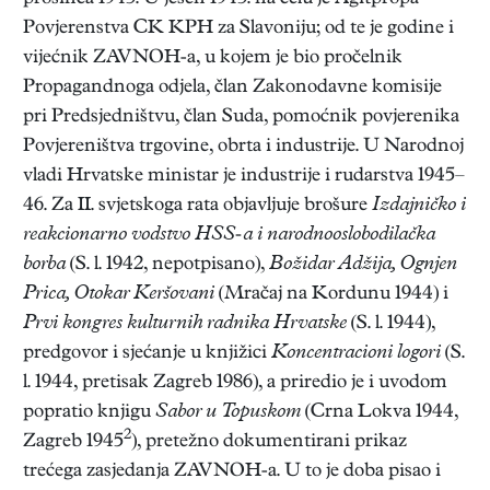
Povjerenstva CK KPH za Slavoniju; od te je godine i
vijećnik ZAVNOH-a, u kojem je bio pročelnik
Propagandnoga odjela, član Zakonodavne komisije
pri Predsjedništvu, član Suda, pomoćnik povjerenika
Povjereništva trgovine, obrta i industrije. U Narodnoj
vladi Hrvatske ministar je industrije i rudarstva 1945–
46. Za II. svjetskoga rata objavljuje brošure
Izdajničko i
reakcionarno vodstvo HSS-a i narodnooslobodilačka
borba
(S. l. 1942, nepotpisano),
Božidar Adžija, Ognjen
Prica, Otokar Keršovani
(Mračaj na Kordunu 1944) i
Prvi kongres kulturnih radnika Hrvatske
(S. l. 1944),
predgovor i sjećanje u knjižici
Koncentracioni logori
(S.
l. 1944, pretisak Zagreb 1986), a priredio je i uvodom
popratio knjigu
Sabor u Topuskom
(Crna Lokva 1944,
2
Zagreb 1945
), pretežno dokumentirani prikaz
trećega zasjedanja ZAVNOH-a. U to je doba pisao i