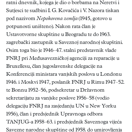
ratni dnevnik, kojega je dio o borbama na Neretvi i
Sutjesci te sudbini I. G. Kovačića i V. Nazora tiskan
pod nazivom
Nepokorena zemlja
(1945, gotovo u
potpunosti uništeno). Nakon rata član je
Ustavotvorne skupštine u Beogradu te do 1963.
zagrebački zastupnik u Saveznoj narodnoj skupštini.
Osim toga bio je 1946–47. stalni predstavnik vlade
FNRJ pri Međusavezničkoj agenciji za reparacije u
Bruxellesu, član jugoslavenske delegacije na
Konferenciji ministara vanjskih poslova u Londonu
1946. i Moskvi 1947, poslanik FNRJ u Rimu 1947–52.
te Bonnu 1952–56, podsekretar u Državnom
sekretarijatu za vanjske poslove 1956–58 (vodio
delegaciju FNRJ na zasjedanju UN u New Yorku
1956), član i predsjednik Upravnoga odbora
TANJUG-a 1958–63. i predsjednik Saveznoga vijeća
Savezne narodne skupštine od 1958. do umirovljenja