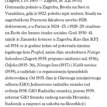
(Zagreb, 1. IV. 1903 — Zagreb, 18. XII. 1970).
Gimnaziju polazio u Zagrebu, Brodu na Savi te
Varaždinu, gdje je 1922. položio ispit zrelosti. Studij na
zagrebačkom Pravnom fakultetu završio 1928.
doktoratom, a u Parizu je 1924–25. i 1928–29. studirao
na École des hautes études sociales. God. 1930–41.
tajnik je Zanatske komore u Zagrebu. Kao član KPJ
od 1934. te je godine jedan od pokretača njezina
legalnoga lista
Pregled,
zatim član uredništava
Našega
kalendara
(Zagreb 1935; potpuno uništeno izd. 1936),
Odjeka
(1935–36),
Novoga lista
(1937) i
Naših novina
(1939), a sudjeluje i u organiziranju španjolskih
dobrovoljaca. Od 1935. član je Glavnoga inicijativnoga
odbora (GIO) Jedinstvene radničke stranke (od
svibnja 1938. GIO Radničke stranke), potom 1939.
sekretar GIO Stranke radnog naroda Hrvatske.
Sudionik u raspravi za sukoba na filozofskoj i