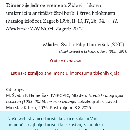
Dimenzije jednog vremena. Židovi – likovni
umjetnici u antifašističkoj borbi i žrtve holokausta
(katalog izložbe). Zagreb 1996, 11–13, 17, 26, 34. —
H.
Sirotković:
ZAVNOH. Zagreb 2002.
Mladen Švab i Filip Hameršak (2005)
članak preuzet iz tiskanog izdanja 1983. – 2021.
Kratice i znakovi
Latinska zemljopisna imena u impresumu tiskanih djela
Citiranje:
M. Švab i F. Hameršak: IVEKOVIĆ, Mladen.
Hrvatski biografski
leksikon (1983–2026), mrežno izdanje.
Leksikografski zavod
Miroslav Krleža, 2026. Pristupljeno 8.8.2026.
<https://hbl.lzmk.hr/clanak/ivekovic-mladen>.
Naše web stranice koriste kolačiće kako bi Vam
omogućili najbolje korisničko iskustvo, za analizu
Komentar