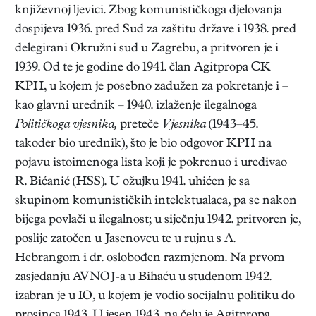
književnoj ljevici. Zbog komunističkoga djelovanja
dospijeva 1936. pred Sud za zaštitu države i 1938. pred
delegirani Okružni sud u Zagrebu, a pritvoren je i
1939. Od te je godine do 1941. član Agitpropa CK
KPH, u kojem je posebno zadužen za pokretanje i –
kao glavni urednik – 1940. izlaženje ilegalnoga
Političkoga vjesnika,
preteče
Vjesnika
(1943–45.
također bio urednik), što je bio odgovor KPH na
pojavu istoimenoga lista koji je pokrenuo i uređivao
R. Bićanić (HSS). U ožujku 1941. uhićen je sa
skupinom komunističkih intelektualaca, pa se nakon
bijega povlači u ilegalnost; u siječnju 1942. pritvoren je,
poslije zatočen u Jasenovcu te u rujnu s A.
Hebrangom i dr. oslobođen razmjenom. Na prvom
zasjedanju AVNOJ-a u Bihaću u studenom 1942.
izabran je u IO, u kojem je vodio socijalnu politiku do
prosinca 1943. U jesen 1943. na čelu je Agitpropa