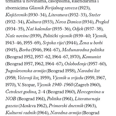
temama u novinama, časopisima, kalendarima i
zbornicima
Glasnik Ferijalnog saveza
(1923),
Književnik
(1930–34),
Literatura
(1932–33),
Stožer
(1932–34),
Kultura
(1933),
Nova Danica
(1934),
Pregled
(1934–35),
Naš kalendar
(1935–36),
Odjek
(1937–38),
Naše novine
(1939),
Politički vjesnik
(1939–40;
Vjesnik,
1943–46, 1955–69),
Srpska riječ
(1944),
Žena u borbi
(1945),
Borba
(1946, 1961–67),
Međunarodna politika
(Beograd 1952, 1957–62, 1964–67, 1970),
Komunist
(Beograd 1957, 1962, 1964–67),
Oslobođenje
(1957–60),
Jugoslovenska armija
(Beograd 1958),
Narodni list
(1958;
Večernji list,
1959),
Vjesnik u srijedu
(1959, 1967,
1970), V. Stopar,
Vjesnik 1940–1960
(Zagreb 1960),
Četrdeset godina,
2–4 (Beograd 1960),
Hercegovina u
NOB
(Beograd 1961),
Politika
(1961),
Literaturnaja
gazeta
(Moskva 1962),
Primorski dnevnik
(1963),
Kulturni radnik
(1964),
Narodna armija
(Beograd