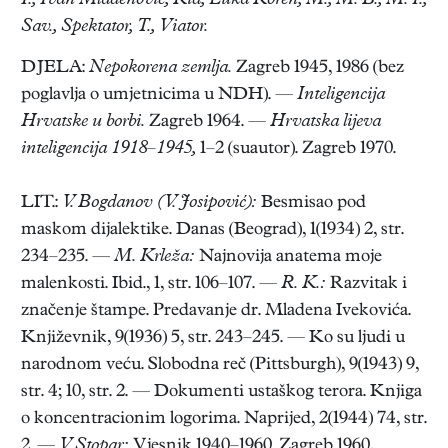
I., Ivan Mladenović, Kid, Luka Koren, M., M. B., M. I.,
Sav., Spektator, T., Viator.
DJELA:
Nepokorena zemlja.
Zagreb 1945, 1986 (bez
poglavlja o umjetnicima u NDH). —
Inteligencija
Hrvatske u borbi.
Zagreb 1964. —
Hrvatska lijeva
inteligencija 1918–1945,
1–2 (suautor). Zagreb 1970.
LIT.:
V. Bogdanov (V. Josipović):
Besmisao pod
maskom dijalektike. Danas (Beograd), 1(1934) 2, str.
234–235. —
M. Krleža:
Najnovija anatema moje
malenkosti. Ibid., 1, str. 106–107. —
R. K.:
Razvitak i
značenje štampe. Predavanje dr. Mladena Ivekovića.
Književnik, 9(1936) 5, str. 243–245. — Ko su ljudi u
narodnom veću. Slobodna reč (Pittsburgh), 9(1943) 9,
str. 4; 10, str. 2. — Dokumenti ustaškog terora. Knjiga
o koncentracionim logorima. Naprijed, 2(1944) 74, str.
2. —
V. Stopar:
Vjesnik 1940–1960. Zagreb 1960,