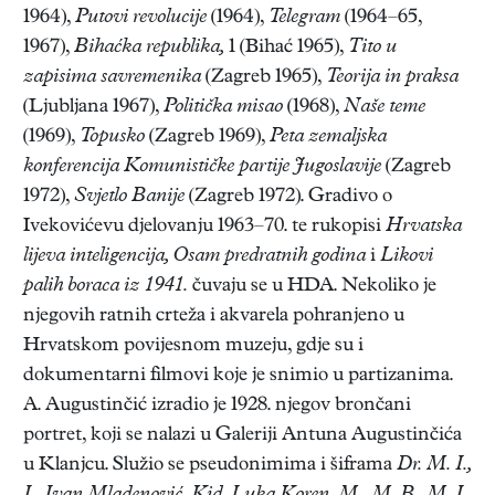
1964),
Putovi revolucije
(1964),
Telegram
(1964–65,
1967),
Bihaćka republika,
1 (Bihać 1965),
Tito u
zapisima savremenika
(Zagreb 1965),
Teorija in praksa
(Ljubljana 1967),
Politička misao
(1968),
Naše teme
(1969),
Topusko
(Zagreb 1969),
Peta zemaljska
konferencija Komunističke partije Jugoslavije
(Zagreb
1972),
Svjetlo Banije
(Zagreb 1972). Gradivo o
Ivekovićevu djelovanju 1963–70. te rukopisi
Hrvatska
lijeva inteligencija, Osam predratnih godina
i
Likovi
palih boraca iz 1941.
čuvaju se u HDA. Nekoliko je
njegovih ratnih crteža i akvarela pohranjeno u
Hrvatskom povijesnom muzeju, gdje su i
dokumentarni filmovi koje je snimio u partizanima.
A. Augustinčić izradio je 1928. njegov brončani
portret, koji se nalazi u Galeriji Antuna Augustinčića
u Klanjcu. Služio se pseudonimima i šiframa
Dr. M. I.,