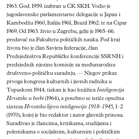
1963. God. 1959. izabran u CK SKH. Vodio je
jugoslavenske parlamentarne delegacije u Japan i
Kambodžu 1960, Italiju 1961, Brazil 1962. te na Cipar
1969. Od 1963. živio u Zagrebu, gdje je 1965–66.
predavač na Fakultetu političkih nauka. Pod kraj
života bio je član Savjeta federacije, član
Predsjedništva Republičke konferencije SSRNH i
predsjednik njezine komisije za međunarodnu
društveno-političku suradnju. — Njegov prikaz
prvoga kongresa kulturnih i javnih radnika u
Topuskom 1944. tiskan je kao knjižica
Inteligencija
Hrvatske u borbi
(1964), a posebno se ističe opsežna
sinteza
Hrvatska lijeva inteligencija 1918–1945,
1–2
(1970), kojoj je bio redaktor i autor glavnih prinosa.
Surađivao je člancima, kritikama, studijama i
polemikama o socijalnim, kulturnim i političkim