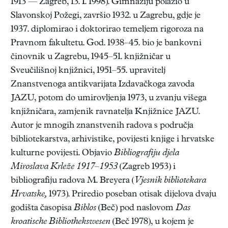
1913 — Zagreb, 13. I. 1998). Gimnaziju polazio u
Slavonskoj Požegi, završio 1932. u Zagrebu, gdje je
1937. diplomirao i doktorirao temeljem rigoroza na
Pravnom fakultetu. God. 1938–45. bio je bankovni
činovnik u Zagrebu, 1945–51. knjižničar u
Sveučilišnoj knjižnici, 1951–55. upravitelj
Znanstvenoga antikvarijata Izdavačkoga zavoda
JAZU, potom do umirovljenja 1973, u zvanju višega
knjižničara, zamjenik ravnatelja Knjižnice JAZU.
Autor je mnogih znanstvenih radova s područja
bibliotekarstva, arhivistike, povijesti knjige i hrvatske
kulturne povijesti. Objavio
Bibliografiju djela
Miroslava Krleže 1917–1953
(Zagreb 1953) i
bibliografiju radova M. Breyera (
Vjesnik bibliotekara
Hrvatske,
1973). Priredio poseban otisak dijelova dvaju
godišta časopisa
Biblos
(Beč) pod naslovom
Das
kroatische Bibliothekswesen
(Beč 1978), u kojem je