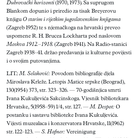
Dubrovački horizonti
(1970, 1973). Sa suprugom
Blankom dopunio i priredio za tisak Breyerovu
knjigu
O starim i rijetkim jugoslavenskim knjigama
(Zagreb 1952) te s njemačkoga na hrvatski preveo
uspomene R. H. Brucea Lockharta pod naslovom
Moskva 1912.–1918.
(Zagreb 1941). Na Radio-stanici
Zagreb 1938–41. držao predavanja iz kulturne povijesti
i o svojim putovanjima.
LIT.:
M. Selaković:
Povodom bibliografije djela
Miroslava Krleže. Letopis Matice srpske (Beograd),
130(1954) 373, str. 323–326. — 70-godišnjica smrti
Ivana Kukuljevića Sakcinskoga. Vjesnik bibliotekara
Hrvatske, 5(1958–59) 1/4, str. 127. —
M. Despot:
O
postanku i sastavu biblioteke Ivana Kukuljevića.
Vijesti muzealaca i konzervatora Hrvatske, 11(1962)
str. 122–123. —
S. Hafner:
Vereinigung