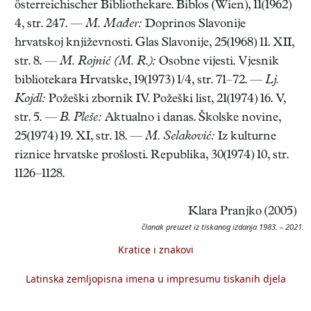
österreichischer Bibliothekare. Biblos (Wien), 11(1962)
4, str. 247. —
M. Mađer:
Doprinos Slavonije
hrvatskoj književnosti. Glas Slavonije, 25(1968) 11. XII,
str. 8. —
M. Rojnić (M. R.):
Osobne vijesti. Vjesnik
bibliotekara Hrvatske, 19(1973) 1/4, str. 71–72. —
Lj.
Kojdl:
Požeški zbornik IV. Požeški list, 21(1974) 16. V,
str. 5. —
B. Pleše:
Aktualno i danas. Školske novine,
25(1974) 19. XI, str. 18. —
M. Selaković:
Iz kulturne
riznice hrvatske prošlosti. Republika, 30(1974) 10, str.
1126–1128.
Klara Pranjko (2005)
članak preuzet iz tiskanog izdanja 1983. – 2021.
Kratice i znakovi
Latinska zemljopisna imena u impresumu tiskanih djela