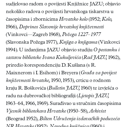
sudjelovao radom o povijesti Knjižnice JAZU; objavio
nekoliko radova o povijesti hrvatskoga tiskarstva u
časopisima i zbornicima
Hrvatsko kolo
(1952;
Kolo,
1966),
Doprinos Slavonije hrvatskoj književnosti
(Vinkovci—Zagreb 1968),
Požega 1227–1977
(Slavonska Požega 1977),
Knjiga o knjigama
(Vinkovci
1994). U izdanjima JAZU objavio studiju
O postanku i
sastavu biblioteke Ivana Kukuljevića
(
Rad JAZU,
1962),
priredio korespondenciju D. Kušlana (s R.
Maixnerom i I. Esihom) i Breyera (
Građa za povijest
književnosti hrvatske,
1950, 1953), crticu o rodnom
kraju R. Boškovića (
Bulletin JAZU,
1960) te izvješća o
radu na dubrovačkoj bibliografiji (
Ljetopis JAZU,
1963–64, 1966, 1969). Surađivao u stručnim časopisima
Vjesnik bibliotekara Hrvatske
(1950–58),
Arhivist
(Beograd 1952),
Bilten Udruženja izdavačkih poduzeća
NR Hrvatske
(1952),
Narodna knjižnica
(1960) i