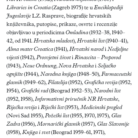
Libraries in Croatia
(Zagreb 1975) te u
Enciklopediji
Jugoslavije
LZ. Rasprave, biografije hrvatskih
književnika, putopise, prikaze, osvrte i recenzije
objavljivao u periodicima
Omladina
(1932–38, 1940–
42, od 1941.
Hrvatska mladost
),
Hrvatski list
(1940–41),
Alma mater Croatica
(1941),
Hrvatski narod
i
Nedjeljne
vijesti
(1942),
Prosvjetni život
i
Rinascita – Preporod
(1943),
Neue Ordnung
,
Nova Hrvatska
i
Seljačko
ognjište
(1944),
Narodna knjiga
(1948–50),
Farmaceutski
glasnik
(1949–62),
Filatelija
(1952),
Grafička revija
(1952,
1954),
Grafički rad
(Beograd 1952–53),
Narodni list
(1952, 1958),
Informativni priručnik NR Hrvatske
,
Riječka revija
i
Riječki list
(1953),
Medicinski pregled
(Novi Sad 1955),
Požeški list
(1955, 1970, 1975),
Glas
Zadra
(1956),
Mornarički glasnik
(1957),
Glas Slavonije
(1958),
Knjiga i svet
(Beograd 1959–61, 1971),