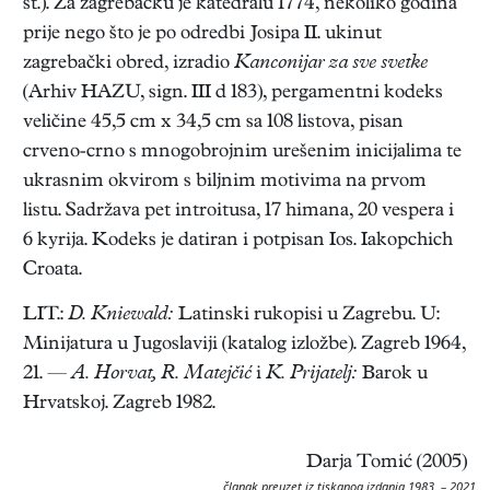
st.). Za zagrebačku je katedralu 1774, nekoliko godina
prije nego što je po odredbi Josipa II. ukinut
zagrebački obred, izradio
Kanconijar za sve svetke
(Arhiv HAZU, sign. III d 183), pergamentni kodeks
veličine 45,5 cm x 34,5 cm sa 108 listova, pisan
crveno-crno s mnogobrojnim urešenim inicijalima te
ukrasnim okvirom s biljnim motivima na prvom
listu. Sadržava pet introitusa, 17 himana, 20 vespera i
6 kyrija. Kodeks je datiran i potpisan Ios. Iakopchich
Croata.
LIT.:
D. Kniewald:
Latinski rukopisi u Zagrebu. U:
Minijatura u Jugoslaviji (katalog izložbe). Zagreb 1964,
21. —
A. Horvat, R. Matejčić
i
K. Prijatelj:
Barok u
Hrvatskoj. Zagreb 1982.
Darja Tomić (2005)
članak preuzet iz tiskanog izdanja 1983. – 2021.