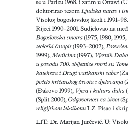
se u Parizu 1968. i zatim u Ottawi (U
doktorirao tezom
Ljudska narav i ist
Visokoj bogoslovskoj školi i 1991–9
Rijeci 1990–2001. Sudjelovao na m
Bogoslovska smotra
(1975, 1980, 1995
teološki časopis
(1993–2002),
Posvećeni
1999),
Medicina
(1997),
Vjesnik Đako
u povodu 700. obljetnice smrti sv. To
kateheza i Drugi vatikanski sabor
(Za
počelo kršćanskog života i djelovanja
(
(Đakovo 1999),
Vjera i kultura duha
(
(Split 2000),
Odgovornost za život
(Sp
religijskom leksikonu
LZ. Pisao i skrip
LIT.: Dr. Marijan Jurčević. U: Viso