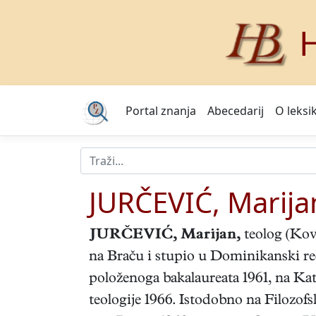
H
Portal znanja
Abecedarij
O leksi
JURČEVIĆ, Marija
JURČEVIĆ, Marijan
,
teolog (Kov
na Braču i stupio u Dominikanski red
položenoga bakalaureata 1961, na Kat
teologije 1966. Istodobno na Filozofs