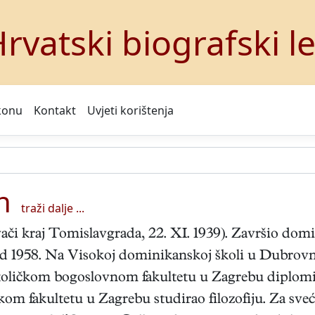
rvatski biografski l
konu
Kontakt
Uvjeti korištenja
n
traži dalje ...
ači kraj Tomislavgrada, 22. XI. 1939). Završio dom
 1958. Na Visokoj dominikanskoj školi u Dubrovniku
oličkom bogoslovnom fakultetu u Zagrebu diplomirao
kom fakultetu u Zagrebu studirao filozofiju. Za sveće