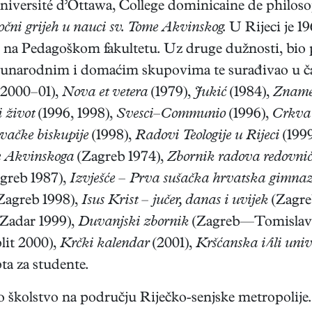
niversité d’Ottawa, College dominicaine de philosoph
očni grijeh u nauci sv. Tome Akvinskog.
U Rijeci je 19
8. na Pedagoškom fakultetu. Uz druge dužnosti, bi
eđunarodnim i domaćim skupovima te surađivao u 
, 2000–01),
Nova et vetera
(1979),
Jukić
(1984),
Zname
 život
(1996, 1998),
Svesci–Communio
(1996),
Crkva
vačke biskupije
(1998),
Radovi Teologije u Rijeci
(199
me Akvinskoga
(Zagreb 1974),
Zbornik radova redovnič
greb 1987),
Izvješće – Prva sušačka hrvatska gimnazi
Zagreb 1998),
Isus Krist – jučer, danas i uvijek
(Zagre
Zadar 1999),
Duvanjski zbornik
(Zagreb—Tomislav
lit 2000),
Krčki kalendar
(2001),
Kršćanska i/ili uni
ta za studente.
ko školstvo na području Riječko-senjske metropolij