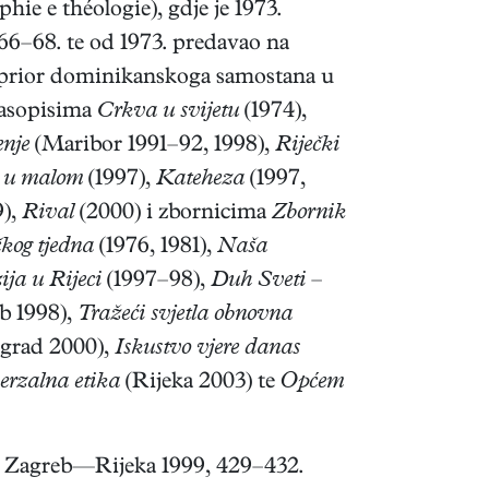
ie e théologie), gdje je 1973.
66–68. te od 1973. predavao na
o prior dominikanskoga samostana u
časopisima
Crkva u svijetu
(1974),
nje
(Maribor 1991–92, 1998),
Riječki
 u malom
(1997),
Kateheza
(1997,
9),
Rival
(2000) i zbornicima
Zbornik
kog tjedna
(1976, 1981),
Naša
ja u Rijeci
(1997–98),
Duh Sveti –
b 1998),
Tražeći svjetla obnovna
grad 2000),
Iskustvo vjere danas
verzalna etika
(Rijeka 2003) te
Općem
e. Zagreb—Rijeka 1999, 429–432.