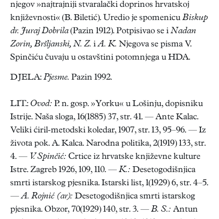
njegov »najtrajniji stvaralački doprinos hrvatskoj
književnosti« (B. Biletić). Uredio je spomenicu
Biskup
dr. Juraj Dobrila
(Pazin 1912). Potpisivao se i
Nadan
Zorin, Bršljanski, N. Z.
i
A. K.
Njegova se pisma V.
Spinčiću čuvaju u ostavštini potomnjega u HDA.
DJELA:
Pjesme.
Pazin 1992.
LIT.:
Ovod:
P. n. gosp. »Yorku« u Lošinju, dopisniku
Istrije. Naša sloga, 16(1885) 37, str. 41. — Ante Kalac.
Veliki ćiril-metodski koledar, 1907, str. 13, 95–96. — Iz
života pok. A. Kalca. Narodna politika, 2(1919) 133, str.
4. —
V. Spinčić:
Crtice iz hrvatske književne kulture
Istre. Zagreb 1926, 109, 110. —
K.:
Desetogodišnjica
smrti istarskog pjesnika. Istarski list, 1(1929) 6, str. 4–5.
—
A. Rojnić (ar):
Desetogodišnjica smrti istarskog
pjesnika. Obzor, 70(1929) 140, str. 3. —
B. S.:
Antun