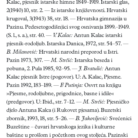
Kalac, pjesnik istarske himne 1849–1919. Istarski glas,
2(1940) 10, str. 2. — Iz istarske književnosti. Hrvatski
krugoval, 3(1943) 38, str. 18. — Hrvatska gimnazija u
Pazinu. Pedesetogodišnjici svog osnivanja 1899.–1949.
(S. l., s. a.), str. 40. —
V. Kalac:
Antun Kalac istarski
pjesnik-rodoljub. Istarska Danica, 1972, str. 54–57. —
B. Milanović:
Hrvatski narodni preporod u Istri.
Pazin 1973, 307. —
M. Strčić:
Istarska beseda i
pobuna, 2. Pula 1985, 92–95. —
J. Bratulić:
Antun
Kalac pjesnik Istre (pogovor). U: A. Kalac, Pjesme.
Pazin 1992, 183–189. —
F. Putinja:
Osvrt na knjigu
»Pjesme, rodoljubne, prigodnice, basne i idile«
(predgovor). U: Ibid., str. 7–12. —
M. Strčić:
Pjesničko
djelo Antuna Kalca (i Rukovet pjesama). Buzetski
zbornik, 1993, 18, str. 5–26. —
B. Jakovljević:
Svećenici
Buzeštine – čuvari hrvatskoga jezika i kulturne
baštine u prošlom i početkom ovog stoljeća. Pazinski