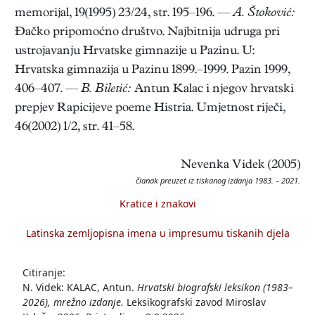
memorijal, 19(1995) 23/24, str. 195–196. —
A. Štoković:
Đačko pripomoćno društvo. Najbitnija udruga pri
ustrojavanju Hrvatske gimnazije u Pazinu. U:
Hrvatska gimnazija u Pazinu 1899.–1999. Pazin 1999,
406–407. —
B. Biletić:
Antun Kalac i njegov hrvatski
prepjev Rapicijeve poeme Histria. Umjetnost riječi,
46(2002) 1/2, str. 41–58.
Nevenka Videk (2005)
članak preuzet iz tiskanog izdanja 1983. – 2021.
Kratice i znakovi
Latinska zemljopisna imena u impresumu tiskanih djela
Citiranje:
N. Videk: KALAC, Antun.
Hrvatski biografski leksikon (1983–
2026), mrežno izdanje.
Leksikografski zavod Miroslav