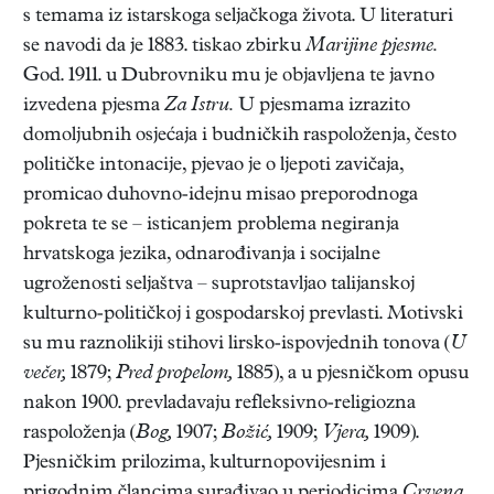
s temama iz istarskoga seljačkoga života. U literaturi
se navodi da je 1883. tiskao zbirku
Marijine pjesme.
God. 1911. u Dubrovniku mu je objavljena te javno
izvedena pjesma
Za Istru.
U pjesmama izrazito
domoljubnih osjećaja i budničkih raspoloženja, često
političke intonacije, pjevao je o ljepoti zavičaja,
promicao duhovno-idejnu misao preporodnoga
pokreta te se – isticanjem problema negiranja
hrvatskoga jezika, odnarođivanja i socijalne
ugroženosti seljaštva – suprotstavljao talijanskoj
kulturno-političkoj i gospodarskoj prevlasti. Motivski
su mu raznolikiji stihovi lirsko-ispovjednih tonova (
U
večer,
1879;
Pred propelom,
1885), a u pjesničkom opusu
nakon 1900. prevladavaju refleksivno-religiozna
raspoloženja (
Bog,
1907;
Božić,
1909;
Vjera,
1909).
Pjesničkim prilozima, kulturnopovijesnim i
prigodnim člancima surađivao u periodicima
Crvena