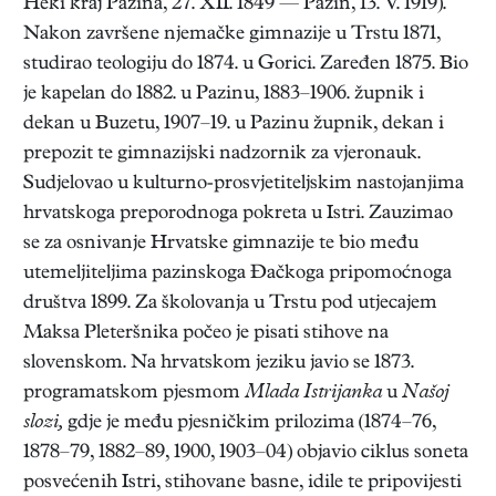
Heki kraj Pazina, 27. XII. 1849 — Pazin, 13. V. 1919).
Nakon završene njemačke gimnazije u Trstu 1871,
studirao teologiju do 1874. u Gorici. Zaređen 1875. Bio
je kapelan do 1882. u Pazinu, 1883–1906. župnik i
dekan u Buzetu, 1907–19. u Pazinu župnik, dekan i
prepozit te gimnazijski nadzornik za vjeronauk.
Sudjelovao u kulturno-prosvjetiteljskim nastojanjima
hrvatskoga preporodnoga pokreta u Istri. Zauzimao
se za osnivanje Hrvatske gimnazije te bio među
utemeljiteljima pazinskoga Đačkoga pripomoćnoga
društva 1899. Za školovanja u Trstu pod utjecajem
Maksa Pleteršnika počeo je pisati stihove na
slovenskom. Na hrvatskom jeziku javio se 1873.
programatskom pjesmom
Mlada Istrijanka
u
Našoj
slozi,
gdje je među pjesničkim prilozima (1874–76,
1878–79, 1882–89, 1900, 1903–04) objavio ciklus soneta
posvećenih Istri, stihovane basne, idile te pripovijesti