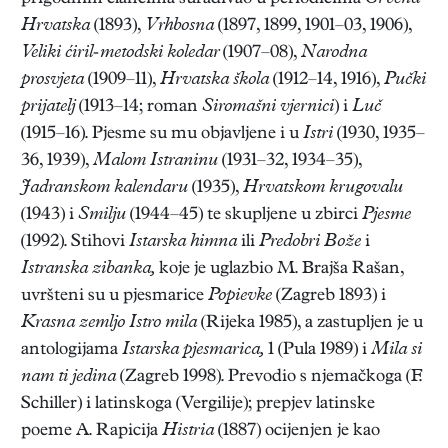
Hrvatska
(1893),
Vrhbosna
(1897, 1899, 1901–03, 1906),
Veliki ćiril-metodski koledar
(1907–08),
Narodna
prosvjeta
(1909–11),
Hrvatska škola
(1912–14, 1916),
Pučki
prijatelj
(1913–14; roman
Siromašni vjernici
) i
Luč
(1915–16). Pjesme su mu objavljene i u
Istri
(1930, 1935–
36, 1939),
Malom Istraninu
(1931–32, 1934–35),
Jadranskom kalendaru
(1935),
Hrvatskom krugovalu
(1943) i
Smilju
(1944–45) te skupljene u zbirci
Pjesme
(1992). Stihovi
Istarska himna
ili
Predobri Bože
i
Istranska zibanka,
koje je uglazbio M. Brajša Rašan,
uvršteni su u pjesmarice
Popievke
(Zagreb 1893) i
Krasna zemljo Istro mila
(Rijeka 1985), a zastupljen je u
antologijama
Istarska pjesmarica,
1 (Pula 1989) i
Mila si
nam ti jedina
(Zagreb 1998). Prevodio s njemačkoga (F.
Schiller) i latinskoga (Vergilije); prepjev latinske
poeme A. Rapicija
Histria
(1887) ocijenjen je kao