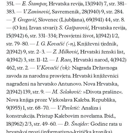
351. —
E. Štampar,
Hrvatska revija, 13(1940) 7, str. 381–
383. —
V. Zaninović,
Savremenik, 28(1940) 9, str. 284.
—
J. Gregorič,
Slovenec (Ljubljana), 69(1941) 44, str. 8.
— (O knj. Izvan stvari):
S. Gašparović,
Hrvatska revija,
15(1942) 6, str. 331–334; Prosvjetni život, 1(1942) 1/2,
str. 79–80. —
I. G. Kovačić (-n),
Književni tjednik,
2(1942) 9, str. 2–3. —
Z. Milković,
Hrvatski ženski list,
4(1942) 3, str. 11–12. —
I. Raos,
Hrvatski narod, 4(1942)
462, str. 2. —
V. Kovačić (vk):
Nagrada Državnoga
zavoda za narodnu prosvjetu. Hrvatski književnici
nagrađeni na hrvatsko Antunovo. Nova Hrvatska,
2(1942) 139, str. 9. —
M. Selaković:
»Divota prašine«.
Nova knjiga proze Vjekoslava Kaleba. Republika,
9(1955) 1, str. 68–70. —
V. Pavletić:
Analiza i
konstrukcija. Pristup Kalebovim novelama. Ibid.,
18(1962) 2/3, str. 49–60. —
Đ. Šnajder:
Godine rata u
hrvatskoj prozi (informativno-kritička kronika).