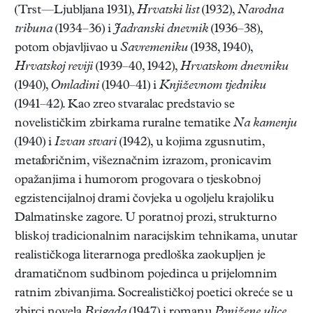
(Trst—Ljubljana 1931),
Hrvatski list
(1932),
Narodna
tribuna
(1934–36) i
Jadranski dnevnik
(1936–38),
potom objavljivao u
Savremeniku
(1938, 1940),
Hrvatskoj reviji
(1939–40, 1942),
Hrvatskom dnevniku
(1940),
Omladini
(1940–41) i
Književnom tjedniku
(1941–42). Kao zreo stvaralac predstavio se
novelističkim zbirkama ruralne tematike
Na kamenju
(1940) i
Izvan stvari
(1942), u kojima zgusnutim,
metaforičnim, višeznačnim izrazom, pronicavim
opažanjima i humorom progovara o tjeskobnoj
egzistencijalnoj drami čovjeka u ogoljelu krajoliku
Dalmatinske zagore. U poratnoj prozi, strukturno
bliskoj tradicionalnim naracijskim tehnikama, unutar
realističkoga literarnoga predloška zaokupljen je
dramatičnom sudbinom pojedinca u prijelomnim
ratnim zbivanjima. Socrealističkoj poetici okreće se u
zbirci novela
Brigada
(1947) i romanu
Ponižene ulice