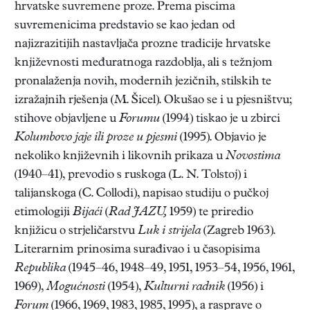
hrvatske suvremene proze. Prema piscima
suvremenicima predstavio se kao jedan od
najizrazitijih nastavljača prozne tradicije hrvatske
književnosti međuratnoga razdoblja, ali s težnjom
pronalaženja novih, modernih jezičnih, stilskih te
izražajnih rješenja (M. Šicel). Okušao se i u pjesništvu;
stihove objavljene u
Forumu
(1994) tiskao je u zbirci
Kolumbovo jaje ili proze u pjesmi
(1995). Objavio je
nekoliko književnih i likovnih prikaza u
Novostima
(1940–41), prevodio s ruskoga (L. N. Tolstoj) i
talijanskoga (C. Collodi), napisao studiju o pučkoj
etimologiji
Bijaći
(
Rad JAZU,
1959) te priredio
knjižicu o strjeličarstvu
Luk i strijela
(Zagreb 1963).
Literarnim prinosima surađivao i u časopisima
Republika
(1945–46, 1948–49, 1951, 1953–54, 1956, 1961,
1969),
Mogućnosti
(1954),
Kulturni radnik
(1956) i
Forum
(1966, 1969, 1983, 1985, 1995), a rasprave o