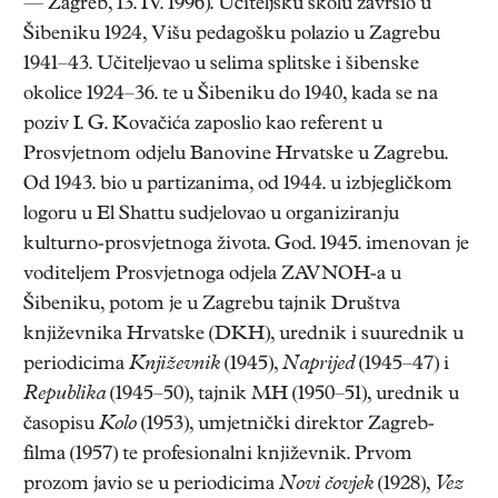
— Zagreb, 13. IV. 1996). Učiteljsku školu završio u
Šibeniku 1924, Višu pedagošku polazio u Zagrebu
1941–43. Učiteljevao u selima splitske i šibenske
okolice 1924–36. te u Šibeniku do 1940, kada se na
poziv I. G. Kovačića zaposlio kao referent u
Prosvjetnom odjelu Banovine Hrvatske u Zagrebu.
Od 1943. bio u partizanima, od 1944. u izbjegličkom
logoru u El Shattu sudjelovao u organiziranju
kulturno-prosvjetnoga života. God. 1945. imenovan je
voditeljem Prosvjetnoga odjela ZAVNOH-a u
Šibeniku, potom je u Zagrebu tajnik Društva
književnika Hrvatske (DKH), urednik i suurednik u
periodicima
Književnik
(1945),
Naprijed
(1945–47) i
Republika
(1945–50), tajnik MH (1950–51), urednik u
časopisu
Kolo
(1953), umjetnički direktor Zagreb-
filma (1957) te profesionalni književnik. Prvom
prozom javio se u periodicima
Novi čovjek
(1928),
Vez