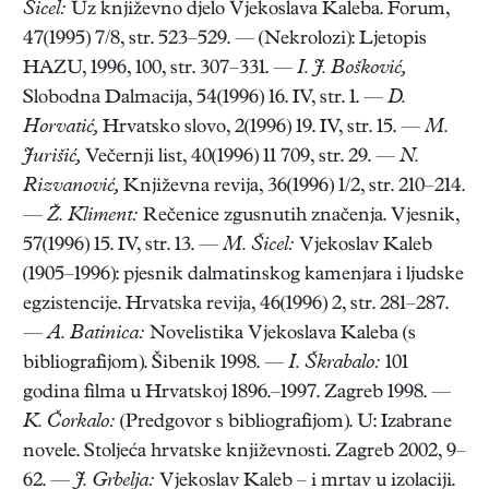
Šicel:
Uz književno djelo Vjekoslava Kaleba. Forum,
47(1995) 7/8, str. 523–529. — (Nekrolozi): Ljetopis
HAZU, 1996, 100, str. 307–331. —
I. J. Bošković,
Slobodna Dalmacija, 54(1996) 16. IV, str. 1. —
D.
Horvatić,
Hrvatsko slovo, 2(1996) 19. IV, str. 15. —
M.
Jurišić,
Večernji list, 40(1996) 11 709, str. 29. —
N.
Rizvanović,
Književna revija, 36(1996) 1/2, str. 210–214.
—
Ž. Kliment:
Rečenice zgusnutih značenja. Vjesnik,
57(1996) 15. IV, str. 13. —
M. Šicel:
Vjekoslav Kaleb
(1905–1996): pjesnik dalmatinskog kamenjara i ljudske
egzistencije. Hrvatska revija, 46(1996) 2, str. 281–287.
—
A. Batinica:
Novelistika Vjekoslava Kaleba (s
bibliografijom). Šibenik 1998. —
I. Škrabalo:
101
godina filma u Hrvatskoj 1896.–1997. Zagreb 1998. —
K. Čorkalo:
(Predgovor s bibliografijom). U: Izabrane
novele. Stoljeća hrvatske književnosti. Zagreb 2002, 9–
62. —
J. Grbelja:
Vjekoslav Kaleb – i mrtav u izolaciji.