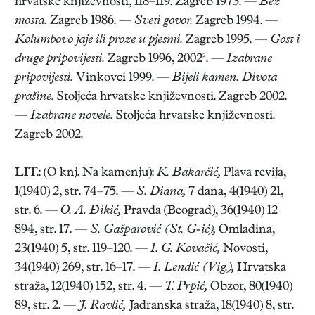
hrvatske književnosti, 118–119. Zagreb 1973. —
Bez
mosta.
Zagreb 1986. —
Sveti govor.
Zagreb 1994. —
Kolumbovo jaje ili proze u pjesmi.
Zagreb 1995. —
Gost i
druge pripovijesti.
Zagreb 1996, 2002². —
Izabrane
pripovijesti.
Vinkovci 1999. —
Bijeli kamen. Divota
prašine.
Stoljeća hrvatske književnosti. Zagreb 2002.
—
Izabrane novele.
Stoljeća hrvatske književnosti.
Zagreb 2002.
LIT.: (O knj. Na kamenju):
K. Bakarčić,
Plava revija,
1(1940) 2, str. 74–75. —
S. Diana,
7 dana, 4(1940) 21,
str. 6. —
O. A. Đikić,
Pravda (Beograd), 36(1940) 12
894, str. 17. —
S. Gašparović (St. G-ić),
Omladina,
23(1940) 5, str. 119–120. —
I. G. Kovačić,
Novosti,
34(1940) 269, str. 16–17. —
I. Lendić (Vig.),
Hrvatska
straža, 12(1940) 152, str. 4. —
T. Prpić,
Obzor, 80(1940)
89, str. 2. —
J. Ravlić,
Jadranska straža, 18(1940) 8, str.