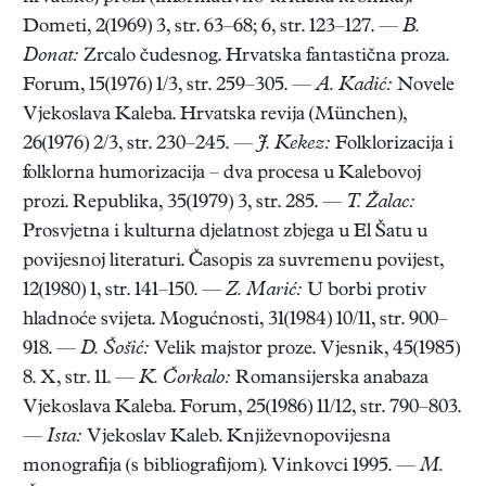
Dometi, 2(1969) 3, str. 63–68; 6, str. 123–127. —
B.
Donat:
Zrcalo čudesnog. Hrvatska fantastična proza.
Forum, 15(1976) 1/3, str. 259–305. —
A. Kadić:
Novele
Vjekoslava Kaleba. Hrvatska revija (München),
26(1976) 2/3, str. 230–245. —
J. Kekez:
Folklorizacija i
folklorna humorizacija – dva procesa u Kalebovoj
prozi. Republika, 35(1979) 3, str. 285. —
T. Žalac:
Prosvjetna i kulturna djelatnost zbjega u El Šatu u
povijesnoj literaturi. Časopis za suvremenu povijest,
12(1980) 1, str. 141–150. —
Z. Marić:
U borbi protiv
hladnoće svijeta. Mogućnosti, 31(1984) 10/11, str. 900–
918. —
D. Šošić:
Velik majstor proze. Vjesnik, 45(1985)
8. X, str. 11. —
K. Čorkalo:
Romansijerska anabaza
Vjekoslava Kaleba. Forum, 25(1986) 11/12, str. 790–803.
—
Ista:
Vjekoslav Kaleb. Književnopovijesna
monografija (s bibliografijom). Vinkovci 1995. —
M.