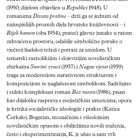
(1950; dijelom objavljen u
Republici
1948). U
romanima
Divota prašine
– drži ga se jednim od
najuspjelijih proznih djela hrvatske književnosti – i
Bijeli kamen
(oba 1954), prateći glavne junake u ratom
zahvaćenu prostoru, odašilje simbolične poruke o
vječnoj ljudskoj težnji i potrazi za smislom. U
tematski raznolikijim i slojevitijim novelističkim
zbirkama
Smrtni zvuci
(1957) i
Nagao vjetar
(1959)
traga za modernijom narativnom strukturom i
kompozicijom te naglašenom simbolikom. Sadržajno
i stilski kompleksan roman
Bez mosta
(1986), pisan
kao dijaloška rasprava s esejističkim umetcima, opora
je kritika socijalističke ideologije i prakse (Katica
Čorkalo). Bogatim, mozaičnim i višeslojnim
novelističkim opusom s obilježjima novih traženja,
često i eksperimentiranja, K. je ušao u sam vrh