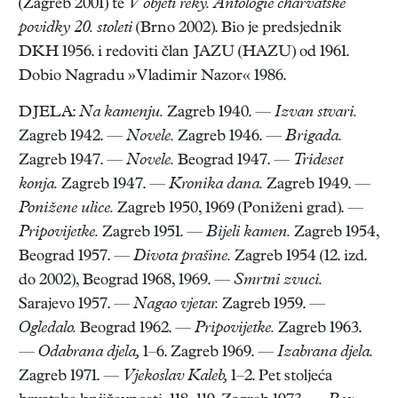
(Zagreb 2001) te
V objeti reky. Antologie charvatske
povidky 20. stoleti
(Brno 2002). Bio je predsjednik
DKH 1956. i redoviti član JAZU (HAZU) od 1961.
Dobio Nagradu »Vladimir Nazor« 1986.
DJELA:
Na kamenju.
Zagreb 1940. —
Izvan stvari.
Zagreb 1942. —
Novele.
Zagreb 1946. —
Brigada.
Zagreb 1947. —
Novele.
Beograd 1947. —
Trideset
konja.
Zagreb 1947. —
Kronika dana.
Zagreb 1949. —
Ponižene ulice.
Zagreb 1950, 1969 (Poniženi grad). —
Pripovijetke.
Zagreb 1951. —
Bijeli kamen.
Zagreb 1954,
Beograd 1957. —
Divota prašine.
Zagreb 1954 (12. izd.
do 2002), Beograd 1968, 1969. —
Smrtni zvuci.
Sarajevo 1957. —
Nagao vjetar.
Zagreb 1959. —
Ogledalo.
Beograd 1962. —
Pripovijetke.
Zagreb 1963.
—
Odabrana djela,
1–6. Zagreb 1969. —
Izabrana djela.
Zagreb 1971. —
Vjekoslav Kaleb,
1–2. Pet stoljeća