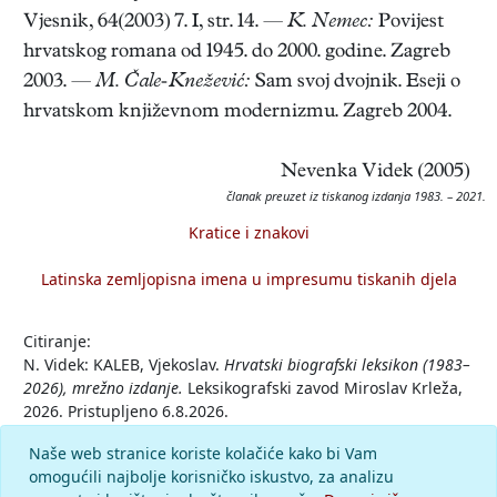
Vjesnik, 64(2003) 7. I, str. 14. —
K. Nemec:
Povijest
hrvatskog romana od 1945. do 2000. godine. Zagreb
2003. —
M. Čale-Knežević:
Sam svoj dvojnik. Eseji o
hrvatskom književnom modernizmu. Zagreb 2004.
Nevenka Videk (2005)
članak preuzet iz tiskanog izdanja 1983. – 2021.
Kratice i znakovi
Latinska zemljopisna imena u impresumu tiskanih djela
Citiranje:
N. Videk: KALEB, Vjekoslav.
Hrvatski biografski leksikon (1983–
2026), mrežno izdanje.
Leksikografski zavod Miroslav Krleža,
2026. Pristupljeno 6.8.2026.
<https://hbl.lzmk.hr/clanak/kaleb-vjekoslav>.
Naše web stranice koriste kolačiće kako bi Vam
omogućili najbolje korisničko iskustvo, za analizu
Komentar