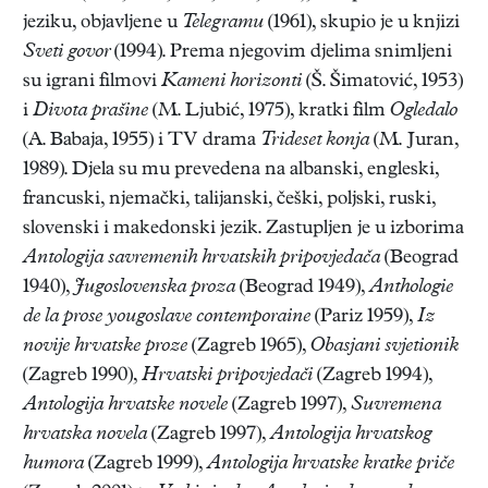
jeziku, objavljene u
Telegramu
(1961), skupio je u knjizi
Sveti govor
(1994). Prema njegovim djelima snimljeni
su igrani filmovi
Kameni horizonti
(Š. Šimatović, 1953)
i
Divota prašine
(M. Ljubić, 1975), kratki film
Ogledalo
(A. Babaja, 1955) i TV drama
Trideset konja
(M. Juran,
1989). Djela su mu prevedena na albanski, engleski,
francuski, njemački, talijanski, češki, poljski, ruski,
slovenski i makedonski jezik. Zastupljen je u izborima
Antologija savremenih hrvatskih pripovjedača
(Beograd
1940),
Jugoslovenska proza
(Beograd 1949),
Anthologie
de la prose yougoslave contemporaine
(Pariz 1959),
Iz
novije hrvatske proze
(Zagreb 1965),
Obasjani svjetionik
(Zagreb 1990),
Hrvatski pripovjedači
(Zagreb 1994),
Antologija hrvatske novele
(Zagreb 1997),
Suvremena
hrvatska novela
(Zagreb 1997),
Antologija hrvatskog
humora
(Zagreb 1999),
Antologija hrvatske kratke priče