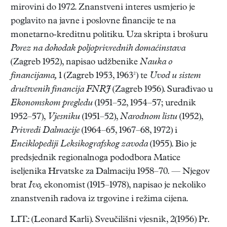
mirovini do 1972. Znanstveni interes usmjerio je
poglavito na javne i poslovne financije te na
monetarno-kreditnu politiku. Uza skripta i brošuru
Porez na dohodak poljoprivrednih domaćinstava
(Zagreb 1952), napisao udžbenike
Nauka o
financijama,
1 (Zagreb 1953, 1963²) te
Uvod u sistem
društvenih financija FNRJ
(Zagreb 1956). Surađivao u
Ekonomskom pregledu
(1951–52, 1954–57; urednik
1952–57),
Vjesniku
(1951–52),
Narodnom listu
(1952),
Privredi Dalmacije
(1964–65, 1967–68, 1972) i
Enciklopediji Leksikografskog zavoda
(1955). Bio je
predsjednik regionalnoga pododbora Matice
iseljenika Hrvatske za Dalmaciju 1958–70. — Njegov
brat
Ivo,
ekonomist (1915–1978), napisao je nekoliko
znanstvenih radova iz trgovine i režima cijena.
LIT.: (Leonard Karli). Sveučilišni vjesnik, 2(1956) Pr.