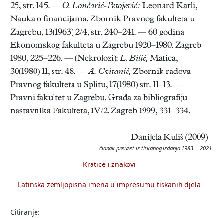
25, str. 145. —
O. Lončarić-Petojević:
Leonard Karli,
Nauka o financijama. Zbornik Pravnog fakulteta u
Zagrebu, 13(1963) 2/4, str. 240–241. — 60 godina
Ekonomskog fakulteta u Zagrebu 1920–1980. Zagreb
1980, 225–226. — (Nekrolozi):
L. Bilić,
Matica,
30(1980) 11, str. 48. —
A. Cvitanić,
Zbornik radova
Pravnog fakulteta u Splitu, 17(1980) str. 11–13. —
Pravni fakultet u Zagrebu. Građa za bibliografiju
nastavnika Fakulteta, IV/2. Zagreb 1999, 331–334.
Danijela Kuliš (2009)
članak preuzet iz tiskanog izdanja 1983. – 2021.
Kratice i znakovi
Latinska zemljopisna imena u impresumu tiskanih djela
Citiranje: