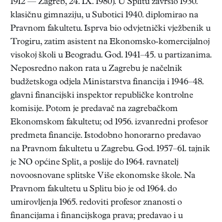
1912 — Zagreb, 24. IX. 1980). U Splitu završio 1930.
klasičnu gimnaziju, u Subotici 1940. diplomirao na
Pravnom fakultetu. Isprva bio odvjetnički vježbenik u
Trogiru, zatim asistent na Ekonomsko-komercijalnoj
visokoj školi u Beogradu. God. 1941–45. u partizanima.
Neposredno nakon rata u Zagrebu je načelnik
budžetskoga odjela Ministarstva financija i 1946–48.
glavni financijski inspektor republičke kontrolne
komisije. Potom je predavač na zagrebačkom
Ekonomskom fakultetu; od 1956. izvanredni profesor
predmeta financije. Istodobno honorarno predavao
na Pravnom fakultetu u Zagrebu. God. 1957–61. tajnik
je NO općine Split, a poslije do 1964. ravnatelj
novoosnovane splitske Više ekonomske škole. Na
Pravnom fakultetu u Splitu bio je od 1964. do
umirovljenja 1965. redoviti profesor znanosti o
financijama i financijskoga prava; predavao i u