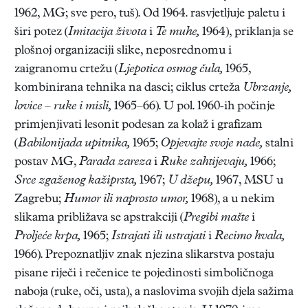
1962, MG; sve pero, tuš). Od 1964. rasvjetljuje paletu i
širi potez (
Imitacija života
i
Te muhe,
1964), priklanja se
plošnoj organizaciji slike, neposrednomu i
zaigranomu crtežu (
Ljepotica osmog čula,
1965,
kombinirana tehnika na dasci; ciklus crteža
Ubrzanje,
lovice – ruke i misli,
1965–66). U pol. 1960-ih počinje
primjenjivati lesonit podesan za kolaž i grafizam
(
Babilonijada upitnika,
1965;
Opjevajte svoje nade,
stalni
postav MG,
Parada zareza
i
Ruke zahtijevaju,
1966;
Srce zgaženog kažiprsta,
1967;
U džepu,
1967, MSU u
Zagrebu;
Humor ili naprosto umor,
1968), a u nekim
slikama približava se apstrakciji (
Pregibi mašte
i
Proljeće krpa,
1965;
Istrajati ili ustrajati
i
Recimo hvala,
1966). Prepoznatljiv znak njezina slikarstva postaju
pisane riječi i rečenice te pojedinosti simboličnoga
naboja (ruke, oči, usta), a naslovima svojih djela sažima