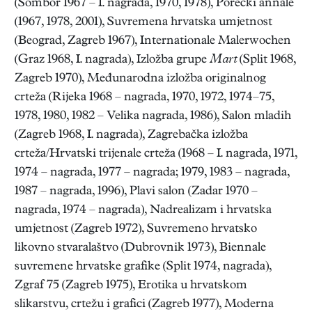
(Sombor 1967 – I. nagrada, 1970, 1978), Porečki annale
(1967, 1978, 2001), Suvremena hrvatska umjetnost
(Beograd, Zagreb 1967), Internationale Malerwochen
(Graz 1968, I. nagrada), Izložba grupe
Mart
(Split 1968,
Zagreb 1970), Međunarodna izložba originalnog
crteža (Rijeka 1968 – nagrada, 1970, 1972, 1974–75,
1978, 1980, 1982 – Velika nagrada, 1986), Salon mladih
(Zagreb 1968, I. nagrada), Zagrebačka izložba
crteža/Hrvatski trijenale crteža (1968 – I. nagrada, 1971,
1974 – nagrada, 1977 – nagrada; 1979, 1983 – nagrada,
1987 – nagrada, 1996), Plavi salon (Zadar 1970 –
nagrada, 1974 – nagrada), Nadrealizam i hrvatska
umjetnost (Zagreb 1972), Suvremeno hrvatsko
likovno stvaralaštvo (Dubrovnik 1973), Biennale
suvremene hrvatske grafike (Split 1974, nagrada),
Zgraf 75 (Zagreb 1975), Erotika u hrvatskom
slikarstvu, crtežu i grafici (Zagreb 1977), Moderna