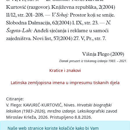
Kurtović (razgovor). Književna republika, 2(2004)
11/12, str. 201–208. —
V. Srhoj:
Prostor koji se smije.
Slobodna Dalmacija, 62(2004) 1. IX, str. 23. —
N.
Šegota-Lah:
Anđeli sjećanja i reklame u samoći
zajedništva. Novi list, 57(2004) 27. V, Pr., str. 7.
Višnja Flego (2009)
članak preuzet iz tiskanog izdanja 1983. – 2021.
Kratice i znakovi
Latinska zemljopisna imena u impresumu tiskanih djela
Citiranje:
V. Flego: KAVURIĆ-KURTOVIĆ, Nives.
Hrvatski biografski
leksikon (1983–2026), mrežno izdanje.
Leksikografski zavod
Miroslav Krleža, 2026. Pristupljeno 8.8.2026.
<https://hbl.lzmk.hr/clanak/kavuric-kurtovic-nives>.
Naše web stranice koriste kolačiće kako bi Vam