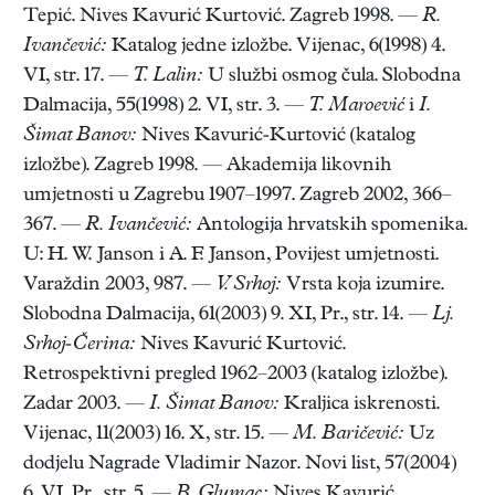
Tepić. Nives Kavurić Kurtović. Zagreb 1998. —
R.
Ivančević:
Katalog jedne izložbe. Vijenac, 6(1998) 4.
VI, str. 17. —
T. Lalin:
U službi osmog čula. Slobodna
Dalmacija, 55(1998) 2. VI, str. 3. —
T. Maroević
i
I.
Šimat Banov:
Nives Kavurić-Kurtović (katalog
izložbe). Zagreb 1998. — Akademija likovnih
umjetnosti u Zagrebu 1907–1997. Zagreb 2002, 366–
367. —
R. Ivančević:
Antologija hrvatskih spomenika.
U: H. W. Janson i A. F. Janson, Povijest umjetnosti.
Varaždin 2003, 987. —
V. Srhoj:
Vrsta koja izumire.
Slobodna Dalmacija, 61(2003) 9. XI, Pr., str. 14. —
Lj.
Srhoj-Čerina:
Nives Kavurić Kurtović.
Retrospektivni pregled 1962–2003 (katalog izložbe).
Zadar 2003. —
I. Šimat Banov:
Kraljica iskrenosti.
Vijenac, 11(2003) 16. X, str. 15. —
M. Baričević:
Uz
dodjelu Nagrade Vladimir Nazor. Novi list, 57(2004)
6. VI, Pr., str. 5. —
B. Glumac:
Nives Kavurić