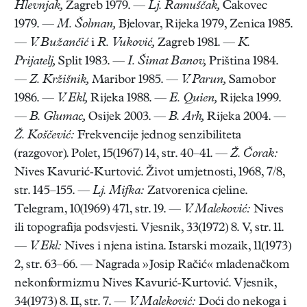
Hlevnjak,
Zagreb 1979. —
Lj. Ramuščak,
Čakovec
1979. —
M. Šolman,
Bjelovar, Rijeka 1979, Zenica 1985.
—
V. Bužančić
i
R. Vuković,
Zagreb 1981. —
K.
Prijatelj,
Split 1983. —
I. Šimat Banov,
Priština 1984.
—
Z. Kržišnik,
Maribor 1985. —
V. Parun,
Samobor
1986. —
V. Ekl,
Rijeka 1988. —
E. Quien,
Rijeka 1999.
—
B. Glumac,
Osijek 2003. —
B. Arh,
Rijeka 2004. —
Ž. Koščević:
Frekvencije jednog senzibiliteta
(razgovor). Polet, 15(1967) 14, str. 40–41. —
Ž. Čorak:
Nives Kavurić-Kurtović. Život umjetnosti, 1968, 7/8,
str. 145–155. —
Lj. Mifka:
Zatvorenica cjeline.
Telegram, 10(1969) 471, str. 19. —
V. Maleković:
Nives
ili topografija podsvjesti. Vjesnik, 33(1972) 8. V, str. 11.
—
V. Ekl:
Nives i njena istina. Istarski mozaik, 11(1973)
2, str. 63–66. — Nagrada »Josip Račić« mladenačkom
nekonformizmu Nives Kavurić-Kurtović. Vjesnik,
34(1973) 8. II, str. 7. —
V. Maleković:
Doći do nekoga i