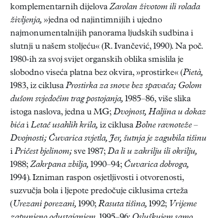
komplementarnih dijelova
Zarolan životom ili rolada
življenja,
»jedna od najintimnijih i ujedno
najmonumentalnijih panorama ljudskih sudbina i
slutnji u našem stoljeću« (R. Ivančević, 1990). Na poč.
1980-ih za svoj svijet organskih oblika smislila je
slobodno viseća platna bez okvira, »prostirke« (
Pietà,
1983, iz ciklusa
Prostirka za snove bez spavača; Golom
dušom svjedočim trag postojanja,
1985–86, više slika
istoga naslova, jedna u MG;
Dvojnost, Haljina u dokaz
bića
i
Letač usahlih krila,
iz ciklusa
Bolne ravnoteže –
Dvojnosti; Čuvarica svjetla, Jer, šutnja je zagubila tišinu
i
Pričest bjelinom;
sve 1987;
Da li u zakrilju ili okrilju,
1988;
Zakrpana zbilja,
1990–94;
Čuvarica dobroga,
1994). Izniman raspon osjetljivosti i otvorenosti,
suzvučja bola i ljepote predočuje ciklusima crteža
(
Urezani porezani,
1990;
Rasuta tišina,
1992;
Vrijeme
zapunjeno odustajanjem,
1995–96;
Osluškujem samo,