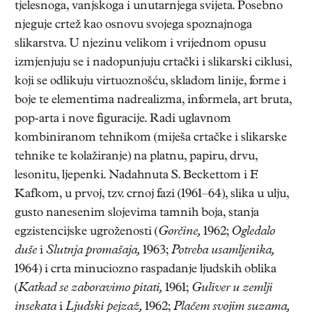
tjelesnoga, vanjskoga i unutarnjega svijeta. Posebno
njeguje crtež kao osnovu svojega spoznajnoga
slikarstva. U njezinu velikom i vrijednom opusu
izmjenjuju se i nadopunjuju crtački i slikarski ciklusi,
koji se odlikuju virtuoznošću, skladom linije, forme i
boje te elementima nadrealizma, informela, art bruta,
pop-arta i nove figuracije. Radi uglavnom
kombiniranom tehnikom (miješa crtačke i slikarske
tehnike te kolažiranje) na platnu, papiru, drvu,
lesonitu, ljepenki. Nadahnuta S. Beckettom i F.
Kafkom, u prvoj, tzv. crnoj fazi (1961–64), slika u ulju,
gusto nanesenim slojevima tamnih boja, stanja
egzistencijske ugroženosti (
Gorčine,
1962;
Ogledalo
duše
i
Slutnja promašaja,
1963;
Potreba usamljenika,
1964) i crta minuciozno raspadanje ljudskih oblika
(
Katkad se zaboravimo pitati,
1961;
Guliver u zemlji
insekata
i
Ljudski pejzaž,
1962;
Plačem svojim suzama,