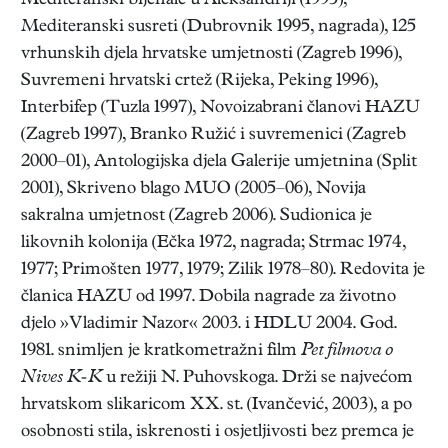
Mediteranski bijenale u Aleksandriji (1995),
Mediteranski susreti (Dubrovnik 1995, nagrada), 125
vrhunskih djela hrvatske umjetnosti (Zagreb 1996),
Suvremeni hrvatski crtež (Rijeka, Peking 1996),
Interbifep (Tuzla 1997), Novoizabrani članovi HAZU
(Zagreb 1997), Branko Ružić i suvremenici (Zagreb
2000–01), Antologijska djela Galerije umjetnina (Split
2001), Skriveno blago MUO (2005–06), Novija
sakralna umjetnost (Zagreb 2006). Sudionica je
likovnih kolonija (Ečka 1972, nagrada; Strmac 1974,
1977; Primošten 1977, 1979; Zilik 1978–80). Redovita je
članica HAZU od 1997. Dobila nagrade za životno
djelo »Vladimir Nazor« 2003. i HDLU 2004. God.
1981. snimljen je kratkometražni film
Pet filmova o
Nives K-K
u režiji N. Puhovskoga. Drži se najvećom
hrvatskom slikaricom XX. st. (Ivančević, 2003), a po
osobnosti stila, iskrenosti i osjetljivosti bez premca je