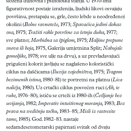
složena duhovna i psihološka stanja. U 1970-ima
figurativnost postaje izraženija, ljudski likovi osvajaju
površinu, pretapaju se, grle, često lebde u neodređenoj
okolini (
Bolne ravnoteže,
1973;
Spavaćica jedini dokaz
sna,
1975;
Tražiti rahle površine za šetnju duha,
1977;
sve platno;
Mor
bidna sa špiglom,
1975;
Haljine prepune
snova ili boja,
1975, Galerija umjetnina Split;
Nabujale
gomoljike,
1978; sve ulje na drvu), a uz prevladavajući
prigušeni kolorit javljaju se naglašeno koloristički
ciklus na daščicama (
Iluzija zajedništva,
1975;
Tragom
bezimenih istina,
1980–81) te portretni na platnu (
Lica
naličja,
1980). Uz crtački ciklus posvećen ruci (
Ah, te
ruke,
1976–80), ističu se crteži iz 1980-ih (
Češljanje bez
uvijanja,
1982;
Imperativ intuitivnog moranja,
1983;
Bez
prava na središ
nju točku,
1983–85;
Misli iz rastresite
tame,
1985). God. 1982–83. nastaje
sedamdesetometarski papirnati svitak od dvaju