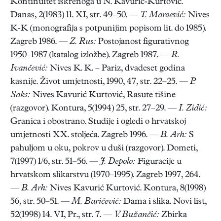
Kontinuitet iskrenoga u N. Kavurić-Kurtović.
Danas, 2(1983) 11. XI, str. 49–50. —
T. Maroević:
Nives
K-K (monografija s potpunijim popisom lit. do 1985).
Zagreb 1986. —
Z. Rus:
Postojanost figurativnog
1950–1987 (katalog izložbe). Zagreb 1987. —
R.
Ivančević:
Nives K. K. – Pariz, dvadeset godina
kasnije. Život umjetnosti, 1990, 47, str. 22–25. —
P.
Saks:
Nives Kavurić Kurtović, Rasute tišine
(razgovor). Kontura, 5(1994) 25, str. 27–29. —
I. Zidić:
Granica i obostrano. Studije i ogledi o hrvatskoj
umjetnosti XX. stoljeća. Zagreb 1996. —
B. Arh:
S
pahuljom u oku, pokrov u duši (razgovor). Dometi,
7(1997) 1/6, str. 51–56. —
J. Depolo:
Figuracije u
hrvatskom slikarstvu (1970–1995). Zagreb 1997, 264.
—
B. Arh:
Nives Kavurić Kurtović. Kontura, 8(1998)
56, str. 50–51. —
M. Baričević:
Dama i slika. Novi list,
52(1998) 14. VI, Pr., str. 7. —
V. Bužančić:
Zbirka