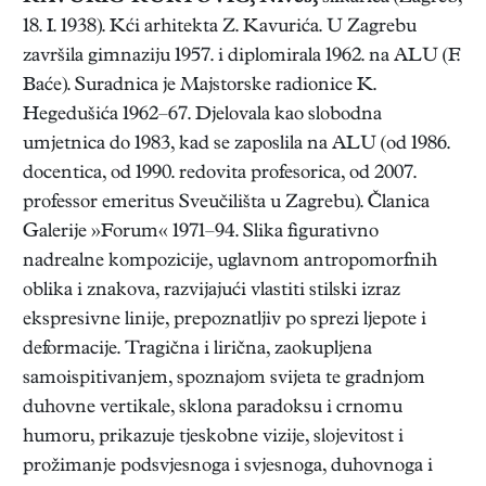
18. I. 1938). Kći arhitekta Z. Kavurića. U Zagrebu
završila gimnaziju 1957. i diplomirala 1962. na ALU (F.
Baće). Suradnica je Majstorske radionice K.
Hegedušića 1962–67. Djelovala kao slobodna
umjetnica do 1983, kad se zaposlila na ALU (od 1986.
docentica, od 1990. redovita profesorica, od 2007.
professor emeritus Sveučilišta u Zagrebu). Članica
Galerije »Forum« 1971–94. Slika figurativno
nadrealne kompozicije, uglavnom antropomorfnih
oblika i znakova, razvijajući vlastiti stilski izraz
ekspresivne linije, prepoznatljiv po sprezi ljepote i
deformacije. Tragična i lirična, zaokupljena
samoispitivanjem, spoznajom svijeta te gradnjom
duhovne vertikale, sklona paradoksu i crnomu
humoru, prikazuje tjeskobne vizije, slojevitost i
prožimanje podsvjesnoga i svjesnoga, duhovnoga i