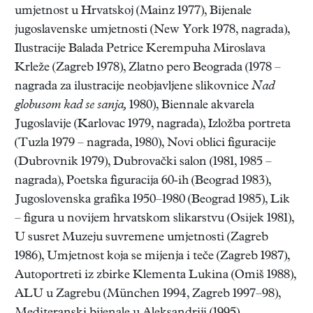
umjetnost u Hrvatskoj (Mainz 1977), Bijenale
jugoslavenske umjetnosti (New York 1978, nagrada),
Ilustracije Balada Petrice Kerempuha Miroslava
Krleže (Zagreb 1978), Zlatno pero Beograda (1978 –
nagrada za ilustracije neobjavljene slikovnice
Nad
globusom kad se sanja,
1980), Biennale akvarela
Jugoslavije (Karlovac 1979, nagrada), Izložba portreta
(Tuzla 1979 – nagrada, 1980), Novi oblici figuracije
(Dubrovnik 1979), Dubrovački salon (1981, 1985 –
nagrada), Poetska figuracija 60-ih (Beograd 1983),
Jugoslovenska grafika 1950–1980 (Beograd 1985), Lik
– figura u novijem hrvatskom slikarstvu (Osijek 1981),
U susret Muzeju suvremene umjetnosti (Zagreb
1986), Umjetnost koja se mijenja i teče (Zagreb 1987),
Autoportreti iz zbirke Klementa Lukina (Omiš 1988),
ALU u Zagrebu (München 1994, Zagreb 1997–98),