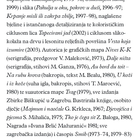
1999) i slika (
Pahulja u oku, pokrov u duši,
1996–97;
Krpanje misli ili zakrpa zbilje,
1997–98), naglašene
bjeline i istančanoga detaljiziranja te kolorističkim
ciklusom lica
Tapecirani jad
(2002) i ciklusom sliko-
kolaža na drvu i lesonitu reljefnih površina
Vrsta koja
izumire
(2003). Autorica je grafičkih mapa
Nives K-K
(serigrafija, predgovor V. Maleković, 1973),
Dalje ništa
(serigrafija, stihovi M. Ganza, 1976),
Au bord du toit –
Na rubu krova
(bakropis, tekst M. Bealu, 1980),
U koži
i iz kože
(suha igla, bakropis, stihovi T. Maroević,
1980) te suautorica mape
Trag
(1979), sve izdanja
Zbirke Biškupić u Zagrebu. Ilustrirala knjige, osobito
dječje (
Majmun i naočale
G. Krkleca, 1967;
Djevojčica i
pjesma
S. Mihalića, 1975;
Tko je čega sit
Z. Baloga, 1980,
Nagrada »Ivana Brlić Mažuranić« 1981; sve
zagrebačka izdanja) i časopis
Smib
(1973–74, 1979–83)