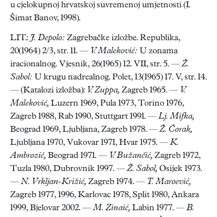
u cjelokupnoj hrvatskoj suvremenoj umjetnosti (I.
Šimat Banov, 1998).
LIT.:
J. Depolo:
Zagrebačke izložbe. Republika,
20(1964) 2/3, str. 11. —
V. Maleković:
U zonama
iracionalnog. Vjesnik, 26(1965) 12. VII, str. 5. —
Ž.
Sabol:
U krugu nadrealnog. Polet, 13(1965) 17. V, str. 14.
— (Katalozi izložba):
V. Zuppa,
Zagreb 1965. —
V.
Maleković,
Luzern 1969, Pula 1973, Torino 1976,
Zagreb 1988, Rab 1990, Stuttgart 1991. —
Lj. Mifka,
Beograd 1969, Ljubljana, Zagreb 1978. —
Ž. Čorak,
Ljubljana 1970, Vukovar 1971, Hvar 1975. —
K.
Ambrozić,
Beograd 1971. —
V. Bužančić,
Zagreb 1972,
Tuzla 1980, Dubrovnik 1997. —
Ž. Sabol,
Osijek 1973.
—
N. Vrkljan-Križić,
Zagreb 1974. —
T. Maroević,
Zagreb 1977, 1996, Karlovac 1978, Split 1980, Ankara
1999, Bjelovar 2002. —
M. Zinaić,
Labin 1977. —
B.