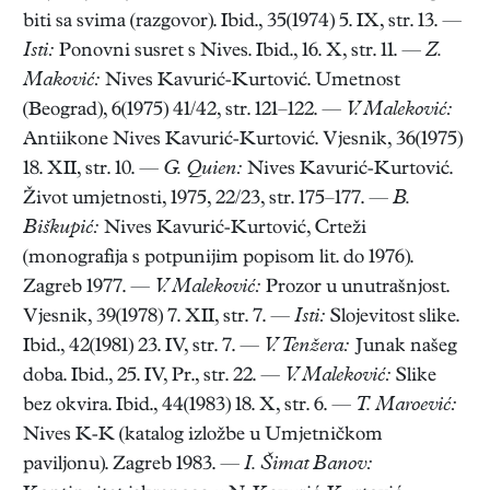
biti sa svima (razgovor). Ibid., 35(1974) 5. IX, str. 13. —
Isti:
Ponovni susret s Nives. Ibid., 16. X, str. 11. —
Z.
Maković:
Nives Kavurić-Kurtović. Umetnost
(Beograd), 6(1975) 41/42, str. 121–122. —
V. Maleković:
Antiikone Nives Kavurić-Kurtović. Vjesnik, 36(1975)
18. XII, str. 10. —
G. Quien:
Nives Kavurić-Kurtović.
Život umjetnosti, 1975, 22/23, str. 175–177. —
B.
Biškupić:
Nives Kavurić-Kurtović, Crteži
(monografija s potpunijim popisom lit. do 1976).
Zagreb 1977. —
V. Maleković:
Prozor u unutrašnjost.
Vjesnik, 39(1978) 7. XII, str. 7. —
Isti:
Slojevitost slike.
Ibid., 42(1981) 23. IV, str. 7. —
V. Tenžera:
Junak našeg
doba. Ibid., 25. IV, Pr., str. 22. —
V. Maleković:
Slike
bez okvira. Ibid., 44(1983) 18. X, str. 6. —
T. Maroević:
Nives K-K (katalog izložbe u Umjetničkom
paviljonu). Zagreb 1983. —
I. Šimat Banov: