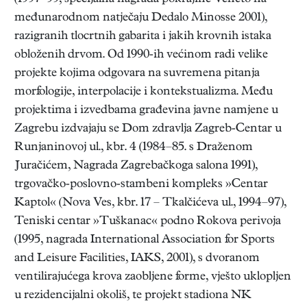
međunarodnom natječaju Dedalo Minosse 2001),
razigranih tlocrtnih gabarita i jakih krovnih istaka
obloženih drvom. Od 1990-ih većinom radi velike
projekte kojima odgovara na suvremena pitanja
morfologije, interpolacije i kontekstualizma. Među
projektima i izvedbama građevina javne namjene u
Zagrebu izdvajaju se Dom zdravlja Zagreb-Centar u
Runjaninovoj ul., kbr. 4 (1984–85. s Draženom
Juračićem, Nagrada Zagrebačkoga salona 1991),
trgovačko-poslovno-stambeni kompleks »Centar
Kaptol« (Nova Ves, kbr. 17 – Tkalčićeva ul., 1994–97),
Teniski centar »Tuškanac« podno Rokova perivoja
(1995, nagrada International Association for Sports
and Leisure Facilities, IAKS, 2001), s dvoranom
ventilirajućega krova zaobljene forme, vješto uklopljen
u rezidencijalni okoliš, te projekt stadiona NK