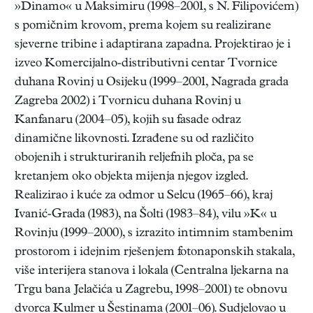
»Dinamo« u Maksimiru (1998–2001, s N. Filipovićem)
s pomičnim krovom, prema kojem su realizirane
sjeverne tribine i adaptirana zapadna. Projektirao je i
izveo Komercijalno-distributivni centar Tvornice
duhana Rovinj u Osijeku (1999–2001, Nagrada grada
Zagreba 2002) i Tvornicu duhana Rovinj u
Kanfanaru (2004–05), kojih su fasade odraz
dinamične likovnosti. Izrađene su od različito
obojenih i strukturiranih reljefnih ploča, pa se
kretanjem oko objekta mijenja njegov izgled.
Realizirao i kuće za odmor u Selcu (1965–66), kraj
Ivanić-Grada (1983), na Šolti (1983–84), vilu »K« u
Rovinju (1999–2000), s izrazito intimnim stambenim
prostorom i idejnim rješenjem fotonaponskih stakala,
više interijera stanova i lokala (Centralna ljekarna na
Trgu bana Jelačića u Zagrebu, 1998–2001) te obnovu
dvorca Kulmer u Šestinama (2001–06). Sudjelovao u