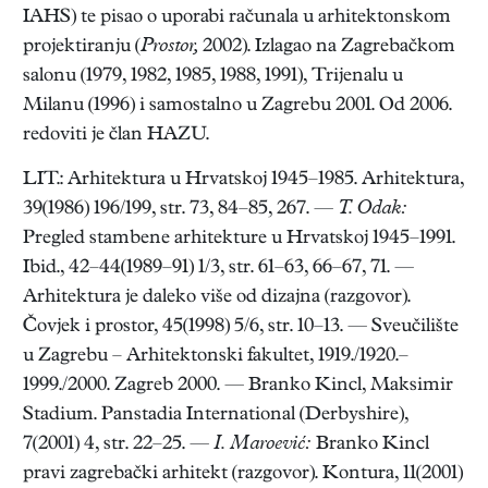
IAHS) te pisao o uporabi računala u arhitektonskom
projektiranju (
Prostor,
2002). Izlagao na Zagrebačkom
salonu (1979, 1982, 1985, 1988, 1991), Trijenalu u
Milanu (1996) i samostalno u Zagrebu 2001. Od 2006.
redoviti je član HAZU.
LIT.: Arhitektura u Hrvatskoj 1945–1985. Arhitektura,
39(1986) 196/199, str. 73, 84–85, 267. —
T. Odak:
Pregled stambene arhitekture u Hrvatskoj 1945–1991.
Ibid., 42–44(1989–91) 1/3, str. 61–63, 66–67, 71. —
Arhitektura je daleko više od dizajna (razgovor).
Čovjek i prostor, 45(1998) 5/6, str. 10–13. — Sveučilište
u Zagrebu – Arhitektonski fakultet, 1919./1920.–
1999./2000. Zagreb 2000. — Branko Kincl, Maksimir
Stadium. Panstadia International (Derbyshire),
7(2001) 4, str. 22–25. —
I. Maroević:
Branko Kincl
pravi zagrebački arhitekt (razgovor). Kontura, 11(2001)