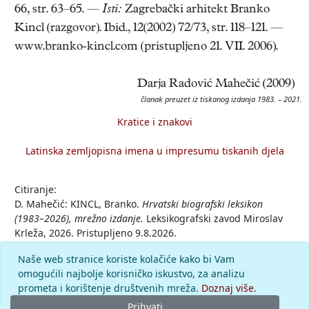
66, str. 63–65. —
Isti:
Zagrebački arhitekt Branko
Kincl (razgovor). Ibid., 12(2002) 72/73, str. 118–121. —
www.branko-kincl.com (pristupljeno 21. VII. 2006).
Darja Radović Mahečić (2009)
članak preuzet iz tiskanog izdanja 1983. – 2021.
Kratice i znakovi
Latinska zemljopisna imena u impresumu tiskanih djela
Citiranje:
D. Mahečić: KINCL, Branko.
Hrvatski biografski leksikon
(1983–2026), mrežno izdanje.
Leksikografski zavod Miroslav
Krleža, 2026. Pristupljeno 9.8.2026.
<https://hbl.lzmk.hr/clanak/kincl-branko>.
Naše web stranice koriste kolačiće kako bi Vam
omogućili najbolje korisničko iskustvo, za analizu
Komentar
prometa i korištenje društvenih mreža.
Doznaj više.
Prihvati