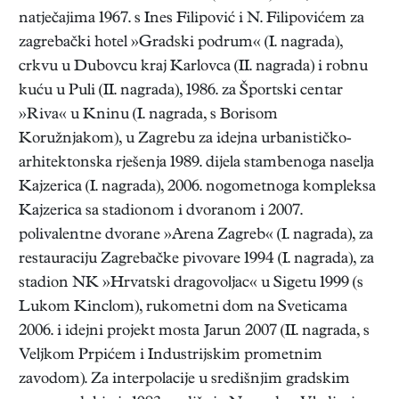
natječajima 1967. s Ines Filipović i N. Filipovićem za
zagrebački hotel »Gradski podrum« (I. nagrada),
crkvu u Dubovcu kraj Karlovca (II. nagrada) i robnu
kuću u Puli (II. nagrada), 1986. za Športski centar
»Riva« u Kninu (I. nagrada, s Borisom
Koružnjakom), u Zagrebu za idejna urbanističko-
arhitektonska rješenja 1989. dijela stambenoga naselja
Kajzerica (I. nagrada), 2006. nogometnoga kompleksa
Kajzerica sa stadionom i dvoranom i 2007.
polivalentne dvorane »Arena Zagreb« (I. nagrada), za
restauraciju Zagrebačke pivovare 1994 (I. nagrada), za
stadion NK »Hrvatski dragovoljac« u Sigetu 1999 (s
Lukom Kinclom), rukometni dom na Sveticama
2006. i idejni projekt mosta Jarun 2007 (II. nagrada, s
Veljkom Prpićem i Industrijskim prometnim
zavodom). Za interpolacije u središnjim gradskim