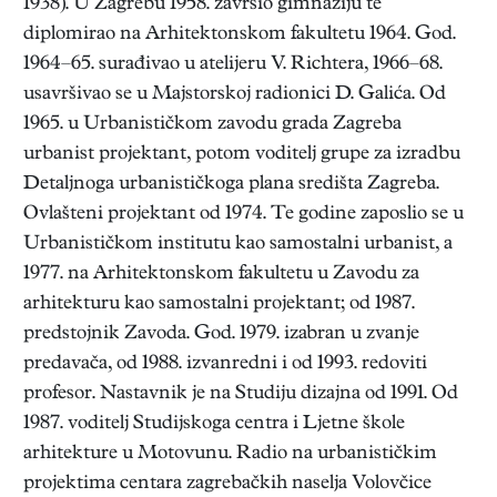
1938). U Zagrebu 1958. završio gimnaziju te
diplomirao na Arhitektonskom fakultetu 1964. God.
1964–65. surađivao u atelijeru V. Richtera, 1966–68.
usavršivao se u Majstorskoj radionici D. Galića. Od
1965. u Urbanističkom zavodu grada Zagreba
urbanist projektant, potom voditelj grupe za izradbu
Detaljnoga urbanističkoga plana središta Zagreba.
Ovlašteni projektant od 1974. Te godine zaposlio se u
Urbanističkom institutu kao samostalni urbanist, a
1977. na Arhitektonskom fakultetu u Zavodu za
arhitekturu kao samostalni projektant; od 1987.
predstojnik Zavoda. God. 1979. izabran u zvanje
predavača, od 1988. izvanredni i od 1993. redoviti
profesor. Nastavnik je na Studiju dizajna od 1991. Od
1987. voditelj Studijskoga centra i Ljetne škole
arhitekture u Motovunu. Radio na urbanističkim
projektima centara zagrebačkih naselja Volovčice