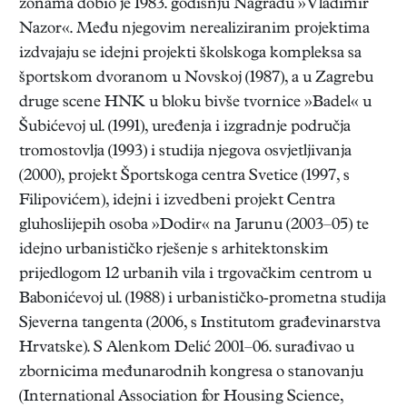
zonama dobio je 1983. godišnju Nagradu »Vladimir
Nazor«. Među njegovim nerealiziranim projektima
izdvajaju se idejni projekti školskoga kompleksa sa
športskom dvoranom u Novskoj (1987), a u Zagrebu
druge scene HNK u bloku bivše tvornice »Badel« u
Šubićevoj ul. (1991), uređenja i izgradnje područja
tromostovlja (1993) i studija njegova osvjetljivanja
(2000), projekt Športskoga centra Svetice (1997, s
Filipovićem), idejni i izvedbeni projekt Centra
gluhoslijepih osoba »Dodir« na Jarunu (2003–05) te
idejno urbanističko rješenje s arhitektonskim
prijedlogom 12 urbanih vila i trgovačkim centrom u
Babonićevoj ul. (1988) i urbanističko-prometna studija
Sjeverna tangenta (2006, s Institutom građevinarstva
Hrvatske). S Alenkom Delić 2001–06. surađivao u
zbornicima međunarodnih kongresa o stanovanju
(International Association for Housing Science,