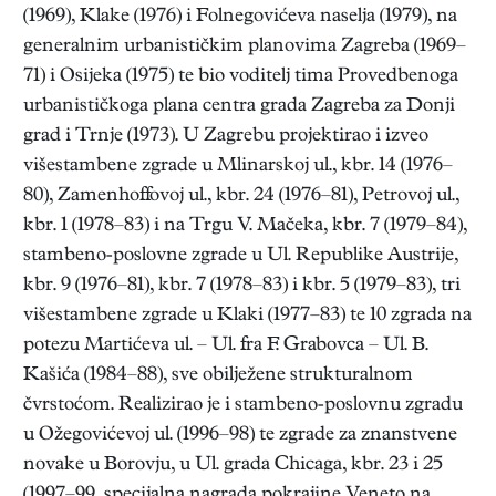
(1969), Klake (1976) i Folnegovićeva naselja (1979), na
generalnim urbanističkim planovima Zagreba (1969–
71) i Osijeka (1975) te bio voditelj tima Provedbenoga
urbanističkoga plana centra grada Zagreba za Donji
grad i Trnje (1973). U Zagrebu projektirao i izveo
višestambene zgrade u Mlinarskoj ul., kbr. 14 (1976–
80), Zamenhoffovoj ul., kbr. 24 (1976–81), Petrovoj ul.,
kbr. 1 (1978–83) i na Trgu V. Mačeka, kbr. 7 (1979–84),
stambeno-poslovne zgrade u Ul. Republike Austrije,
kbr. 9 (1976–81), kbr. 7 (1978–83) i kbr. 5 (1979–83), tri
višestambene zgrade u Klaki (1977–83) te 10 zgrada na
potezu Martićeva ul. – Ul. fra F. Grabovca – Ul. B.
Kašića (1984–88), sve obilježene strukturalnom
čvrstoćom. Realizirao je i stambeno-poslovnu zgradu
u Ožegovićevoj ul. (1996–98) te zgrade za znanstvene
novake u Borovju, u Ul. grada Chicaga, kbr. 23 i 25
(1997–99, specijalna nagrada pokrajine Veneto na