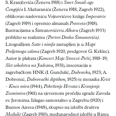
S. Kranjčevića (Ženeva 1918) i
Smrt Smail-age
Čengijića
I. Mažuranića (Ženeva 1918, Zagreb 1922),
oblikovao naslovnicu Vojnovićeve knjige
Imperatrix
(Zagreb 1919) i opremio almanah
Prosveta
(1918).
Ilustracijama u Šimunovićevu
Alkaru
(Zagreb 1933)
približio se realizmu
(Portret Dinka Šimunovića).
Litografijom
Satir i nimfa
zastupljen je u
Mapi
Proljetnoga salona
(Zagreb 1920, predgovor G. Krklec).
Autor je plakata (
Koncert Maje Strozzi-Pečić,
1918–19;
Slet sokolstva na Jadranu,
1931), inscenacija u
zagrebačkom HNK (I. Gundulić,
Dubravka,
1923; A.
Dobronić,
Dubrovački diptihon,
1925) te mozaika
Krist
–
Knez mira
(1944),
Pokrštenje Hrvata
i
Krunjenje
Zvonimira
(1961) na sjevernom pročelju zgrade Zavoda
sv. Jeronima. Izlagao samostalno u Zagrebu (1920) i
Buenos Airesu (1948), skupno na izložbi društva
Medulić
(Zagreb 1910), međunarodnoj izložbi u Rimu