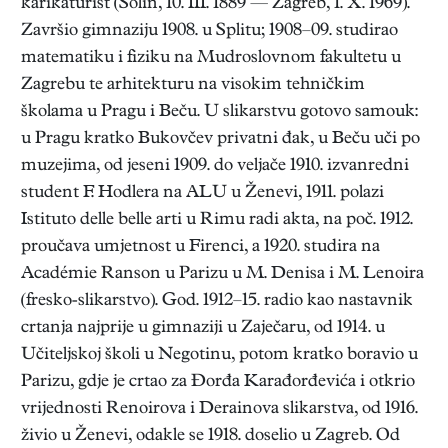
karikaturist (Solin, 10. III. 1889 — Zagreb, 1. X. 1969).
Završio gimnaziju 1908. u Splitu; 1908–09. studirao
matematiku i fiziku na Mudroslovnom fakultetu u
Zagrebu te arhitekturu na visokim tehničkim
školama u Pragu i Beču. U slikarstvu gotovo samouk:
u Pragu kratko Bukovčev privatni đak, u Beču uči po
muzejima, od jeseni 1909. do veljače 1910. izvanredni
student F. Hodlera na ALU u Ženevi, 1911. polazi
Istituto delle belle arti u Rimu radi akta, na poč. 1912.
proučava umjetnost u Firenci, a 1920. studira na
Académie Ranson u Parizu u M. Denisa i M. Lenoira
(fresko-slikarstvo). God. 1912–15. radio kao nastavnik
crtanja najprije u gimnaziji u Zaječaru, od 1914. u
Učiteljskoj školi u Negotinu, potom kratko boravio u
Parizu, gdje je crtao za Đorđa Karađorđevića i otkrio
vrijednosti Renoirova i Derainova slikarstva, od 1916.
živio u Ženevi, odakle se 1918. doselio u Zagreb. Od