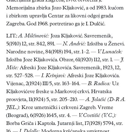
Galerijama grada Zagreba, 1976. otvorena je
Memorijalna zbirka Jozo Kljaković, a od 1983. kućom
i zbirkom upravlja Centar za likovni odgoj grada
Zagreba. God 1968. portretirao ga je I. Dulčić.
LIT.:
A. Milčinović:
Joza Kljaković. Savremenik,
5(1910) 12, str. 842, 891. —
N. Andrić:
Izložba u Ženevi.
Narodne novine, 84(1918) 194, str. 1–2. —
V. Lunaček:
Izložba Joze Kljakovića. Obzor, 61(1920) 112, str. 1. —
J.
Miše:
Afreski Joze Kljakovića. Savremenik, 1923, 12,
str. 527–528. —
I. Kršnjavi:
Afreski Joze Kljakovića.
Vijenac, 2(1924) III/5, str. 163–164. —
B. Radica:
Uz
Kljakovićeve freske u Markovoj crkvi. Hrvatska
prosvjeta, 11(1924) 5, str. 205–210. —
A. Jelačić (D-R A.
JEL.):
Kroz umetnički i crkveni Zagreb. Vreme
(Beograd), 6(1926) 1645, str. 4. —
V. Cvetišić (V. C.):
Borba Griča i Kaptola. Jutarnji list, 17(1928) 5794, str.
16. —
I. Delalle:
Moderna kršćanska umjetnost.