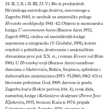
24. II; 3, 11. i 21. III; 23. V). Bio je predsjednik
Hrvatskoga autorskoga društva, osnovanoga u
Zagrebu 1940, te urednik za umjetničke priloge
Hrvatske enciklopedije
1941–42. Objavio je memoarsku
knjigu
U suvremenom kaosu
(Buenos Aires 1952,
Zagreb 1992), »jednu od zanimljivijih knjiga
uspomena u emigraciji« (V. Grubišić, 1991), kojom
svjedoči o političkim, društvenim i umjetničkim
zbivanjima prve pol. XX. st., i roman
Krvavi val
(Rim
1961). U
Hrvatskoj reviji
(Buenos Aires) surađivao
člancima o Meštroviću, Buliću, Stepincu, splitskim i
dubrovačkim umjetnicima (1953–55,1960, 1962–63) te
likovnim prilozima. God. 1969. darovao je gradu
Zagrebu kuću (Rokov perivoj, kbr. 4), svoja djela,
namještaj, knjige i Kršinićeve skulpture (
Portret Joze
Kljakovića,
1935
,
bronca). Kuća je 1974. pripala