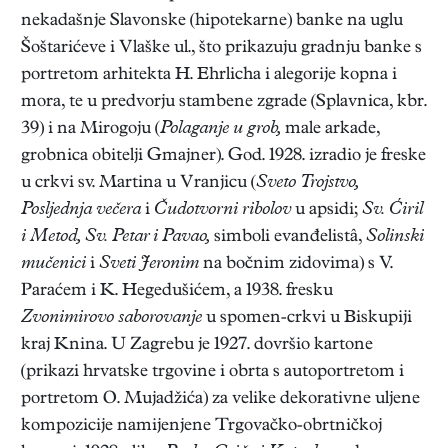
nekadašnje Slavonske (hipotekarne) banke na uglu
Šoštarićeve i Vlaške ul., što prikazuju gradnju banke s
portretom arhitekta H. Ehrlicha i alegorije kopna i
mora, te u predvorju stambene zgrade (Splavnica, kbr.
39) i na Mirogoju (
Polaganje u grob,
male arkade,
grobnica obitelji Gmajner). God. 1928. izradio je freske
u crkvi sv. Martina u Vranjicu (
Sveto Trojstvo,
Posljednja večera
i
Čudotvorni ribolov
u apsidi;
Sv.
Ćiril
i Metod, Sv. Petar i Pavao,
simboli evanđelistâ,
Solinski
mučenici
i
Sveti Jeronim
na bočnim zidovima) s V.
Paraćem i K. Hegedušićem, a 1938. fresku
Zvonimirovo saborovanje
u spomen-crkvi u Biskupiji
kraj Knina. U Zagrebu je 1927. dovršio kartone
(prikazi hrvatske trgovine i obrta s autoportretom i
portretom O. Mujadžića) za velike dekorativne uljene
kompozicije namijenjene Trgovačko-obrtničkoj