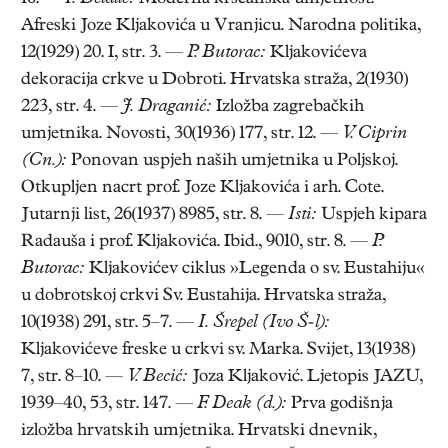
Afreski Joze Kljakovića u Vranjicu. Narodna politika,
12(1929) 20. I, str. 3. —
P. Butorac:
Kljakovićeva
dekoracija crkve u Dobroti. Hrvatska straža, 2(1930)
223, str. 4. —
J. Draganić:
Izložba zagrebačkih
umjetnika. Novosti, 30(1936) 177, str. 12. —
V. Ciprin
(Cn.):
Ponovan uspjeh naših umjetnika u Poljskoj.
Otkupljen nacrt prof. Joze Kljakovića i arh. Cote.
Jutarnji list, 26(1937) 8985, str. 8. —
Isti:
Uspjeh kipara
Radauša i prof. Kljakovića. Ibid., 9010, str. 8. —
P.
Butorac:
Kljakovićev ciklus »Legenda o sv. Eustahiju«
u dobrotskoj crkvi Sv. Eustahija. Hrvatska straža,
10(1938) 291, str. 5–7. —
I. Šrepel (Ivo Š-l):
Kljakovićeve freske u crkvi sv. Marka. Svijet, 13(1938)
7, str. 8–10. —
V. Becić:
Joza Kljaković. Ljetopis JAZU,
1939–40, 53, str. 147. —
F. Deak (d.):
Prva godišnja
izložba hrvatskih umjetnika. Hrvatski dnevnik,