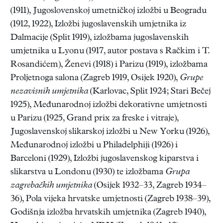
(1911), Jugoslovenskoj umetničkoj izložbi u Beogradu
(1912, 1922), Izložbi jugoslavenskih umjetnika iz
Dalmacije (Split 1919), izložbama jugoslavenskih
umjetnika u Lyonu (1917, autor postava s Račkim i T.
Rosandićem), Ženevi (1918) i Parizu (1919), izložbama
Proljetnoga salona (Zagreb 1919, Osijek 1920),
Grupe
nezavisnih umjetnika
(Karlovac, Split 1924; Stari Bečej
1925), Međunarodnoj izložbi dekorativne umjetnosti
u Parizu (1925, Grand prix za freske i vitraje),
Jugoslavenskoj slikarskoj izložbi u New Yorku (1926),
Međunarodnoj izložbi u Philadelphiji (1926) i
Barceloni (1929), Izložbi jugoslavenskog kiparstva i
slikarstva u Londonu (1930) te izložbama
Grupa
zagrebačkih umjetnika
(Osijek 1932–33, Zagreb 1934–
36), Pola vijeka hrvatske umjetnosti (Zagreb 1938–39),
Godišnja izložba hrvatskih umjetnika (Zagreb 1940),