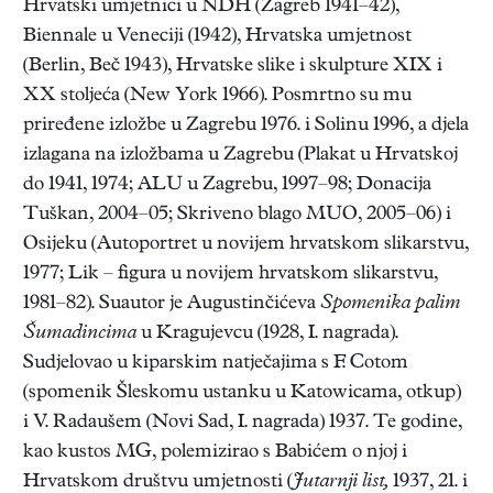
Hrvatski umjetnici u NDH (Zagreb 1941–42),
Biennale u Veneciji (1942), Hrvatska umjetnost
(Berlin, Beč 1943), Hrvatske slike i skulpture XIX i
XX stoljeća (New York 1966). Posmrtno su mu
priređene izložbe u Zagrebu 1976. i Solinu 1996, a djela
izlagana na izložbama u Zagrebu (Plakat u Hrvatskoj
do 1941, 1974; ALU u Zagrebu, 1997–98; Donacija
Tuškan, 2004–05; Skriveno blago MUO, 2005–06) i
Osijeku (Autoportret u novijem hrvatskom slikarstvu,
1977; Lik – figura u novijem hrvatskom slikarstvu,
1981–82). Suautor je Augustinčićeva
Spomenika palim
Šumadincima
u Kragujevcu (1928, I. nagrada).
Sudjelovao u kiparskim natječajima s F. Cotom
(spomenik Šleskomu ustanku u Katowicama, otkup)
i V. Radaušem (Novi Sad, I. nagrada) 1937. Te godine,
kao kustos MG, polemizirao s Babićem o njoj i
Hrvatskom društvu umjetnosti (
Jutarnji list,
1937, 21. i