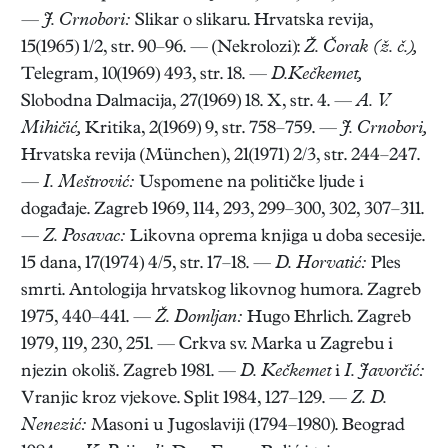
—
J. Crnobori:
Slikar o slikaru. Hrvatska revija,
15(1965) 1/2, str. 90–96. — (Nekrolozi):
Ž. Čorak (ž. č.),
Telegram, 10(1969) 493, str. 18. —
D.Kečkemet,
Slobodna Dalmacija, 27(1969) 18. X, str. 4. —
A. V.
Mihičić,
Kritika, 2(1969) 9, str. 758–759. —
J. Crnobori,
Hrvatska revija (München), 21(1971) 2/3, str. 244–247.
—
I. Meštrović:
Uspomene na političke ljude i
događaje. Zagreb 1969, 114, 293, 299–300, 302, 307–311.
—
Z. Posavac:
Likovna oprema knjiga u doba secesije.
15 dana, 17(1974) 4/5, str. 17–18. —
D. Horvatić:
Ples
smrti. Antologija hrvatskog likovnog humora. Zagreb
1975, 440–441. —
Ž. Domljan:
Hugo Ehrlich. Zagreb
1979, 119, 230, 251. — Crkva sv. Marka u Zagrebu i
njezin okoliš. Zagreb 1981. —
D. Kečkemet
i
I. Javorčić:
Vranjic kroz vjekove. Split 1984, 127–129. —
Z. D.
Nenezić:
Masoni u Jugoslaviji (1794–1980). Beograd