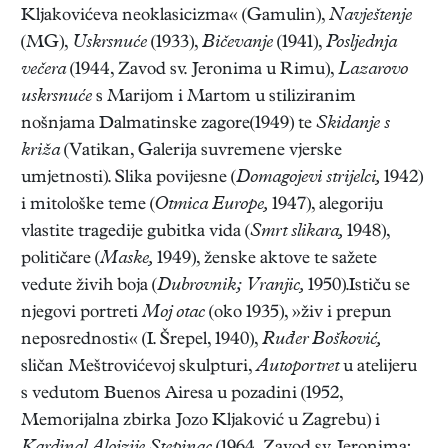
Kljakovićeva neoklasicizma« (Gamulin),
Navještenje
(MG),
Uskrsnuće
(1933),
Bičevanje
(1941),
Posljednja
večera
(1944, Zavod sv. Jeronima u Rimu),
Lazarovo
uskrsnuće
s Marijom i Martom u stiliziranim
nošnjama Dalmatinske zagore(1949) te
Skidanje s
križa
(Vatikan, Galerija suvremene vjerske
umjetnosti). Slika povijesne (
Domagojevi strijelci,
1942)
i mitološke teme (
Otmica Europe,
1947), alegoriju
vlastite tragedije gubitka vida (
Smrt slikara,
1948),
političare (
Maske,
1949), ženske aktove te sažete
vedute živih boja (
Dubrovnik; Vranjic,
1950).Ističu se
njegovi portreti
Moj otac
(oko 1935), »živ i prepun
neposrednosti« (I. Šrepel, 1940),
Ruđer Bošković,
sličan Meštrovićevoj skulpturi,
Autoportret
u atelijeru
s vedutom Buenos Airesa u pozadini (1952,
Memorijalna zbirka Jozo Kljaković u Zagrebu) i