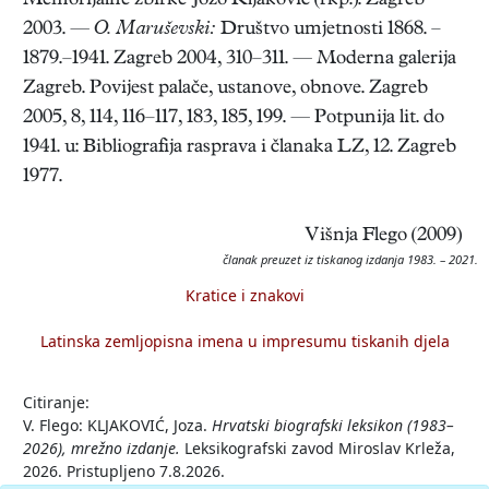
Memorijalne zbirke Jozo Kljaković (rkp.). Zagreb
2003. —
O. Maruševski:
Društvo umjetnosti 1868. –
1879.–1941. Zagreb 2004, 310–311. — Moderna galerija
Zagreb. Povijest palače, ustanove, obnove. Zagreb
2005, 8, 114, 116–117, 183, 185, 199. — Potpunija lit. do
1941. u: Bibliografija rasprava i članaka LZ, 12. Zagreb
1977.
Višnja Flego (2009)
članak preuzet iz tiskanog izdanja 1983. – 2021.
Kratice i znakovi
Latinska zemljopisna imena u impresumu tiskanih djela
Citiranje:
V. Flego: KLJAKOVIĆ, Joza.
Hrvatski biografski leksikon (1983–
2026), mrežno izdanje.
Leksikografski zavod Miroslav Krleža,
2026. Pristupljeno 7.8.2026.