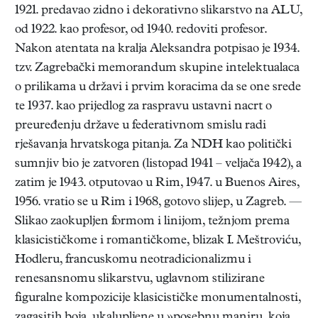
1921. predavao zidno i dekorativno slikarstvo na ALU,
od 1922. kao profesor, od 1940. redoviti profesor.
Nakon atentata na kralja Aleksandra potpisao je 1934.
tzv. Zagrebački memorandum skupine intelektualaca
o prilikama u državi i prvim koracima da se one srede
te 1937. kao prijedlog za raspravu ustavni nacrt o
preuređenju države u federativnom smislu radi
rješavanja hrvatskoga pitanja. Za NDH kao politički
sumnjiv bio je zatvoren (listopad 1941 – veljača 1942), a
zatim je 1943. otputovao u Rim, 1947. u Buenos Aires,
1956. vratio se u Rim i 1968, gotovo slijep, u Zagreb. —
Slikao zaokupljen formom i linijom, težnjom prema
klasicističkome i romantičkome, blizak I. Meštroviću,
Hodleru, francuskomu neotradicionalizmu i
renesansnomu slikarstvu, uglavnom stilizirane
figuralne kompozicije klasicističke monumentalnosti,
zagasitih boja, ukalupljene u »posebnu maniru, koja