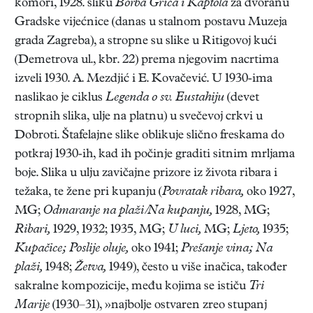
komori, 1928. sliku
Borba Griča i Kaptola
za dvoranu
Gradske vijećnice (danas u stalnom postavu Muzeja
grada Zagreba), a stropne su slike u Ritigovoj kući
(Demetrova ul., kbr. 22) prema njegovim nacrtima
izveli 1930. A. Mezdjić i E. Kovačević. U 1930-ima
naslikao je ciklus
Legenda o sv. Eustahiju
(devet
stropnih slika, ulje na platnu) u svečevoj crkvi u
Dobroti. Štafelajne slike oblikuje slično freskama do
potkraj 1930-ih, kad ih počinje graditi sitnim mrljama
boje. Slika u ulju zavičajne prizore iz života ribara i
težaka, te žene pri kupanju (
Povratak ribara,
oko 1927,
MG;
Odmaranje na plaži/Na kupanju,
1928, MG;
Ribari,
1929, 1932; 1935, MG;
U luci,
MG;
Ljeto,
1935;
Kupačice; Poslije oluje,
oko 1941;
Prešanje vina; Na
plaži,
1948;
Žetva,
1949), često u više inačica, također
sakralne kompozicije, među kojima se ističu
Tri
Marije
(1930–31), »najbolje ostvaren zreo stupanj