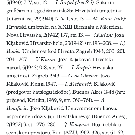
5(1940) 7. V, str. 12. —
I. Šrepel (Ivo Š-l):
Slikari i
grafičari na I. godišnjoj izložbi Hrvatskih umjetnika.
Jutarnji list, 29(1940) 17. VII, str. 13. —
M. Katić (mk):
Hrvatski umjetnici na XXIII Biennalu u Mletcima.
Nova Hrvatska, 2(1942) 137, str. 13. —
V. Kušan:
Joza
Kljaković. Hrvatsko kolo, 23(1942) str. 193–208. —
Lj.
Babić:
Umjetnost kod Hrvata. Zagreb 1943, 200–201,
204 –207. —
V. Kušan:
Joza Kljaković. Hrvatski
narod, 5(1943) 918, str. 27. —
I. Šrepel:
Hrvatska
umjetnost. Zagreb 1943. —
G. de Chirico:
Jozo
Kliaković. Roma 1947. —
I. Meštrović:
Kljaković
(predgovor katalogu izložbe). Buenos Aires 1948 (hrv.
prijevod, Kritika, 1969, 9, str. 760–761). —
A.
Bonifačić:
Jozo Kljaković, U suvremenom kaosu,
uspomene i doživljaji. Hrvatska revija (Buenos Aires),
2(1952) 3, str. 276–280. —
J. Konjović:
Boja i oblik u
scenskom prostoru. Rad JAZU, 1962, 326, str. 61–62.