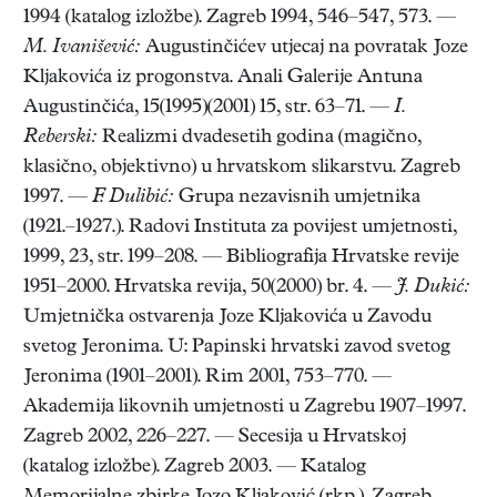
1994 (katalog izložbe). Zagreb 1994, 546–547, 573. —
M. Ivanišević:
Augustinčićev utjecaj na povratak Joze
Kljakovića iz progonstva. Anali Galerije Antuna
Augustinčića, 15(1995)(2001) 15, str. 63–71. —
I.
Reberski:
Realizmi dvadesetih godina (magično,
klasično, objektivno) u hrvatskom slikarstvu. Zagreb
1997. —
F. Dulibić:
Grupa nezavisnih umjetnika
(1921.–1927.). Radovi Instituta za povijest umjetnosti,
1999, 23, str. 199–208. — Bibliografija Hrvatske revije
1951–2000. Hrvatska revija, 50(2000) br. 4. —
J. Dukić:
Umjetnička ostvarenja Joze Kljakovića u Zavodu
svetog Jeronima. U: Papinski hrvatski zavod svetog
Jeronima (1901–2001). Rim 2001, 753–770. —
Akademija likovnih umjetnosti u Zagrebu 1907–1997.
Zagreb 2002, 226–227. — Secesija u Hrvatskoj
(katalog izložbe). Zagreb 2003. — Katalog