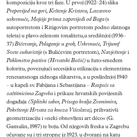
kompoziciju kroz tri faze. U prvoj (1922–24) slika
Propovijed na gori, Krštenje Kristovo, Lazarovo
uskrsnuće, Mojsije prima zapovijedi od Boga
(s
autoportretom i Ritigovim portretom podno zlatnoga
teleta) u plavo-zelenom tonalitetu,u središnjoj (1936–
37)
Bičevanje, Polaganje u grob, Uskrsnuće, Trijumf
Svete euharistije
(s Bulićevim portretom),
Navještenje
i
Poklonstvo pastira (Hrvatski Božić)
u žuto-smeđem
koloritu, povezujući secesijsku stilizaciju s elementima
renesansnoga zidnoga slikarstva, a u posljednjoj 1940
– u kapeli sv. Fabijana i Sebastijana –
Raspeće sa
zaštitnicima Zagreba
i prikaze hrvatskih povijesnih
događaja
(Splitski sabor, Prisega kralja Zvonimira,
Pokrštenje Hrvata za kneza Višeslava),
prihvativši
geometrizaciju i »neki obnovljeni art déco« (G.
Gamulin, 1987) te boju. Od njegovih freska u Zagrebu
očuvane su i tri stropne iz 1923. u dvorani na katu