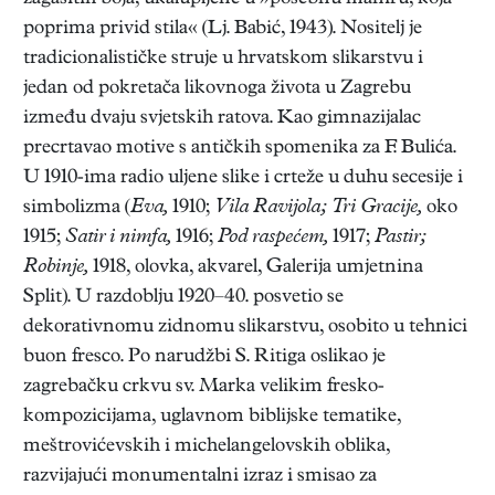
poprima privid stila« (Lj. Babić, 1943). Nositelj je
tradicionalističke struje u hrvatskom slikarstvu i
jedan od pokretača likovnoga života u Zagrebu
između dvaju svjetskih ratova. Kao gimnazijalac
precrtavao motive s antičkih spomenika za F. Bulića.
U 1910-ima radio uljene slike i crteže u duhu secesije i
simbolizma (
Eva,
1910;
Vila Ravijola; Tri Gracije,
oko
1915;
Satir i nimfa,
1916;
Pod raspećem,
1917;
Pastir;
Robinje,
1918, olovka, akvarel, Galerija umjetnina
Split). U razdoblju 1920–40. posvetio se
dekorativnomu zidnomu slikarstvu, osobito u tehnici
buon fresco. Po narudžbi S. Ritiga oslikao je
zagrebačku crkvu sv. Marka velikim fresko-
kompozicijama, uglavnom biblijske tematike,
meštrovićevskih i michelangelovskih oblika,
razvijajući monumentalni izraz i smisao za