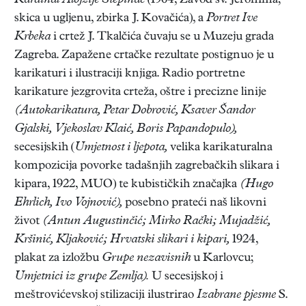
Kardinal Alojzije Stepinac
(1964, Zavod sv. Jeronima;
skica u ugljenu, zbirka J. Kovačića), a
Portret Ive
Krbeka
i crtež J. Tkalčića čuvaju se u Muzeju grada
Zagreba. Zapažene crtačke rezultate postignuo je u
karikaturi i ilustraciji knjiga. Radio portretne
karikature jezgrovita crteža, oštre i precizne linije
(Autokarikatura, Petar Dobrović, Ksaver Šandor
Gjalski,
Vjekoslav Klaić, Boris Papandopulo),
secesijskih (
Umjetnost i ljepota,
velika karikaturalna
kompozicija povorke tadašnjih zagrebačkih slikara i
kipara, 1922, MUO) te kubističkih značajka
(Hugo
Ehrlich, Ivo Vojnović),
posebno prateći naš likovni
život
(Antun Augustinčić; Mirko Rački; Mujadžić,
Kršinić, Kljaković; Hrvatski slikari i kipari,
1924,
plakat za izložbu
Grupe nezavisnih
u Karlovcu;
Umjetnici iz grupe Zemlja).
U secesijskoj i
meštrovićevskoj stilizaciji ilustrirao
Izabrane pjesme
S.