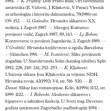
1984. —
K. Prijatelj:
Don Frano Bulić i tri suvremena
umjetnika (E. Vidović, J. Kljaković, V. Parać). Vjesnik
za arheologiju i historiju dalmatinsku, 79(1986) str.
139–152. —
G. Gamulin:
Hrvatsko slikarstvo XX.
stoljeća, 1. Zagreb 1987. — Mirogoj. Kulturno-
povijesni vodič. Zagreb 1987, 89, 143. —
Lj. Boban:
Kontroverze iz povijesti Jugoslavije, 2. Zagreb 1989. —
V. Grubišić:
Hrvatska književnost u egzilu. Barcelona
—München 1991. —
M. Ivanišević:
Slike povijesnih
događaja. U: Starohrvatski Solin (katalog izložbe). Split
1992, 228, 240–241, 252–253. —
K. Kljaković:
Uhićenje slikara Joze Kljakovića za vrijeme NDH.
Hrvatska revija, 42(1992) 3/4, str. 516–520. —
B.
Donat:
Slikar kao romanopisac. Kolo, 4(1994) 11/12, str.
1099–1122. —
I. Reberski:
Moderno slikarstvo i
kiparstvo u sakralnoj funkciji. U: Sveti trag. Devetsto
godina umjetnosti Zagrebačke nadbiskupije 1094 –