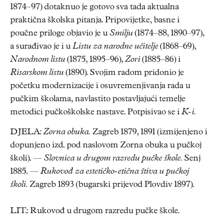
1874–97) dotaknuo je gotovo sva tada aktualna
praktična školska pitanja. Pripovijetke, basne i
poučne priloge objavio je u
Smilju
(1874–88, 1890–97),
a surađivao je i u
Listu za narodne učitelje
(1868–69),
Narodnom listu
(1875, 1895–96),
Zori
(1885–86) i
Risarskom listu
(1890). Svojim radom pridonio je
početku modernizacije i osuvremenjivanja rada u
pučkim školama, navlastito postavljajući temelje
metodici pučkoškolske nastave. Potpisivao se i
K-i.
DJELA:
Zorna obuka.
Zagreb 1879, 1891 (izmijenjeno i
dopunjeno izd. pod naslovom Zorna obuka u pučkoj
školi). —
Slovnica u drugom razredu pučke škole.
Senj
1885. —
Rukovođ za estetičko-etična štiva u pučkoj
školi.
Zagreb 1893 (bugarski prijevod Plovdiv 1897).
LIT.: Rukovođ u drugom razredu pučke škole.