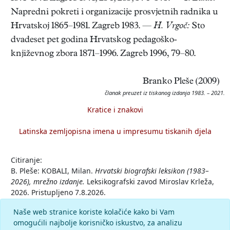
Napredni pokreti i organizacije prosvjetnih radnika u
Hrvatskoj 1865–1981. Zagreb 1983. —
H. Vrgoč:
Sto
dvadeset pet godina Hrvatskog pedagoško-
književnog zbora 1871–1996. Zagreb 1996, 79–80.
Branko Pleše (2009)
članak preuzet iz tiskanog izdanja 1983. – 2021.
Kratice i znakovi
Latinska zemljopisna imena u impresumu tiskanih djela
Citiranje:
B. Pleše: KOBALI, Milan.
Hrvatski biografski leksikon (1983–
2026), mrežno izdanje.
Leksikografski zavod Miroslav Krleža,
2026. Pristupljeno 7.8.2026.
<https://hbl.lzmk.hr/clanak/kobali-milan-ucitelj>.
Naše web stranice koriste kolačiće kako bi Vam
omogućili najbolje korisničko iskustvo, za analizu
Komentar