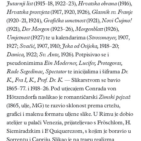
Jutarnji list
(1915–18, 1922–23),
Hrvatska obrana
(1916),
Hrvatska prosvjeta
(1917, 1920, 1926),
Glasnik sv. Franje
(1920–21, 1924),
Grafička umetnost
(1921),
Novi Čujmo!
(1921),
Der Morgen
(1923–26),
Morgenblatt
(1926),
Umjetnost
(1927) te u kalendarima (
Strossmayer,
1907,
1927;
Svačić,
1907, 1910;
Jeka od Osijeka,
1918–20;
Danica,
1922;
Sv. Ante,
1926). Potpisivao se i
pseudonimima
Ein Moderner, Lucifer, Protagoras,
Rade Segedinac, Spectator
te inicijalima i šiframa
Dr.
K., Fra I,
K., Prof. Dr. K.
— Slikarstvom se bavio
1865–77. i 1918–26. Pod utjecajem Conrada von
Hötzendorfa naslikao je romantičarski
Zimski pejzaž
(1865, ulje, MG) te razvio sklonost prema crtežu,
grafici i malenu formatu uljene slike. U Rimu je dobio
atelijer u palači Venezia, prijateljevao s Fröschlom, H.
Siemiradzkim i F. Quiquerezom, s kojim je boravio u
Sorrentu i Capriju. Slikao je na tragu realizma