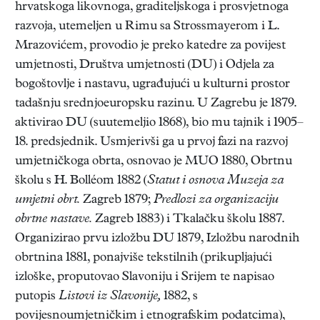
hrvatskoga likovnoga, graditeljskoga i prosvjetnoga
razvoja, utemeljen u Rimu sa Strossmayerom i L.
Mrazovićem, provodio je preko katedre za povijest
umjetnosti, Društva umjetnosti (DU) i Odjela za
bogoštovlje i nastavu, ugrađujući u kulturni prostor
tadašnju srednjoeuropsku razinu. U Zagrebu je 1879.
aktivirao DU (suutemeljio 1868), bio mu tajnik i 1905–
18. predsjednik. Usmjerivši ga u prvoj fazi na razvoj
umjetničkoga obrta, osnovao je MUO 1880, Obrtnu
školu s H. Bolléom 1882 (
Statut i osnova Muzeja za
umjetni obrt.
Zagreb 1879;
Predlozi za organizaciju
obrtne nastave.
Zagreb 1883) i Tkalačku školu 1887.
Organizirao prvu izložbu DU 1879, Izložbu narodnih
obrtnina 1881, ponajviše tekstilnih (prikupljajući
izloške, proputovao Slavoniju i Srijem te napisao
putopis
Listovi iz Slavonije,
1882, s
povijesnoumjetničkim i etnografskim podatcima),