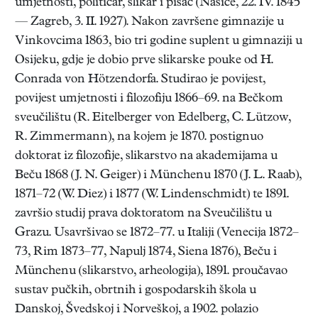
umjetnosti, političar, slikar i pisac (Našice, 22. IV. 1845
— Zagreb, 3. II. 1927). Nakon završene gimnazije u
Vinkovcima 1863, bio tri godine suplent u gimnaziji u
Osijeku, gdje je dobio prve slikarske pouke od H.
Conrada von Hötzendorfa. Studirao je povijest,
povijest umjetnosti i filozofiju 1866–69. na Bečkom
sveučilištu (R. Eitelberger von Edelberg, C. Lützow,
R. Zimmermann), na kojem je 1870. postignuo
doktorat iz filozofije, slikarstvo na akademijama u
Beču 1868 (J. N. Geiger) i Münchenu 1870 (J. L. Raab),
1871–72 (W. Diez) i 1877 (W. Lindenschmidt) te 1891.
završio studij prava doktoratom na Sveučilištu u
Grazu. Usavršivao se 1872–77. u Italiji (Venecija 1872–
73, Rim 1873–77, Napulj 1874, Siena 1876), Beču i
Münchenu (slikarstvo, arheologija), 1891. proučavao
sustav pučkih, obrtnih i gospodarskih škola u
Danskoj, Švedskoj i Norveškoj, a 1902. polazio