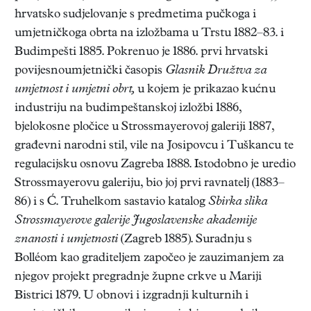
hrvatsko sudjelovanje s predmetima pučkoga i
umjetničkoga obrta na izložbama u Trstu 1882–83. i
Budimpešti 1885. Pokrenuo je 1886. prvi hrvatski
povijesnoumjetnički časopis
Glasnik Družtva za
umjetnost i umjetni obrt,
u kojem je prikazao kućnu
industriju na budimpeštanskoj izložbi 1886,
bjelokosne pločice u Strossmayerovoj galeriji 1887,
građevni narodni stil, vile na Josipovcu i Tuškancu te
regulacijsku osnovu Zagreba 1888. Istodobno je uredio
Strossmayerovu galeriju, bio joj prvi ravnatelj (1883–
86) i s Ć. Truhelkom sastavio katalog
Sbirka slika
Strossmayerove galerije Jugoslavenske akademije
znanosti i umjetnosti
(Zagreb 1885). Suradnju s
Bolléom kao graditeljem započeo je zauzimanjem za
njegov projekt pregradnje župne crkve u Mariji
Bistrici 1879. U obnovi i izgradnji kulturnih i