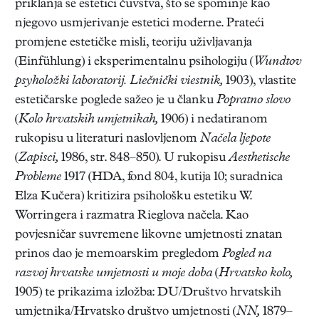
priklanja se estetici čuvstva, što se spominje kao
njegovo usmjerivanje estetici moderne. Prateći
promjene estetičke misli, teoriju uživljavanja
(Einfühlung) i eksperimentalnu psihologiju (
Wundtov
psyholožki laboratorij.
Liečnički viestnik,
1903), vlastite
estetičarske poglede sažeo je u članku
Popratno slovo
(
Kolo hrvatskih umjetnikah,
1906) i nedatiranom
rukopisu u literaturi naslovljenom
Načela ljepote
(
Zapisci,
1986, str. 848–850). U rukopisu
Aesthetische
Probleme
1917 (HDA, fond 804, kutija 10; suradnica
Elza Kučera) kritizira psihološku estetiku W.
Worringera i razmatra Rieglova načela. Kao
povjesničar suvremene likovne umjetnosti znatan
prinos dao je memoarskim pregledom
Pogled na
razvoj hrvatske umjetnosti u moje doba
(
Hrvatsko kolo,
1905) te prikazima izložba: DU/Društvo hrvatskih
umjetnika/Hrvatsko društvo umjetnosti (
NN,
1879–