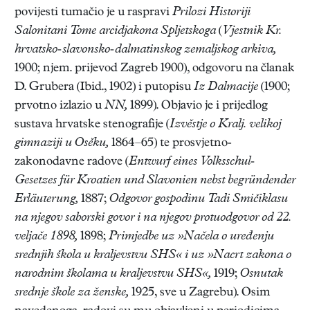
povijesti tumačio je u raspravi
Prilozi Historiji
Salonitani Tome arcidjakona Spljetskoga
(
Vjestnik Kr.
hrvatsko-slavonsko-dalmatinskog zemaljskog arkiva,
1900; njem. prijevod Zagreb 1900), odgovoru na članak
D. Grubera (Ibid., 1902) i putopisu
Iz Dalmacije
(1900;
prvotno izlazio u
NN,
1899). Objavio je i prijedlog
sustava hrvatske stenografije (
Izvěstje o Kralj. velikoj
gimnaziji u Osěku,
1864–65) te prosvjetno-
zakonodavne radove (
Entwurf eines Volksschul-
Gesetzes für Kroatien und Slavonien nebst begründender
Erläuterung,
1887;
Odgovor gospodinu Tadi Smičiklasu
na njegov saborski govor i na njegov protuodgovor od 22.
veljače 1898,
1898;
Primjedbe uz »Načela o uređenju
srednjih škola u kraljevstvu SHS« i uz »Nacrt zakona o
narodnim školama u kraljevstvu SHS«,
1919;
Osnutak
srednje škole za ženske,
1925, sve u Zagrebu). Osim