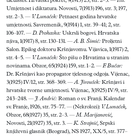
tacuisses. Hrvatski pokret, 9(1913) 25, str. 2–3. —
Isti:
Umjetnost i diktatura. Novosti, 7(1913) 196, str. 3; 197,
str. 2–3. —
V. Lunaček:
Petnaest godina hrvatske
umjetnosti. Savremenik, 9(1914) 1, str. 39–41; 2, str.
106–107. —
D. Prohaska:
Uskrsli bogovi. Hrvatska
njiva, 1(1917) 8, str. 130–131. —
A. B. Šimić:
Proljetni
Salon. Epilog doktoru Kršnjavomu. Vijavica, 1(1917) 2,
str. 4–5. —
V. Lunaček:
Što pišu o Hrvatima u stranim
novinama. Obzor, 65(1924) 159, str. 1–2. —
F. Bučar:
Dr. Kršnjavi kao propagator tjelesnog odgoja. Vijenac,
3(1925) IV/12, str. 368–369. —
A. Jiroušek:
Kršnjavi i
hrvatske tvorne umjetnosti. Vijenac, 3(1925) IV/9, str.
243–248. —
J. Andrić:
Roman o sv. Franji. Kalendar
sv. Franje, 1926, str. 75–77. — (Nekrolozi):
V. Lunaček,
Obzor, 68(1927) 35, str. 2–3. —
M. Marijanović,
Novosti, 21(1927) 35, str. 3. —
K. Strajnić,
Srpski
književni glasnik (Beograd), NS 1927, XX/5, str. 377–