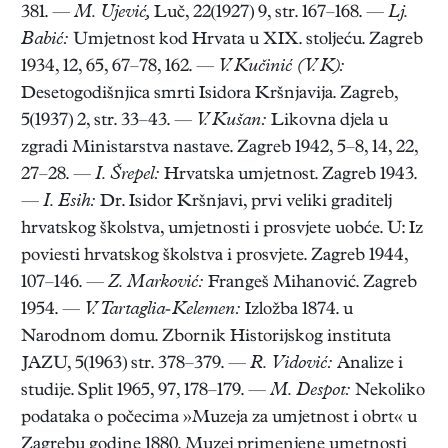
381. —
M. Ujević,
Luč, 22(1927) 9, str. 167–168. —
Lj.
Babić:
Umjetnost kod Hrvata u XIX. stoljeću. Zagreb
1934, 12, 65, 67–78, 162. —
V. Kučinić (V. K):
Desetogodišnjica smrti Isidora Kršnjavija. Zagreb,
5(1937) 2, str. 33–43. —
V. Kušan:
Likovna djela u
zgradi Ministarstva nastave. Zagreb 1942, 5–8, 14, 22,
27–28. —
I. Šrepel:
Hrvatska umjetnost. Zagreb 1943.
—
I. Esih:
Dr. Isidor Kršnjavi, prvi veliki graditelj
hrvatskog školstva, umjetnosti i prosvjete uobće. U: Iz
poviesti hrvatskog školstva i prosvjete. Zagreb 1944,
107–146. —
Z. Marković:
Frangeš Mihanović. Zagreb
1954. —
V. Tartaglia-Kelemen:
Izložba 1874. u
Narodnom domu. Zbornik Historijskog instituta
JAZU, 5(1963) str. 378–379. —
R. Vidović:
Analize i
studije. Split 1965, 97, 178–179. —
M. Despot:
Nekoliko
podataka o počecima »Muzeja za umjetnost i obrt« u
Zagrebu godine 1880. Muzej primenjene umetnosti