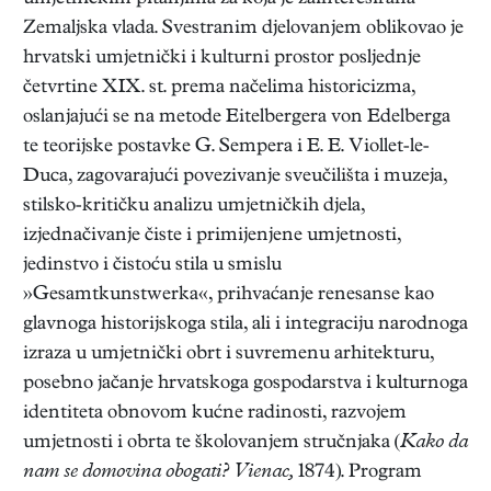
Zemaljska vlada. Svestranim djelovanjem oblikovao je
hrvatski umjetnički i kulturni prostor posljednje
četvrtine XIX. st. prema načelima historicizma,
oslanjajući se na metode Eitelbergera von Edelberga
te teorijske postavke G. Sempera i E. E. Viollet-le-
Duca, zagovarajući povezivanje sveučilišta i muzeja,
stilsko-kritičku analizu umjetničkih djela,
izjednačivanje čiste i primijenjene umjetnosti,
jedinstvo i čistoću stila u smislu
»Gesamtkunstwerka«, prihvaćanje renesanse kao
glavnoga historijskoga stila, ali i integraciju narodnoga
izraza u umjetnički obrt i suvremenu arhitekturu,
posebno jačanje hrvatskoga gospodarstva i kulturnoga
identiteta obnovom kućne radinosti, razvojem
umjetnosti i obrta te školovanjem stručnjaka (
Kako da
nam se domovina obogati? Vienac,
1874). Program