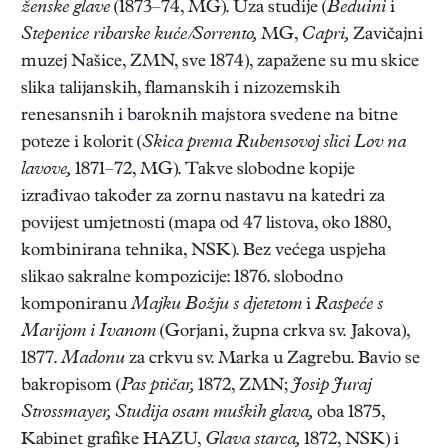
ženske glave
(1873–74, MG). Uza studije (
Beduini
i
Stepenice ribarske kuće/Sorrento,
MG,
Capri,
Zavičajni
muzej Našice, ZMN, sve 1874), zapažene su mu skice
slika talijanskih, flamanskih i nizozemskih
renesansnih i baroknih majstora svedene na bitne
poteze i kolorit (
Skica prema Rubensovoj slici Lov na
lavove,
1871–72, MG). Takve slobodne kopije
izrađivao također za zornu nastavu na katedri za
povijest umjetnosti (mapa od 47 listova, oko 1880,
kombinirana tehnika, NSK). Bez većega uspjeha
slikao sakralne kompozicije: 1876. slobodno
komponiranu
Majku Božju s djetetom
i
Raspeće s
Marijom i Ivanom
(Gorjani, župna crkva sv. Jakova),
1877.
Madonu
za crkvu sv. Marka u Zagrebu. Bavio se
bakropisom (
Pas ptičar,
1872, ZMN;
Josip Juraj
Strossmayer, Studija osam muških glava,
oba 1875,
Kabinet grafike HAZU,
Glava starca,
1872, NSK) i