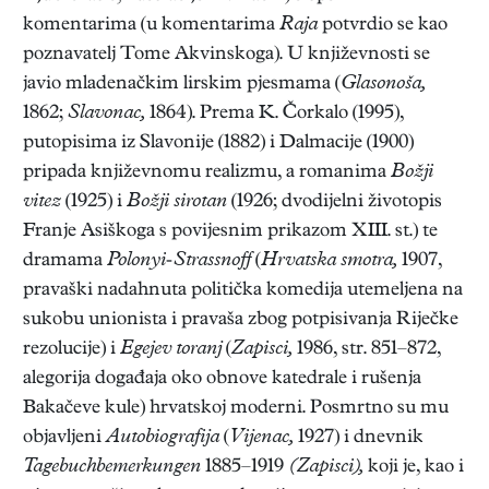
komentarima (u komentarima
Raja
potvrdio se kao
poznavatelj Tome Akvinskoga). U književnosti se
javio mladenačkim lirskim pjesmama (
Glasonoša,
1862;
Slavonac,
1864). Prema K. Čorkalo (1995),
putopisima iz Slavonije (1882) i Dalmacije (1900)
pripada književnomu realizmu, a romanima
Božji
vitez
(1925) i
Božji sirotan
(1926; dvodijelni životopis
Franje Asiškoga s povijesnim prikazom XIII. st.) te
dramama
Polonyi-Strassnoff
(
Hrvatska smotra,
1907,
pravaški nadahnuta politička komedija utemeljena na
sukobu unionista i pravaša zbog potpisivanja Riječke
rezolucije) i
Egejev toranj
(
Zapisci,
1986, str. 851–872,
alegorija događaja oko obnove katedrale i rušenja
Bakačeve kule) hrvatskoj moderni. Posmrtno su mu
objavljeni
Autobiografija
(
Vijenac,
1927) i dnevnik
Tagebuchbemerkungen
1885–1919
(Zapisci),
koji je, kao i