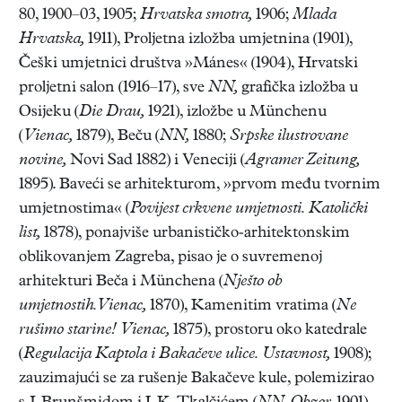
80, 1900–03, 1905;
Hrvatska smotra,
1906;
Mlada
Hrvatska,
1911), Proljetna izložba umjetnina (1901),
Češki umjetnici društva »Mánes« (1904), Hrvatski
proljetni salon (1916–17), sve
NN,
grafička izložba u
Osijeku (
Die Drau,
1921), izložbe u Münchenu
(
Vienac,
1879), Beču (
NN,
1880;
Srpske ilustrovane
novine,
Novi Sad 1882) i Veneciji (
Agramer Zeitung,
1895). Baveći se arhitekturom, »prvom među tvornim
umjetnostima« (
Povijest crkvene umjetnosti. Katolički
list,
1878), ponajviše urbanističko-arhitektonskim
oblikovanjem Zagreba, pisao je o suvremenoj
arhitekturi Beča i Münchena (
Nješto ob
umjetnostih.Vienac,
1870), Kamenitim vratima (
Ne
rušimo starine! Vienac,
1875), prostoru oko katedrale
(
Regulacija Kaptola i Bakačeve ulice.
Ustavnost,
1908);
zauzimajući se za rušenje Bakačeve kule, polemizirao