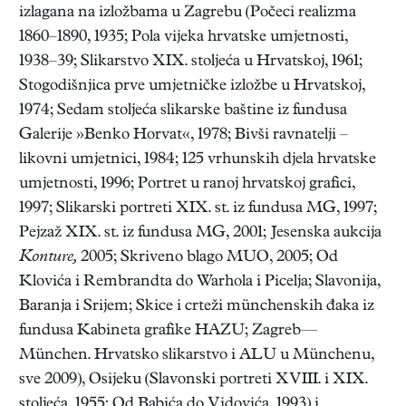
izlagana na izložbama u Zagrebu (Počeci realizma
1860–1890, 1935; Pola vijeka hrvatske umjetnosti,
1938–39; Slikarstvo XIX. stoljeća u Hrvatskoj, 1961;
Stogodišnjica prve umjetničke izložbe u Hrvatskoj,
1974; Sedam stoljeća slikarske baštine iz fundusa
Galerije »Benko Horvat«, 1978; Bivši ravnatelji –
likovni umjetnici, 1984; 125 vrhunskih djela hrvatske
umjetnosti, 1996; Portret u ranoj hrvatskoj grafici,
1997; Slikarski portreti XIX. st. iz fundusa MG, 1997;
Pejzaž XIX. st. iz fundusa MG, 2001; Jesenska aukcija
Konture,
2005; Skriveno blago MUO, 2005; Od
Klovića i Rembrandta do Warhola i Picelja; Slavonija,
Baranja i Srijem; Skice i crteži münchenskih đaka iz
fundusa Kabineta grafike HAZU; Zagreb—
München. Hrvatsko slikarstvo i ALU u Münchenu,
sve 2009), Osijeku (Slavonski portreti XVIII. i XIX.
stoljeća, 1955; Od Babića do Vidovića, 1993) i