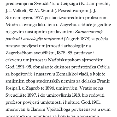
predavanja na Sveučilištu u Leipzigu (K. Lamprecht,
J. I. Volkelt, W. M. Wundt). Posredovanjem J. J.
Strossmayera, 1877. postao izvanrednim profesorom
Mudroslovnoga fakulteta u Zagrebu, a iduće je godine
njegovim nastupnim predavanjem
Znamenovanje
poviesti i arkeologije umjetnosti
(Zagreb 1878) započela
nastava povijesti umjetnosti i arheologije na
Zagrebačkom sveučilištu; 1878–85. predavao i
crkvenu umjetnost u Nadbiskupskom sjemeništu.
God. 1891–95. obnašao je dužnost predstojnika Odjela
za bogoštovlje i nastavu u Zemaljskoj vladi, s koje je
smijenjen zbog studentskih nemira za dolaska Franje
Josipa I. u Zagreb te 1896. umirovljen. Vratio se na
Sveučilište 1897. i do umirovljenja 1918. bio redoviti
profesor povijesti umjetnosti i kulture. God. 1901.
imenovan je članom Vještačkoga povjerenstva u svim
umjetničkim pitanjima za koja je zainteresirana