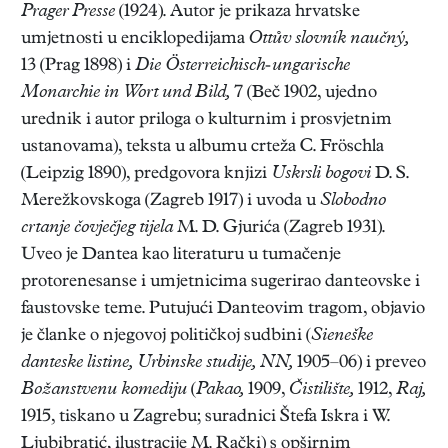
Prager Presse
(1924). Autor je prikaza hrvatske
umjetnosti u enciklopedijama
Ottův slovník naučný,
13 (Prag 1898) i
Die Österreichisch-ungarische
Monarchie in Wort und Bild,
7 (Beč 1902, ujedno
urednik i autor priloga o kulturnim i prosvjetnim
ustanovama), teksta u albumu crteža C. Fröschla
(Leipzig 1890), predgovora knjizi
Uskrsli bogovi
D. S.
Merežkovskoga (Zagreb 1917) i uvoda u
Slobodno
crtanje čovječjeg tijela
M. D. Gjurića (Zagreb 1931).
Uveo je Dantea kao literaturu u tumačenje
protorenesanse i umjetnicima sugerirao danteovske i
faustovske teme. Putujući Danteovim tragom, objavio
je članke o njegovoj političkoj sudbini (
Sieneške
danteske listine,
Urbinske studije,
NN,
1905–06) i preveo
Božanstvenu komediju
(
Pakao,
1909,
Čistilište,
1912,
Raj,
1915, tiskano u Zagrebu; suradnici Štefa Iskra i W.
Ljubibratić, ilustracije M. Rački) s opširnim