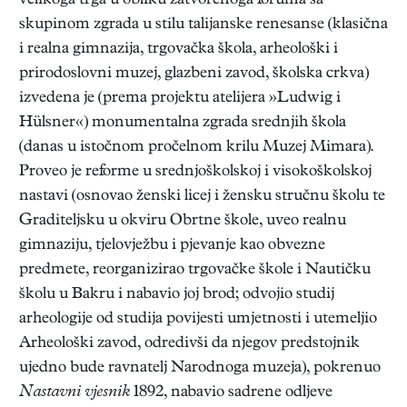
velikoga trga u obliku zatvorenoga foruma sa
skupinom zgrada u stilu talijanske renesanse (klasična
i realna gimnazija, trgovačka škola, arheološki i
prirodoslovni muzej, glazbeni zavod, školska crkva)
izvedena je (prema projektu atelijera »Ludwig i
Hülsner«) monumentalna zgrada srednjih škola
(danas u istočnom pročelnom krilu Muzej Mimara).
Proveo je reforme u srednjoškolskoj i visokoškolskoj
nastavi (osnovao ženski licej i žensku stručnu školu te
Graditeljsku u okviru Obrtne škole, uveo realnu
gimnaziju, tjelovježbu i pjevanje kao obvezne
predmete, reorganizirao trgovačke škole i Nautičku
školu u Bakru i nabavio joj brod; odvojio studij
arheologije od studija povijesti umjetnosti i utemeljio
Arheološki zavod, odredivši da njegov predstojnik
ujedno bude ravnatelj Narodnoga muzeja), pokrenuo
Nastavni vjesnik
1892, nabavio sadrene odljeve