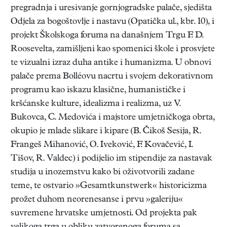
pregradnja i uresivanje gornjogradske palače, sjedišta
Odjela za bogoštovlje i nastavu (Opatička ul., kbr. 10), i
projekt Školskoga foruma na današnjem Trgu F. D.
Roosevelta, zamišljeni kao spomenici škole i prosvjete
te vizualni izraz duha antike i humanizma. U obnovi
palače prema Bolléovu nacrtu i svojem dekorativnom
programu kao iskazu klasične, humanističke i
kršćanske kulture, idealizma i realizma, uz V.
Bukovca, C. Medovića i majstore umjetničkoga obrta,
okupio je mlade slikare i kipare (B. Čikoš Sesija, R.
Frangeš Mihanović, O. Iveković, F. Kovačević, I.
Tišov, R. Valdec) i podijelio im stipendije za nastavak
studija u inozemstvu kako bi oživotvorili zadane
teme, te ostvario »Gesamtkunstwerk« historicizma
prožet duhom neorenesanse i prvu »galeriju«
suvremene hrvatske umjetnosti. Od projekta pak