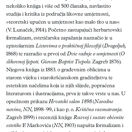
nekoliko knjiga i više od 500 članaka, navlastito
studija i kritika iz područja likovne umjetnosti,
»teoretski upućen u umjetnost kao malo tko u nas«
(V. Lunaček, 1914). Početno zastupajući herbartovski
formalizam, estetičarska zapažanja naznačio je u
epistolarnim
Listovima o praktičnoj filozofiji
(
Dragoljub,
1868) te razradio u prvoj od
Dvie radnje o umjetnosti
(
O
slikovnoj ljepoti.
Giovan Baptist Tiepolo.
Zagreb 1876).
Njegova knjiga iz 1883. o građevnim oblicima u
starom vijeku i starokršćanskom graditeljstvu te
estetskim načelima koja iz njih slijede, popraćena
literaturom i ilustracijama, prva je takve vrste u nas. U
opsežnom prikazu
Hrvatski salon 1898
(
Narodne
novine, NN,
1898–99, i kao p. o.
Kritična razmatranja.
Zagreb 1899) i recenziji knjige
Razvoj i sustav obćenite
estetike
F. Markovića (
NN,
1903) napušta formalizam i