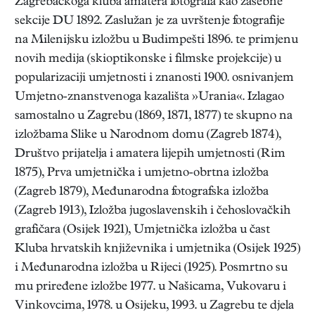
Zagrebačkoga kluba amatera fotografa kao zasebne
sekcije DU 1892. Zaslužan je za uvrštenje fotografije
na Milenijsku izložbu u Budimpešti 1896. te primjenu
novih medija (skioptikonske i filmske projekcije) u
popularizaciji umjetnosti i znanosti 1900. osnivanjem
Umjetno-znanstvenoga kazališta »Urania«. Izlagao
samostalno u Zagrebu (1869, 1871, 1877) te skupno na
izložbama Slike u Narodnom domu (Zagreb 1874),
Društvo prijatelja i amatera lijepih umjetnosti (Rim
1875), Prva umjetnička i umjetno-obrtna izložba
(Zagreb 1879), Međunarodna fotografska izložba
(Zagreb 1913), Izložba jugoslavenskih i čehoslovačkih
grafičara (Osijek 1921), Umjetnička izložba u čast
Kluba hrvatskih književnika i umjetnika (Osijek 1925)
i Međunarodna izložba u Rijeci (1925). Posmrtno su
mu priređene izložbe 1977. u Našicama, Vukovaru i
Vinkovcima, 1978. u Osijeku, 1993. u Zagrebu te djela