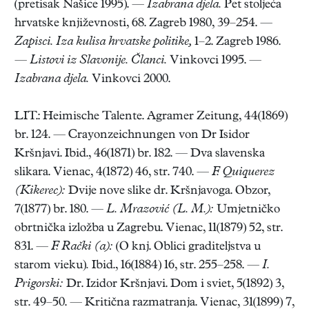
(pretisak Našice 1995). —
Izabrana djela.
Pet stoljeća
hrvatske književnosti, 68. Zagreb 1980, 39–254. —
Zapisci. Iza kulisa hrvatske politike,
1–2. Zagreb 1986.
—
Listovi iz Slavonije. Članci.
Vinkovci 1995. —
Izabrana djela.
Vinkovci 2000.
LIT.: Heimische Talente. Agramer Zeitung, 44(1869)
br. 124. — Crayonzeichnungen von Dr Isidor
Kršnjavi. Ibid., 46(1871) br. 182. — Dva slavenska
slikara. Vienac, 4(1872) 46, str. 740. —
F. Quiquerez
(Kikerec):
Dvije nove slike dr. Kršnjavoga. Obzor,
7(1877) br. 180. —
L. Mrazović (L. M.):
Umjetničko
obrtnička izložba u Zagrebu. Vienac, 11(1879) 52, str.
831. —
F. Rački (a):
(O knj. Oblici graditeljstva u
starom vieku)
.
Ibid., 16(1884) 16, str. 255–258. —
I.
Prigorski:
Dr. Izidor Kršnjavi. Dom i sviet, 5(1892) 3,
str. 49–50. — Kritična razmatranja. Vienac, 31(1899) 7,