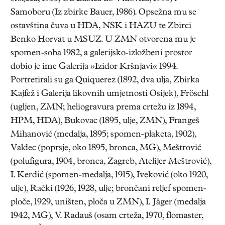
Samoboru (Iz zbirke Bauer, 1986). Opsežna mu se
ostavština čuva u HDA, NSK i HAZU te Zbirci
Benko Horvat u MSUZ. U ZMN otvorena mu je
spomen-soba 1982, a galerijsko-izložbeni prostor
dobio je ime Galerija »Izidor Kršnjavi« 1994.
Portretirali su ga Quiquerez (1892, dva ulja, Zbirka
Kajfež i Galerija likovnih umjetnosti Osijek), Fröschl
(ugljen, ZMN; heliogravura prema crtežu iz 1894,
HPM, HDA), Bukovac (1895, ulje, ZMN), Frangeš
Mihanović (medalja, 1895; spomen-plaketa, 1902),
Valdec (poprsje, oko 1895, bronca, MG), Meštrović
(polufigura, 1904, bronca, Zagreb, Atelijer Meštrović),
I. Kerdić (spomen-medalja, 1915), Iveković (oko 1920,
ulje), Rački (1926, 1928, ulje; brončani reljef spomen-
ploče, 1929, uništen, ploča u ZMN), I. Jäger (medalja
1942, MG), V. Radauš (osam crteža, 1970, flomaster,