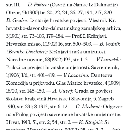
str. 111. —
D. Politeo:
(Osvrti na članke Iz Dalmacije).
Obzor, 51(1900) br. 20, 22, 24, 26, 27, 194, 217, 220. —
D. Gruber:
Iz starije hrvatske povjesti. Vjestnik Kr.
hrvatsko-slavonsko-dalmatinskog zemaljskog arkiva,
3(1901) str. 73–103, 179–184. — Prof. I. Kršnjavi.
Hrvatska misao, 1(1902) 16, str. 500–503. —
B. Vodnik
(Branko Drechsler):
Kršnjavi i naša umjetnost.
Narodne novine, 68(1902) 193, str. 1–3. —
V. Lunaček:
Prilozi za povijest hrvatske umjetnosti. Savremenik,
1(1906) I/6, str. 401–419. —
V. Lozovina:
Danteova
Komedija u prijevodu. Glas Matice hrvatske, 4(1909)
18/20, str. 145–150. —
A. Cuvaj:
Građa za povijest
školstva kraljevinâ Hrvatske i Slavonije, 5. Zagreb
1910, str. 291; 8. 1913, str. 6–12. —
C. Medović:
Odgovor
na »Prilog povijesti savremene hrvatske umjetnosti«.
Hrvat, 1913, 51, str. 2; 54, str. 2. —
K.
Strajnić:
Si