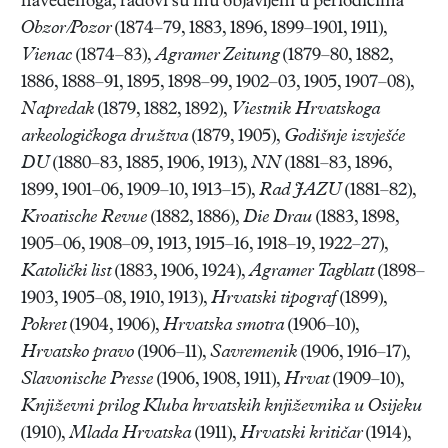
navedenoga, radovi su mu objavljeni u periodicima
Obzor/Pozor
(1874–79, 1883, 1896, 1899–1901, 1911),
Vienac
(1874–83),
Agramer Zeitung
(1879–80, 1882,
1886, 1888–91, 1895, 1898–99, 1902–03, 1905, 1907–08),
Napredak
(1879, 1882, 1892),
Viestnik Hrvatskoga
arkeologičkoga družtva
(1879, 1905),
Godišnje izvješće
DU
(1880–83, 1885, 1906, 1913),
NN
(1881–83, 1896,
1899, 1901–06, 1909–10, 1913–15),
Rad JAZU
(1881–82),
Kroatische Revue
(1882, 1886),
Die Drau
(1883, 1898,
1905–06, 1908–09, 1913, 1915–16, 1918–19, 1922–27),
Katolički list
(1883, 1906, 1924),
Agramer Tagblatt
(1898–
1903, 1905–08, 1910, 1913),
Hrvatski tipograf
(1899),
Pokret
(1904, 1906),
Hrvatska smotra
(1906–10),
Hrvatsko pravo
(1906–11),
Savremenik
(1906, 1916–17),
Slavonische Presse
(1906, 1908, 1911),
Hrvat
(1909–10),
Književni prilog Kluba hrvatskih književnika u Osijeku
(1910),
Mlada Hrvatska
(1911),
Hrvatski kritičar
(1914),