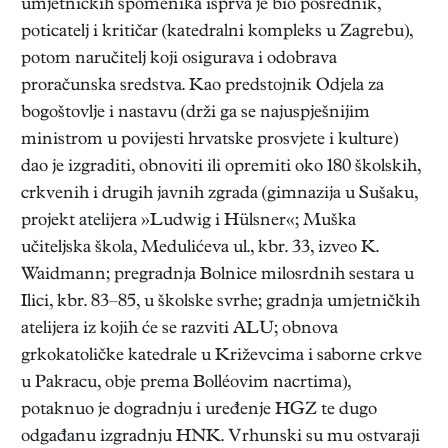
umjetničkih spomenika isprva je bio posrednik,
poticatelj i kritičar (katedralni kompleks u Zagrebu),
potom naručitelj koji osigurava i odobrava
proračunska sredstva. Kao predstojnik Odjela za
bogoštovlje i nastavu (drži ga se najuspješnijim
ministrom u povijesti hrvatske prosvjete i kulture)
dao je izgraditi, obnoviti ili opremiti oko 180 školskih,
crkvenih i drugih javnih zgrada (gimnazija u Sušaku,
projekt atelijera »Ludwig i Hülsner«; Muška
učiteljska škola, Medulićeva ul., kbr. 33, izveo K.
Waidmann; pregradnja Bolnice milosrdnih sestara u
Ilici, kbr. 83–85, u školske svrhe; gradnja umjetničkih
atelijera iz kojih će se razviti ALU; obnova
grkokatoličke katedrale u Križevcima i saborne crkve
u Pakracu, obje prema Bolléovim nacrtima),
potaknuo je dogradnju i uređenje HGZ te dugo
odgađanu izgradnju HNK. Vrhunski su mu ostvaraji