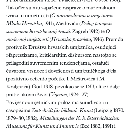
s J. Brunšmidom i I. K. Tkalčićem (
NN, Obzor,
1901).
Također su mu zapažene rasprave o nacionalnom
izrazu u umjetnosti (
O nacionalizmu u umjetnosti.
Mlada Hrvatska,
1911), Medoviću (
Prilog povijesti
savremene hrvatske umjetnosti.
Zagreb 1912) te
O
modernoj umjetnosti
(
Hrvatska prosvjeta,
1916). Premda
protivnik Društva hrvatskih umjetnika, osuđujući
»faprestizam«, kritičarskim diskursom nastojao se
prilagoditi suvremenim tendencijama, ostajući
čuvarom vrsnoće i dovršenosti umjetničkoga djela
(pozitivno ocijenio početke I. Meštrovića i M.
Kraljevića). God. 1918. povukao se iz DU, ali je i dalje
pratio likovni život (
Vijenac,
1924–27).
Povijesnoumjetničkim prilozima surađivao i u
časopisima
Zeitschrift für bildende Kunst
(Leipzig 1870,
1879–80, 1882),
Mitteilungen des K. k. österreichischen
Museums für Kunst und Industrie
(Beč 1882, 1891) i