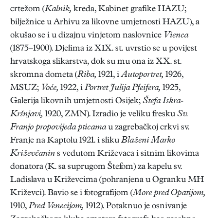
crtežom (
Kalnik,
kreda, Kabinet grafike HAZU;
bilježnice u Arhivu za likovne umjetnosti HAZU), a
okušao se i u dizajnu vinjetom naslovnice
Vienca
(1875–1900). Djelima iz XIX. st. uvrstio se u povijest
hrvatskoga slikarstva, dok su mu ona iz XX. st.
skromna dometa (
Riba,
1921, i
Autoportret,
1926,
MSUZ;
Voće,
1922, i
Portret Julija Pfeifera,
1925,
Galerija likovnih umjetnosti Osijek;
Štefa Iskra-
Kršnjavi,
1920, ZMN). Izradio je veliku fresku
Sv.
Franjo propovijeda pticama
u zagrebačkoj crkvi sv.
Franje na Kaptolu 1921. i sliku
Blaženi Marko
Križevčanin
s vedutom Križevaca i sitnim likovima
donatora (K. sa suprugom Štefom) za kapelu sv.
Ladislava u Križevcima (pohranjena u Ogranku MH
Križevci). Bavio se i fotografijom (
More pred Opatijom,
1910,
Pred Venecijom,
1912). Potaknuo je osnivanje