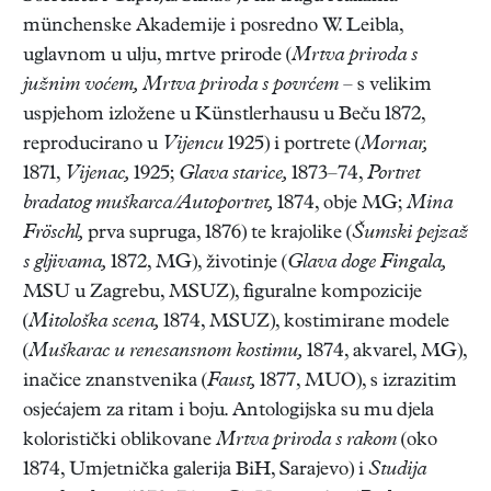
münchenske Akademije i posredno W. Leibla,
uglavnom u ulju, mrtve prirode (
Mrtva priroda s
južnim voćem, Mrtva priroda s povrćem
– s velikim
uspjehom izložene u Künstlerhausu u Beču 1872,
reproducirano u
Vijencu
1925) i portrete (
Mornar,
1871,
Vijenac,
1925;
Glava starice,
1873–74,
Portret
bradatog muškarca/Autoportret,
1874, obje MG;
Mina
Fröschl,
prva supruga, 1876) te krajolike (
Šumski pejzaž
s gljivama,
1872, MG), životinje (
Glava doge Fingala,
MSU u Zagrebu, MSUZ), figuralne kompozicije
(
Mitološka scena,
1874, MSUZ), kostimirane modele
(
Muškarac u renesansnom kostimu,
1874, akvarel, MG),
inačice znanstvenika (
Faust,
1877, MUO), s izrazitim
osjećajem za ritam i boju. Antologijska su mu djela
koloristički oblikovane
Mrtva priroda s rakom
(oko
1874, Umjetnička galerija BiH, Sarajevo) i
Studija