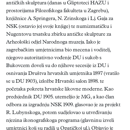
antičkih skulptura (danas u Gliptoteci HAZU i
prostorijama Filozofskoga fakulteta u Zagrebu),
knjižnice A. Springera, N. Zrinskoga i Lj. Gaja za
NSK (ostavio joj svoje knjige) te numizmatičku i
Nugentovu trsatsku zbirku antičke skulpture za
Arheološki odjel Narodnoga muzeja. Iako je
zagrebačkim umjetnicima bio mecena i voditelj,
njegovo autoritativno vođenje DU i sukob s
Bukovcem doveli su do njihove secesije iz DU i
osnivanja Društva hrvatskih umjetnika 1897 (vratilo
se u DU 1903), izložbe Hrvatski salon 1898. te
početaka pokreta hrvatske likovne moderne. Kao
predsjednik DU 1905. utemeljio je MG, a kao član
odbora za izgradnju NSK 1909. glasovao je za projekt
R. Lubynskoga, potom sudjelovao u utvrđivanju
njezina ikonografskoga programa (glavninu izveli
umjetnici koji su radili u Opatičkoj ul.). Objavio je