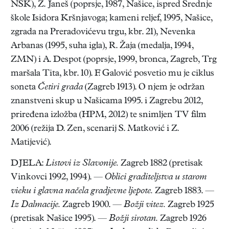
NSK), Ž. Janeš (poprsje, 1987, Našice, ispred Srednje
škole Isidora Kršnjavoga; kameni reljef, 1995, Našice,
zgrada na Preradovićevu trgu, kbr. 21), Nevenka
Arbanas (1995, suha igla), R. Žaja (medalja, 1994,
ZMN) i A. Despot (poprsje, 1999, bronca, Zagreb, Trg
maršala Tita, kbr. 10). F. Galović posvetio mu je ciklus
soneta
Četiri grada
(Zagreb 1913). O njem je održan
znanstveni skup u Našicama 1995. i Zagrebu 2012,
priređena izložba (HPM, 2012) te snimljen TV film
2006 (režija D. Zen, scenarij S. Matković i Z.
Matijević).
DJELA:
Listovi iz Slavonije.
Zagreb 1882 (pretisak
Vinkovci 1992, 1994). —
Oblici graditeljstva u starom
vieku i glavna načela gradjevne ljepote.
Zagreb 1883. —
Iz Dalmacije.
Zagreb 1900. —
Božji vitez.
Zagreb 1925
(pretisak Našice 1995). —
Božji sirotan.
Zagreb 1926