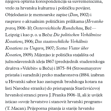
njegova opširna korespondencija sa suvremenicima,
vrelo za hrvatsku kulturnu i političku povijest.
Objelodanio je memoarske zapise (
Dan,
1902) i
rasprave o aktualnim političkim prilikama (
Hrvatsko
pravo,
1906–10;
Oesterreichische Rundschau,
Beč—
Leipzig i kao p. o. u Beču:
Die politischen Verhältnisse
Kroatiens,
1906;
Das staatsrechtliche Verhältnis
Kroatiens zu Ungarn,
1907;
Scotus Viator über
Kroatien,
1909). Mijenjao je politička stajališta od
južnoslavenskih ideja 1867 (predsjednik studentskoga
društva »Velebit« u Beču) i 1875–84 (Strossmayerov
pristaša i suradnik) preko mađaronstva (1884. izabran
u Hrvatski sabor kao zastupnik brodskoga kotara na
listi Narodne stranke) do pristupanja Starčevićevoj
hrvatskoj stranci prava J. Franka 1906–11, ali je uvijek
isticao »svoje hrvatstvo i stanovit hrvatski program«
(T. Macan). Prijeporna pitanja iz starije hrvatske