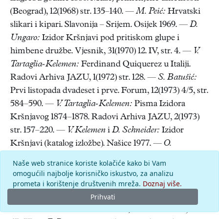
(Beograd), 12(1968) str. 135–140. —
M. Peić:
Hrvatski
slikari i kipari. Slavonija – Srijem. Osijek 1969. —
D.
Ungaro:
Izidor Kršnjavi pod pritiskom glupe i
himbene družbe. Vjesnik, 31(1970) 12. IV, str. 4. —
V.
Tartaglia-Kelemen:
Ferdinand Quiquerez u Italiji.
Radovi Arhiva JAZU, 1(1972) str. 128. —
S. Batušić:
Prvi listopada dvadeset i prve. Forum, 12(1973) 4/5, str.
584–590. —
V. Tartaglia-Kelemen:
Pisma Izidora
Kršnjavog 1874–1878. Radovi Arhiva JAZU, 2(1973)
str. 157–220. —
V. Kelemen
i
D. Schneider:
Izidor
Kršnjavi (katalog izložbe). Našice 1977. —
O.
Maruševski:
Značenje i postanak palače u Opatičkoj
Naše web stranice koriste kolačiće kako bi Vam
ulici 10. Kaj, 10(1977) 3, str. 47–58. —
Đ. Cvitanović:
omogućili najbolje korisničko iskustvo, za analizu
prometa i korištenje društvenih mreža.
Doznaj više.
Arhitektura monumentalnog historicizma u
urbanizmu Zagreba. Život umjetnosti, 1978, 26/27, str.
Prihvati
127–160. —
O. Maruševski:
Kršnjavi i Bollé. Ibid., str.