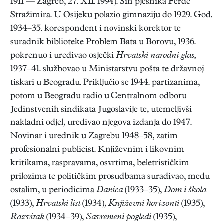
1911 — Zagreb, 27. XII. 1994). Sin pjesnika Ferde
Stražimira. U Osijeku polazio gimnaziju do 1929. God.
1934–35. korespondent i novinski korektor te
suradnik biblioteke Problem Bata u Borovu, 1936.
pokrenuo i uređivao osječki
Hrvatski narodni glas,
1937–41. službovao u Ministarstvu pošta te državnoj
tiskari u Beogradu. Priključio se 1944. partizanima,
potom u Beogradu radio u Centralnom odboru
Jedinstvenih sindikata Jugoslavije te, utemeljivši
nakladni odjel, uređivao njegova izdanja do 1947.
Novinar i urednik u Zagrebu 1948–58, zatim
profesionalni publicist. Književnim i likovnim
kritikama, raspravama, osvrtima, beletrističkim
prilozima te političkim prosudbama surađivao, među
ostalim, u periodicima
Danica
(1933–35),
Dom i škola
(1933),
Hrvatski list
(1934),
Književni horizonti
(1935),
Razvitak
(1934–39),
Savremeni pogledi
(1935),