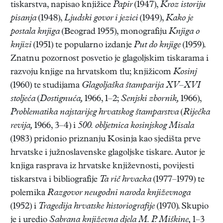
tiskarstva, napisao knjižice
Papir
(1947),
Kroz istoriju
pisanja
(1948),
Ljudski govor i jezici
(1949),
Kako je
postala knjiga
(Beograd 1955), monografiju
Knjiga o
knjizi
(1951) te popularno izdanje
Put do knjige
(1959).
Znatnu pozornost posvetio je glagoljskim tiskarama i
razvoju knjige na hrvatskom tlu; knjižicom
Kosinj
(1960) te studijama
Glagoljaška štamparija XV–XVI
stoljeća
(
Dostignuća,
1966, 1–2;
Senjski zbornik,
1966),
Problematika najstarijeg hrvatskog štamparstva
(
Riječka
revija,
1966, 3–4) i
500. obljetnica kosinjskog Misala
(1983) pridonio priznanju Kosinja kao sjedišta prve
hrvatske i južnoslavenske glagoljske tiskare. Autor je
knjiga rasprava iz hrvatske književnosti, povijesti
tiskarstva i bibliografije
Ta rič hrvacka
(1977–1979) te
polemika
Razgovor neugodni naroda književnoga
(1952) i
Tragedija hrvatske historiografije
(1970). Skupio
je i uredio
Sabrana književna djela M. P. Miškine,
1–3