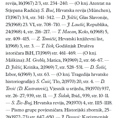
revija, 16(1967) 2/3, str. 234–240. — (O knj. Atentat na
Stjepana Radića):
S. Buć,
Hrvatska revija (München),
17(1967) 3/4, str. 341–342. —
D. Jelčić,
Glas Slavonije,
25(1968) 23. VI, str. 708–710. —
J. Laušić,
Republika,
24(1968) 4, str. 216–217. —
T. Macan,
Kolo, 6(1968) 5,
str. 409–415. —
Z. Tomičić,
Hrvatski književni list,
1(1968) 3, str. 3. —
T. Išek,
Godišnjak Društva
istoričara BiH, 17(1969) str. 461–469. — (O knj.
Miškina):
M. Greblo,
Matica, 19(1969) 2, str. 66–67. —
D. Jelčić,
Kritika, 2(1969) 7, str. 528–531. —
D. Šošić,
Izbor, 6(1969) 3, str. 63. — (O knj. Tragedija hrvatske
historiografije):
S.
Čuić,
Tlo, 2(1970) 20, str. 4. —
D.
Tović (D. Kastratović),
Vjesnik u srijedu, 19(1970) 937,
str. 26–27; 939, str. 11. —
J. Šidak,
Ibid., 939, str. 10–11.
—
S. Žic-Buj,
Hrvatska revija, 29(1970) 4, str. 1115–1118.
— Pismo grupe povjesničara. Historijski zbornik, 25–
26(1972–73) str. 647–650. —
J. Derossi:
Korizmenjak