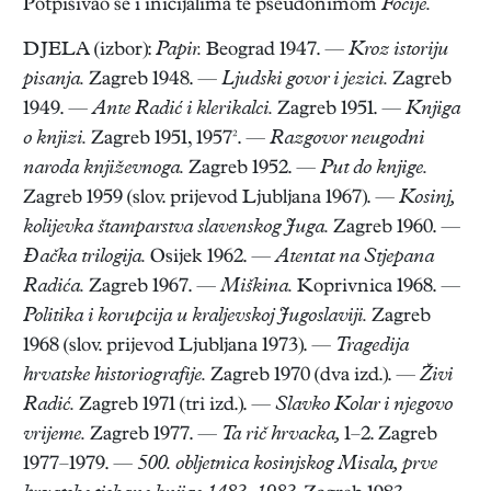
Potpisivao se i inicijalima te pseudonimom
Focije.
DJELA (izbor):
Papir.
Beograd 1947. —
Kroz istoriju
pisanja.
Zagreb 1948. —
Ljudski govor i jezici.
Zagreb
1949. —
Ante Radić i klerikalci.
Zagreb 1951. —
Knjiga
o knjizi.
Zagreb 1951, 1957². —
Razgovor neugodni
naroda književnoga.
Zagreb 1952. —
Put do knjige.
Zagreb 1959 (slov. prijevod Ljubljana 1967). —
Kosinj,
kolijevka štamparstva slavenskog Juga.
Zagreb 1960. —
Đačka trilogija.
Osijek 1962. —
Atentat na Stjepana
Radića.
Zagreb 1967. —
Miškina.
Koprivnica 1968. —
Politika i korupcija u kraljevskoj Jugoslaviji.
Zagreb
1968 (slov. prijevod Ljubljana 1973). —
Tragedija
hrvatske historiografije.
Zagreb 1970 (dva izd.). —
Živi
Radić.
Zagreb 1971 (tri izd.). —
Slavko Kolar i njegovo
vrijeme.
Zagreb 1977. —
Ta rič hrvacka,
1–2. Zagreb
1977–1979. —
500. obljetnica kosinjskog Misala, prve