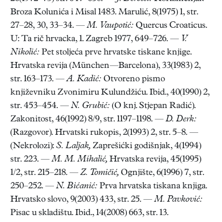
Broza Kolunića i Misal 1483. Marulić, 8(1975) 1, str.
27–28, 30, 33–34. —
M. Vaupotić:
Quercus Croaticus.
U: Ta rič hrvacka, 1. Zagreb 1977, 649–726. —
V.
Nikolić:
Pet stoljeća prve hrvatske tiskane knjige.
Hrvatska revija (München—Barcelona), 33(1983) 2,
str. 163–173. —
A. Kadić:
Otvoreno pismo
književniku Zvonimiru Kulundžiću. Ibid., 40(1990) 2,
str. 453–454. —
N. Grubić:
(O knj. Stjepan Radić).
Zakonitost, 46(1992) 8/9, str. 1197–1198. —
D. Derk:
(Razgovor). Hrvatski rukopis, 2(1993) 2, str. 5–8. —
(Nekrolozi):
S.
Laljak,
Zaprešićki godišnjak, 4(1994)
str. 223. —
M. M. Mihalić,
Hrvatska revija, 45(1995)
1/2, str. 215–218. —
Z. Tomičić,
Ognjište, 6(1996) 7, str.
250–252. —
N. Bićanić:
Prva hrvatska tiskana knjiga.
Hrvatsko slovo, 9(2003) 433, str. 25. —
M. Pavković:
Pisac u skladištu. Ibid., 14(2008) 663, str. 13.