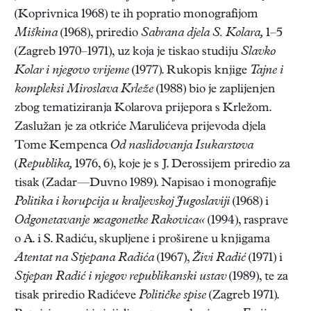
(Koprivnica 1968) te ih popratio monografijom
Miškina
(1968), priredio
Sabrana djela S. Kolara,
1–5
(Zagreb 1970–1971), uz koja je tiskao studiju
Slavko
Kolar i njegovo vrijeme
(1977). Rukopis knjige
Tajne i
kompleksi Miroslava Krleže
(1988) bio je zaplijenjen
zbog tematiziranja Kolarova prijepora s Krležom.
Zaslužan je za otkriće Marulićeva prijevoda djela
Tome Kempenca
Od
naslidovanja Isukarstova
(
Republika,
1976, 6), koje je s J. Derossijem priredio za
tisak (Zadar—Duvno 1989). Napisao i monografije
Politika i korupcija u kraljevskoj Jugoslaviji
(1968) i
Odgonetavanje
»
zagonetke Rakovica«
(1994), rasprave
o A. i S. Radiću, skupljene i proširene u knjigama
Atentat na Stjepana Radića
(1967),
Živi Radić
(1971) i
Stjepan Radić i njegov republikanski ustav
(1989), te za
tisak priredio Radićeve
Političke spise
(Zagreb 1971).