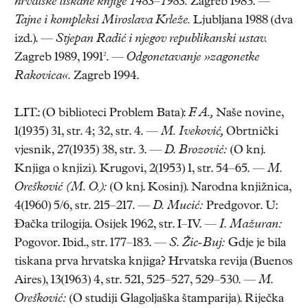
hrvatske tiskane knjige 1483–1983.
Zagreb 1983. —
Tajne i kompleksi Miroslava Krleže.
Ljubljana 1988 (dva
izd.). —
Stjepan Radić i njegov republikanski ustav.
Zagreb 1989, 1991². —
Odgonetavanje »zagonetke
Rakovica«.
Zagreb 1994.
LIT.: (O biblioteci Problem Bata):
F. A.,
Naše novine,
1(1935) 31, str. 4; 32, str. 4. —
M. Iveković,
Obrtnički
vjesnik, 27(1935) 38, str. 3. —
D. Brozović:
(O knj.
Knjiga o knjizi). Krugovi, 2(1953) 1, str. 54–65. —
M.
Orešković (M. O.):
(O knj. Kosinj). Narodna knjižnica,
4(1960) 5/6, str. 215–217. —
D. Mucić:
Predgovor. U:
Đačka trilogija. Osijek 1962, str. I–IV. —
I. Mažuran:
Pogovor. Ibid., str. 177–183. —
S. Žic-Buj:
Gdje je bila
tiskana prva hrvatska knjiga? Hrvatska revija (Buenos
Aires), 13(1963) 4, str. 521, 525–527, 529–530. —
M.
Orešković:
(O studiji Glagoljaška štamparija). Riječka