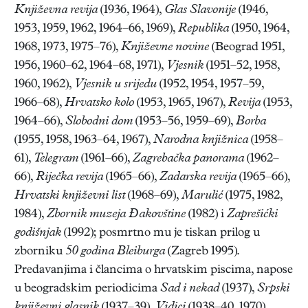
Književna revija
(1936, 1964),
Glas Slavonije
(1946,
1953, 1959, 1962, 1964–66, 1969),
Republika
(1950, 1964,
1968, 1973, 1975–76),
Književne novine
(Beograd 1951,
1956, 1960–62, 1964–68, 1971),
Vjesnik
(1951–52, 1958,
1960, 1962),
Vjesnik u srijedu
(1952, 1954, 1957–59,
1966–68),
Hrvatsko kolo
(1953, 1965, 1967),
Revija
(1953,
1964–66),
Slobodni dom
(1953–56, 1959–69),
Borba
(1955, 1958, 1963–64, 1967),
Narodna knjižnica
(1958–
61),
Telegram
(1961–66),
Zagrebačka panorama
(1962–
66),
Riječka revija
(1965–66),
Zadarska revija
(1965–66),
Hrvatski književni list
(1968–69),
Marulić
(1975, 1982,
1984),
Zbornik muzeja Đakovštine
(1982) i
Zaprešićki
godišnjak
(1992); posmrtno mu je tiskan prilog u
zborniku
50 godina Bleiburga
(Zagreb 1995).
Predavanjima i člancima o hrvatskim piscima, napose
u beogradskim periodicima
Sad i nekad
(1937),
Srpski
književni glasnik
(1937–39),
Vidici
(1938–40, 1970),