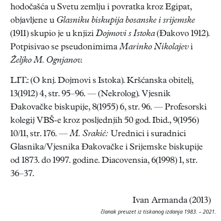
hodočašća u Svetu zemlju i povratka kroz Egipat,
objavljene u
Glasniku biskupija bosanske i
srijemske
(1911) skupio je u knjizi
Dojmovi s Istoka
(Đakovo 1912).
Potpisivao se pseudonimima
Marinko Nikolajev
i
Željko M. Ognjanov.
LIT.: (O knj. Dojmovi s Istoka). Kršćanska obitelj,
13(1912) 4, str. 95–96. — (Nekrolog). Vjesnik
Đakovačke biskupije, 8(1955) 6, str. 96. — Profesorski
kolegij VBŠ-e kroz posljednjih 50 god. Ibid., 9(1956)
10/11, str. 176. —
M. Srakić:
Urednici i suradnici
Glasnika/Vjesnika Đakovačke i Srijemske biskupije
od 1873. do 1997. godine. Diacovensia, 6(1998) 1, str.
36–37.
Ivan Armanda (2013)
članak preuzet iz tiskanog izdanja 1983. – 2021.