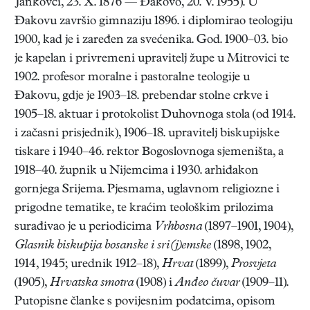
Jankovci, 23. X. 1876 — Đakovo, 20. V. 1955). U
Đakovu završio gimnaziju 1896. i diplomirao teologiju
1900, kad je i zaređen za svećenika. God. 1900–03. bio
je kapelan i privremeni upravitelj župe u Mitrovici te
1902. profesor moralne i pastoralne teologije u
Đakovu, gdje je 1903–18. prebendar stolne crkve i
1905–18. aktuar i protokolist Duhovnoga stola (od 1914.
i začasni prisjednik), 1906–18. upravitelj biskupijske
tiskare i 1940–46. rektor Bogoslovnoga sjemeništa, a
1918–40. župnik u Nijemcima i 1930. arhiđakon
gornjega Srijema. Pjesmama, uglavnom religiozne i
prigodne tematike, te kraćim teološkim prilozima
surađivao je u periodicima
Vrhbosna
(1897–1901, 1904),
Glasnik biskupija bosanske i sri(j)emske
(1898, 1902,
1914, 1945; urednik 1912–18),
Hrvat
(1899),
Prosvjeta
(1905),
Hrvatska smotra
(1908) i
Anđeo čuvar
(1909–11).
Putopisne članke s povijesnim podatcima, opisom