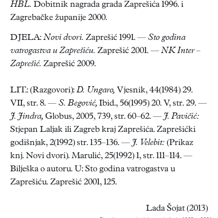
HBL.
Dobitnik nagrada grada Zaprešića 1996. i
Zagrebačke županije 2000.
DJELA:
Novi dvori.
Zaprešić 1991. —
Sto godina
vatrogastva
u Zaprešiću.
Zaprešić 2001. —
NK Inter –
Zaprešić.
Zaprešić 2009.
LIT.: (Razgovori):
D. Ungaro,
Vjesnik, 44(1984) 29.
VII, str. 8. —
S. Begović,
Ibid., 56(1995) 20. V, str. 29. —
J. Jindra,
Globus, 2005, 739, str. 60–62. —
J. Pavičić:
Stjepan Laljak ili Zagreb kraj Zaprešića. Zaprešićki
godišnjak, 2(1992) str. 135–136. —
J. Velebit:
(Prikaz
knj. Novi dvori). Marulić, 25(1992) 1, str. 111–114. —
Bilješka o autoru. U: Sto godina vatrogastva u
Zaprešiću. Zaprešić 2001, 125.
Lada Šojat (2013)