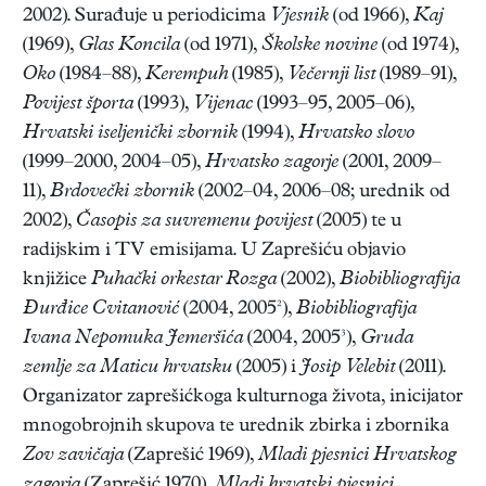
2002). Surađuje u periodicima
Vjesnik
(od 1966),
Kaj
(1969),
Glas Koncila
(od 1971),
Školske novine
(od 1974),
Oko
(1984–88),
Kerempuh
(1985),
Večernji list
(1989–91),
Povijest športa
(1993),
Vijenac
(1993–95, 2005–06),
Hrvatski iseljenički zbornik
(1994),
Hrvatsko slovo
(1999–2000, 2004–05),
Hrvatsko zagorje
(2001, 2009–
11),
Brdovečki zbornik
(2002–04, 2006–08; urednik od
2002),
Časopis za suvremenu povijest
(2005) te u
radijskim i TV emisijama. U Zaprešiću objavio
knjižice
Puhački orkestar Rozga
(2002),
Biobibliografija
Đurđice Cvitanović
(2004, 2005²),
Biobibliografija
Ivana Nepomuka Jemeršića
(2004, 2005³),
Gruda
zemlje za Maticu hrvatsku
(2005) i
Josip Velebit
(2011).
Organizator zaprešićkoga kulturnoga života, inicijator
mnogobrojnih skupova te urednik zbirka i zbornika
Zov zavičaja
(Zaprešić 1969),
Mladi pjesnici Hrvatskog
zagorja
(Zaprešić 1970),
Mladi hrvatski pjesnici