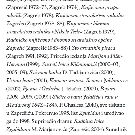
(Zaprešić 1972–73, Zagreb 1974),
Književna grupa
mladih
(Zagreb 1978),
Književno stvaralaštvo radnika
Zagreba
(Zagreb 1978–88),
Književno i likovno
stvaralaštvo radnika »Nikole Tesle«
(Zagreb 1979),
Radničko književno i likovno stvaralaštvo općine
Zaprešić
(Zaprešić 1983–88) i
Sto hrvatskih pisaca
(Zagreb 1991, 1992). Priredio izdanja
Marijana Fišer-
Herman
(1999),
Susreti Ivica Kičmanović
(2000–03,
2005–09),
Svi moji haiku
D. Tadijanovića (2000),
Ustani bane
(2001),
Kameni svatovi, Šenoa i Jablanovec
(2002),
Pjesme / Gedichte
J. Jelačića (2009),
Pojatno
1209.–2009.
(2009) i
Sličice o banu Jelačiću i ratu u
Mađarskoj 1848.–1849.
P. Chaslesa (2010), sve tiskano
u Zaprešiću. Pokrenuo 1995. list
Zgubidan
i uređivao
ga do 1998. Supriredio dramu
Sudbina Ivice
Zgubidana
M. Marjanovića (Zaprešić 2004). Suradnik