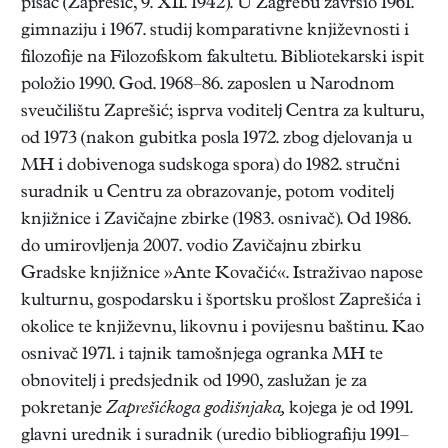
pisac (Zaprešić, 9. XII. 1942). U Zagrebu završio 1961.
gimnaziju i 1967. studij komparativne književnosti i
filozofije na Filozofskom fakultetu. Bibliotekarski ispit
položio 1990. God. 1968–86. zaposlen u Narodnom
sveučilištu Zaprešić; isprva voditelj Centra za kulturu,
od 1973 (nakon gubitka posla 1972. zbog djelovanja u
MH i dobivenoga sudskoga spora) do 1982. stručni
suradnik u Centru za obrazovanje, potom voditelj
knjižnice i Zavičajne zbirke (1983. osnivač). Od 1986.
do umirovljenja 2007. vodio Zavičajnu zbirku
Gradske knjižnice »Ante Kovačić«. Istraživao napose
kulturnu, gospodarsku i športsku prošlost Zaprešića i
okolice te književnu, likovnu i povijesnu baštinu. Kao
osnivač 1971. i tajnik tamošnjega ogranka MH te
obnovitelj i predsjednik od 1990, zaslužan je za
pokretanje
Zaprešićkoga godišnjaka,
kojega je od 1991.
glavni urednik i suradnik (uredio bibliografiju 1991–