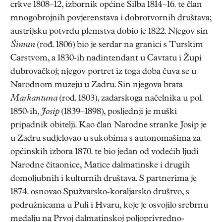
crkve 1808–12, izbornik općine Silba 1814–16. te član
mnogobrojnih povjerenstava i dobrotvornih društava;
austrijsku potvrdu plemstva dobio je 1822. Njegov sin
Šimun
(rođ. 1806) bio je serdar na granici s Turskim
Carstvom, a 1830-ih nadintendant u Cavtatu i Župi
dubrovačkoj; njegov portret iz toga doba čuva se u
Narodnom muzeju u Zadru. Sin njegova brata
Markantuna
(rođ. 1803), zadarskoga načelnika u pol.
1850-ih,
Josip
(1839–1898), posljednji je muški
pripadnik obitelji. Kao član Narodne stranke Josip je
u Zadru sudjelovao u sukobima s autonomašima za
općinskih izbora 1870. te bio jedan od vodećih ljudi
Narodne čitaonice, Matice dalmatinske i drugih
domoljubnih i kulturnih društava. S partnerima je
1874. osnovao Spužvarsko-koraljarsko društvo, s
podružnicama u Puli i Hvaru, koje je osvojilo srebrnu
medalju na Prvoj dalmatinskoj poljoprivredno-