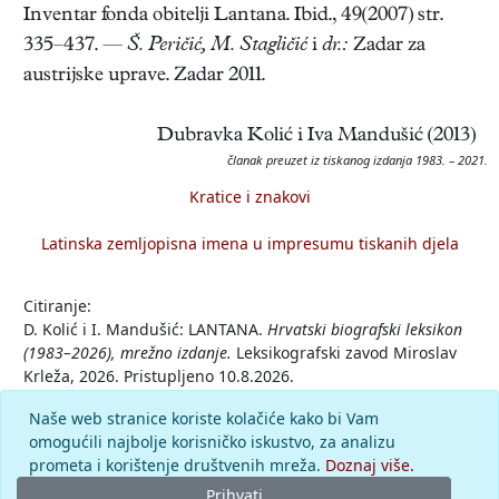
Inventar fonda obitelji Lantana. Ibid., 49(2007) str.
335–437. —
Š. Peričić, M. Stagličić
i
dr.:
Zadar za
austrijske uprave. Zadar 2011.
Dubravka Kolić i Iva Mandušić (2013)
članak preuzet iz tiskanog izdanja 1983. – 2021.
Kratice i znakovi
Latinska zemljopisna imena u impresumu tiskanih djela
Citiranje:
D. Kolić i I. Mandušić: LANTANA.
Hrvatski biografski leksikon
(1983–2026), mrežno izdanje.
Leksikografski zavod Miroslav
Krleža, 2026. Pristupljeno 10.8.2026.
<https://hbl.lzmk.hr/clanak/lantana>.
Naše web stranice koriste kolačiće kako bi Vam
omogućili najbolje korisničko iskustvo, za analizu
Komentar
prometa i korištenje društvenih mreža.
Doznaj više.
Prihvati