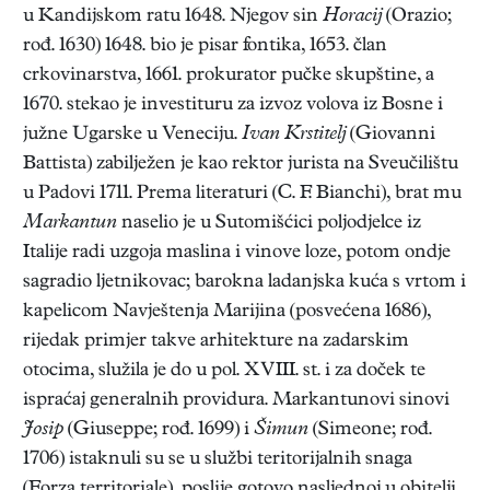
u Kandijskom ratu 1648. Njegov sin
Horacij
(Orazio;
rođ. 1630) 1648. bio je pisar fontika, 1653. član
crkovinarstva, 1661. prokurator pučke skupštine, a
1670. stekao je investituru za izvoz volova iz Bosne i
južne Ugarske u Veneciju.
Ivan Krstitelj
(Giovanni
Battista) zabilježen je kao rektor jurista na Sveučilištu
u Padovi 1711. Prema literaturi (C. F. Bianchi), brat mu
Markantun
naselio je u Sutomišćici poljodjelce iz
Italije radi uzgoja maslina i vinove loze, potom ondje
sagradio ljetnikovac; barokna ladanjska kuća s vrtom i
kapelicom Navještenja Marijina (posvećena 1686),
rijedak primjer takve arhitekture na zadarskim
otocima, služila je do u pol. XVIII. st. i za doček te
ispraćaj generalnih providura. Markantunovi sinovi
Josip
(Giuseppe; rođ. 1699) i
Šimun
(Simeone; rođ.
1706) istaknuli su se u službi teritorijalnih snaga
(Forza territoriale), poslije gotovo nasljednoj u obitelji.