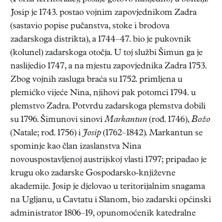
Josip je 1743. postao vojnim zapovjednikom Zadra
(sastavio popise pučanstva, stoke i brodova
zadarskoga distrikta), a 1744–47. bio je pukovnik
(kolunel) zadarskoga otočja. U toj službi Šimun ga je
naslijedio 1747, a na mjestu zapovjednika Zadra 1753.
Zbog vojnih zasluga braća su 1752. primljena u
plemićko vijeće Nina, njihovi pak potomci 1794. u
plemstvo Zadra. Potvrdu zadarskoga plemstva dobili
su 1796. Šimunovi sinovi
Markantun
(rođ. 1746),
Božo
(Natale; rođ. 1756) i
Josip
(1762–1842). Markantun se
spominje kao član izaslanstva Nina
novouspostavljenoj austrijskoj vlasti 1797; pripadao je
krugu oko zadarske Gospodarsko-književne
akademije. Josip je djelovao u teritorijalnim snagama
na Ugljanu, u Cavtatu i Slanom, bio zadarski općinski
administrator 1806–19, opunomoćenik katedralne