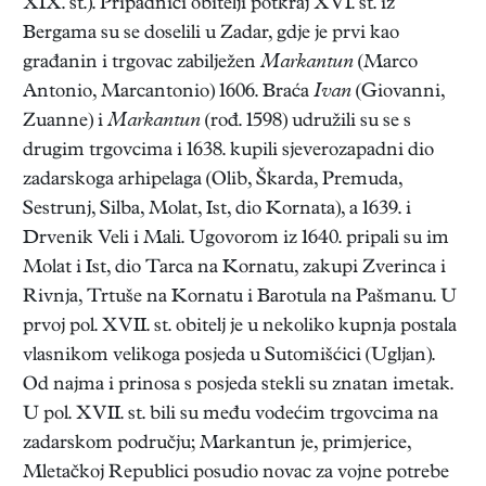
XIX. st.). Pripadnici obitelji potkraj XVI. st. iz
Bergama su se doselili u Zadar, gdje je prvi kao
građanin i trgovac zabilježen
Markantun
(Marco
Antonio, Marcantonio) 1606. Braća
Ivan
(Giovanni,
Zuanne) i
Markantun
(rođ. 1598) udružili su se s
drugim trgovcima i 1638. kupili sjeverozapadni dio
zadarskoga arhipelaga (Olib, Škarda, Premuda,
Sestrunj, Silba, Molat, Ist, dio Kornata), a 1639. i
Drvenik Veli i Mali. Ugovorom iz 1640. pripali su im
Molat i Ist, dio Tarca na Kornatu, zakupi Zverinca i
Rivnja, Trtuše na Kornatu i Barotula na Pašmanu. U
prvoj pol. XVII. st. obitelj je u nekoliko kupnja postala
vlasnikom velikoga posjeda u Sutomišćici (Ugljan).
Od najma i prinosa s posjeda stekli su znatan imetak.
U pol. XVII. st. bili su među vodećim trgovcima na
zadarskom području; Markantun je, primjerice,
Mletačkoj Republici posudio novac za vojne potrebe