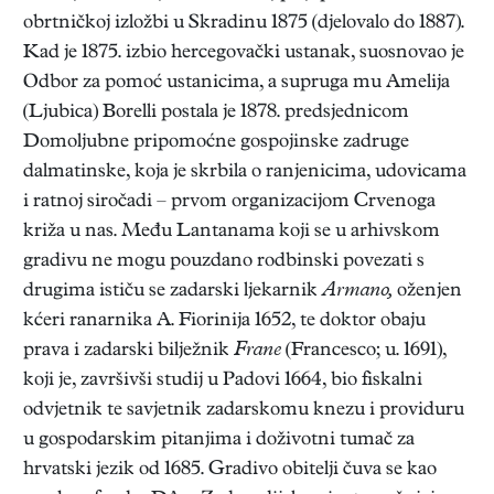
obrtničkoj izložbi u Skradinu 1875 (djelovalo do 1887).
Kad je 1875. izbio hercegovački ustanak, suosnovao je
Odbor za pomoć ustanicima, a supruga mu Amelija
(Ljubica) Borelli postala je 1878. predsjednicom
Domoljubne pripomoćne gospojinske zadruge
dalmatinske, koja je skrbila o ranjenicima, udovicama
i ratnoj siročadi – prvom organizacijom Crvenoga
križa u nas. Među Lantanama koji se u arhivskom
gradivu ne mogu pouzdano rodbinski povezati s
drugima ističu se zadarski ljekarnik
Armano,
oženjen
kćeri ranarnika A. Fiorinija 1652, te doktor obaju
prava i zadarski bilježnik
Frane
(Francesco; u. 1691),
koji je, završivši studij u Padovi 1664, bio fiskalni
odvjetnik te savjetnik zadarskomu knezu i providuru
u gospodarskim pitanjima i doživotni tumač za
hrvatski jezik od 1685. Gradivo obitelji čuva se kao