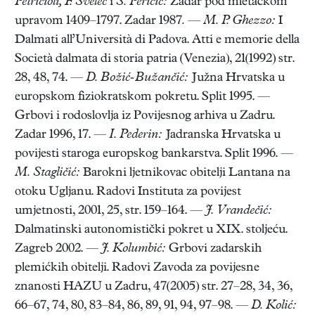
Petricioli, F. Švelec
i
Š. Peričić:
Zadar pod mletačkom
upravom 1409–1797. Zadar 1987
.
—
M. P. Ghezzo:
I
Dalmati all’Università di Padova. Atti e memorie della
Società dalmata di storia patria (Venezia), 21(1992) str.
28, 48, 74. —
D. Božić-Bužančić:
Južna Hrvatska u
europskom fiziokratskom pokretu. Split 1995. —
Grbovi i rodoslovlja iz Povijesnog arhiva u Zadru.
Zadar 1996, 17. —
I. Pederin:
Jadranska Hrvatska u
povijesti staroga europskog bankarstva. Split 1996. —
M. Stagličić:
Barokni ljetnikovac obitelji Lantana na
otoku Ugljanu. Radovi Instituta za povijest
umjetnosti, 2001, 25, str. 159–164. —
J. Vrandečić:
Dalmatinski autonomistički pokret u XIX. stoljeću.
Zagreb 2002. —
J. Kolumbić:
Grbovi zadarskih
plemićkih obitelji. Radovi Zavoda za povijesne
znanosti HAZU u Zadru, 47(2005) str. 27–28, 34, 36,
66–67, 74, 80, 83–84, 86, 89, 91, 94, 97–98. —
D. Kolić: