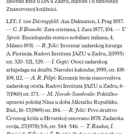
zaseban fond u DA u Zadru, dijelom i u tamošnjoj
Znanstvenoj knjižnici.
LIT.:
I. von Düringsfeld:
Aus Dalmatien, 1. Prag 1857.
—
C. F. Bianchi:
Zara cristiana, 1. Zara 1877, 104. —
V.
Spreti:
Enciclopedia storico-nobiliare italiana, 4.
Milano 1931. —
R. Jelić:
Inventar zadarskog kirurga
A. Fiorinija. Radovi Instituta JAZU u Zadru, 2(1955)
str. 320–321, 329. —
I. Grgić:
Otoci zadarskog
arhipelaga na dražbi. Narodni kalendar, 1959, str. 108–
109, 112. —
A. R. Filipi:
Kretanje broja stanovništva
zadarskog otočja. Radovi Instituta JAZU u Zadru, 6–
7(1960) str. 173. —
M. Novak-Sambrailo:
Političko-
upravni položaj Nina u doba Mletačke Republike.
Ibid., 16–17(1969) str. 184. —
R. Jelić:
Prvo društvo
Crvenog križa u Hrvatskoj osnovano 1878. Zadarska
revija, 27(1978) 5/6, str. 544–546. —
T. Raukar, I.