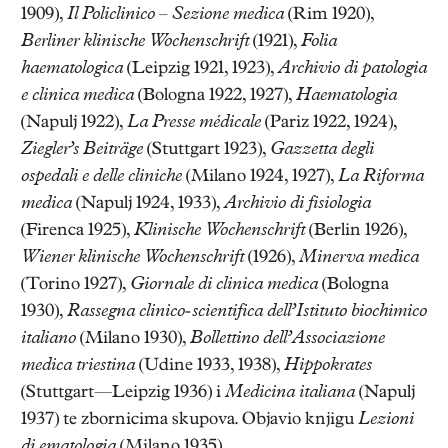
1909),
Il
Policlinico –
Sezione medica
(Rim 1920),
Berliner klinische Wochenschrift
(1921),
Folia
haematologica
(Leipzig 1921, 1923),
Archivio di patologia
e clinica medica
(Bologna 1922, 1927),
Haematologia
(Napulj 1922),
La Presse médicale
(Pariz 1922, 1924),
Ziegler’s Beiträge
(Stuttgart 1923),
Gazzetta degli
ospedali e delle cliniche
(Milano 1924, 1927),
La
Riforma
medica
(Napulj 1924, 1933),
Archivio di fisiologia
(Firenca 1925),
Klinische Wochenschrift
(Berlin 1926),
Wiener
klinische Wochenschrift
(1926),
Minerva medica
(Torino 1927),
Giornale di clinica medica
(Bologna
1930),
Rassegna clinico-scientifica dell’Istituto biochimico
italiano
(Milano 1930),
Bollettino dell’Associazione
medica triestina
(Udine 1933, 1938),
Hippokrates
(Stuttgart—Leipzig 1936) i
Medicina italiana
(Napulj
1937) te zbornicima skupova. Objavio knjigu
Lezioni
di ematologia
(Milano 1935).