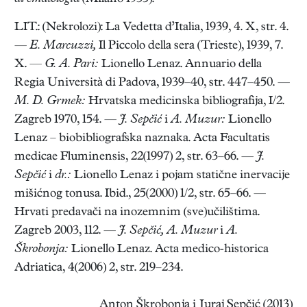
LIT.: (Nekrolozi): La Vedetta d’Italia, 1939, 4. X, str. 4.
—
E. Marcuzzi,
Il Piccolo della sera (Trieste), 1939, 7.
X. —
G. A. Pari:
Lionello Lenaz. Annuario della
Regia Università di Padova, 1939–40, str. 447–450. —
M. D. Grmek:
Hrvatska medicinska bibliografija, I/2.
Zagreb 1970, 154. —
J. Sepčić
i
A. Muzur:
Lionello
Lenaz – biobibliografska naznaka. Acta Facultatis
medicae Fluminensis, 22(1997) 2, str. 63–66. —
J.
Sepčić
i
dr.:
Lionello Lenaz i pojam statične inervacije
mišićnog tonusa. Ibid., 25(2000) 1/2, str. 65–66. —
Hrvati predavači na inozemnim (sve)učilištima.
Zagreb 2003, 112. —
J. Sepčić, A. Muzur
i
A.
Škrobonja:
Lionello Lenaz. Acta medico-historica
Adriatica, 4(2006) 2, str. 219–234.
Anton Škrobonja i Juraj Sepčić (2013)