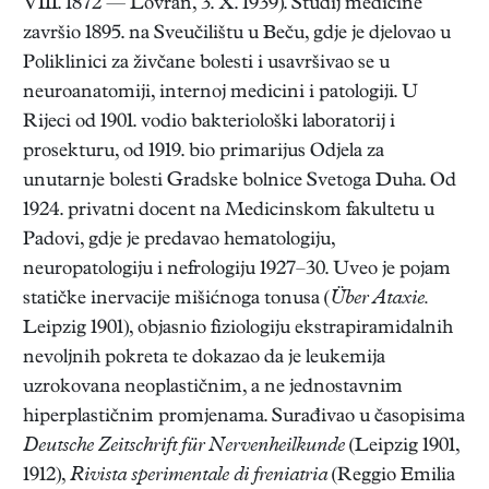
VIII. 1872 — Lovran, 3. X. 1939). Studij medicine
završio 1895. na Sveučilištu u Beču, gdje je djelovao u
Poliklinici za živčane bolesti i usavršivao se u
neuroanatomiji, internoj medicini i patologiji. U
Rijeci od 1901. vodio bakteriološki laboratorij i
prosekturu, od 1919. bio primarijus Odjela za
unutarnje bolesti Gradske bolnice Svetoga Duha. Od
1924. privatni docent na Medicinskom fakultetu u
Padovi, gdje je predavao hematologiju,
neuropatologiju i nefrologiju 1927–30. Uveo je pojam
statičke inervacije mišićnoga tonusa (
Über Ataxie.
Leipzig 1901), objasnio fiziologiju ekstrapiramidalnih
nevoljnih pokreta te dokazao da je leukemija
uzrokovana neoplastičnim, a ne jednostavnim
hiperplastičnim promjenama. Surađivao u časopisima
Deutsche Zeitschrift für Nervenheilkunde
(Leipzig 1901,
1912),
Rivista sperimentale di freniatria
(Reggio Emilia