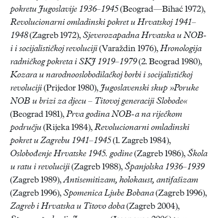
pokretu Jugoslavije 1936–1945
(Beograd—Bihać 1972),
Revolucionarni omladinski
pokret u Hrvatskoj 1941–
1948
(Zagreb 1972),
Sjeverozapadna Hrvatska u NOB-
i i socijalističkoj revoluciji
(Varaždin 1976),
Hronologija
radničkog pokreta i SKJ 1919–1979
(2. Beograd 1980),
Kozara u narodnooslobodilačkoj borbi i socijalističkoj
revoluciji
(Prijedor 1980),
Jugoslavenski skup »Poruke
NOB u brizi za djecu – Titovoj generaciji Slobode«
(Beograd 1981),
Prva godina NOB-a na riječkom
području
(Rijeka 1984),
Revolucionarni omladinski
pokret u Zagrebu 1941–1945
(1. Zagreb 1984),
Oslobođenje Hrvatske 1945. godine
(Zagreb 1986),
Škola
u ratu i revoluciji
(Zagreb 1988),
Španjolska 1936–1939
(Zagreb 1989),
Antisemitizam, holokaust, antifašizam
(Zagreb 1996),
Spomenica Ljube Bobana
(Zagreb 1996),
Zagreb i Hrvatska u Titovo doba
(Zagreb 2004),