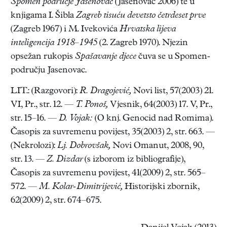
Spomen područje Jasenovac
(Jasenovac 2006) te u
knjigama I. Šibla
Zagreb tisuću devetsto četrdeset prve
(Zagreb 1967) i M. Ivekovića
Hrvatska lijeva
inteligencija 1918–1945
(2. Zagreb 1970). Njezin
opsežan rukopis
Spašavanje djece
čuva se u Spomen-
području Jasenovac.
LIT.: (Razgovori):
R. Dragojević,
Novi list, 57(2003) 21.
VI, Pr., str. 12. —
T. Ponoš,
Vjesnik, 64(2003) 17. V, Pr.,
str. 15–16. —
D. Vojak:
(O knj. Genocid nad Romima).
Časopis za suvremenu povijest, 35(2003) 2, str. 663. —
(Nekrolozi):
Lj. Dobrovšak,
Novi Omanut, 2008, 90,
str. 13. —
Z. Dizdar
(s izborom iz bibliografije),
Časopis za suvremenu povijest, 41(2009) 2, str. 565–
572. —
M. Kolar-Dimitrijević,
Historijski zbornik,
62(2009) 2, str. 674–675.