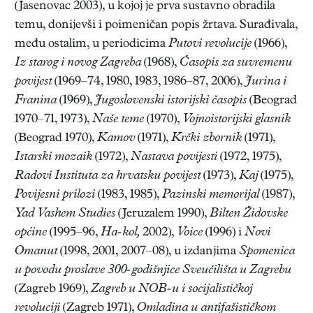
(Jasenovac 2003), u kojoj je prva sustavno obradila
temu, donijevši i poimeničan popis žrtava. Surađivala,
među ostalim, u periodicima
Putovi revolucije
(1966),
Iz starog i novog Zagreba
(1968),
Časopis za suvremenu
povijest
(1969–74, 1980, 1983, 1986–87, 2006),
Jurina i
Franina
(1969),
Jugoslovenski istorijski časopis
(Beograd
1970–71, 1973),
Naše teme
(1970),
Vojnoistorijski glasnik
(Beograd 1970),
Kamov
(1971),
Krčki zbornik
(1971),
Istarski mozaik
(1972),
Nastava povijesti
(1972, 1975),
Radovi Instituta za hrvatsku povijest
(1973),
Kaj
(1975),
Povijesni prilozi
(1983, 1985),
Pazinski memorijal
(1987),
Yad Vashem Studies
(Jeruzalem 1990),
Bilten Židovske
općine
(1995–96,
Ha-kol,
2002),
Voice
(1996) i
Novi
Omanut
(1998, 2001, 2007–08), u izdanjima
Spomenica
u povodu proslave 300-godišnjice Sveučilišta u Zagrebu
(Zagreb 1969),
Zagreb u NOB-u i socijalističkoj
revoluciji
(Zagreb 1971),
Omladina u antifašističkom