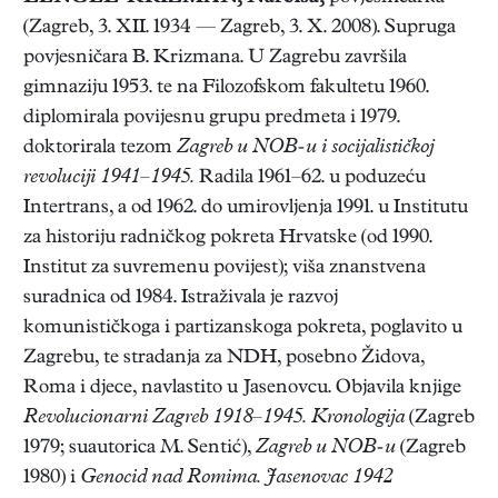
(Zagreb, 3. XII. 1934 — Zagreb, 3. X. 2008). Supruga
povjesničara B. Krizmana. U Zagrebu završila
gimnaziju 1953. te na Filozofskom fakultetu 1960.
diplomirala povijesnu grupu predmeta i 1979.
doktorirala tezom
Zagreb u NOB-u i socijalističkoj
revoluciji 1941–1945.
Radila 1961–62. u poduzeću
Intertrans, a od 1962. do umirovljenja 1991. u Institutu
za historiju radničkog pokreta Hrvatske (od 1990.
Institut za suvremenu povijest); viša znanstvena
suradnica od 1984. Istraživala je razvoj
komunističkoga i partizanskoga pokreta, poglavito u
Zagrebu, te stradanja za NDH, posebno Židova,
Roma i djece, navlastito u Jasenovcu. Objavila knjige
Revolucionarni Zagreb 1918–1945. Kronologija
(Zagreb
1979; suautorica M. Sentić),
Zagreb u NOB-u
(Zagreb
1980) i
Genocid nad Romima. Jasenovac 1942