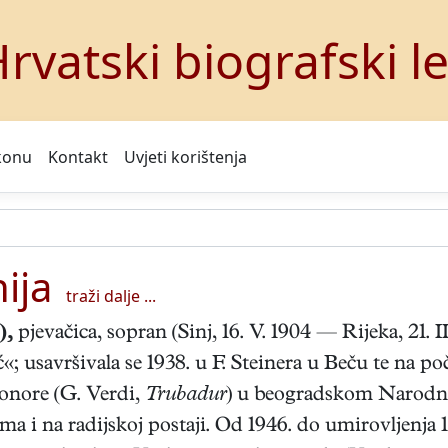
rvatski biografski l
konu
Kontakt
Uvjeti korištenja
ija
traži dalje ...
)
,
pjevačica, sopran (Sinj, 16. V. 1904 — Rijeka, 21. I
; usavršivala se 1938. u F. Steinera u Beču te na p
onore (G. Verdi,
Trubadur
) u beogradskom Narodno
ma i na radijskoj postaji. Od 1946. do umirovljenja 