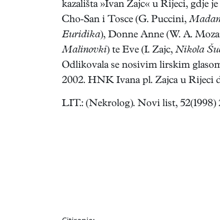
kazališta »Ivan Zajc« u Rijeci, gdje j
Cho-San i Tosce (G. Puccini,
Madame
Euridika
), Donne Anne (W. A. Moza
Malinovki
) te Eve (I. Zajc,
Nikola Šub
Odlikovala se nosivim lirskim glaso
2002. HNK Ivana pl. Zajca u Rijeci 
LIT.: (Nekrolog). Novi list, 52(1998) 27