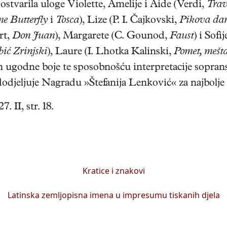
e ostvarila uloge Violette, Amelije i Aide (Verdi,
Trav
 Butterfly
i
Tosca
), Lize (P. I. Čajkovski,
Pikova d
rt,
Don Juan
), Margarete (C. Gounod,
Faust
) i Sof
ić Zrinjski
), Laure (I. Lhotka Kalinski,
Pomet, mešta
m ugodne boje te sposobnošću interpretacije sopran
dodjeljuje Nagradu »Štefanija Lenković« za najbolj
. II, str. 18.
Kratice i znakovi
Latinska zemljopisna imena u impresumu tiskanih djela