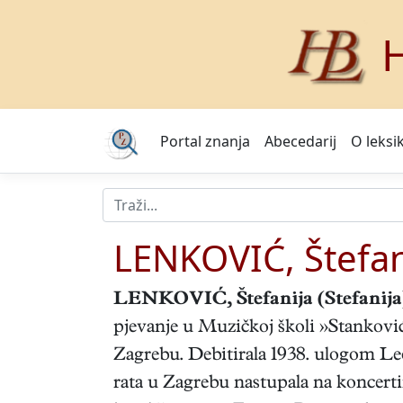
H
Portal znanja
Abecedarij
O leksi
LENKOVIĆ, Štefan
LENKOVIĆ, Štefanija (Stefanija
pjevanje u Muzičkoj školi »Stanković«
Zagrebu. Debitirala 1938. ulogom Le
rata u Zagrebu nastupala na koncerti