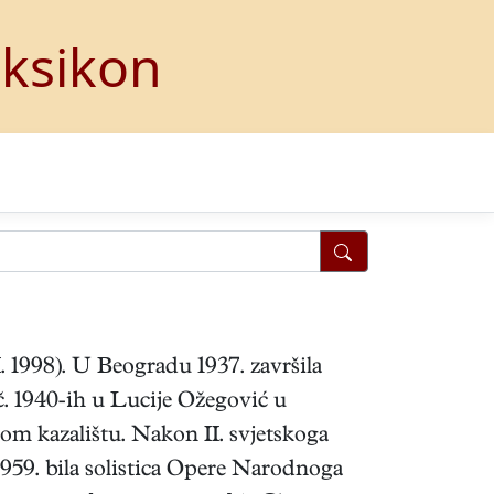
eksikon
I. 1998). U Beogradu 1937. završila
oč. 1940-ih u Lucije Ožegović u
m kazalištu. Nakon II. svjetskoga
1959. bila solistica Opere Narodnoga