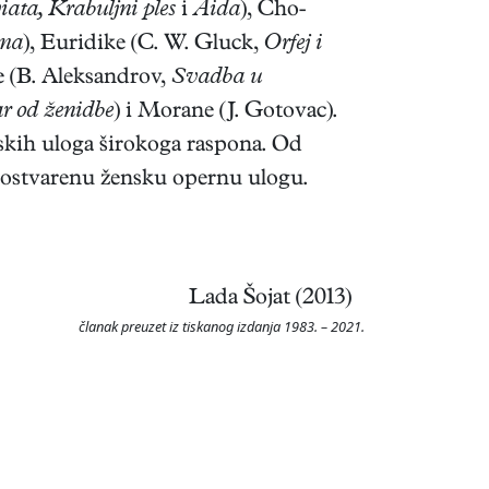
iata, Krabuljni ples
i
Aida
), Cho-
ama
), Euridike (C. W. Gluck,
Orfej i
ije (B. Aleksandrov,
Svadba u
r od ženidbe
) i Morane (J. Gotovac).
skih uloga širokoga raspona. Od
e ostvarenu žensku opernu ulogu.
Lada Šojat (2013)
članak preuzet iz tiskanog izdanja 1983. – 2021.