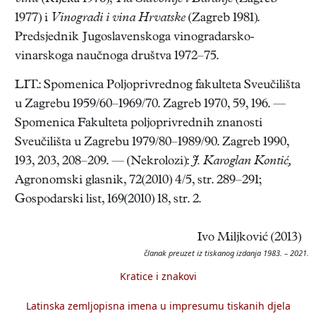
1977) i
Vinogradi i vina Hrvatske
(Zagreb 1981).
Predsjednik Jugoslavenskoga vinogradarsko-
vinarskoga naučnoga društva 1972–75.
LIT.: Spomenica Poljoprivrednog fakulteta Sveučilišta
u Zagrebu 1959/60–1969/70. Zagreb 1970, 59, 196. —
Spomenica Fakulteta poljoprivrednih znanosti
Sveučilišta u Zagrebu 1979/80–1989/90. Zagreb 1990,
193, 203, 208–209. — (Nekrolozi):
J. Karoglan Kontić,
Agronomski glasnik, 72(2010) 4/5, str. 289–291;
Gospodarski list, 169(2010) 18, str. 2.
Ivo Miljković (2013)
članak preuzet iz tiskanog izdanja 1983. – 2021.
Kratice i znakovi
Latinska zemljopisna imena u impresumu tiskanih djela