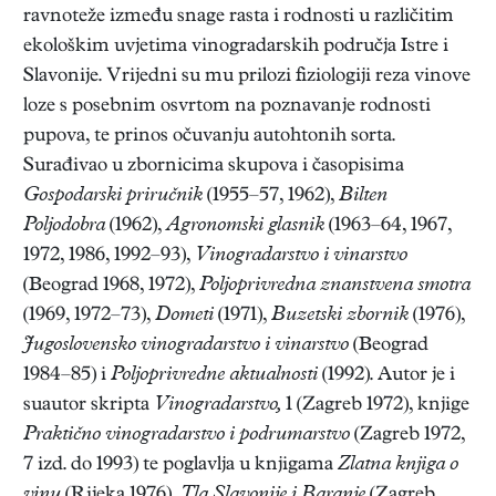
ravnoteže između snage rasta i rodnosti u različitim
ekološkim uvjetima vinogradarskih područja Istre i
Slavonije. Vrijedni su mu prilozi fiziologiji reza vinove
loze s posebnim osvrtom na poznavanje rodnosti
pupova, te prinos očuvanju autohtonih sorta.
Surađivao u zbornicima skupova i časopisima
Gospodarski priručnik
(1955–57, 1962),
Bilten
Poljodobra
(1962),
Agronomski glasnik
(1963–64, 1967,
1972, 1986, 1992–93),
Vinogradarstvo i vinarstvo
(Beograd 1968, 1972),
Poljoprivredna znanstvena smotra
(1969, 1972–73),
Dometi
(1971),
Buzetski zbornik
(1976),
Jugoslovensko vinogradarstvo i vinarstvo
(Beograd
1984–85) i
Poljoprivredne aktualnosti
(1992). Autor je i
suautor skripta
Vinogradarstvo,
1 (Zagreb 1972), knjige
Praktično vinogradarstvo i podrumarstvo
(Zagreb 1972,
7 izd. do 1993) te poglavlja u knjigama
Zlatna knjiga o
vinu
(Rijeka 1976),
Tla Slavonije i Baranje
(Zagreb