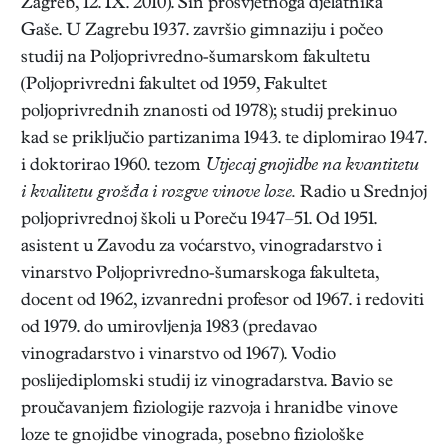
Zagreb, 12. IX. 2010). Sin prosvjetnoga djelatnika
Gaše. U Zagrebu 1937. završio gimnaziju i počeo
studij na Poljoprivredno-šumarskom fakultetu
(Poljoprivredni fakultet od 1959, Fakultet
poljoprivrednih znanosti od 1978); studij prekinuo
kad se priključio partizanima 1943. te diplomirao 1947.
i doktorirao 1960. tezom
Utjecaj gnojidbe na kvantitetu
i kvalitetu grožđa i rozgve vinove loze.
Radio u Srednjoj
poljoprivrednoj školi u Poreču 1947–51. Od 1951.
asistent u Zavodu za voćarstvo, vinogradarstvo i
vinarstvo Poljoprivredno-šumarskoga fakulteta,
docent od 1962, izvanredni profesor od 1967. i redoviti
od 1979. do umirovljenja 1983 (predavao
vinogradarstvo i vinarstvo od 1967). Vodio
poslijediplomski studij iz vinogradarstva. Bavio se
proučavanjem fiziologije razvoja i hranidbe vinove
loze te gnojidbe vinograda, posebno fiziološke