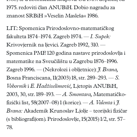
1975. redoviti član ANUBiH. Dobio nagradu za
znanost SRBiH »Veselin Masleša« 1986.
LIT.: Spomenica Prirodoslovno-matematičkog
fakulteta 1874–1974. Zagreb 1974. —
I. Supek:
Krivovjernik na ljevici. Zagreb 1992, 310. —
Spomenica PMF. 120 godina nastave prirodoslovlja i
matematike na Sveučilištu u Zagrebu 1876–1996.
Zagreb 1996. — (Nekrolozi i obljetnice):
J. Brana,
Bosna Franciscana, 11(2003) 18, str. 289–293. —
S.
Vobornik
i
E. Hadžiselimović,
Ljetopis ANUBiH,
2003, 30, str. 189–193. —
A. Smontara,
Matematičko-
fizički list, 58(2007–08) 1 (korice). —
A. Valenta
i
J.
Brana:
Akademik Krunoslav Ljolje – teorijski fizičar
(s bibliografijom). Prirodoslovlje, 15(2015) 1/2, str. 57–
78.