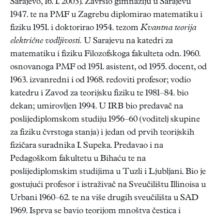
Sarajevo, 16. I. 2003). Završio gimnaziju u Sarajevu
1947. te na PMF u Zagrebu diplomirao matematiku i
fiziku 1951. i doktorirao 1954. tezom
Kvantna teorija
električne vodljivosti.
U Sarajevu na katedri za
matematiku i fiziku Filozofskoga fakulteta odn. 1960.
osnovanoga PMF od 1951. asistent, od 1955. docent, od
1963. izvanredni i od 1968. redoviti profesor; vodio
katedru i Zavod za teorijsku fiziku te 1981–84. bio
dekan; umirovljen 1994. U IRB bio predavač na
poslijediplomskom studiju 1956–60 (voditelj skupine
za fiziku čvrstoga stanja) i jedan od prvih teorijskih
fizičara suradnika I. Supeka. Predavao i na
Pedagoškom fakultetu u Bihaću te na
poslijediplomskim studijima u Tuzli i Ljubljani. Bio je
gostujući profesor i istraživač na Sveučilištu Illinoisa u
Urbani 1960–62. te na više drugih sveučilišta u SAD
1969. Isprva se bavio teorijom mnoštva čestica i