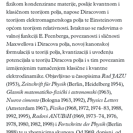
fizikom kondenzirane materije, poslije kvantnom i
klasičnom teorijom polja, napose Diracovom i
teorijom elektromagnetskoga polja te Einsteinovom
općom teorijom relativnosti. Istaknuo se radovima o
valnoj funkciji E. Feenberga, povezanosti i sličnosti
Maxwellova i Diracova polja, novoj kanonskoj
formulaciji u teoriji polja, kvantizaciji i uvođenju
potencijala u teoriju Diracova polja i s tim povezanim
izmijenjenim tumačenjem klasične i kvantne
elektrodinamike. Objavljivao u časopisima
Rad JAZU
(1953),
Zeitschrift für Physik
(Berlin, Heidelberg 1954),
Glasnik matematičko-fizički i astronomski
(1963),
Nuovo cimento
(Bologna 1963, 1992),
Physics Letters
(Amsterdam 1967),
Fizika
(1968, 1972, 1974–83, 1988,
1992, 1995),
Radovi ANUBiH
(1969, 1973–74, 1976,
1978, 1980, 1982, 1998) i
Fortschritte der Physik
(Berlin
1988) te u zbornicima skupova. Od 1969. dopisni, od