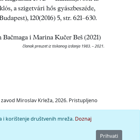
lós, a szigetvári hős gyászbeszéde,
dapest), 120(2016) 5, str. 621–630.
n Bačmaga i Marina Kučer Beš (2021)
članak preuzet iz tiskanog izdanja 1983. – 2021.
zavod Miroslav Krleža, 2026. Pristupljeno
a i korištenje društvenih mreža.
Doznaj
Prihvati