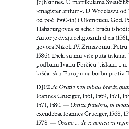
Jo(h)annes. U matrikulama Sveučilišt
»magister artium«. U Wrocławu od 15
od poč. 1560-ih) i Olomoucu. God. 15
Habsburgovca za sebe i braću ishodio
Autor je dvaju religioznih djela (1
govora Nikoli IV. Zrinskomu, Petru F
1586). Djela su mu više puta tiskana.
podbanu Ivanu Forčiću (tiskano i u:
kršćansku Europu na borbu protiv 
DJELA:
Oratio non minus brevis, q
Ioannes Cruciger, 1561, 1569, 1571, 1
1571, 1580. —
Oratio funebris, in modu
excudebat Ioannes Cruciger, 1568, 1
1578. —
Oratio … de canonica in regime