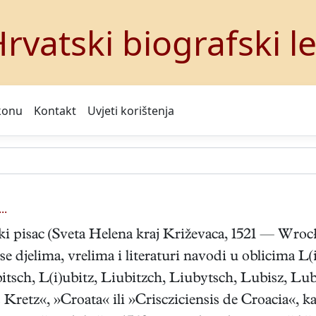
rvatski biografski l
konu
Kontakt
Uvjeti korištenja
..
i pisac (Sveta Helena kraj Križevaca, 1521 — Wrocła
 djelima, vrelima i literaturi navodi u oblicima L(i
ubitsch, L(i)ubitz, Liubitzch, Liubytsch, Lubisz, 
retz«, »Croata« ili »Criscziciensis de Croacia«, ka