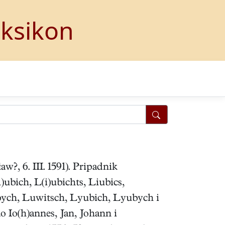
eksikon
w?, 6. III. 1591). Pripadnik
)ubich, L(i)ubichts, Liubics,
Lubych, Luwitsch, Lyubich, Lyubych i
o Io(h)annes, Jan, Johann i