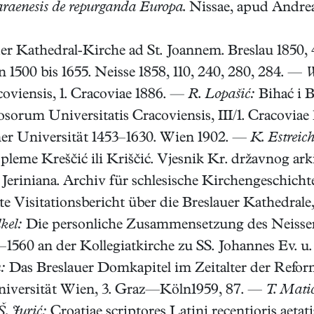
raenesis de repur
ganda Europa.
Nissae, apud Andrea
r Kathedral-Kirche ad St. Joannem. Breslau 1850
1500 bis 1655. Neisse 1858, 110, 240, 280, 284. —
W
acoviensis, 1. Cracoviae 1886. —
R. Lopašić:
Bihać i B
orum Universitatis Cracoviensis, III/1. Cracoviae
er Universität 1453–1630. Wien 1902. —
K. Estreich
leme Kreščić ili Kriščić. Vjesnik Kr. državnog arki
riniana. Archiv für schlesische Kirchengeschichte (B
te Visitationsbericht über die Breslauer Kathedral
kel:
Die personliche Zusammensetzung des Neisser 
–1560 an der Kollegiatkirche zu SS. Johannes Ev. u. 
:
Das Breslauer Domkapitel im Zeitalter der Refo
niversität Wien, 3. Graz—Köln1959, 87. —
T. Mati
Š. Jurić:
Croatiae scriptores Latini recentioris aetat