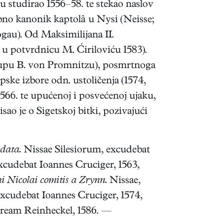
u studirao 1556–58. te stekao naslov
bno kanonik kaptolâ u Nysi (Neisse;
gau). Od Maksimilijana II.
 u potvrdnicu M. Ćiriloviću 1583).
skupu B. von Promnitzu), posmrtnoga
ske izbore odn. ustoličenja (1574,
1566. te upućenoj i posvećenoj ujaku,
sao je o Sigetskoj bitki, pozivajući
odata.
Nissae Silesiorum, excudebat
xcudebat Ioannes Cruciger, 1563,
i Nicolai comitis a Zrynn.
Nissae,
xcudebat Ioannes Cruciger, 1574,
ream Reinheckel, 1586. —