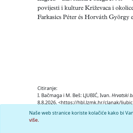
povijesti i kulture Križevaca i okolice
Farkasics Péter és Horváth György ep
Citiranje:
I. Bačmaga i M. Beš: LJUBIĆ, Ivan.
Hrvatski b
8.8.2026. <https://hbl.lzmk.hr/clanak/ljubic
Naše web stranice koriste kolačiće kako bi Va
Komentar
više.