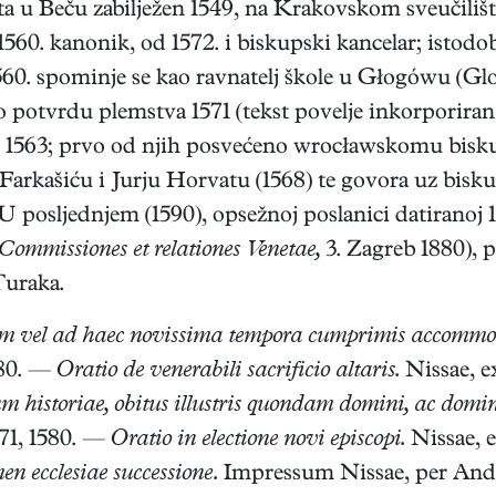
a u Beču zabilježen 1549, na Krakovskom sveučilišt
60. kanonik, od 1572. i biskupski kancelar; istodo
60. spominje se kao ravnatelj škole u Głogówu (Glo
 potvrdu plemstva 1571 (tekst povelje inkorporiran
561, 1563; prvo od njih posvećeno wrocławskomu bi
arkašiću i Jurju Horvatu (1568) te govora uz biskup
 U posljednjem (1590), opsežnoj poslanici datiranoj 
Commissiones et relationes Venetae,
3. Zagreb 1880), pi
Turaka.
uam vel ad haec novissima tempora cumprimis accomm
580. —
Oratio de venerabili sacrificio altaris.
Nissae, e
m historiae, obitus illustris quondam domini, ac domin
571, 1580. —
Oratio in electione novi episcopi.
Nissae, e
n ecclesiae successione.
Impressum Nissae, per And