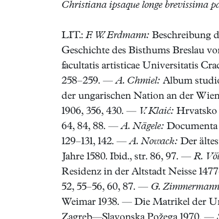
Christiana ipsaque longe brevissima pa
LIT.:
F. W. Erdmann:
Beschreibung de
Geschichte des Bisthums Breslau von 
facultatis artisticae Universitatis Cr
258–259. —
A. Chmiel:
Album studios
der ungarischen Nation an der Wien
1906, 356, 430. —
V. Klaić:
Hrvatsko p
64, 84, 88. —
A. Nägele:
Documenta Je
129–131, 142. —
A. Nowack:
Der ältes
Jahre 1580. Ibid., str. 86, 97. —
R. Völ
Residenz in der Altstadt Neisse 1477
52, 55–56, 60, 87. —
G. Zimmermann
Weimar 1938. — Die Matrikel der U
Zagreb—Slavonska Požega 1970. —