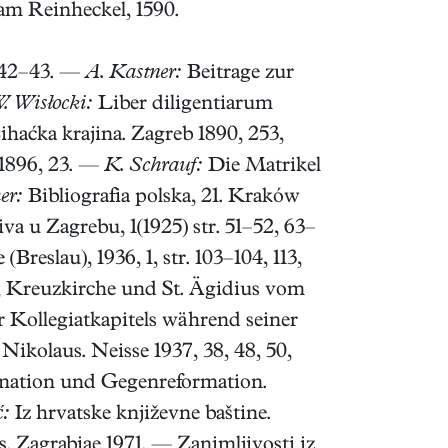
m Reinheckel, 1590.
, 42–43. —
A. Kastner:
Beitrage zur
. Wisłocki:
Liber diligentiarum
ihaćka krajina. Zagreb 1890, 253,
 1896, 23. —
K. Schrauf:
Die Matrikel
er:
Bibliografia polska, 21. Kraków
va u Zagrebu, 1(1925) str. 51–52, 63–
reslau), 1936, 1, str. 103–104, 113,
e, Kreuzkirche und St. Ägidius vom
Kollegiatkapitels während seiner
Nikolaus. Neisse 1937, 38, 48, 50,
rmation und Gegenreformation.
ć:
Iz hrvatske književne baštine.
is. Zagrabiae 1971. — Zanimljivosti iz