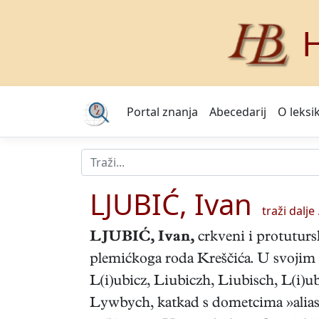
H
Portal znanja
Abecedarij
O leksi
LJUBIĆ, Ivan
traži dalje .
LJUBIĆ, Ivan
,
crkveni i protutursk
plemićkoga roda Kreščića. U svojim se
L(i)ubicz, Liubiczh, Liubisch, L(i)
Lywbych, katkad s dometcima »alias K