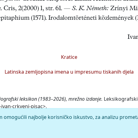
. Cris, 2(2000) 1, str. 61. —
S. K. Németh:
Zrínyi Mik
itaphium (1571). Irodalomtörténeti közlemények (Bu
Iva
Kratice
Latinska zemljopisna imena u impresumu tiskanih djela
iografski leksikon (1983–2026), mrežno izdanje.
Leksikografski 
-ivan-crkveni-pisac>.
m omogućili najbolje korisničko iskustvo, za analizu promet