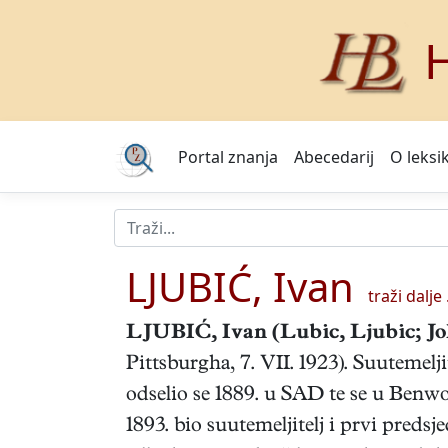
H
Portal znanja
Abecedarij
O leksi
LJUBIĆ, Ivan
traži dalje .
LJUBIĆ, Ivan
(Lubic, Ljubic; Jo
Pittsburgha, 7. VII. 1923). Suutemelj
odselio se 1889. u SAD te se u Benw
1893. bio suutemeljitelj i prvi preds