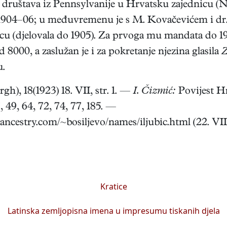
 društava iz Pennsylvanije u Hrvatsku zajednicu (N
o 1904–06; u međuvremenu je s M. Kovačevićem i dr.
cu (djelovala do 1905). Za prvoga mu mandata do 1
 8000, a zaslužan je i za pokretanje njezina glasila
Z
u.
gh), 18(1923) 18. VII, str. 1. —
I. Čizmić:
Povijest Hr
, 49, 64, 72, 74, 77, 185. —
ancestry.com/~bosiljevo/names/iljubic.html (22. VIII
Kratice
Latinska zemljopisna imena u impresumu tiskanih djela