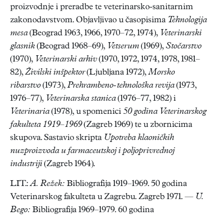
proizvodnje i preradbe te veterinarsko-sanitarnim
zakonodavstvom. Objavljivao u časopisima
Tehnologija
mesa
(Beograd 1963, 1966, 1970–72, 1974),
Veterinarski
glas
nik
(Beograd 1968–69),
Vetserum
(1969),
Stočarstvo
(1970),
Veterinarski arhiv
(1970, 1972, 1974, 1978, 1981–
82),
Živilski inšpektor
(Ljubljana 1972),
Morsko
ribarstvo
(1973),
Prehrambeno-tehnološka revija
(1973,
1976–77),
Veterinarska stanica
(1976–77, 1982) i
Veterinaria
(1978), u spomenici
50 godina Veterinarskog
fakulteta 1919
–
1969
(Zagreb 1969) te u zbornicima
skupova. Sastavio skripta
Upotreba klaoničkih
nuzproizvoda u farmaceutskoj i poljoprivrednoj
industriji
(Zagreb 1964).
LIT.:
A. Režek:
Bibliografija 1919–1969. 50 godina
Veterinarskog fakulteta u Zagrebu. Zagreb 1971. —
U.
Bego:
Bibliografija 1969–1979. 60 godina