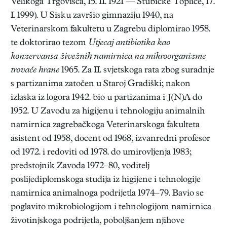
Velikoga Trgovišća, 15. II. 1921 — Stubičke Toplice, 17.
I. 1999). U Sisku završio gimnaziju 1940, na
Veterinarskom fakultetu u Zagrebu diplomirao 1958.
te doktorirao tezom
Utjecaj antibiotika kao
konzervansa živežnih namirnica na mikroorganizme
trovače hrane
1965. Za II. svjetskoga rata zbog suradnje
s partizanima zatočen u Staroj Gradiški; nakon
izlaska iz logora 1942. bio u partizanima i J(N)A do
1952. U Zavodu za higijenu i tehnologiju animalnih
namirnica zagrebačkoga Veterinarskoga fakulteta
asistent od 1958, docent od 1968, izvanredni profesor
od 1972. i redoviti od 1978. do umirovljenja 1983;
predstojnik Zavoda 1972–80, voditelj
poslijediplomskoga studija iz higijene i tehnologije
namirnica animalnoga podrijetla 1974–79. Bavio se
poglavito mikrobiologijom i tehnologijom namirnica
životinjskoga podrijetla, poboljšanjem njihove