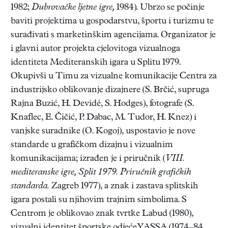
1982;
Dubrovačke ljetne igre,
1984). Ubrzo se počinje
baviti projektima u gospodarstvu, športu i turizmu te
surađivati s marketinškim agencijama. Organizator je
i glavni autor projekta cjelovitoga vizualnoga
identiteta Mediteranskih igara u Splitu 1979.
Okupivši u Timu za vizualne komunikacije Centra za
industrijsko oblikovanje dizajnere (S. Brčić, supruga
Rajna Buzić, H. Devidé, S. Hodges), fotografe (S.
Knaflec, E. Čičić, P. Dabac, M. Tudor, H. Knez) i
vanjske suradnike (O. Kogoj), uspostavio je nove
standarde u grafičkom dizajnu i vizualnim
komunikacijama; izrađen je i priručnik (
VIII.
mediteranske igre, Split 1979. Priručnik grafičkih
standarda.
Zagreb 1977), a znak i zastava splitskih
igara postali su njihovim trajnim simbolima. S
Centrom je oblikovao znak tvrtke Labud (1980),
vizualni identitet športske odjećeYASSA (1974–84,