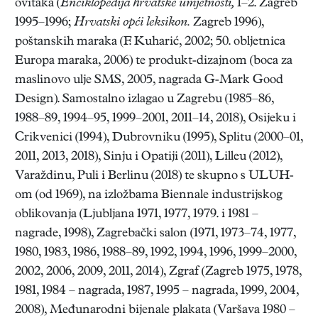
ovitaka (
Enciklopedija hrvatske umjetnosti,
1–2. Zagreb
1995–1996;
Hrvatski opći leksikon.
Zagreb 1996),
poštanskih maraka (F. Kuharić, 2002; 50. obljetnica
Europa maraka, 2006) te produkt-dizajnom (boca za
maslinovo ulje SMS, 2005, nagrada G-Mark Good
Design). Samostalno izlagao u Zagrebu (1985–86,
1988–89, 1994–95, 1999–2001, 2011–14, 2018), Osijeku i
Crikvenici (1994), Dubrovniku (1995), Splitu (2000–01,
2011, 2013, 2018), Sinju i Opatiji (2011), Lilleu (2012),
Varaždinu, Puli i Berlinu (2018) te skupno s ULUH-
om (od 1969), na izložbama Biennale industrijskog
oblikovanja (Ljubljana 1971, 1977, 1979. i 1981 –
nagrade, 1998), Zagrebački salon (1971, 1973–74, 1977,
1980, 1983, 1986, 1988–89, 1992, 1994, 1996, 1999–2000,
2002, 2006, 2009, 2011, 2014), Zgraf (Zagreb 1975, 1978,
1981, 1984 – nagrada, 1987, 1995 – nagrada, 1999, 2004,
2008), Međunarodni bijenale plakata (Varšava 1980 –