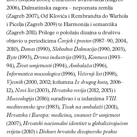
2005 (Rijeka 2006), Umjetnost uvjeravanja (Zagreb
2006), Dalmatinska zagora – nepoznata zemlja
(Zagreb 2007), Od Klovića i Rembrandta do Warhola
i Picelja (Zagreb 2009) te Harmonija i semantika
(Zagreb 2011). Priloge o položaju dizajna u društvu
objavio u periodicima
Čovjek i prostor
(1987–90, 2004,
2010),
Danas
(1990),
Slobodna Dalmacija
(1990, 2003),
Byte
(1993),
Drvna industrija
(1993),
Kontura
(1993–
94),
Život umjetnosti
(1994),
Ambalaža
(1996),
Informatica museologica
(1996),
Večernji list
(1998),
Vjesnik
(2000, 2002; kolumna
Iz drugog kuta,
2006–
12),
Novi list
(2003),
Hrvatska revija
(2012, 2015) i
Muzeologija
(2016); surađivao i u izdanjima
VIII.
mediteranske igre
(1983),
Tisak na ambalaži
(2001),
Hrvatska i Europa: medicina, znanost & umjetnost
(2007),
Hrvatski nacionalni identitet u globalizirajućem
svijetu
(2010) i
Diskurs hrvatske dizajnerske prakse