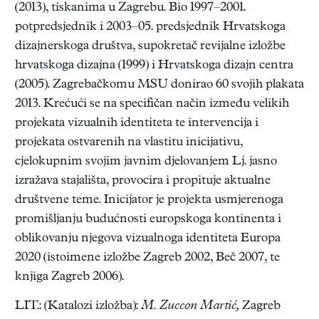
(2013), tiskanima u Zagrebu. Bio 1997–2001.
potpredsjednik i 2003–05. predsjednik Hrvatskoga
dizajnerskoga društva, supokretač revijalne izložbe
hrvatskoga dizajna (1999) i Hrvatskoga dizajn centra
(2005). Zagrebačkomu MSU donirao 60 svojih plakata
2013. Krećući se na specifičan način između velikih
projekata vizualnih identiteta te intervencija i
projekata ostvarenih na vlastitu inicijativu,
cjelokupnim svojim javnim djelovanjem Lj. jasno
izražava stajališta, provocira i propituje aktualne
društvene teme. Inicijator je projekta usmjerenoga
promišljanju budućnosti europskoga kontinenta i
oblikovanju njegova vizualnoga identiteta Europa
2020 (istoimene izložbe Zagreb 2002, Beč 2007, te
knjiga Zagreb 2006).
LIT.: (Katalozi izložba):
M. Zuccon Martić,
Zagreb