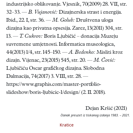
industrijsko oblikovanje. Vjesnik, 70(2009) 28. VII, str.
32–33. —
B. Vujanović:
Dizajnerska strast i energija.
Ibid., 22. I, str. 36. —
M. Golub:
Društvena uloga
dizajna kao privatna opsesija. Zarez, 13(2011) 304, str.
13. —
T. Cukrov:
Boris Ljubičić – donacija Muzeju
suvremene umjetnosti. Informatica museologica,
44(2013) 1/4, str. 145–150. —
A. Bedenko:
Misliti kroz
dizajn. Vijenac, 23(2015) 545, str. 20. —
M. Čović:
Ljubičiću Oscar grafičkog dizajna. Slobodna
Dalmacija, 74(2017) 3. VIII, str. 28. —
https://www.graphis.com/master-portfolio-
slideshow/boris-ljubicic-1/design/ (2. II. 2018).
Dejan Kršić (2021)
članak preuzet iz tiskanog izdanja 1983. – 2021.
Kratice