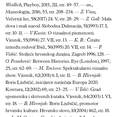
Weidlich,
Playboy, 2015, 211, str. 49–57. —
an.,
Muzeologija, 2016, 53, str. 208–234. —
Z. Vitas,
Večernji list, 58(2017) 24. V, str. 28–29. —
Z. Gall:
Mala
slova i mali narod. Slobodna Dalmacija, 51(1993) 17. I,
str. 10–11. —
V. Kusin:
O vizualnoj pismenosti.
Vjesnik, 55(1994) 27. VII, str. 13. —
K. R.:
Čitajte
između redova! Ibid., 56(1995) 20. VII, str. 14. —
F.
Vukić:
Stoljeće hrvatskog dizajna. Zagreb 1996, 128. —
O. Franković:
Between Histories. Eye (London), 1997,
25, str. 62–69. —
M. Tenžera:
Spektakularni vizualni
show. Vjesnik, 62(2001) 6. I, str. 11. —
B. Hlevnjak:
Boris Ljubičić, inicijator natječaja Europa 2020.
Kontura, 12(2002) 69, str. 23–25. —
V. Tolić:
Grad
spomenika i skrivenih kutaka. Vjesnik, 64(2003) 1. VI,
str. 18. —
B. Hlevnjak:
Boris Ljubičić, promotor
hrvatske kulture. Hrvatsko slovo, 10(2004) 462, str. 18.