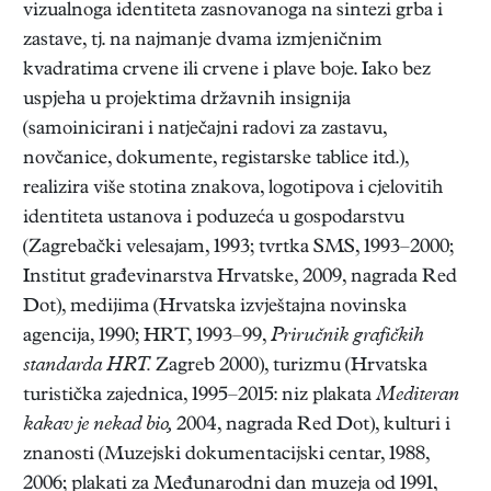
vizualnoga identiteta zasnovanoga na sintezi grba i
zastave, tj. na najmanje dvama izmjeničnim
kvadratima crvene ili crvene i plave boje. Iako bez
uspjeha u projektima državnih insignija
(samoinicirani i natječajni radovi za zastavu,
novčanice, dokumente, registarske tablice itd.),
realizira više stotina znakova, logotipova i cjelovitih
identiteta ustanova i poduzeća u gospodarstvu
(Zagrebački velesajam, 1993; tvrtka SMS, 1993–2000;
Institut građevinarstva Hrvatske, 2009, nagrada Red
Dot), medijima (Hrvatska izvještajna novinska
agencija, 1990; HRT, 1993–99,
Priručnik grafičkih
standarda HRT.
Zagreb 2000), turizmu (Hrvatska
turistička zajednica, 1995–2015: niz plakata
Mediteran
kakav je nekad bio,
2004, nagrada Red Dot), kulturi i
znanosti (Muzejski dokumentacijski centar, 1988,
2006; plakati za Međunarodni dan muzeja od 1991,