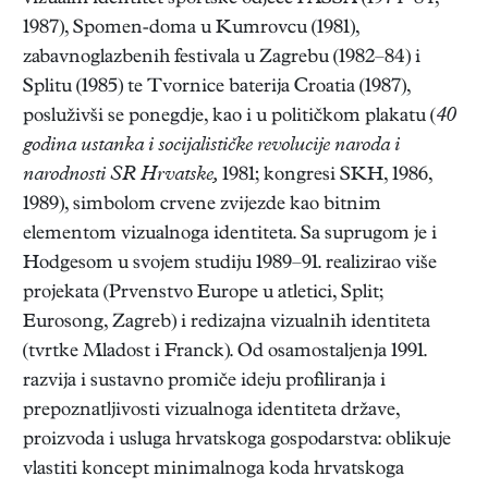
1987), Spomen-doma u Kumrovcu (1981),
zabavnoglazbenih festivala u Zagrebu (1982–84) i
Splitu (1985) te Tvornice baterija Croatia (1987),
posluživši se ponegdje, kao i u političkom plakatu (
40
godina ustanka i socijalističke revolucije naroda i
narodnosti SR Hrvatske,
1981; kongresi SKH, 1986,
1989), simbolom crvene zvijezde kao bitnim
elementom vizualnoga identiteta. Sa suprugom je i
Hodgesom u svojem studiju 1989–91. realizirao više
projekata (Prvenstvo Europe u atletici, Split;
Eurosong, Zagreb) i redizajna vizualnih identiteta
(tvrtke Mladost i Franck). Od osamostaljenja 1991.
razvija i sustavno promiče ideju profiliranja i
prepoznatljivosti vizualnoga identiteta države,
proizvoda i usluga hrvatskoga gospodarstva: oblikuje
vlastiti koncept minimalnoga koda hrvatskoga