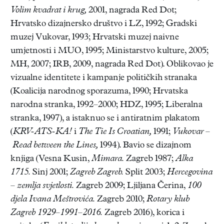
Volim kvadrat i krug,
2001, nagrada Red Dot;
Hrvatsko dizajnersko društvo i LZ, 1992; Gradski
muzej Vukovar, 1993; Hrvatski muzej naivne
umjetnosti i MUO, 1995; Ministarstvo kulture, 2005;
MH, 2007; IRB, 2009, nagrada Red Dot). Oblikovao je
vizualne identitete i kampanje političkih stranaka
(Koalicija narodnog sporazuma, 1990; Hrvatska
narodna stranka, 1992–2000; HDZ, 1995; Liberalna
stranka, 1997), a istaknuo se i antiratnim plakatom
(
KRV-ATS-KA!
i
The Tie Is Croatian,
1991;
Vukovar
–
Read between the Lines,
1994). Bavio se dizajnom
knjiga (Vesna Kusin,
Mimara.
Zagreb 1987;
Alka
1715.
Sinj 2001;
Zagreb Zagreb.
Split 2003;
Hercegovina
–
zemlja svjetlosti.
Zagreb 2009; Ljiljana Čerina,
100
djela Ivana Meštrovića.
Zagreb 2010;
Rotary klub
Zagreb 1929
–
1991
–
2016.
Zagreb 2016), korica i