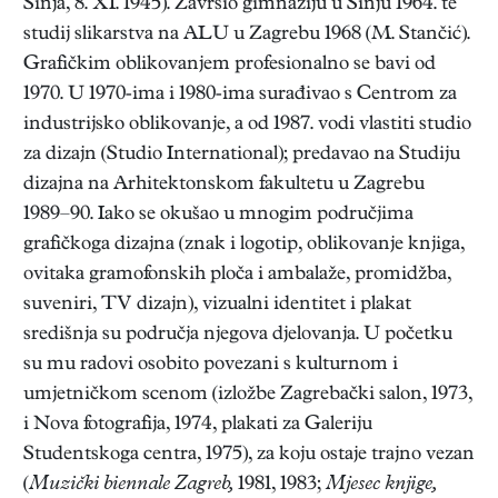
Sinja, 8. XI. 1945). Završio gimnaziju u Sinju 1964. te
studij slikarstva na ALU u Zagrebu 1968 (M. Stančić).
Grafičkim oblikovanjem profesionalno se bavi od
1970. U 1970-ima i 1980-ima surađivao s Centrom za
industrijsko oblikovanje, a od 1987. vodi vlastiti studio
za dizajn (Studio International); predavao na Studiju
dizajna na Arhitektonskom fakultetu u Zagrebu
1989–90. Iako se okušao u mnogim područjima
grafičkoga dizajna (znak i logotip, oblikovanje knjiga,
ovitaka gramofonskih ploča i ambalaže, promidžba,
suveniri, TV dizajn), vizualni identitet i plakat
središnja su područja njegova djelovanja. U početku
su mu radovi osobito povezani s kulturnom i
umjetničkom scenom (izložbe Zagrebački salon, 1973,
i Nova fotografija, 1974, plakati za Galeriju
Studentskoga centra, 1975), za koju ostaje trajno vezan
(
Muzički biennale Zagreb,
1981, 1983;
Mjesec knjige,