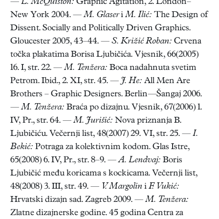
—
L. McQuiston:
Graphic Agitation, 2. London–
New York 2004. —
M. Glaser
i
M. Ilić:
The Design of
Dissent. Socially and Politically Driven Graphics.
Gloucester 2005, 43–44. —
S. Križić Roban:
Crvena
točka plakatima Borisa Ljubičića. Vjesnik, 66(2005)
16. I, str. 22. —
M. Tenžera:
Boca nadahnuta svetim
Petrom. Ibid., 2. XI, str. 45. —
J. He:
All Men Are
Brothers – Graphic Designers. Berlin—Šangaj 2006.
—
M. Tenžera:
Braća po dizajnu. Vjesnik, 67(2006) 1.
IV, Pr., str. 64. —
M. Jurišić:
Nova priznanja B.
Ljubičiću. Večernji list, 48(2007) 29. VI, str. 25. —
I.
Bekić:
Potraga za kolektivnim kodom. Glas Istre,
65(2008) 6. IV, Pr., str. 8–9. —
A. Lendvaj:
Boris
Ljubičić među koricama s kockicama. Večernji list,
48(2008) 3. III, str. 49. —
V. Margolin
i
F. Vukić:
Hrvatski dizajn sad. Zagreb 2009. —
M. Tenžera:
Zlatne dizajnerske godine. 45 godina Centra za