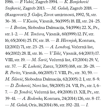
1986. —
F. Vukić,
Zagreb 1994. —
K. Bonjeković
Stojković,
Zagreb 2013. —
M. Golub,
Zagreb 2018. —
(Razgovori):
J. Galjer,
Život umjetnosti, 1992, 51, str.
36–38. —
V. Kusin,
Vjesnik, 56(1995) 18. III, str. 24–25.
—
I. Brešan,
Slobodna Dalmacija, 54(1996) 22. X, Pr.,
str. 1–2. —
M. Tenžera,
Vjesnik, 60(1999) 12. IV, str.
16; 65(2004) 25. IV, str. 18. —
B. Hlevnjak,
Kontura,
12(2002) 71, str. 23–25. —
A. Lendvaj,
Večernji list,
46(2002) 28. II, str. 16. —
V. Tolić,
Vjesnik, 64(2003) 17.
VIII, str. 19. —
M. Šarić,
Večernji list, 47(2004) 29. V,
str. 37. —
K. Luketić,
Zarez, 7(2005) 168, str. 26–28. —
R. Peritz,
Vjesnik, 66(2005) 7. VIII, Pr., str. 30, 59. —
M. Šilović,
Slobodna Dalmacija, 62(2005) 2. I, str. 8–9.
—
D. Živković,
Novi list, 58(2005) 24. VII, Pr., str. 1, 6–
7. —
D. Jendrić,
Večernji list, 49(2008) 13. XII, Pr., str.
39–41. —
A. Bedenko,
Kontura, 24(2014) 126, str. 8–17.
—
M. Golub,
Oris, 16(2014) 86, str. 192–211. —
I.