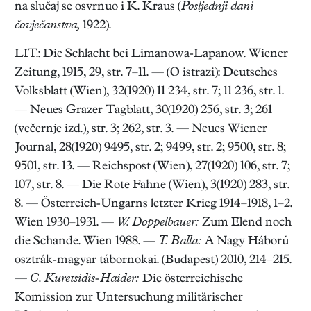
na slučaj se osvrnuo i K. Kraus (
Posljednji dani
čovječanstva,
1922).
LIT.: Die Schlacht bei Limanowa-Lapanow. Wiener
Zeitung, 1915, 29, str. 7–11. — (O istrazi): Deutsches
Volksblatt (Wien), 32(1920) 11 234, str. 7; 11 236, str. 1.
— Neues Grazer Tagblatt, 30(1920) 256, str. 3; 261
(večernje izd.), str. 3; 262, str. 3. — Neues Wiener
Journal, 28(1920) 9495, str. 2; 9499, str. 2; 9500, str. 8;
9501, str. 13. — Reichspost (Wien), 27(1920) 106, str. 7;
107, str. 8. — Die Rote Fahne (Wien), 3(1920) 283, str.
8. — Österreich-Ungarns letzter Krieg 1914–1918, 1–2.
Wien 1930–1931. —
W. Doppelbauer:
Zum Elend noch
die Schande. Wien 1988. —
T. Balla:
A Nagy Háború
osztrák-magyar tábornokai. (Budapest) 2010, 214–215.
—
C. Kuretsidis-Haider:
Die österreichische
Komission zur Untersuchung militärischer