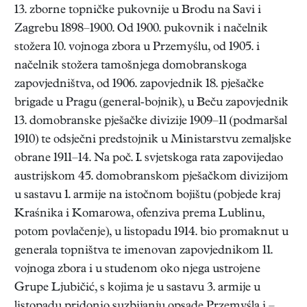
13. zborne topničke pukovnije u Brodu na Savi i
Zagrebu 1898–1900. Od 1900. pukovnik i načelnik
stožera 10. vojnoga zbora u Przemyślu, od 1905. i
načelnik stožera tamošnjega domobranskoga
zapovjedništva, od 1906. zapovjednik 18. pješačke
brigade u Pragu (general-bojnik), u Beču zapovjednik
13. domobranske pješačke divizije 1909–11 (podmaršal
1910) te odsječni predstojnik u Ministarstvu zemaljske
obrane 1911–14. Na poč. I. svjetskoga rata zapovijedao
austrijskom 45. domobranskom pješačkom divizijom
u sastavu 1. armije na istočnom bojištu (pobjede kraj
Kraśnika i Komarowa, ofenziva prema Lublinu,
potom povlačenje), u listopadu 1914. bio promaknut u
generala topništva te imenovan zapovjednikom 11.
vojnoga zbora i u studenom oko njega ustrojene
Grupe Ljubičić, s kojima je u sastavu 3. armije u
listopadu pridonio suzbijanju opsade Przemyśla i –