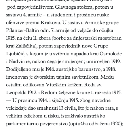
pod zapovjedništvom Glavnoga stožera, potom u
sastavu 4. armije – u studenom i prosincu ruske
ofenzive prema Krakovu. U sastavu Armijske grupe
Pflanzer-Baltin odn. 7. armije od veljače do ožujka
1915. na čelu 11. zbora (borbe za dnjestarski mostobran
kraj Zališčika), potom zapovjednik nove Grupe
Ljubičić, s kojom je u svibnju napadao kraj Osmolode
i Nadvirne, nakon čega je smijenjen; umirovljen 1919.
Dodijeljeno mu je 1916. austrijsko barunstvo, a 1918.
imenovan je dvorskim tajnim savjetnikom. Među
ostalim odlikovan Viteškim križem Reda sv.
Leopolda 1912. i Redom željezne krune I. razreda 1915.
— U prosincu 1914. i siječnju 1915. zbog navodne
veleizdaje dao smaknuti 13 civila, što je nakon rata, s
velikim odjekom u tisku, istraživalo austrijsko
parlamentarno povjerenstvo (optužba odbačena 1920);