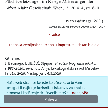
Pflichtverletzungen im Kriege. Mitteilungen der
Alfred Klahr Gesellschaft (Wien), 21(2014) 4, str. 8–11.
Ivan Bačmaga (2021)
članak preuzet iz tiskanog izdanja 1983. – 2021.
Kratice
Latinska zemljopisna imena u impresumu tiskanih djela
Citiranje:
I. Bačmaga: LJUBIČIĆ, Stjepan.
Hrvatski biografski leksikon
(1983–2026), mrežno izdanje.
Leksikografski zavod Miroslav
Krleža, 2026. Pristupljeno 6.8.2026.
<https://hbl.lzmk.hr/clanak/ljubicic-stjepan>.
Naše web stranice koriste kolačiće kako bi Vam
omogućili najbolje korisničko iskustvo, za analizu
Komentar
prometa i korištenje društvenih mreža.
Doznaj više.
Prihvati
© 2026.
Leksikografski zavod
Miroslav Krleža