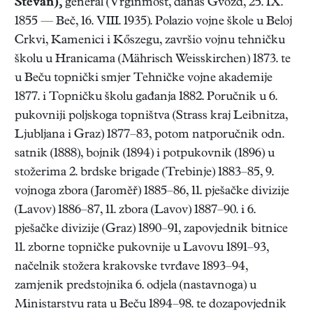
Stevan),
general (Vrginmost, danas Gvozd, 25. IX.
1855 — Beč, 16. VIII. 1935). Polazio vojne škole u Beloj
Crkvi, Kamenici i Kőszegu, završio vojnu tehničku
školu u Hranicama (Mährisch Weisskirchen) 1873. te
u Beču topnički smjer Tehničke vojne akademije
1877. i Topničku školu gađanja 1882. Poručnik u 6.
pukovniji poljskoga topništva (Strass kraj Leibnitza,
Ljubljana i Graz) 1877–83, potom natporučnik odn.
satnik (1888), bojnik (1894) i potpukovnik (1896) u
stožerima 2. brdske brigade (Trebinje) 1883–85, 9.
vojnoga zbora (Jaroměř) 1885–86, 11. pješačke divizije
(Lavov) 1886–87, 11. zbora (Lavov) 1887–90. i 6.
pješačke divizije (Graz) 1890–91, zapovjednik bitnice
11. zborne topničke pukovnije u Lavovu 1891–93,
načelnik stožera krakovske tvrđave 1893–94,
zamjenik predstojnika 6. odjela (nastavnoga) u
Ministarstvu rata u Beču 1894–98. te dozapovjednik